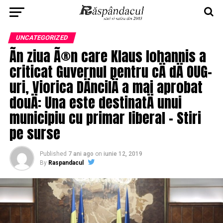
UNCATEGORIZED
Ãn ziua Ã®n care Klaus Iohannis a
criticat Guvernul pentru cÄ dÄ OUG-
uri, Viorica DÄncilÄ a mai aprobat
douÄ: Una este destinatÄ unui
municipiu cu primar liberal – Stiri
pe surse
Published
7 ani ago
on
iunie 12, 2019
By
Raspandacul