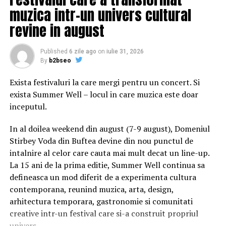
traficului Åi consumului ilicit de droguri
muzica intr-un univers cultural
revine in august
2. PROIECT DE LEGE pentru modificarea Åi completarea
Legii nr. 272/2004 privind protecÈia Åi promovarea
Published
6 zile ago
on
iulie 31, 2026
drepturilor copilului
By
b2bseo
3. PROIECT DE LEGE privind acceptarea
Exista festivaluri la care mergi pentru un concert. Si
amendamentului la Protocolul de la Montreal privind
exista Summer Well – locul in care muzica este doar
substanÈele care depreciazÄ stratul de ozon, adoptat la
inceputul.
Kigali, Ã®n cadrul celei de-a XXVIII-a reuniuni a
PÄrÈilor, Ã®n data de 15 octombrie 2016
In al doilea weekend din august (7-9 august), Domeniul
Stirbey Voda din Buftea devine din nou punctul de
CiteÈte Èi:
Liviu Dragnea s-a retras Ã®n carapace!
intalnire al celor care cauta mai mult decat un line-up.
InformaÈii din camera de la Rahova
La 15 ani de la prima editie, Summer Well continua sa
defineasca un mod diferit de a experimenta cultura
II. ORDONANÈE DE URGENÈÄ
contemporana, reunind muzica, arta, design,
arhitectura temporara, gastronomie si comunitati
1. ORDONANÈÄ DE URGENÈÄ privind stabilirea unor
creative intr-un festival care si-a construit propriul
mÄsuri Ã®n vederea implementÄrii activitÄÈilor de
univers.