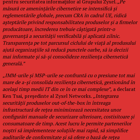
pentru securitatea informațiilor al Grupului Zyxel. „
Pe
măsură ce amenințările cibernetice se intensifică și
reglementările globale, precum CRA în cadrul UE, ridică
așteptările privind responsabilitatea produselor și a firmelor
producătoare, încrederea trebuie câștigată printr-o
guvernanță a securității verificabilă și aplicată zilnic.
Transparența pe tot parcursul ciclului de viață al produsului
ajută organizațiile să reducă punctele oarbe, să ia decizii
mai informate și să-și consolideze reziliența cibernetică
generală.”
„IMM-urile și MSP-urile se confruntă cu o presiune tot mai
mare de a-și consolida reziliența cibernetică, gestionând în
același timp medii IT din ce în ce mai complexe”,
a declarat
Ken Tsai, președinte al Zyxel Networks.
„Integrarea
securității produselor out-of-the-box în întreaga
infrastructură de rețea minimizează necesitatea unor
configurări manuale de securizare ulterioare, costisitoare și
consumatoare de timp. Acest lucru le permite partenerilor
noștri să implementeze soluțiile mai rapid, să simplifice
auditurile de conformitate și să ofere o bază de rețea