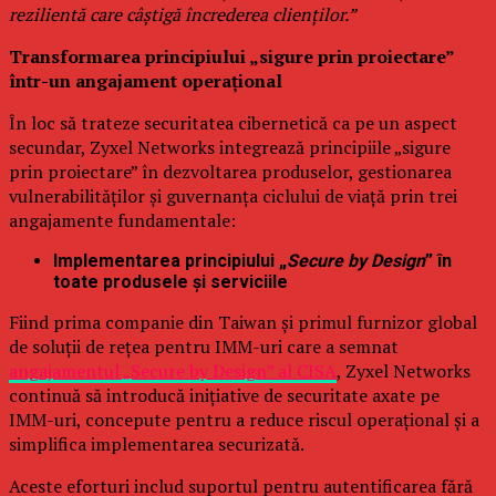
rezilientă care câștigă încrederea clienților.”
Transformarea principiului „sigure prin proiectare”
într-un angajament operațional
În loc să trateze securitatea cibernetică ca pe un aspect
secundar, Zyxel Networks integrează principiile „sigure
prin proiectare” în dezvoltarea produselor, gestionarea
vulnerabilităților și guvernanța ciclului de viață prin trei
angajamente fundamentale:
Implementarea principiului „
Secure by Design
” în
toate produsele și serviciile
Fiind prima companie din Taiwan și primul furnizor global
de soluții de rețea pentru IMM-uri care a semnat
angajamentul „Secure by Design” al CISA
, Zyxel Networks
continuă să introducă inițiative de securitate axate pe
IMM-uri, concepute pentru a reduce riscul operațional și a
simplifica implementarea securizată.
Aceste eforturi includ suportul pentru autentificarea fără