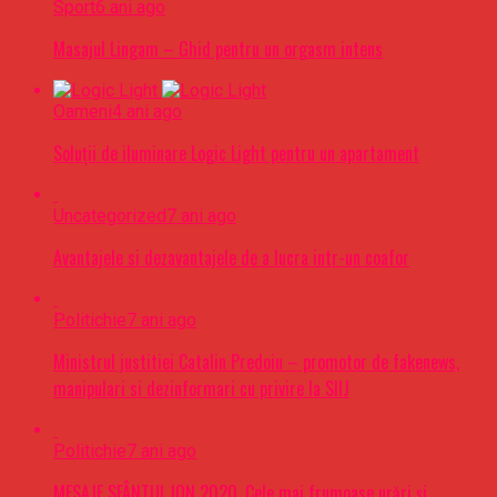
Sport
6 ani ago
Masajul Lingam – Ghid pentru un orgasm intens
Oameni
4 ani ago
Soluții de iluminare Logic Light pentru un apartament
Uncategorized
7 ani ago
Avantajele si dezavantajele de a lucra intr-un coafor
Politichie
7 ani ago
Ministrul justitiei Catalin Predoiu – promotor de fakenews,
manipulari si dezinformari cu privire la SIIJ
Politichie
7 ani ago
MESAJE SFÂNTUL ION 2020. Cele mai frumoase urări şi