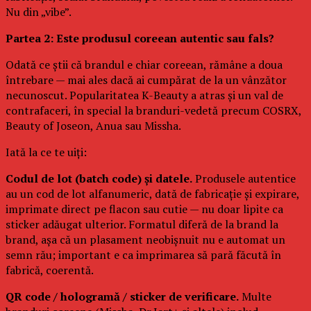
Nu din „vibe”.
Partea 2: Este produsul coreean autentic sau fals?
Odată ce știi că brandul e chiar coreean, rămâne a doua
întrebare — mai ales dacă ai cumpărat de la un vânzător
necunoscut. Popularitatea K-Beauty a atras și un val de
contrafaceri, în special la branduri-vedetă precum COSRX,
Beauty of Joseon, Anua sau Missha.
Iată la ce te uiți:
Codul de lot (batch code) și datele.
Produsele autentice
au un cod de lot alfanumeric, dată de fabricație și expirare,
imprimate direct pe flacon sau cutie — nu doar lipite ca
sticker adăugat ulterior. Formatul diferă de la brand la
brand, așa că un plasament neobișnuit nu e automat un
semn rău; important e ca imprimarea să pară făcută în
fabrică, coerentă.
QR code / hologramă / sticker de verificare.
Multe