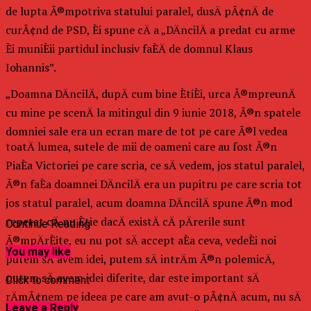
de lupta Ã®mpotriva statului paralel, dusÄ pÃ¢nÄ de
curÃ¢nd de PSD, Èi spune cÄ a „DÄncilÄ a predat cu arme
Èi muniÈii partidul inclusiv faÈÄ de domnul Klaus
Iohannis”.
„Doamna DÄncilÄ, dupÄ cum bine ÈtiÈi, urca Ã®mpreunÄ
cu mine pe scenÄ la mitingul din 9 iunie 2018, Ã®n spatele
domniei sale era un ecran mare de tot pe care Ã®l vedea
toatÄ lumea, sutele de mii de oameni care au fost Ã®n
PiaÈa Victoriei pe care scria, ce sÄ vedem, jos statul paralel,
Ã®n faÈa doamnei DÄncilÄ era un pupitru pe care scria tot
jos statul paralel, acum doamna DÄncilÄ spune Ã®n mod
repetat cÄ nu Ètie dacÄ existÄ cÄ pÄrerile sunt
Continue Reading
Ã®mpÄrÈite, eu nu pot sÄ accept aÈa ceva, vedeÈi noi
You may like
putem sÄ avem idei, putem sÄ intrÄm Ã®n polemicÄ,
putem sÄ avem idei diferite, dar este important sÄ
Click to comment
rÄmÃ¢nem pe ideea pe care am avut-o pÃ¢nÄ acum, nu sÄ
Leave a Reply