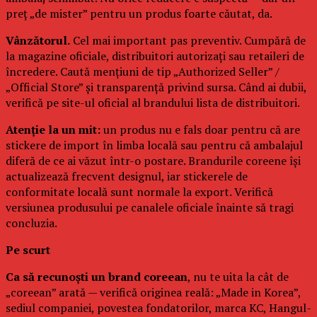
preț „de mister” pentru un produs foarte căutat, da.
Vânzătorul.
Cel mai important pas preventiv. Cumpără de
la magazine oficiale, distribuitori autorizați sau retaileri de
încredere. Caută mențiuni de tip „Authorized Seller” /
„Official Store” și transparență privind sursa. Când ai dubii,
verifică pe site-ul oficial al brandului lista de distribuitori.
Atenție la un mit:
un produs nu e fals doar pentru că are
stickere de import în limba locală sau pentru că ambalajul
diferă de ce ai văzut într-o postare. Brandurile coreene își
actualizează frecvent designul, iar stickerele de
conformitate locală sunt normale la export. Verifică
versiunea produsului pe canalele oficiale înainte să tragi
concluzia.
Pe scurt
Ca să recunoști un brand coreean
, nu te uita la cât de
„coreean” arată — verifică originea reală: „Made in Korea”,
sediul companiei, povestea fondatorilor, marca KC, Hangul-