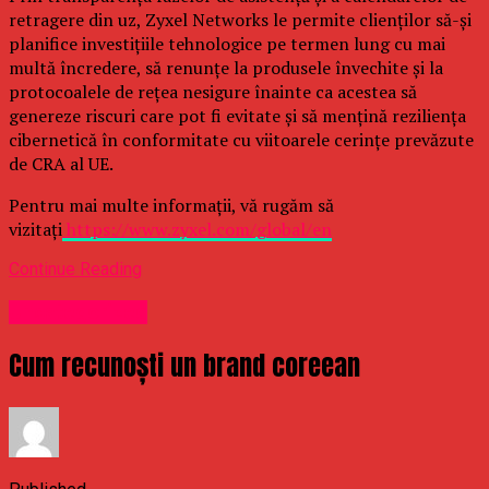
retragere din uz, Zyxel Networks le permite clienților să-și
planifice investițiile tehnologice pe termen lung cu mai
multă încredere, să renunțe la produsele învechite și la
protocoalele de rețea nesigure înainte ca acestea să
genereze riscuri care pot fi evitate și să mențină reziliența
cibernetică în conformitate cu viitoarele cerințe prevăzute
de CRA al UE.
Pentru mai multe informații, vă rugăm să
vizitați
https://www.zyxel.com/global/en
Continue Reading
Uncategorized
Cum recunoști un brand coreean