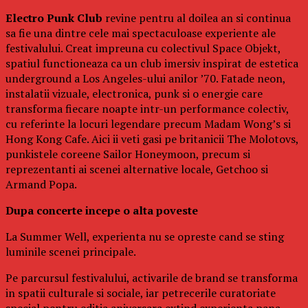
Electro Punk Club
revine pentru al doilea an si continua
sa fie una dintre cele mai spectaculoase experiente ale
festivalului. Creat impreuna cu colectivul Space Objekt,
spatiul functioneaza ca un club imersiv inspirat de estetica
underground a Los Angeles-ului anilor ’70. Fatade neon,
instalatii vizuale, electronica, punk si o energie care
transforma fiecare noapte intr-un performance colectiv,
cu referinte la locuri legendare precum Madam Wong’s si
Hong Kong Cafe. Aici ii veti gasi pe britanicii The Molotovs,
punkistele coreene Sailor Honeymoon, precum si
reprezentanti ai scenei alternative locale, Getchoo si
Armand Popa.
Dupa concerte incepe o alta poveste
La Summer Well, experienta nu se opreste cand se sting
luminile scenei principale.
Pe parcursul festivalului, activarile de brand se transforma
in spatii culturale si sociale, iar petrecerile curatoriate
special pentru editia aniversara extind experienta pana