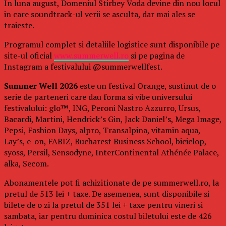
In luna august, Domeniul Stirbey Voda devine din nou locul
in care soundtrack-ul verii se asculta, dar mai ales se
traieste.
Programul complet si detaliile logistice sunt disponibile pe
site-ul oficial
www.summerwell.ro
si pe pagina de
Instagram a festivalului @summerwellfest.
Summer Well 2026
este un festival Orange, sustinut de o
serie de parteneri care dau forma si vibe universului
festivalului: glo™, ING, Peroni Nastro Azzurro, Ursus,
Bacardi, Martini, Hendrick’s Gin, Jack Daniel’s, Mega Image,
Pepsi, Fashion Days, alpro, Transalpina, vitamin aqua,
Lay’s, e-on, FABIZ, Bucharest Business School, biciclop,
syoss, Persil, Sensodyne, InterContinental Athénée Palace,
alka, Secom.
Abonamentele pot fi achizitionate de pe summerwell.ro, la
pretul de 513 lei + taxe. De asemenea, sunt disponibile si
bilete de o zi la pretul de 351 lei + taxe pentru vineri si
sambata, iar pentru duminica costul biletului este de 426