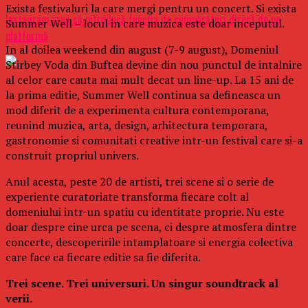
Exista festivaluri la care mergi pentru un concert. Si exista
Instagram vrea să introducă funcţia de cumpărături direct de pe
Summer Well – locul in care muzica este doar inceputul.
platformă
In al doilea weekend din august (7-9 august), Domeniul
Stirbey Voda din Buftea devine din nou punctul de intalnire
al celor care cauta mai mult decat un line-up. La 15 ani de
la prima editie, Summer Well continua sa defineasca un
mod diferit de a experimenta cultura contemporana,
reunind muzica, arta, design, arhitectura temporara,
gastronomie si comunitati creative intr-un festival care si-a
construit propriul univers.
Anul acesta, peste 20 de artisti, trei scene si o serie de
experiente curatoriate transforma fiecare colt al
domeniului intr-un spatiu cu identitate proprie. Nu este
doar despre cine urca pe scena, ci despre atmosfera dintre
concerte, descoperirile intamplatoare si energia colectiva
care face ca fiecare editie sa fie diferita.
Trei scene. Trei universuri. Un singur soundtrack al
verii.