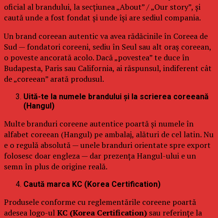
oficial al brandului, la secțiunea „About” / „Our story”, și
caută unde a fost fondat și unde își are sediul compania.
Un brand coreean autentic va avea rădăcinile în Coreea de
Sud — fondatori coreeni, sediu în Seul sau alt oraș coreean,
o poveste ancorată acolo. Dacă „povestea” te duce în
Budapesta, Paris sau California, ai răspunsul, indiferent cât
de „coreean” arată produsul.
Uită-te la numele brandului și la scrierea coreeană
(Hangul)
Multe branduri coreene autentice poartă și numele în
alfabet coreean (Hangul) pe ambalaj, alături de cel latin. Nu
e o regulă absolută — unele branduri orientate spre export
folosesc doar engleza — dar prezența Hangul-ului e un
semn în plus de origine reală.
Caută marca KC (Korea Certification)
Produsele conforme cu reglementările coreene poartă
adesea logo-ul
KC (Korea Certification)
sau referințe la