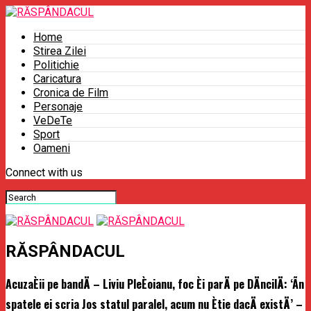
Home
Stirea Zilei
Politichie
Caricatura
Cronica de Film
Personaje
VeDeTe
Sport
Oameni
Connect with us
RĂSPÂNDACUL
AcuzaÈii pe bandÄ – Liviu PleÈoianu, foc Èi parÄ pe DÄncilÄ: ‘Ãn
spatele ei scria Jos statul paralel, acum nu Ètie dacÄ existÄ’ –