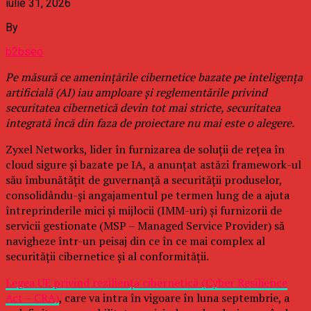
iulie 31, 2026
By
b2bseo
Pe măsură ce amenințările cibernetice bazate pe inteligența
artificială (AI) iau amploare și reglementările privind
securitatea cibernetică devin tot mai stricte, securitatea
integrată încă din faza de proiectare nu mai este o alegere.
Zyxel Networks, lider în furnizarea de soluții de rețea în
cloud sigure și bazate pe IA, a anunțat astăzi framework-ul
său îmbunătățit de guvernanță a securității produselor,
consolidându-și angajamentul pe termen lung de a ajuta
întreprinderile mici și mijlocii (IMM-uri) și furnizorii de
servicii gestionate (MSP – Managed Service Provider) să
navigheze într-un peisaj din ce în ce mai complex al
securității cibernetice și al conformității.
Legea UE privind reziliența cibernetică (Cyber Resilience
Act – CRA)
, care va intra în vigoare în luna septembrie, a