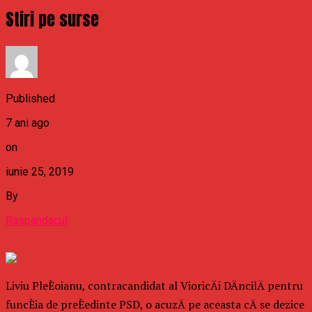
Stiri pe surse
Published
7 ani ago
on
iunie 25, 2019
By
Raspandacul
Liviu PleÈoianu, contracandidat al VioricÄi DÄncilÄ pentru
funcÈia de preÈedinte PSD, o acuzÄ pe aceasta cÄ se dezice