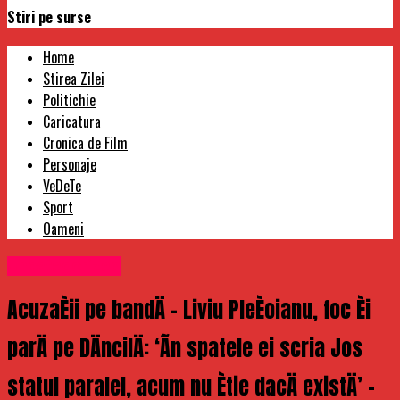
Stiri pe surse
Home
Stirea Zilei
Politichie
Caricatura
Cronica de Film
Personaje
VeDeTe
Sport
Oameni
Uncategorized
AcuzaÈii pe bandÄ – Liviu PleÈoianu, foc Èi
parÄ pe DÄncilÄ: ‘Ãn spatele ei scria Jos
statul paralel, acum nu Ètie dacÄ existÄ’ –