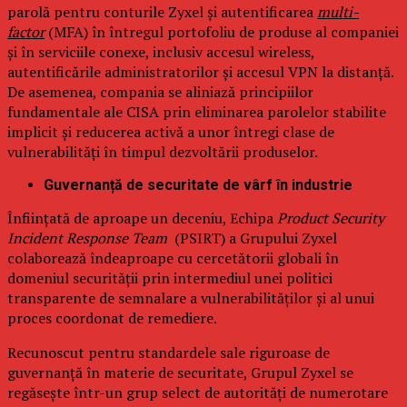
parolă pentru conturile Zyxel și autentificarea
multi-
factor
(MFA) în întregul portofoliu de produse al companiei
și în serviciile conexe, inclusiv accesul wireless,
autentificările administratorilor și accesul VPN la distanță.
De asemenea, compania se aliniază principiilor
fundamentale ale CISA prin eliminarea parolelor stabilite
implicit și reducerea activă a unor întregi clase de
vulnerabilități în timpul dezvoltării produselor.
Guvernanță de securitate de vârf în industrie
Înființată de aproape un deceniu, Echipa
Product Security
Incident Response Team
(PSIRT) a Grupului Zyxel
colaborează îndeaproape cu cercetătorii globali în
domeniul securității prin intermediul unei politici
transparente de semnalare a vulnerabilităților și al unui
proces coordonat de remediere.
Recunoscut pentru standardele sale riguroase de
guvernanță în materie de securitate, Grupul Zyxel se
regăsește într-un grup select de autorități de numerotare