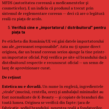
MFDS (autoritatea coreeană a medicamentelor și
cosmeticelor). E un indiciu că produsul a trecut prin
sistemul de reglementare coreean — deci că are o legătură
reală cu piața de acolo.
Verifică cine e „importatorul / distribuitorul” pentru
piața ta
Pe eticheta din România/UE vei găsi datele importatorului
sau ale „persoanei responsabile”. Asta nu-ți spune direct
originea, dar un brand coreean serios ajunge la tine printr-
un importator oficial. Poți verifica pe site-ul brandului dacă
distribuitorul respectiv e recunoscut oficial — un semn de
lanț de aprovizionare curat.
De reținut
Estetica nu e dovadă.
Un nume în engleză, ingredientele
„virale” (mucină, centella, orez) și ambalajul minimalist au
fost normalizate de K-Beauty — și copiate de branduri din
toată lumea. Originea se verifică din fapte: țara de
fabricație, sediul brandului, povestea reală a fondatorilor.