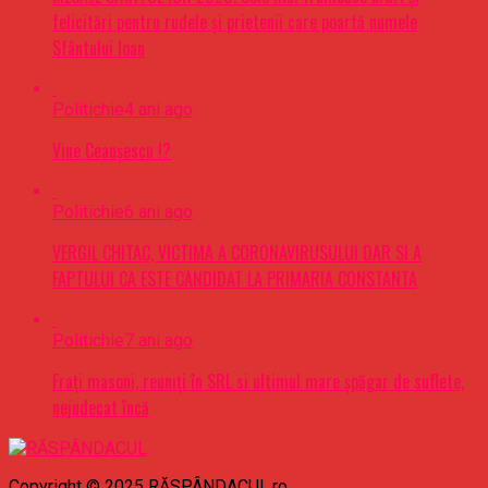
felicitări pentru rudele şi prietenii care poartă numele
Sfântului Ioan
Politichie
4 ani ago
Vine Ceaușescu !?
Politichie
6 ani ago
VERGIL CHITAC, VICTIMA A CORONAVIRUSULUI DAR SI A
FAPTULUI CA ESTE CANDIDAT LA PRIMARIA CONSTANTA
Politichie
7 ani ago
Frați masoni, reuniți în SRL si ultimul mare șpăgar de suflete,
nejudecat încă
Copyright © 2025 RĂSPÂNDACUL.ro