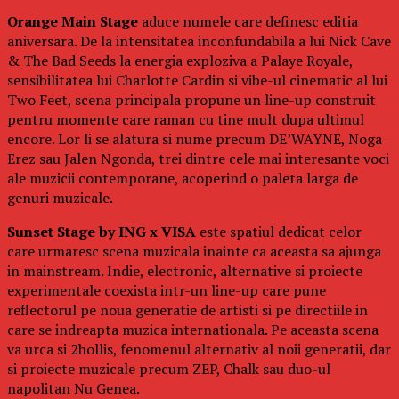
Orange Main Stage
aduce numele care definesc editia
aniversara. De la intensitatea inconfundabila a lui Nick Cave
& The Bad Seeds la energia exploziva a Palaye Royale,
sensibilitatea lui Charlotte Cardin si vibe-ul cinematic al lui
Two Feet, scena principala propune un line-up construit
pentru momente care raman cu tine mult dupa ultimul
encore. Lor li se alatura si nume precum DE’WAYNE, Noga
Erez sau Jalen Ngonda, trei dintre cele mai interesante voci
ale muzicii contemporane, acoperind o paleta larga de
genuri muzicale.
Sunset Stage by ING x VISA
este spatiul dedicat celor
care urmaresc scena muzicala inainte ca aceasta sa ajunga
in mainstream. Indie, electronic, alternative si proiecte
experimentale coexista intr-un line-up care pune
reflectorul pe noua generatie de artisti si pe directiile in
care se indreapta muzica internationala. Pe aceasta scena
va urca si 2hollis, fenomenul alternativ al noii generatii, dar
si proiecte muzicale precum ZEP, Chalk sau duo-ul
napolitan Nu Genea.