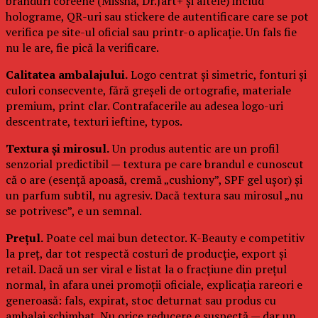
branduri coreene (Missha, Dr.Jart+ și altele) includ
holograme, QR-uri sau stickere de autentificare care se pot
verifica pe site-ul oficial sau printr-o aplicație. Un fals fie
nu le are, fie pică la verificare.
Calitatea ambalajului.
Logo centrat și simetric, fonturi și
culori consecvente, fără greșeli de ortografie, materiale
premium, print clar. Contrafacerile au adesea logo-uri
descentrate, texturi ieftine, typos.
Textura și mirosul.
Un produs autentic are un profil
senzorial predictibil — textura pe care brandul e cunoscut
că o are (esență apoasă, cremă „cushiony”, SPF gel ușor) și
un parfum subtil, nu agresiv. Dacă textura sau mirosul „nu
se potrivesc”, e un semnal.
Prețul.
Poate cel mai bun detector. K-Beauty e competitiv
la preț, dar tot respectă costuri de producție, export și
retail. Dacă un ser viral e listat la o fracțiune din prețul
normal, în afara unei promoții oficiale, explicația rareori e
generoasă: fals, expirat, stoc deturnat sau produs cu
ambalaj schimbat. Nu orice reducere e suspectă — dar un