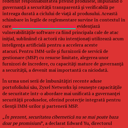
redefinit responsabilitatea privind produsele, impunând o
guvernanță a securității transparentă și verificabilă pe
întreaga durată a ciclului de viață al produsului. Această
schimbare în legile de reglementare survine în contextul în
care
un studiu realizat de Mandiant
evidențiază
vulnerabilitățile software ca fiind principala cale de atac
inițial, subliniind că actorii rău intenționați utilizează acum
inteligența artificială pentru a accelera aceste
atacuri. Pentru IMM-urile și furnizorii de servicii de
gestionare (MSP) cu resurse limitate, alegerea unor
furnizori de încredere, cu capacități mature de guvernanță
a securității, a devenit mai importantă ca niciodată.
În urma unei serii de îmbunătățiri recente aduse
portofoliului său, Zyxel Networks își reunește capacitățile
de securitate într-o abordare mai unificată a guvernanței
securității produselor, oferind protecție integrată pentru
clienții IMM-urilor și partenerii MSP.
„În prezent, securitatea cibernetică nu se mai poate baza
doar pe promisiuni
”, a declarat Edward Yu, directorul