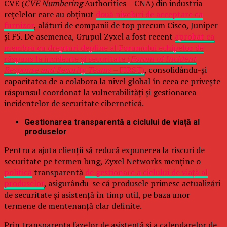
CVE (
CVE Numbering
Authorities – CNA) din industria
rețelelor care au obținut
două niveluri de acceptare ca
furnizor
, alături de companii de top precum Cisco, Juniper
și F5. De asemenea, Grupul Zyxel a fost recent
aprobat ca
membru cu drepturi depline al Forumului echipelor de
răspuns la incidente și securitate (
Forum of Incident
Response and Security Teams –
FIRST)
, consolidându-și
capacitatea de a colabora la nivel global în ceea ce privește
răspunsul coordonat la vulnerabilități și gestionarea
incidentelor de securitate cibernetică.
Gestionarea transparentă a ciclului de viață al
produselor
Pentru a ajuta clienții să reducă expunerea la riscuri de
securitate pe termen lung, Zyxel Networks menține o
politică
transparentă
de gestionare a ciclului de viață al
produselor
, asigurându-se că produsele primesc actualizări
de securitate și asistență în timp util, pe baza unor
termene de mentenanță clar definite.
Prin transparența fazelor de asistență și a calendarelor de