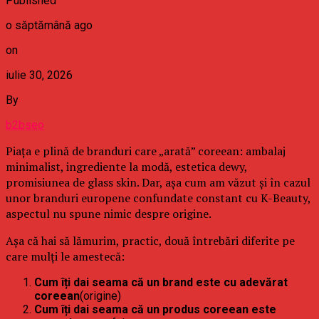
Published
o săptămână ago
on
iulie 30, 2026
By
b2bseo
Piața e plină de branduri care „arată” coreean: ambalaj
minimalist, ingrediente la modă, estetica dewy,
promisiunea de glass skin. Dar, așa cum am văzut și în cazul
unor branduri europene confundate constant cu K-Beauty,
aspectul nu spune nimic despre origine.
Așa că hai să lămurim, practic, două întrebări diferite pe
care mulți le amestecă:
Cum îți dai seama că un brand este cu adevărat
coreean
(origine)
Cum îți dai seama că un produs coreean este