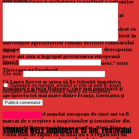
prin suspectarea și anchetarea la nesfârșit a patronilor
ori a managerilor?
Să reamintim cum a fost capitalul românesc călcat
efectiv pe cap și au fost forțați să lase locul liber
pentru investitorii străini care au avut drum presărat cu
petale de flori? Așa cum azi românii află cum au lovit în
subvențiile agricultorilor români deciziile comisarului
european Dacian Julien Cioloș, mi-e să nu descoperim
Nume
*
peste ani cum a îngropat procuroarea europeană
Email
*
Kovesi ce a mai rămas din capitalul românesc.” scrie
Tăriceanu pe Facebook.
Site web
Că Laura Kovesi ar urma să fie folosită împotriva
Salvează-mi numele, emailul și site-ul web în acest
României e și teza Hotnews, care mai punctează și
navigator pentru data viitoare când o să comentez.
apropierea tot mai mare dintre Franța, Germania și
Rusia:
”Cert este că noul mandat european de cinci ani va fi
Uncategorized
marcat de o creștere a suspiciunilor și tensiunilor din
interiorul UE, cu precădere pe axa Est – Vest. Și nu e
SUMMER WELL implineste 15 ani. Festivalul
vorba doar de faptul că în final nu s-a regăsi nici un