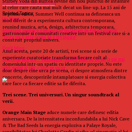
Stirbey Voda din Buftea devine din nou punctul de intalnire
Ziarul Incisiv de Prahova
.
al celor care cauta mai mult decat un line-up. La 15 ani de
la prima editie, Summer Well continua sa defineasca un
Related Topics:
Up Next
mod diferit de a experimenta cultura contemporana,
reunind muzica, arta, design, arhitectura temporara,
Ambasada Suediei o ironizează pe Instagram pe Viorica Dăncilă:
gastronomie si comunitati creative intr-un festival care si-a
”Orice om îi este teamă de o înfrângere”
construit propriul univers.
Don't Miss
Anul acesta, peste 20 de artisti, trei scene si o serie de
experiente curatoriate transforma fiecare colt al
SfÃ¢rÈitul unei ere – Volkswagen renunÈÄ dupÄ 80 de ani la cel mai
domeniului intr-un spatiu cu identitate proprie. Nu este
iubit model al sÄu – Stiri pe surse
doar despre cine urca pe scena, ci despre atmosfera dintre
concerte, descoperirile intamplatoare si energia colectiva
care face ca fiecare editie sa fie diferita.
Trei scene. Trei universuri. Un singur soundtrack al
verii.
Orange Main Stage
aduce numele care definesc editia
aniversara. De la intensitatea inconfundabila a lui Nick Cave
& The Bad Seeds la energia exploziva a Palaye Royale,
sensibilitatea lui Charlotte Cardin si vibe-ul cinematic al lui