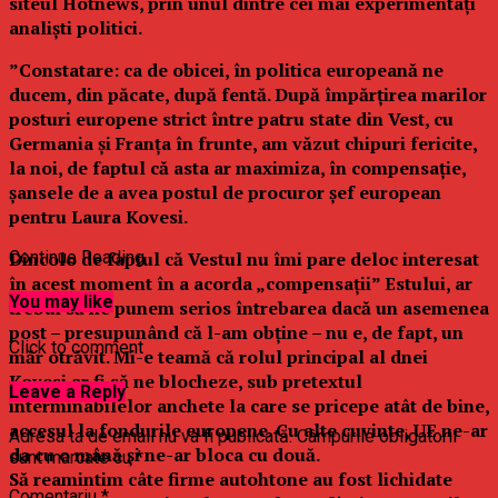
siteul Hotnews, prin unul dintre cei mai experimentați
analiști politici.
”Constatare: ca de obicei, în politica europeană ne
ducem, din păcate, după fentă. După împărțirea marilor
posturi europene strict între patru state din Vest, cu
Germania și Franța în frunte, am văzut chipuri fericite,
la noi, de faptul că asta ar maximiza, în compensație,
șansele de a avea postul de procuror șef european
pentru Laura Kovesi.
Dincolo de faptul că Vestul nu îmi pare deloc interesat
Continue Reading
în acest moment în a acorda „compensații” Estului, ar
You may like
trebui să ne punem serios întrebarea dacă un asemenea
post – presupunând că l-am obține – nu e, de fapt, un
Click to comment
măr otrăvit. Mi-e teamă că rolul principal al dnei
Kovesi ar fi să ne blocheze, sub pretextul
Leave a Reply
interminabilelor anchete la care se pricepe atât de bine,
accesul la fondurile europene. Cu alte cuvinte, UE ne-ar
Adresa ta de email nu va fi publicată.
Câmpurile obligatorii
da cu o mână și ne-ar bloca cu două.
sunt marcate cu
*
Să reamintim câte firme autohtone au fost lichidate
Comentariu
*