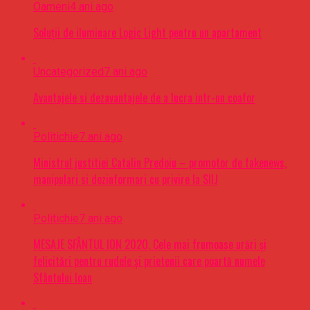
Oameni
4 ani ago
Soluții de iluminare Logic Light pentru un apartament
Uncategorized
7 ani ago
Avantajele si dezavantajele de a lucra intr-un coafor
Politichie
7 ani ago
Ministrul justitiei Catalin Predoiu – promotor de fakenews,
manipulari si dezinformari cu privire la SIIJ
Politichie
7 ani ago
MESAJE SFÂNTUL ION 2020. Cele mai frumoase urări şi
felicitări pentru rudele şi prietenii care poartă numele
Sfântului Ioan