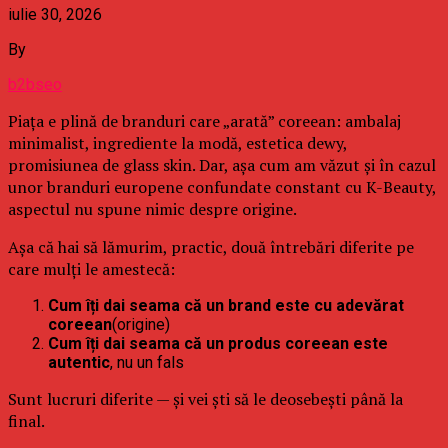
iulie 30, 2026
By
b2bseo
Piața e plină de branduri care „arată” coreean: ambalaj
minimalist, ingrediente la modă, estetica dewy,
promisiunea de glass skin. Dar, așa cum am văzut și în cazul
unor branduri europene confundate constant cu K-Beauty,
aspectul nu spune nimic despre origine.
Așa că hai să lămurim, practic, două întrebări diferite pe
care mulți le amestecă:
Cum îți dai seama că un brand este cu adevărat
coreean
(origine)
Cum îți dai seama că un produs coreean este
autentic
, nu un fals
Sunt lucruri diferite — și vei ști să le deosebești până la
final.