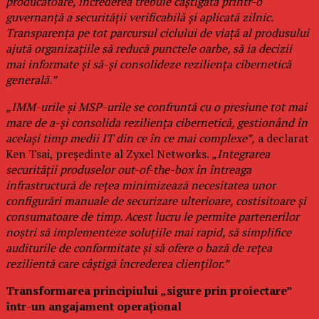
producătoare, încrederea trebuie câștigată printr-o
guvernanță a securității verificabilă și aplicată zilnic.
Transparența pe tot parcursul ciclului de viață al produsului
ajută organizațiile să reducă punctele oarbe, să ia decizii
mai informate și să-și consolideze reziliența cibernetică
generală.”
„IMM-urile și MSP-urile se confruntă cu o presiune tot mai
mare de a-și consolida reziliența cibernetică, gestionând în
același timp medii IT din ce în ce mai complexe”,
a declarat
Ken Tsai, președinte al Zyxel Networks.
„Integrarea
securității produselor out-of-the-box în întreaga
infrastructură de rețea minimizează necesitatea unor
configurări manuale de securizare ulterioare, costisitoare și
consumatoare de timp. Acest lucru le permite partenerilor
noștri să implementeze soluțiile mai rapid, să simplifice
auditurile de conformitate și să ofere o bază de rețea
rezilientă care câștigă încrederea clienților.”
Transformarea principiului „sigure prin proiectare”
într-un angajament operațional