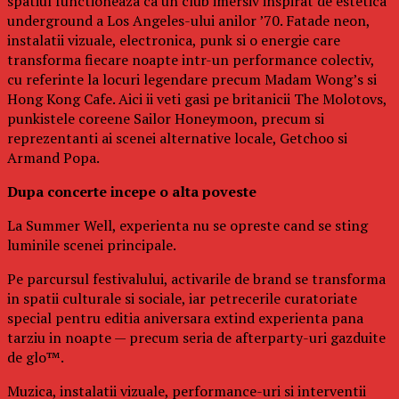
spatiul functioneaza ca un club imersiv inspirat de estetica
underground a Los Angeles-ului anilor ’70. Fatade neon,
instalatii vizuale, electronica, punk si o energie care
transforma fiecare noapte intr-un performance colectiv,
cu referinte la locuri legendare precum Madam Wong’s si
Hong Kong Cafe. Aici ii veti gasi pe britanicii The Molotovs,
punkistele coreene Sailor Honeymoon, precum si
reprezentanti ai scenei alternative locale, Getchoo si
Armand Popa.
Dupa concerte incepe o alta poveste
La Summer Well, experienta nu se opreste cand se sting
luminile scenei principale.
Pe parcursul festivalului, activarile de brand se transforma
in spatii culturale si sociale, iar petrecerile curatoriate
special pentru editia aniversara extind experienta pana
tarziu in noapte — precum seria de afterparty-uri gazduite
de glo™.
Muzica, instalatii vizuale, performance-uri si interventii