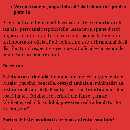
Verifică cine e „importatorul / distribuitorul” pentru
piața ta
Pe eticheta din România/UE vei găsi datele importatorului
sau ale „persoanei responsabile”. Asta nu-ți spune direct
originea, dar un brand coreean serios ajunge la tine printr-
un importator oficial. Poți verifica pe site-ul brandului dacă
distribuitorul respectiv e recunoscut oficial — un semn de
lanț de aprovizionare curat.
De reținut
Estetica nu e dovadă.
Un nume în engleză, ingredientele
„virale” (mucină, centella, orez) și ambalajul minimalist au
fost normalizate de K-Beauty — și copiate de branduri din
toată lumea. Originea se verifică din fapte: țara de
fabricație, sediul brandului, povestea reală a fondatorilor.
Nu din „vibe”.
Partea 2: Este produsul coreean autentic sau fals?