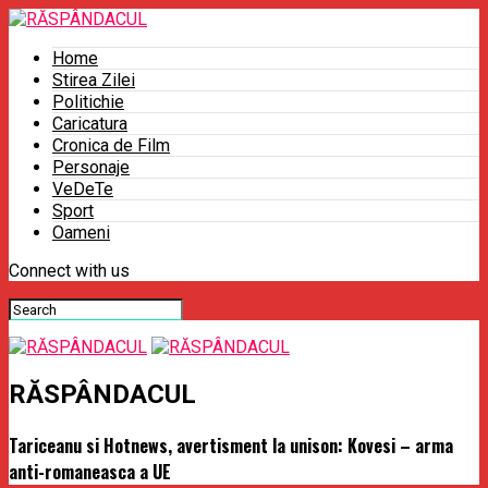
Home
Stirea Zilei
Politichie
Caricatura
Cronica de Film
Personaje
VeDeTe
Sport
Oameni
Connect with us
RĂSPÂNDACUL
Tariceanu si Hotnews, avertisment la unison: Kovesi – arma
anti-romaneasca a UE