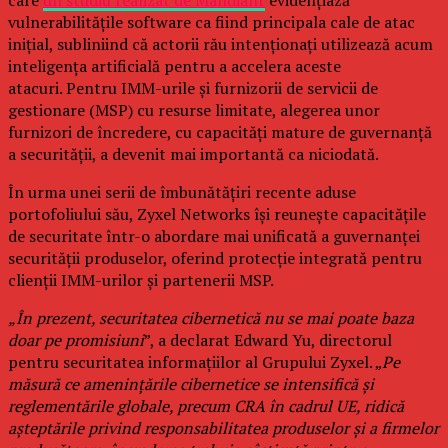
care
un studiu realizat de Mandiant
evidențiază
vulnerabilitățile software ca fiind principala cale de atac
inițial, subliniind că actorii rău intenționați utilizează acum
inteligența artificială pentru a accelera aceste
atacuri. Pentru IMM-urile și furnizorii de servicii de
gestionare (MSP) cu resurse limitate, alegerea unor
furnizori de încredere, cu capacități mature de guvernanță
a securității, a devenit mai importantă ca niciodată.
În urma unei serii de îmbunătățiri recente aduse
portofoliului său, Zyxel Networks își reunește capacitățile
de securitate într-o abordare mai unificată a guvernanței
securității produselor, oferind protecție integrată pentru
clienții IMM-urilor și partenerii MSP.
„În prezent, securitatea cibernetică nu se mai poate baza
doar pe promisiuni
”, a declarat Edward Yu, directorul
pentru securitatea informațiilor al Grupului Zyxel. „
Pe
măsură ce amenințările cibernetice se intensifică și
reglementările globale, precum CRA în cadrul UE, ridică
așteptările privind responsabilitatea produselor și a firmelor