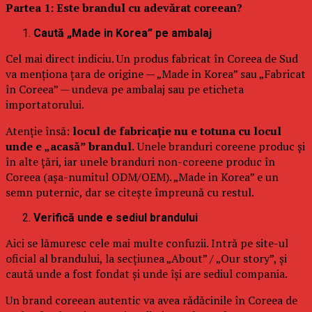
Partea 1: Este brandul cu adevărat coreean?
Caută „Made in Korea” pe ambalaj
Cel mai direct indiciu. Un produs fabricat în Coreea de Sud
va menționa țara de origine — „Made in Korea” sau „Fabricat
în Coreea” — undeva pe ambalaj sau pe eticheta
importatorului.
Atenție însă:
locul de fabricație nu e totuna cu locul
unde e „acasă” brandul.
Unele branduri coreene produc și
în alte țări, iar unele branduri non-coreene produc în
Coreea (așa-numitul ODM/OEM). „Made in Korea” e un
semn puternic, dar se citește împreună cu restul.
Verifică unde e sediul brandului
Aici se lămuresc cele mai multe confuzii. Intră pe site-ul
oficial al brandului, la secțiunea „About” / „Our story”, și
caută unde a fost fondat și unde își are sediul compania.
Un brand coreean autentic va avea rădăcinile în Coreea de