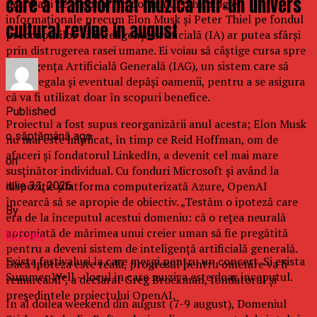
care a transformat muzica intr-un univers
patru ani de vizionari în domeniul tehnologiei
informaţionale precum Elon Musk şi Peter Thiel pe fondul
cultural revine in august
preocupărilor că inteligenţa artificială (IA) ar putea sfârşi
prin distrugerea rasei umane. Ei voiau să câştige cursa spre
Inteligenţa Artificială Generală (IAG), un sistem care să
poată egala şi eventual depăşi oamenii, pentru a se asigura
că va fi utilizat doar în scopuri benefice.
Published
Proiectul a fost supus reorganizării anul acesta; Elon Musk
o săptămână ago
nu mai este implicat, în timp ce Reid Hoffman, om de
afaceri şi fondatorul LinkedIn, a devenit cel mai mare
on
susţinător individual. Cu fonduri Microsoft şi având la
dispoziţie platforma computerizată Azure, OpenAI
iulie 31, 2026
încearcă să se apropie de obiectiv. „Testăm o ipoteză care
By
era de la începutul acestui domeniu: că o reţea neurală
apropiată de mărimea unui creier uman să fie pregătită
b2bseo
pentru a deveni sistem de inteligenţă artificială generală.
Exista festivaluri la care mergi pentru un concert. Si exista
Dacă ipoteza este reală, progresul pentru omenire va fi
Summer Well – locul in care muzica este doar inceputul.
remarcabil”, a declarat Greg Brockman, fondatorul şi
preşedintele proiectului OpenAI.
In al doilea weekend din august (7-9 august), Domeniul