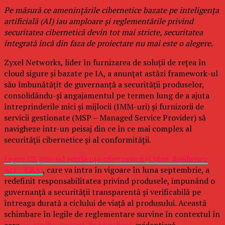
Pe măsură ce amenințările cibernetice bazate pe inteligența
artificială (AI) iau amploare și reglementările privind
securitatea cibernetică devin tot mai stricte, securitatea
integrată încă din faza de proiectare nu mai este o alegere.
Zyxel Networks, lider în furnizarea de soluții de rețea în
cloud sigure și bazate pe IA, a anunțat astăzi framework-ul
său îmbunătățit de guvernanță a securității produselor,
consolidându-și angajamentul pe termen lung de a ajuta
întreprinderile mici și mijlocii (IMM-uri) și furnizorii de
servicii gestionate (MSP – Managed Service Provider) să
navigheze într-un peisaj din ce în ce mai complex al
securității cibernetice și al conformității.
Legea UE privind reziliența cibernetică (Cyber Resilience
Act – CRA)
, care va intra în vigoare în luna septembrie, a
redefinit responsabilitatea privind produsele, impunând o
guvernanță a securității transparentă și verificabilă pe
întreaga durată a ciclului de viață al produsului. Această
schimbare în legile de reglementare survine în contextul în