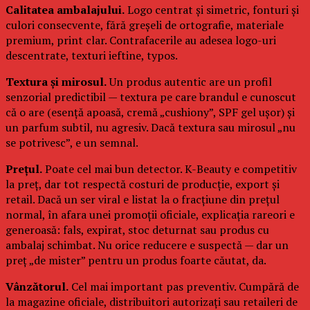
Calitatea ambalajului.
Logo centrat și simetric, fonturi și
culori consecvente, fără greșeli de ortografie, materiale
premium, print clar. Contrafacerile au adesea logo-uri
descentrate, texturi ieftine, typos.
Textura și mirosul.
Un produs autentic are un profil
senzorial predictibil — textura pe care brandul e cunoscut
că o are (esență apoasă, cremă „cushiony”, SPF gel ușor) și
un parfum subtil, nu agresiv. Dacă textura sau mirosul „nu
se potrivesc”, e un semnal.
Prețul.
Poate cel mai bun detector. K-Beauty e competitiv
la preț, dar tot respectă costuri de producție, export și
retail. Dacă un ser viral e listat la o fracțiune din prețul
normal, în afara unei promoții oficiale, explicația rareori e
generoasă: fals, expirat, stoc deturnat sau produs cu
ambalaj schimbat. Nu orice reducere e suspectă — dar un
preț „de mister” pentru un produs foarte căutat, da.
Vânzătorul.
Cel mai important pas preventiv. Cumpără de
la magazine oficiale, distribuitori autorizați sau retaileri de