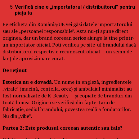
Verifică cine e „importatorul / distribuitorul” pentru
piața ta
Pe eticheta din România/UE vei găsi datele importatorului
sau ale „persoanei responsabile”. Asta nu-ți spune direct
originea, dar un brand coreean serios ajunge la tine printr-
un importator oficial. Poți verifica pe site-ul brandului dacă
distribuitorul respectiv e recunoscut oficial — un semn de
lanț de aprovizionare curat.
De reținut
Estetica nu e dovadă.
Un nume în engleză, ingredientele
„virale” (mucină, centella, orez) și ambalajul minimalist au
fost normalizate de K-Beauty — și copiate de branduri din
toată lumea. Originea se verifică din fapte: țara de
fabricație, sediul brandului, povestea reală a fondatorilor.
Nu din „vibe”.
Partea 2: Este produsul coreean autentic sau fals?