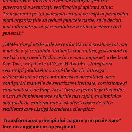
producătoare, încrederea trebuie câștigată printr-o
guvernanță a securității verificabilă și aplicată zilnic.
Transparența pe tot parcursul ciclului de viață al produsului
ajută organizațiile să reducă punctele oarbe, să ia decizii
mai informate și să-și consolideze reziliența cibernetică
generală.”
„IMM-urile și MSP-urile se confruntă cu o presiune tot mai
mare de a-și consolida reziliența cibernetică, gestionând în
același timp medii IT din ce în ce mai complexe”,
a declarat
Ken Tsai, președinte al Zyxel Networks.
„Integrarea
securității produselor out-of-the-box în întreaga
infrastructură de rețea minimizează necesitatea unor
configurări manuale de securizare ulterioare, costisitoare și
consumatoare de timp. Acest lucru le permite partenerilor
noștri să implementeze soluțiile mai rapid, să simplifice
auditurile de conformitate și să ofere o bază de rețea
rezilientă care câștigă încrederea clienților.”
Transformarea principiului „sigure prin proiectare”
într-un angajament operațional