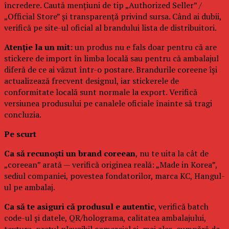
încredere. Caută mențiuni de tip „Authorized Seller” /
„Official Store” și transparență privind sursa. Când ai dubii,
verifică pe site-ul oficial al brandului lista de distribuitori.
Atenție la un mit:
un produs nu e fals doar pentru că are
stickere de import în limba locală sau pentru că ambalajul
diferă de ce ai văzut într-o postare. Brandurile coreene își
actualizează frecvent designul, iar stickerele de
conformitate locală sunt normale la export. Verifică
versiunea produsului pe canalele oficiale înainte să tragi
concluzia.
Pe scurt
Ca să recunoști un brand coreean
, nu te uita la cât de
„coreean” arată — verifică originea reală: „Made in Korea”,
sediul companiei, povestea fondatorilor, marca KC, Hangul-
ul pe ambalaj.
Ca să te asiguri că produsul e autentic
, verifică batch
code-ul și datele, QR/holograma, calitatea ambalajului,
textura, prețul plauzibil comercial și, mai ales, cumpără de