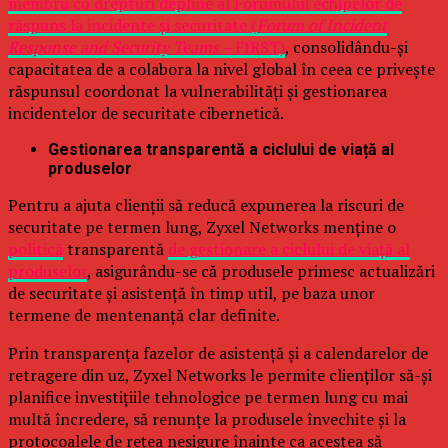
membru cu drepturi depline al Forumului echipelor de
răspuns la incidente și securitate (
Forum of Incident
Response and Security Teams –
FIRST)
, consolidându-și
capacitatea de a colabora la nivel global în ceea ce privește
răspunsul coordonat la vulnerabilități și gestionarea
incidentelor de securitate cibernetică.
Gestionarea transparentă a ciclului de viață al
produselor
Pentru a ajuta clienții să reducă expunerea la riscuri de
securitate pe termen lung, Zyxel Networks menține o
politică
transparentă
de gestionare a ciclului de viață al
produselor
, asigurându-se că produsele primesc actualizări
de securitate și asistență în timp util, pe baza unor
termene de mentenanță clar definite.
Prin transparența fazelor de asistență și a calendarelor de
retragere din uz, Zyxel Networks le permite clienților să-și
planifice investițiile tehnologice pe termen lung cu mai
multă încredere, să renunțe la produsele învechite și la
protocoalele de rețea nesigure înainte ca acestea să