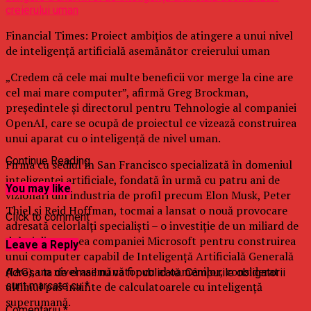
Financial Times: Proiect ambiţios de atingere a unui nivel
de inteligenţă artificială asemănător creierului uman
„Credem că cele mai multe beneficii vor merge la cine are
cel mai mare computer”, afirmă Greg Brockman,
preşedintele şi directorul pentru Tehnologie al companiei
OpenAI, care se ocupă de proiectul ce vizează construirea
unui aparat cu o inteligenţă de nivel uman.
Continue Reading
Firma cu sediul în San Francisco specializată în domeniul
inteligenţei artificiale, fondată în urmă cu patru ani de
You may like
vizionari din industria de profil precum Elon Musk, Peter
Thiel şi Reid Hoffman, tocmai a lansat o nouă provocare
Click to comment
adresată celorlalţi specialişti – o investiţie de un miliard de
dolari din partea companiei Microsoft pentru construirea
Leave a Reply
unui computer capabil de Inteligenţă Artificială Generală
(IAG), un nivel asemănător cu al oamenilor, considerat
Adresa ta de email nu va fi publicată.
Câmpurile obligatorii
ultimul pas înainte de calculatoarele cu inteligenţă
sunt marcate cu
*
superumană.
Comentariu
*