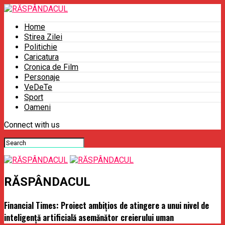
Home
Stirea Zilei
Politichie
Caricatura
Cronica de Film
Personaje
VeDeTe
Sport
Oameni
Connect with us
RĂSPÂNDACUL
Financial Times: Proiect ambiţios de atingere a unui nivel de
inteligenţă artificială asemănător creierului uman