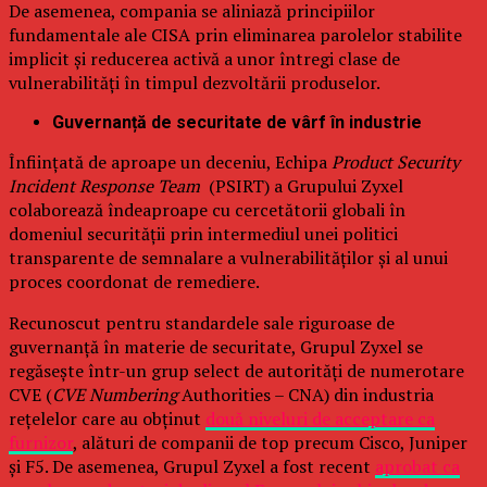
De asemenea, compania se aliniază principiilor
fundamentale ale CISA prin eliminarea parolelor stabilite
implicit și reducerea activă a unor întregi clase de
vulnerabilități în timpul dezvoltării produselor.
Guvernanță de securitate de vârf în industrie
Înființată de aproape un deceniu, Echipa
Product Security
Incident Response Team
(PSIRT) a Grupului Zyxel
colaborează îndeaproape cu cercetătorii globali în
domeniul securității prin intermediul unei politici
transparente de semnalare a vulnerabilităților și al unui
proces coordonat de remediere.
Recunoscut pentru standardele sale riguroase de
guvernanță în materie de securitate, Grupul Zyxel se
regăsește într-un grup select de autorități de numerotare
CVE (
CVE Numbering
Authorities – CNA) din industria
rețelelor care au obținut
două niveluri de acceptare ca
furnizor
, alături de companii de top precum Cisco, Juniper
și F5. De asemenea, Grupul Zyxel a fost recent
aprobat ca