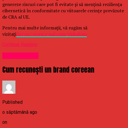
genereze riscuri care pot fi evitate și să mențină reziliența
cibernetică în conformitate cu viitoarele cerințe prevăzute
de CRA al UE.
Pentru mai multe informații, vă rugăm să
vizitați
https://www.zyxel.com/global/en
Continue Reading
Uncategorized
Cum recunoști un brand coreean
Published
o săptămână ago
on