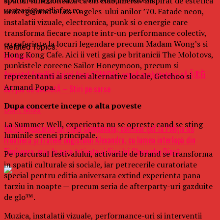
spatiul functioneaza ca un club imersiv inspirat de estetica
vanzari@mediafax.ro.
underground a Los Angeles-ului anilor ’70. Fatade neon,
instalatii vizuale, electronica, punk si o energie care
transforma fiecare noapte intr-un performance colectiv,
cu referinte la locuri legendare precum Madam Wong’s si
Related Topics:
Hong Kong Cafe. Aici ii veti gasi pe britanicii The Molotovs,
Up Next
punkistele coreene Sailor Honeymoon, precum si
Avocatul familiei Luizei face SCANDAL: acuzÄ anchetatorii cÄ Ã®Èi
reprezentanti ai scenei alternative locale, Getchoo si
Armand Popa.
bat joc de anchetÄ – Stiri pe surse
Dupa concerte incepe o alta poveste
Don't Miss
La Summer Well, experienta nu se opreste cand se sting
VIDEO/Legăturile lui Iliuță Cumpănașu, comisar șef la Poliția de
luminile scenei principale.
Frontieră și fratele ongistului Alexandru, cu lumea interlopă din
Timișoara, oraș în care trăiește și fiica lui Gheorghe Dincă
Pe parcursul festivalului, activarile de brand se transforma
in spatii culturale si sociale, iar petrecerile curatoriate
special pentru editia aniversara extind experienta pana
tarziu in noapte — precum seria de afterparty-uri gazduite
de glo™.
Muzica, instalatii vizuale, performance-uri si interventii