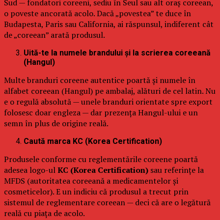
Sud — fondatori coreeni, sediu în Seul sau alt oraș coreean,
o poveste ancorată acolo. Dacă „povestea” te duce în
Budapesta, Paris sau California, ai răspunsul, indiferent cât
de „coreean” arată produsul.
Uită-te la numele brandului și la scrierea coreeană
(Hangul)
Multe branduri coreene autentice poartă și numele în
alfabet coreean (Hangul) pe ambalaj, alături de cel latin. Nu
e o regulă absolută — unele branduri orientate spre export
folosesc doar engleza — dar prezența Hangul-ului e un
semn în plus de origine reală.
Caută marca KC (Korea Certification)
Produsele conforme cu reglementările coreene poartă
adesea logo-ul
KC (Korea Certification)
sau referințe la
MFDS (autoritatea coreeană a medicamentelor și
cosmeticelor). E un indiciu că produsul a trecut prin
sistemul de reglementare coreean — deci că are o legătură
reală cu piața de acolo.