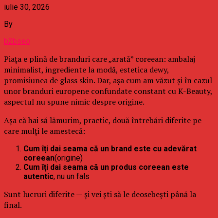
iulie 30, 2026
By
b2bseo
Piața e plină de branduri care „arată” coreean: ambalaj
minimalist, ingrediente la modă, estetica dewy,
promisiunea de glass skin. Dar, așa cum am văzut și în cazul
unor branduri europene confundate constant cu K-Beauty,
aspectul nu spune nimic despre origine.
Așa că hai să lămurim, practic, două întrebări diferite pe
care mulți le amestecă:
Cum îți dai seama că un brand este cu adevărat
coreean
(origine)
Cum îți dai seama că un produs coreean este
autentic
, nu un fals
Sunt lucruri diferite — și vei ști să le deosebești până la
final.