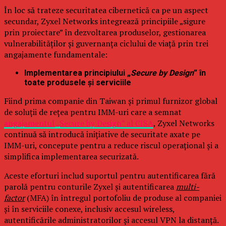
În loc să trateze securitatea cibernetică ca pe un aspect
secundar, Zyxel Networks integrează principiile „sigure
prin proiectare” în dezvoltarea produselor, gestionarea
vulnerabilităților și guvernanța ciclului de viață prin trei
angajamente fundamentale:
Implementarea principiului „
Secure by Design
” în
toate produsele și serviciile
Fiind prima companie din Taiwan și primul furnizor global
de soluții de rețea pentru IMM-uri care a semnat
angajamentul „Secure by Design” al CISA
, Zyxel Networks
continuă să introducă inițiative de securitate axate pe
IMM-uri, concepute pentru a reduce riscul operațional și a
simplifica implementarea securizată.
Aceste eforturi includ suportul pentru autentificarea fără
parolă pentru conturile Zyxel și autentificarea
multi-
factor
(MFA) în întregul portofoliu de produse al companiei
și în serviciile conexe, inclusiv accesul wireless,
autentificările administratorilor și accesul VPN la distanță.