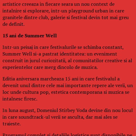
artistice creeaza in fiecare seara un nou context de
intalnire si explorare, intr-un playground urban in care
granitele dintre club, galerie si festival devin tot mai greu
de definit.
15 ani de Summer Well
Intr-un peisaj in care festivalurile se schimba constant,
Summer Well si-a pastrat identitatea: un eveniment
construit in jurul curiozitatii, al comunitatilor creative si al
experientelor care merg dincolo de muzica.
Editia aniversara marcheaza 15 ani in care festivalul a
devenit unul dintre cele mai importante repere ale verii, un
loc unde cultura pop, estetica contemporana si muzica se
intalnesc firesc.
In luna august, Domeniul Stirbey Voda devine din nou locul
in care soundtrack-ul verii se asculta, dar mai ales se
traieste.
Programul complet si detaliile logistice sunt disponibile pe