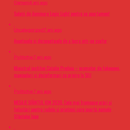
Oameni
4 ani ago
Soluții de iluminare Logic Light pentru un apartament
Uncategorized
7 ani ago
Avantajele si dezavantajele de a lucra intr-un coafor
Politichie
7 ani ago
Ministrul justitiei Catalin Predoiu – promotor de fakenews,
manipulari si dezinformari cu privire la SIIJ
Politichie
7 ani ago
MESAJE SFÂNTUL ION 2020. Cele mai frumoase urări şi
felicitări pentru rudele şi prietenii care poartă numele
Sfântului Ioan