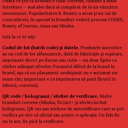
Odată ce știi că brandul e chiar coreean, rămâne a doua
întrebare — mai ales dacă ai cumpărat de la un vânzător
necunoscut. Popularitatea K-Beauty a atras și un val de
contrafaceri, în special la branduri-vedetă precum COSRX,
Beauty of Joseon, Anua sau Missha.
Iată la ce te uiți:
Codul de lot (batch code) și datele.
Produsele autentice
au un cod de lot alfanumeric, dată de fabricație și expirare,
imprimate direct pe flacon sau cutie — nu doar lipite ca
sticker adăugat ulterior. Formatul diferă de la brand la
brand, așa că un plasament neobișnuit nu e automat un
semn rău; important e ca imprimarea să pară făcută în
fabrică, coerentă.
QR code / hologramă / sticker de verificare.
Multe
branduri coreene (Missha, Dr.Jart+ și altele) includ
holograme, QR-uri sau stickere de autentificare care se pot
verifica pe site-ul oficial sau printr-o aplicație. Un fals fie
nu le are, fie pică la verificare.