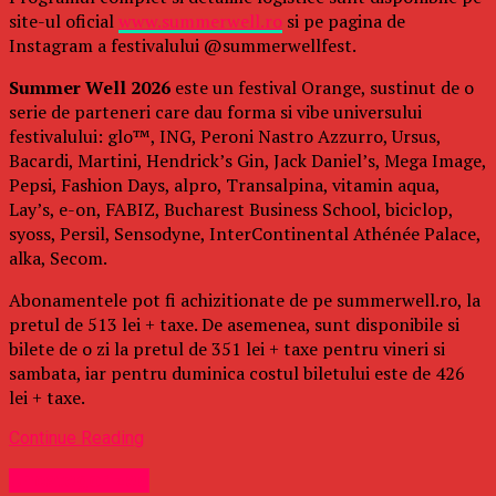
site-ul oficial
www.summerwell.ro
si pe pagina de
Instagram a festivalului @summerwellfest.
Summer Well 2026
este un festival Orange, sustinut de o
serie de parteneri care dau forma si vibe universului
festivalului: glo™, ING, Peroni Nastro Azzurro, Ursus,
Bacardi, Martini, Hendrick’s Gin, Jack Daniel’s, Mega Image,
Pepsi, Fashion Days, alpro, Transalpina, vitamin aqua,
Lay’s, e-on, FABIZ, Bucharest Business School, biciclop,
syoss, Persil, Sensodyne, InterContinental Athénée Palace,
alka, Secom.
Abonamentele pot fi achizitionate de pe summerwell.ro, la
pretul de 513 lei + taxe. De asemenea, sunt disponibile si
bilete de o zi la pretul de 351 lei + taxe pentru vineri si
sambata, iar pentru duminica costul biletului este de 426
lei + taxe.
Continue Reading
Uncategorized