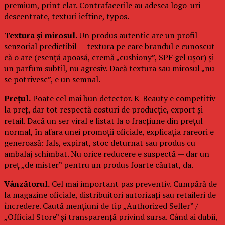
premium, print clar. Contrafacerile au adesea logo-uri
descentrate, texturi ieftine, typos.
Textura și mirosul.
Un produs autentic are un profil
senzorial predictibil — textura pe care brandul e cunoscut
că o are (esență apoasă, cremă „cushiony”, SPF gel ușor) și
un parfum subtil, nu agresiv. Dacă textura sau mirosul „nu
se potrivesc”, e un semnal.
Prețul.
Poate cel mai bun detector. K-Beauty e competitiv
la preț, dar tot respectă costuri de producție, export și
retail. Dacă un ser viral e listat la o fracțiune din prețul
normal, în afara unei promoții oficiale, explicația rareori e
generoasă: fals, expirat, stoc deturnat sau produs cu
ambalaj schimbat. Nu orice reducere e suspectă — dar un
preț „de mister” pentru un produs foarte căutat, da.
Vânzătorul.
Cel mai important pas preventiv. Cumpără de
la magazine oficiale, distribuitori autorizați sau retaileri de
încredere. Caută mențiuni de tip „Authorized Seller” /
„Official Store” și transparență privind sursa. Când ai dubii,