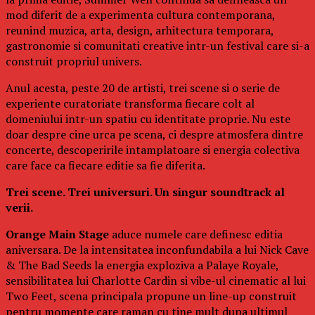
mod diferit de a experimenta cultura contemporana,
reunind muzica, arta, design, arhitectura temporara,
gastronomie si comunitati creative intr-un festival care si-a
construit propriul univers.
Anul acesta, peste 20 de artisti, trei scene si o serie de
experiente curatoriate transforma fiecare colt al
domeniului intr-un spatiu cu identitate proprie. Nu este
doar despre cine urca pe scena, ci despre atmosfera dintre
concerte, descoperirile intamplatoare si energia colectiva
care face ca fiecare editie sa fie diferita.
Trei scene. Trei universuri. Un singur soundtrack al
verii.
Orange Main Stage
aduce numele care definesc editia
aniversara. De la intensitatea inconfundabila a lui Nick Cave
& The Bad Seeds la energia exploziva a Palaye Royale,
sensibilitatea lui Charlotte Cardin si vibe-ul cinematic al lui
Two Feet, scena principala propune un line-up construit
pentru momente care raman cu tine mult dupa ultimul