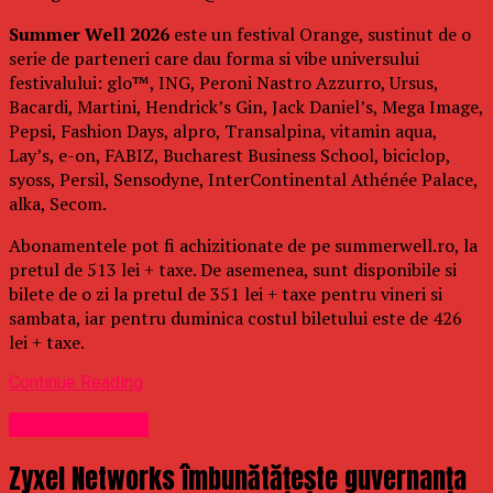
Summer Well 2026
este un festival Orange, sustinut de o
serie de parteneri care dau forma si vibe universului
festivalului: glo™, ING, Peroni Nastro Azzurro, Ursus,
Bacardi, Martini, Hendrick’s Gin, Jack Daniel’s, Mega Image,
Pepsi, Fashion Days, alpro, Transalpina, vitamin aqua,
Lay’s, e-on, FABIZ, Bucharest Business School, biciclop,
syoss, Persil, Sensodyne, InterContinental Athénée Palace,
alka, Secom.
Abonamentele pot fi achizitionate de pe summerwell.ro, la
pretul de 513 lei + taxe. De asemenea, sunt disponibile si
bilete de o zi la pretul de 351 lei + taxe pentru vineri si
sambata, iar pentru duminica costul biletului este de 426
lei + taxe.
Continue Reading
Uncategorized
Zyxel Networks îmbunătățește guvernanța