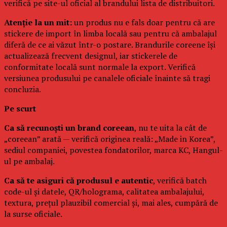
verifică pe site-ul oficial al brandului lista de distribuitori.
Atenție la un mit:
un produs nu e fals doar pentru că are
stickere de import în limba locală sau pentru că ambalajul
diferă de ce ai văzut într-o postare. Brandurile coreene își
actualizează frecvent designul, iar stickerele de
conformitate locală sunt normale la export. Verifică
versiunea produsului pe canalele oficiale înainte să tragi
concluzia.
Pe scurt
Ca să recunoști un brand coreean
, nu te uita la cât de
„coreean” arată — verifică originea reală: „Made in Korea”,
sediul companiei, povestea fondatorilor, marca KC, Hangul-
ul pe ambalaj.
Ca să te asiguri că produsul e autentic
, verifică batch
code-ul și datele, QR/holograma, calitatea ambalajului,
textura, prețul plauzibil comercial și, mai ales, cumpără de
la surse oficiale.