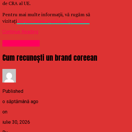
de CRA al UE.
Pentru mai multe informații, vă rugăm să
vizitați
https://www.zyxel.com/global/en
Continue Reading
Uncategorized
Cum recunoști un brand coreean
Published
o săptămână ago
on
iulie 30, 2026