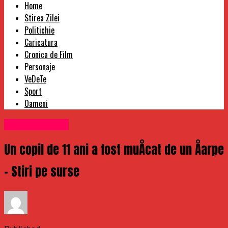
Home
Stirea Zilei
Politichie
Caricatura
Cronica de Film
Personaje
VeDeTe
Sport
Oameni
Uncategorized
Un copil de 11 ani a fost muÅcat de un Åarpe
– Stiri pe surse