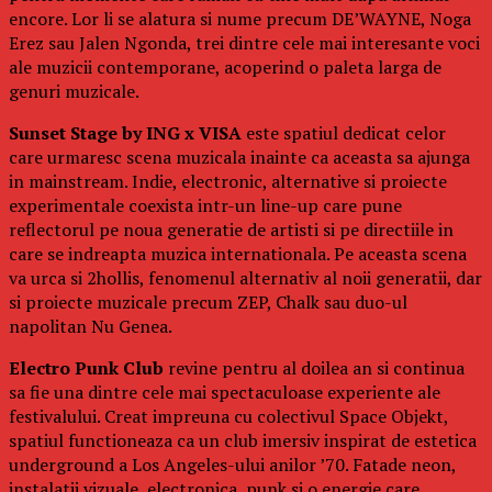
encore. Lor li se alatura si nume precum DE’WAYNE, Noga
Erez sau Jalen Ngonda, trei dintre cele mai interesante voci
ale muzicii contemporane, acoperind o paleta larga de
genuri muzicale.
Sunset Stage by ING x VISA
este spatiul dedicat celor
care urmaresc scena muzicala inainte ca aceasta sa ajunga
in mainstream. Indie, electronic, alternative si proiecte
experimentale coexista intr-un line-up care pune
reflectorul pe noua generatie de artisti si pe directiile in
care se indreapta muzica internationala. Pe aceasta scena
va urca si 2hollis, fenomenul alternativ al noii generatii, dar
si proiecte muzicale precum ZEP, Chalk sau duo-ul
napolitan Nu Genea.
Electro Punk Club
revine pentru al doilea an si continua
sa fie una dintre cele mai spectaculoase experiente ale
festivalului. Creat impreuna cu colectivul Space Objekt,
spatiul functioneaza ca un club imersiv inspirat de estetica
underground a Los Angeles-ului anilor ’70. Fatade neon,
instalatii vizuale, electronica, punk si o energie care