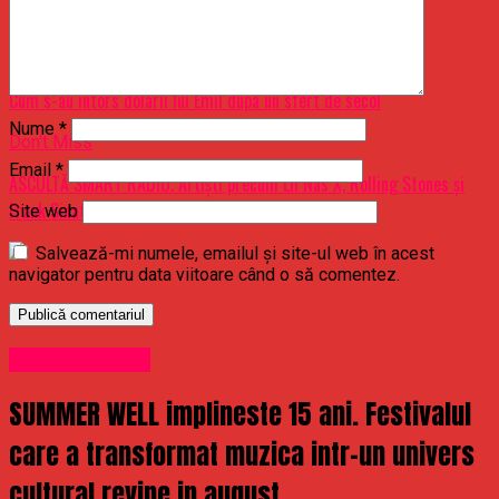
Related Topics:
Up Next
Cum s-au intors dolarii lui Emil dupa un sfert de secol
Nume
*
Don't Miss
Email
*
ASCULTĂ SMART RADIO. Artişti precum Lil Nas X, Rolling Stones şi
Frank Sinatra, în „playlist-ul de vară” al soţilor Obama
Site web
Salvează-mi numele, emailul și site-ul web în acest
navigator pentru data viitoare când o să comentez.
Uncategorized
SUMMER WELL implineste 15 ani. Festivalul
care a transformat muzica intr-un univers
cultural revine in august