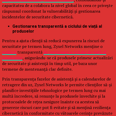
capacitatea de a colabora la nivel global în ceea ce privește
răspunsul coordonat la vulnerabilități și gestionarea
incidentelor de securitate cibernetică.
Gestionarea transparentă a ciclului de viață al
produselor
Pentru a ajuta clienții să reducă expunerea la riscuri de
securitate pe termen lung, Zyxel Networks menține o
politică
transparentă
de gestionare a ciclului de viață al
produselor
, asigurându-se că produsele primesc actualizări
de securitate și asistență în timp util, pe baza unor
termene de mentenanță clar definite.
Prin transparența fazelor de asistență și a calendarelor de
retragere din uz, Zyxel Networks le permite clienților să-și
planifice investițiile tehnologice pe termen lung cu mai
multă încredere, să renunțe la produsele învechite și la
protocoalele de rețea nesigure înainte ca acestea să
genereze riscuri care pot fi evitate și să mențină reziliența
cibernetică în conformitate cu viitoarele cerințe prevăzute