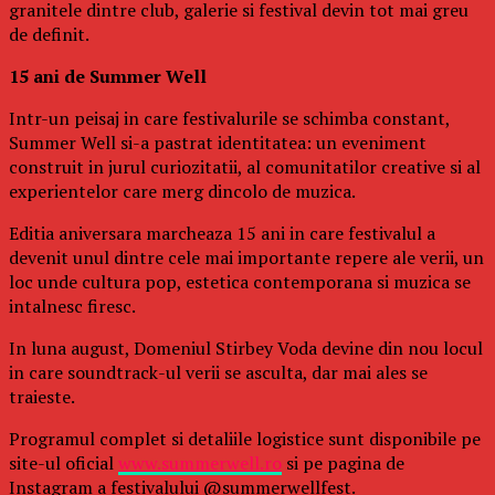
granitele dintre club, galerie si festival devin tot mai greu
de definit.
15 ani de Summer Well
Intr-un peisaj in care festivalurile se schimba constant,
Summer Well si-a pastrat identitatea: un eveniment
construit in jurul curiozitatii, al comunitatilor creative si al
experientelor care merg dincolo de muzica.
Editia aniversara marcheaza 15 ani in care festivalul a
devenit unul dintre cele mai importante repere ale verii, un
loc unde cultura pop, estetica contemporana si muzica se
intalnesc firesc.
In luna august, Domeniul Stirbey Voda devine din nou locul
in care soundtrack-ul verii se asculta, dar mai ales se
traieste.
Programul complet si detaliile logistice sunt disponibile pe
site-ul oficial
www.summerwell.ro
si pe pagina de
Instagram a festivalului @summerwellfest.