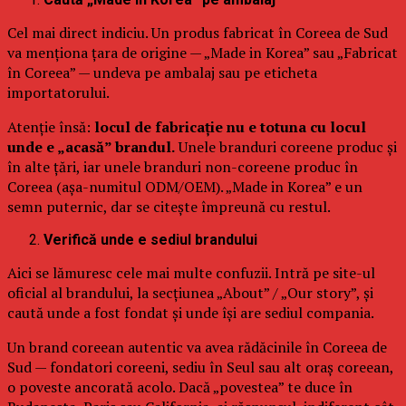
Cel mai direct indiciu. Un produs fabricat în Coreea de Sud
va menționa țara de origine — „Made in Korea” sau „Fabricat
în Coreea” — undeva pe ambalaj sau pe eticheta
importatorului.
Atenție însă:
locul de fabricație nu e totuna cu locul
unde e „acasă” brandul.
Unele branduri coreene produc și
în alte țări, iar unele branduri non-coreene produc în
Coreea (așa-numitul ODM/OEM). „Made in Korea” e un
semn puternic, dar se citește împreună cu restul.
Verifică unde e sediul brandului
Aici se lămuresc cele mai multe confuzii. Intră pe site-ul
oficial al brandului, la secțiunea „About” / „Our story”, și
caută unde a fost fondat și unde își are sediul compania.
Un brand coreean autentic va avea rădăcinile în Coreea de
Sud — fondatori coreeni, sediu în Seul sau alt oraș coreean,
o poveste ancorată acolo. Dacă „povestea” te duce în