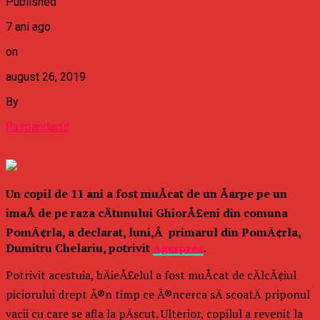
Published
7 ani ago
on
august 26, 2019
By
Raspandacul
Un copil de 11 ani a fost muÅcat de un Åarpe pe un
imaÅ de pe raza cÄtunului GhiorÅ£eni din comuna
PomÃ¢rla, a declarat, luni,Â primarul din PomÃ¢rla,
Dumitru Chelariu, potrivit
Agerpres
.
Potrivit acestuia, bÄieÅ£elul a fost muÅcat de cÄlcÃ¢iul
piciorului drept Ã®n timp ce Ã®ncerca sÄ scoatÄ priponul
vacii cu care se afla la pÄscut. Ulterior, copilul a revenit la