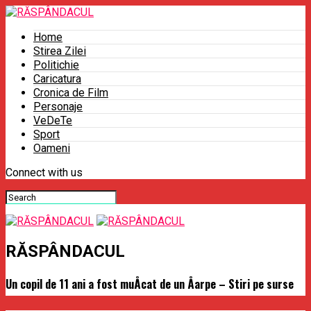
Home
Stirea Zilei
Politichie
Caricatura
Cronica de Film
Personaje
VeDeTe
Sport
Oameni
Connect with us
RĂSPÂNDACUL
Un copil de 11 ani a fost muÅcat de un Åarpe – Stiri pe surse