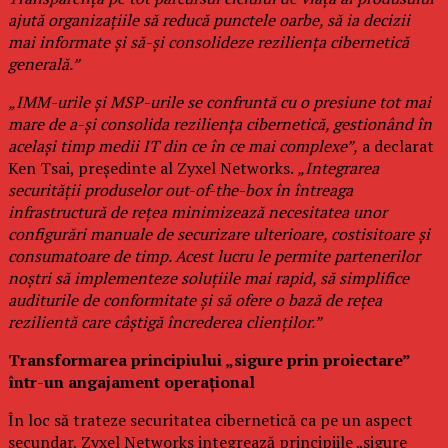
ajută organizațiile să reducă punctele oarbe, să ia decizii
mai informate și să-și consolideze reziliența cibernetică
generală.”
„IMM-urile și MSP-urile se confruntă cu o presiune tot mai
mare de a-și consolida reziliența cibernetică, gestionând în
același timp medii IT din ce în ce mai complexe”,
a declarat
Ken Tsai, președinte al Zyxel Networks.
„Integrarea
securității produselor out-of-the-box în întreaga
infrastructură de rețea minimizează necesitatea unor
configurări manuale de securizare ulterioare, costisitoare și
consumatoare de timp. Acest lucru le permite partenerilor
noștri să implementeze soluțiile mai rapid, să simplifice
auditurile de conformitate și să ofere o bază de rețea
rezilientă care câștigă încrederea clienților.”
Transformarea principiului „sigure prin proiectare”
într-un angajament operațional
În loc să trateze securitatea cibernetică ca pe un aspect
secundar, Zyxel Networks integrează principiile „sigure