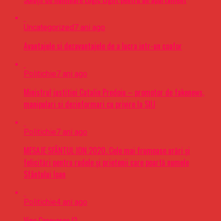
Uncategorized
7 ani ago
Avantajele si dezavantajele de a lucra intr-un coafor
Politichie
7 ani ago
Ministrul justitiei Catalin Predoiu – promotor de fakenews,
manipulari si dezinformari cu privire la SIIJ
Politichie
7 ani ago
MESAJE SFÂNTUL ION 2020. Cele mai frumoase urări şi
felicitări pentru rudele şi prietenii care poartă numele
Sfântului Ioan
Politichie
4 ani ago
Vine Ceaușescu !?