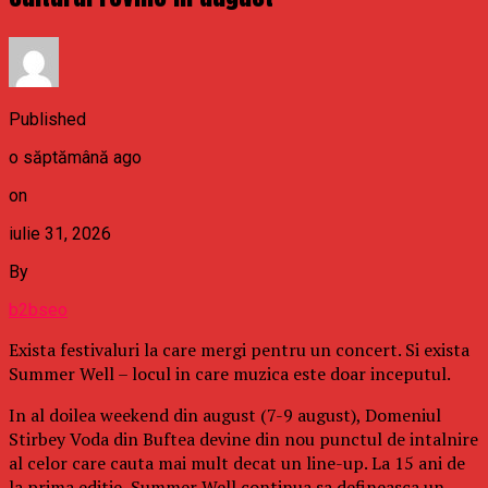
Published
o săptămână ago
on
iulie 31, 2026
By
b2bseo
Exista festivaluri la care mergi pentru un concert. Si exista
Summer Well – locul in care muzica este doar inceputul.
In al doilea weekend din august (7-9 august), Domeniul
Stirbey Voda din Buftea devine din nou punctul de intalnire
al celor care cauta mai mult decat un line-up. La 15 ani de
la prima editie, Summer Well continua sa defineasca un