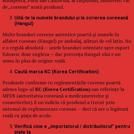
Budapesta, Paris sau California, ai răspunsul, indiferent cât
de „coreean” arată produsul.
Uită-te la numele brandului și la scrierea coreeană
(Hangul)
Multe branduri coreene autentice poartă și numele în
alfabet coreean (Hangul) pe ambalaj, alături de cel latin. Nu
e o regulă absolută — unele branduri orientate spre export
folosesc doar engleza — dar prezența Hangul-ului e un
semn în plus de origine reală.
Caută marca KC (Korea Certification)
Produsele conforme cu reglementările coreene poartă
adesea logo-ul
KC (Korea Certification)
sau referințe la
MFDS (autoritatea coreeană a medicamentelor și
cosmeticelor). E un indiciu că produsul a trecut prin
sistemul de reglementare coreean — deci că are o legătură
reală cu piața de acolo.
Verifică cine e „importatorul / distribuitorul” pentru
piața ta