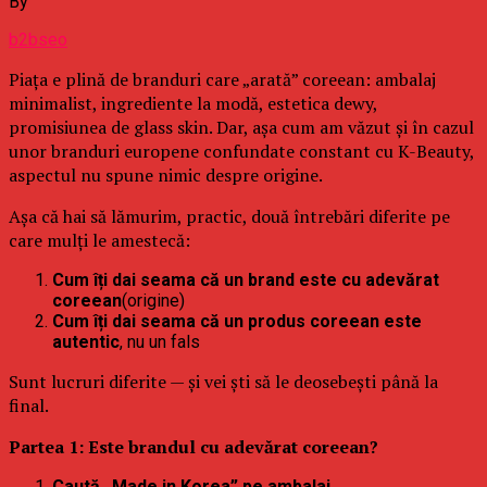
By
b2bseo
Piața e plină de branduri care „arată” coreean: ambalaj
minimalist, ingrediente la modă, estetica dewy,
promisiunea de glass skin. Dar, așa cum am văzut și în cazul
unor branduri europene confundate constant cu K-Beauty,
aspectul nu spune nimic despre origine.
Așa că hai să lămurim, practic, două întrebări diferite pe
care mulți le amestecă:
Cum îți dai seama că un brand este cu adevărat
coreean
(origine)
Cum îți dai seama că un produs coreean este
autentic
, nu un fals
Sunt lucruri diferite — și vei ști să le deosebești până la
final.
Partea 1: Este brandul cu adevărat coreean?
Caută „Made in Korea” pe ambalaj