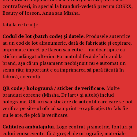
contrafaceri, în special la branduri-vedetă precum COSRX,
Beauty of Joseon, Anua sau Missha.
Iată la ce te uiți:
Codul de lot (batch code) și datele.
Produsele autentice
au un cod de lot alfanumeric, dată de fabricație și expirare,
imprimate direct pe flacon sau cutie — nu doar lipite ca
sticker adăugat ulterior. Formatul diferă de la brand la
brand, așa că un plasament neobișnuit nu e automat un
semn rău; important e ca imprimarea să pară făcută în
fabrică, coerentă.
QR code / hologramă / sticker de verificare.
Multe
branduri coreene (Missha, Dr.Jart+ și altele) includ
holograme, QR-uri sau stickere de autentificare care se pot
verifica pe site-ul oficial sau printr-o aplicație. Un fals fie
nu le are, fie pică la verificare.
Calitatea ambalajului.
Logo centrat și simetric, fonturi și
culori consecvente, fără greșeli de ortografie, materiale