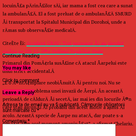
locuinÅ£a pÄrinÅ£ilor sÄi, iar mama a fost cea care a sunat
la ambulanÅ£Ä. El a fost preluat de o ambulanÅ£Ä SMURD
Åi transportat la Spitalul Municipal din Dorohoi, unde a
rÄmas sub observaÅ£ie medicalÄ.
CiteÈte Èi:
Accident GRAV: Trei persoane Åi-au pierdut
viaÅ£a pe DN 15, Ã®n Defileul TopliÅ£a-Deda
Continue Reading
Primarul din PomÃ¢rla susÅ£ine cÄ atacul Åarpelui este
You may like
unul strict accidental.Â
Click to comment
„E o Ã®ntÃ¢mplare neobiÅnuitÄ Åi pentru noi. Nu se
poate pune problema unei invazii de Åerpi. Ãn aceastÄ
Leave a Reply
perioadÄ de cÄldurÄ Åi secetÄ, iar mai ies din locurile Ã®n
Adresa ta de email nu va fi publicată.
Câmpurile obligatorii
care stau ascunÅi Åi probabil din acest motiv a ajuns Åi
sunt marcate cu
*
acolo. AceastÄ specie de Åarpe nu atacÄ, dar poate s-a
Comentariu
*
simÅ£it Ã®n acel moment ameninÅ£at”, a afirmat Chelariu.
Raspandacul.ro