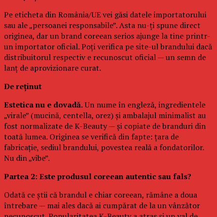
Pe eticheta din România/UE vei găsi datele importatorului
sau ale „persoanei responsabile”. Asta nu-ți spune direct
originea, dar un brand coreean serios ajunge la tine printr-
un importator oficial. Poți verifica pe site-ul brandului dacă
distribuitorul respectiv e recunoscut oficial — un semn de
lanț de aprovizionare curat.
De reținut
Estetica nu e dovadă.
Un nume în engleză, ingredientele
„virale” (mucină, centella, orez) și ambalajul minimalist au
fost normalizate de K-Beauty — și copiate de branduri din
toată lumea. Originea se verifică din fapte: țara de
fabricație, sediul brandului, povestea reală a fondatorilor.
Nu din „vibe”.
Partea 2: Este produsul coreean autentic sau fals?
Odată ce știi că brandul e chiar coreean, rămâne a doua
întrebare — mai ales dacă ai cumpărat de la un vânzător
necunoscut. Popularitatea K-Beauty a atras și un val de