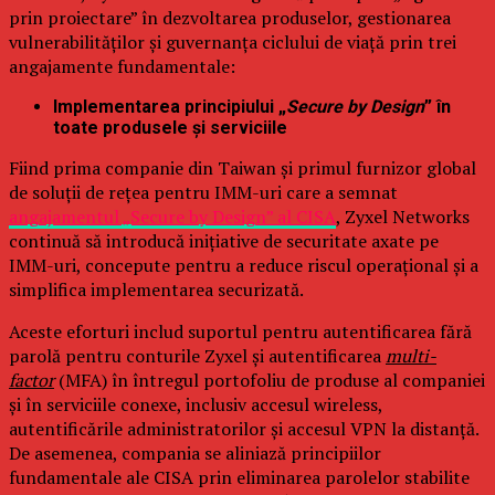
prin proiectare” în dezvoltarea produselor, gestionarea
vulnerabilităților și guvernanța ciclului de viață prin trei
angajamente fundamentale:
Implementarea principiului „
Secure by Design
” în
toate produsele și serviciile
Fiind prima companie din Taiwan și primul furnizor global
de soluții de rețea pentru IMM-uri care a semnat
angajamentul „Secure by Design” al CISA
, Zyxel Networks
continuă să introducă inițiative de securitate axate pe
IMM-uri, concepute pentru a reduce riscul operațional și a
simplifica implementarea securizată.
Aceste eforturi includ suportul pentru autentificarea fără
parolă pentru conturile Zyxel și autentificarea
multi-
factor
(MFA) în întregul portofoliu de produse al companiei
și în serviciile conexe, inclusiv accesul wireless,
autentificările administratorilor și accesul VPN la distanță.
De asemenea, compania se aliniază principiilor
fundamentale ale CISA prin eliminarea parolelor stabilite