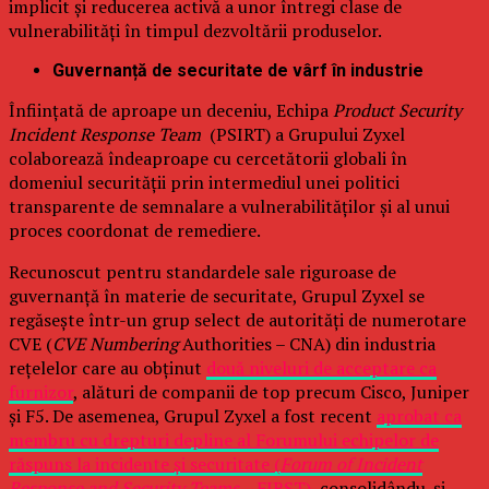
implicit și reducerea activă a unor întregi clase de
vulnerabilități în timpul dezvoltării produselor.
Guvernanță de securitate de vârf în industrie
Înființată de aproape un deceniu, Echipa
Product Security
Incident Response Team
(PSIRT) a Grupului Zyxel
colaborează îndeaproape cu cercetătorii globali în
domeniul securității prin intermediul unei politici
transparente de semnalare a vulnerabilităților și al unui
proces coordonat de remediere.
Recunoscut pentru standardele sale riguroase de
guvernanță în materie de securitate, Grupul Zyxel se
regăsește într-un grup select de autorități de numerotare
CVE (
CVE Numbering
Authorities – CNA) din industria
rețelelor care au obținut
două niveluri de acceptare ca
furnizor
, alături de companii de top precum Cisco, Juniper
și F5. De asemenea, Grupul Zyxel a fost recent
aprobat ca
membru cu drepturi depline al Forumului echipelor de
răspuns la incidente și securitate (
Forum of Incident
Response and Security Teams –
FIRST)
, consolidându-și