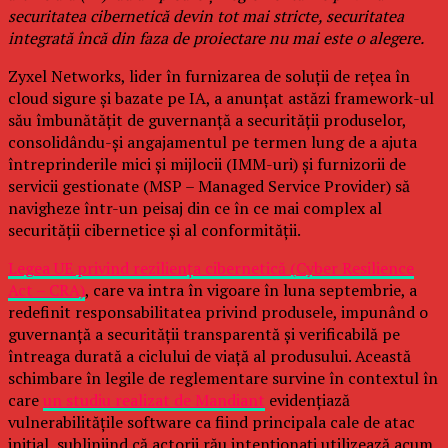
securitatea cibernetică devin tot mai stricte, securitatea
integrată încă din faza de proiectare nu mai este o alegere.
Zyxel Networks, lider în furnizarea de soluții de rețea în
cloud sigure și bazate pe IA, a anunțat astăzi framework-ul
său îmbunătățit de guvernanță a securității produselor,
consolidându-și angajamentul pe termen lung de a ajuta
întreprinderile mici și mijlocii (IMM-uri) și furnizorii de
servicii gestionate (MSP – Managed Service Provider) să
navigheze într-un peisaj din ce în ce mai complex al
securității cibernetice și al conformității.
Legea UE privind reziliența cibernetică (Cyber Resilience
Act – CRA)
, care va intra în vigoare în luna septembrie, a
redefinit responsabilitatea privind produsele, impunând o
guvernanță a securității transparentă și verificabilă pe
întreaga durată a ciclului de viață al produsului. Această
schimbare în legile de reglementare survine în contextul în
care
un studiu realizat de Mandiant
evidențiază
vulnerabilitățile software ca fiind principala cale de atac
inițial, subliniind că actorii rău intenționați utilizează acum