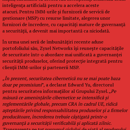
inteligența artificială pentru a accelera aceste
atacuri. Pentru IMM-urile și furnizorii de servicii de
gestionare (MSP) cu resurse limitate, alegerea unor
furnizori de încredere, cu capacități mature de guvernanță
a securității, a devenit mai importantă ca niciodată.
În urma unei serii de îmbunătățiri recente aduse
portofoliului său, Zyxel Networks își reunește capacitățile
de securitate într-o abordare mai unificată a guvernanței
securității produselor, oferind protecție integrată pentru
clienții IMM-urilor și partenerii MSP.
„În prezent, securitatea cibernetică nu se mai poate baza
doar pe promisiuni
”, a declarat Edward Yu, directorul
pentru securitatea informațiilor al Grupului Zyxel. „
Pe
măsură ce amenințările cibernetice se intensifică și
reglementările globale, precum CRA în cadrul UE, ridică
așteptările privind responsabilitatea produselor și a firmelor
producătoare, încrederea trebuie câștigată printr-o
guvernanță a securității verificabilă și aplicată zilnic.
Transparența pe tot parcursul ciclului de viață al produsului