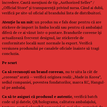
încredere. Caută mențiuni de tip „Authorized Seller” /
„Official Store” și transparență privind sursa. Când ai dubii,
verifică pe site-ul oficial al brandului lista de distribuitori.
Atenție la un mit:
un produs nu e fals doar pentru că are
stickere de import în limba locală sau pentru că ambalajul
diferă de ce ai văzut într-o postare. Brandurile coreene își
actualizează frecvent designul, iar stickerele de
conformitate locală sunt normale la export. Verifică
versiunea produsului pe canalele oficiale înainte să tragi
concluzia.
Pe scurt
Ca să recunoști un brand coreean
, nu te uita la cât de
„coreean” arată — verifică originea reală: „Made in Korea”,
sediul companiei, povestea fondatorilor, marca KC, Hangul-
ul pe ambalaj.
Ca să te asiguri că produsul e autentic
, verifică batch
code-ul și datele, QR/holograma, calitatea ambalajului,
textura, prețul plauzibil comercial și, mai ales, cumpără de