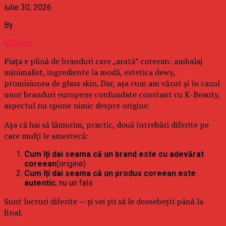
iulie 30, 2026
By
b2bseo
Piața e plină de branduri care „arată” coreean: ambalaj
minimalist, ingrediente la modă, estetica dewy,
promisiunea de glass skin. Dar, așa cum am văzut și în cazul
unor branduri europene confundate constant cu K-Beauty,
aspectul nu spune nimic despre origine.
Așa că hai să lămurim, practic, două întrebări diferite pe
care mulți le amestecă:
Cum îți dai seama că un brand este cu adevărat
coreean
(origine)
Cum îți dai seama că un produs coreean este
autentic
, nu un fals
Sunt lucruri diferite — și vei ști să le deosebești până la
final.