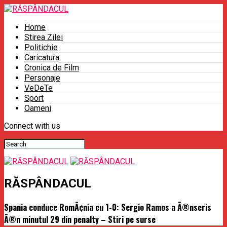
Home
Stirea Zilei
Politichie
Caricatura
Cronica de Film
Personaje
VeDeTe
Sport
Oameni
Connect with us
RĂSPÂNDACUL
Spania conduce RomÃ¢nia cu 1-0: Sergio Ramos a Ã®nscris
Ã®n minutul 29 din penalty – Stiri pe surse