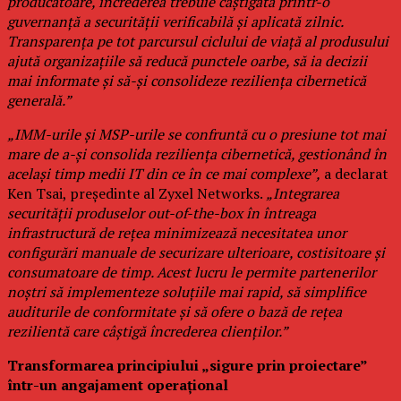
producătoare, încrederea trebuie câștigată printr-o
guvernanță a securității verificabilă și aplicată zilnic.
Transparența pe tot parcursul ciclului de viață al produsului
ajută organizațiile să reducă punctele oarbe, să ia decizii
mai informate și să-și consolideze reziliența cibernetică
generală.”
„IMM-urile și MSP-urile se confruntă cu o presiune tot mai
mare de a-și consolida reziliența cibernetică, gestionând în
același timp medii IT din ce în ce mai complexe”,
a declarat
Ken Tsai, președinte al Zyxel Networks.
„Integrarea
securității produselor out-of-the-box în întreaga
infrastructură de rețea minimizează necesitatea unor
configurări manuale de securizare ulterioare, costisitoare și
consumatoare de timp. Acest lucru le permite partenerilor
noștri să implementeze soluțiile mai rapid, să simplifice
auditurile de conformitate și să ofere o bază de rețea
rezilientă care câștigă încrederea clienților.”
Transformarea principiului „sigure prin proiectare”
într-un angajament operațional