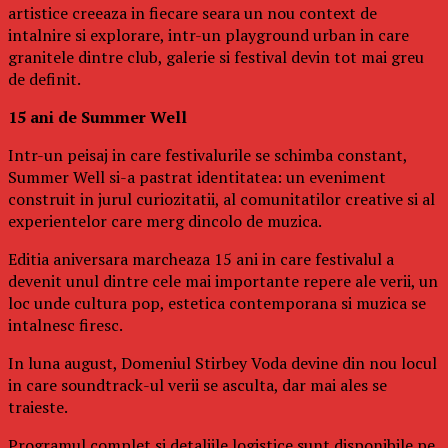
artistice creeaza in fiecare seara un nou context de
intalnire si explorare, intr-un playground urban in care
granitele dintre club, galerie si festival devin tot mai greu
de definit.
15 ani de Summer Well
Intr-un peisaj in care festivalurile se schimba constant,
Summer Well si-a pastrat identitatea: un eveniment
construit in jurul curiozitatii, al comunitatilor creative si al
experientelor care merg dincolo de muzica.
Editia aniversara marcheaza 15 ani in care festivalul a
devenit unul dintre cele mai importante repere ale verii, un
loc unde cultura pop, estetica contemporana si muzica se
intalnesc firesc.
In luna august, Domeniul Stirbey Voda devine din nou locul
in care soundtrack-ul verii se asculta, dar mai ales se
traieste.
Programul complet si detaliile logistice sunt disponibile pe