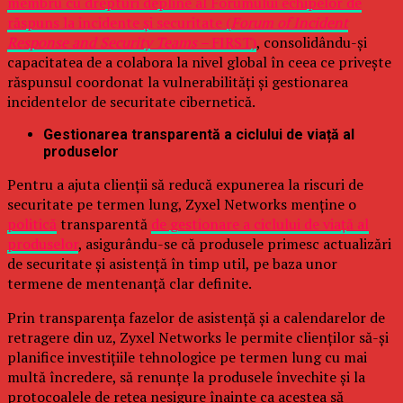
membru cu drepturi depline al Forumului echipelor de
răspuns la incidente și securitate (
Forum of Incident
Response and Security Teams –
FIRST)
, consolidându-și
capacitatea de a colabora la nivel global în ceea ce privește
răspunsul coordonat la vulnerabilități și gestionarea
incidentelor de securitate cibernetică.
Gestionarea transparentă a ciclului de viață al
produselor
Pentru a ajuta clienții să reducă expunerea la riscuri de
securitate pe termen lung, Zyxel Networks menține o
politică
transparentă
de gestionare a ciclului de viață al
produselor
, asigurându-se că produsele primesc actualizări
de securitate și asistență în timp util, pe baza unor
termene de mentenanță clar definite.
Prin transparența fazelor de asistență și a calendarelor de
retragere din uz, Zyxel Networks le permite clienților să-și
planifice investițiile tehnologice pe termen lung cu mai
multă încredere, să renunțe la produsele învechite și la
protocoalele de rețea nesigure înainte ca acestea să