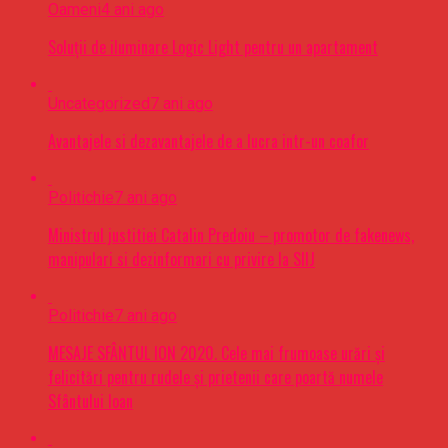
Oameni
4 ani ago
Soluții de iluminare Logic Light pentru un apartament
Uncategorized
7 ani ago
Avantajele si dezavantajele de a lucra intr-un coafor
Politichie
7 ani ago
Ministrul justitiei Catalin Predoiu – promotor de fakenews,
manipulari si dezinformari cu privire la SIIJ
Politichie
7 ani ago
MESAJE SFÂNTUL ION 2020. Cele mai frumoase urări şi
felicitări pentru rudele şi prietenii care poartă numele
Sfântului Ioan