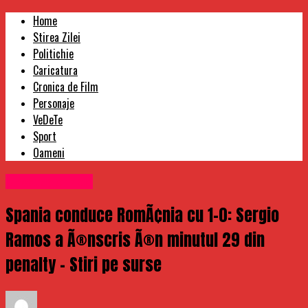
Home
Stirea Zilei
Politichie
Caricatura
Cronica de Film
Personaje
VeDeTe
Sport
Oameni
Uncategorized
Spania conduce RomÃ¢nia cu 1-0: Sergio
Ramos a Ã®nscris Ã®n minutul 29 din
penalty – Stiri pe surse