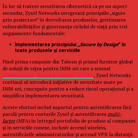
În loc să trateze securitatea cibernetică ca pe un aspect
secundar, Zyxel Networks integrează principiile „sigure
prin proiectare” în dezvoltarea produselor, gestionarea
vulnerabilităților și guvernanța ciclului de viață prin trei
angajamente fundamentale:
Implementarea principiului „
Secure by Design
” în
toate produsele și serviciile
Fiind prima companie din Taiwan și primul furnizor global
de soluții de rețea pentru IMM-uri care a semnat
angajamentul „Secure by Design” al CISA
, Zyxel Networks
continuă să introducă inițiative de securitate axate pe
IMM-uri, concepute pentru a reduce riscul operațional și a
simplifica implementarea securizată.
Aceste eforturi includ suportul pentru autentificarea fără
parolă pentru conturile Zyxel și autentificarea
multi-
factor
(MFA) în întregul portofoliu de produse al companiei
și în serviciile conexe, inclusiv accesul wireless,
autentificările administratorilor și accesul VPN la distanță.