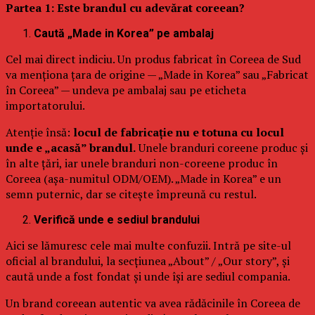
Partea 1: Este brandul cu adevărat coreean?
Caută „Made in Korea” pe ambalaj
Cel mai direct indiciu. Un produs fabricat în Coreea de Sud
va menționa țara de origine — „Made in Korea” sau „Fabricat
în Coreea” — undeva pe ambalaj sau pe eticheta
importatorului.
Atenție însă:
locul de fabricație nu e totuna cu locul
unde e „acasă” brandul.
Unele branduri coreene produc și
în alte țări, iar unele branduri non-coreene produc în
Coreea (așa-numitul ODM/OEM). „Made in Korea” e un
semn puternic, dar se citește împreună cu restul.
Verifică unde e sediul brandului
Aici se lămuresc cele mai multe confuzii. Intră pe site-ul
oficial al brandului, la secțiunea „About” / „Our story”, și
caută unde a fost fondat și unde își are sediul compania.
Un brand coreean autentic va avea rădăcinile în Coreea de