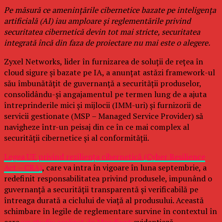
Pe măsură ce amenințările cibernetice bazate pe inteligența
artificială (AI) iau amploare și reglementările privind
securitatea cibernetică devin tot mai stricte, securitatea
integrată încă din faza de proiectare nu mai este o alegere.
Zyxel Networks, lider în furnizarea de soluții de rețea în
cloud sigure și bazate pe IA, a anunțat astăzi framework-ul
său îmbunătățit de guvernanță a securității produselor,
consolidându-și angajamentul pe termen lung de a ajuta
întreprinderile mici și mijlocii (IMM-uri) și furnizorii de
servicii gestionate (MSP – Managed Service Provider) să
navigheze într-un peisaj din ce în ce mai complex al
securității cibernetice și al conformității.
Legea UE privind reziliența cibernetică (Cyber Resilience
Act – CRA)
, care va intra în vigoare în luna septembrie, a
redefinit responsabilitatea privind produsele, impunând o
guvernanță a securității transparentă și verificabilă pe
întreaga durată a ciclului de viață al produsului. Această
schimbare în legile de reglementare survine în contextul în