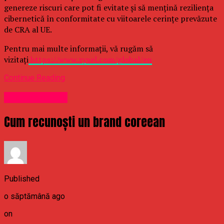
genereze riscuri care pot fi evitate și să mențină reziliența
cibernetică în conformitate cu viitoarele cerințe prevăzute
de CRA al UE.
Pentru mai multe informații, vă rugăm să
vizitați
https://www.zyxel.com/global/en
Continue Reading
Uncategorized
Cum recunoști un brand coreean
Published
o săptămână ago
on