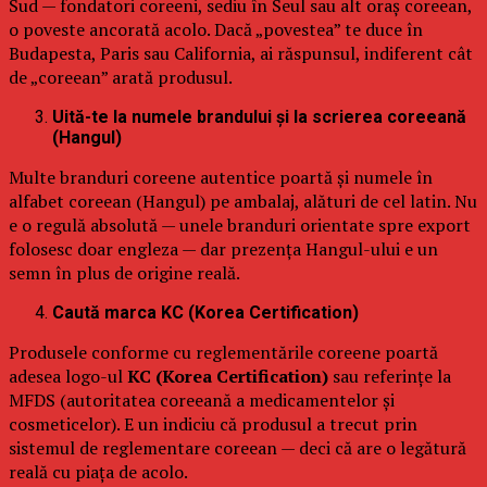
Sud — fondatori coreeni, sediu în Seul sau alt oraș coreean,
o poveste ancorată acolo. Dacă „povestea” te duce în
Budapesta, Paris sau California, ai răspunsul, indiferent cât
de „coreean” arată produsul.
Uită-te la numele brandului și la scrierea coreeană
(Hangul)
Multe branduri coreene autentice poartă și numele în
alfabet coreean (Hangul) pe ambalaj, alături de cel latin. Nu
e o regulă absolută — unele branduri orientate spre export
folosesc doar engleza — dar prezența Hangul-ului e un
semn în plus de origine reală.
Caută marca KC (Korea Certification)
Produsele conforme cu reglementările coreene poartă
adesea logo-ul
KC (Korea Certification)
sau referințe la
MFDS (autoritatea coreeană a medicamentelor și
cosmeticelor). E un indiciu că produsul a trecut prin
sistemul de reglementare coreean — deci că are o legătură
reală cu piața de acolo.