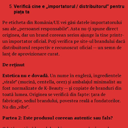
Verifică cine e „importatorul / distribuitorul” pentru
piața ta
Pe eticheta din România/UE vei găsi datele importatorului
sau ale „persoanei responsabile”. Asta nu-ți spune direct
originea, dar un brand coreean serios ajunge la tine printr-
un importator oficial. Poți verifica pe site-ul brandului dacă
distribuitorul respectiv e recunoscut oficial — un semn de
lanț de aprovizionare curat.
De reținut
Estetica nu e dovadă.
Un nume în engleză, ingredientele
„virale” (mucină, centella, orez) și ambalajul minimalist au
fost normalizate de K-Beauty — și copiate de branduri din
toată lumea. Originea se verifică din fapte: țara de
fabricație, sediul brandului, povestea reală a fondatorilor.
Nu din „vibe”.
Partea 2: Este produsul coreean autentic sau fals?