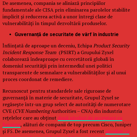
De asemenea, compania se aliniază principiilor
fundamentale ale CISA prin eliminarea parolelor stabilite
implicit și reducerea activă a unor întregi clase de
vulnerabilități în timpul dezvoltării produselor.
Guvernanță de securitate de vârf în industrie
Înființată de aproape un deceniu, Echipa
Product Security
Incident Response Team
(PSIRT) a Grupului Zyxel
colaborează îndeaproape cu cercetătorii globali în
domeniul securității prin intermediul unei politici
transparente de semnalare a vulnerabilităților și al unui
proces coordonat de remediere.
Recunoscut pentru standardele sale riguroase de
guvernanță în materie de securitate, Grupul Zyxel se
regăsește într-un grup select de autorități de numerotare
CVE (
CVE Numbering
Authorities – CNA) din industria
rețelelor care au obținut
două niveluri de acceptare ca
furnizor
, alături de companii de top precum Cisco, Juniper
și F5. De asemenea, Grupul Zyxel a fost recent
aprobat ca