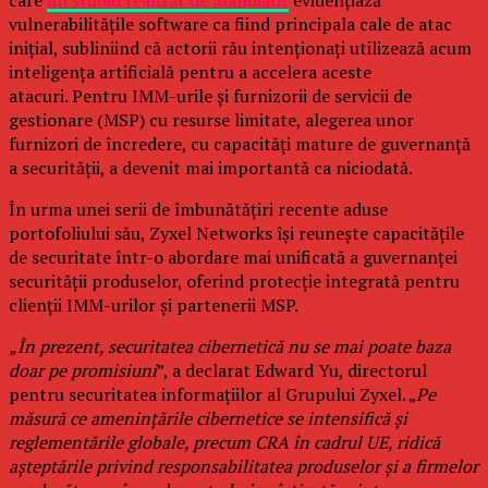
care
un studiu realizat de Mandiant
evidențiază
vulnerabilitățile software ca fiind principala cale de atac
inițial, subliniind că actorii rău intenționați utilizează acum
inteligența artificială pentru a accelera aceste
atacuri. Pentru IMM-urile și furnizorii de servicii de
gestionare (MSP) cu resurse limitate, alegerea unor
furnizori de încredere, cu capacități mature de guvernanță
a securității, a devenit mai importantă ca niciodată.
În urma unei serii de îmbunătățiri recente aduse
portofoliului său, Zyxel Networks își reunește capacitățile
de securitate într-o abordare mai unificată a guvernanței
securității produselor, oferind protecție integrată pentru
clienții IMM-urilor și partenerii MSP.
„În prezent, securitatea cibernetică nu se mai poate baza
doar pe promisiuni
”, a declarat Edward Yu, directorul
pentru securitatea informațiilor al Grupului Zyxel. „
Pe
măsură ce amenințările cibernetice se intensifică și
reglementările globale, precum CRA în cadrul UE, ridică
așteptările privind responsabilitatea produselor și a firmelor