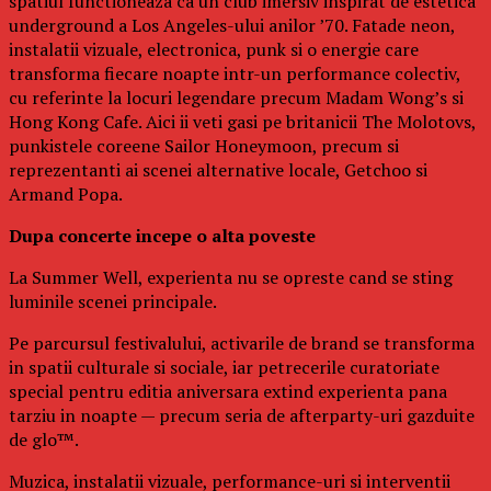
spatiul functioneaza ca un club imersiv inspirat de estetica
underground a Los Angeles-ului anilor ’70. Fatade neon,
instalatii vizuale, electronica, punk si o energie care
transforma fiecare noapte intr-un performance colectiv,
cu referinte la locuri legendare precum Madam Wong’s si
Hong Kong Cafe. Aici ii veti gasi pe britanicii The Molotovs,
punkistele coreene Sailor Honeymoon, precum si
reprezentanti ai scenei alternative locale, Getchoo si
Armand Popa.
Dupa concerte incepe o alta poveste
La Summer Well, experienta nu se opreste cand se sting
luminile scenei principale.
Pe parcursul festivalului, activarile de brand se transforma
in spatii culturale si sociale, iar petrecerile curatoriate
special pentru editia aniversara extind experienta pana
tarziu in noapte — precum seria de afterparty-uri gazduite
de glo™.
Muzica, instalatii vizuale, performance-uri si interventii