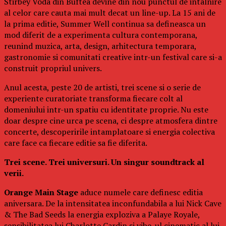
Stirbey Voda din Buftea devine din nou punctul de intalnire
al celor care cauta mai mult decat un line-up. La 15 ani de
la prima editie, Summer Well continua sa defineasca un
mod diferit de a experimenta cultura contemporana,
reunind muzica, arta, design, arhitectura temporara,
gastronomie si comunitati creative intr-un festival care si-a
construit propriul univers.
Anul acesta, peste 20 de artisti, trei scene si o serie de
experiente curatoriate transforma fiecare colt al
domeniului intr-un spatiu cu identitate proprie. Nu este
doar despre cine urca pe scena, ci despre atmosfera dintre
concerte, descoperirile intamplatoare si energia colectiva
care face ca fiecare editie sa fie diferita.
Trei scene. Trei universuri. Un singur soundtrack al
verii.
Orange Main Stage
aduce numele care definesc editia
aniversara. De la intensitatea inconfundabila a lui Nick Cave
& The Bad Seeds la energia exploziva a Palaye Royale,
sensibilitatea lui Charlotte Cardin si vibe-ul cinematic al lui