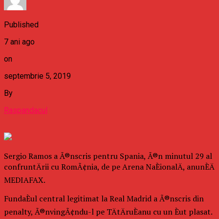
Published
7 ani ago
on
septembrie 5, 2019
By
Raspandacul
Sergio Ramos a Ã®nscris pentru Spania, Ã®n minutul 29 al
confruntÄrii cu RomÃ¢nia, de pe Arena NaÈionalÄ, anunÈÄ
MEDIAFAX.
FundaÈul central legitimat la Real Madrid a Ã®nscris din
penalty, Ã®nvingÃ¢ndu-l pe TÄtÄruÈanu cu un Èut plasat.