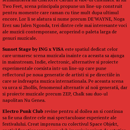
Two Feet, scena principala propune un line-up construit
pentru momente care raman cu tine mult dupa ultimul
encore. Lor li se alatura si nume precum DE’WAYNE, Noga
Erez sau Jalen Ngonda, trei dintre cele mai interesante voci
ale muzicii contemporane, acoperind o paleta larga de
genuri muzicale.
Sunset Stage by ING x VISA
este spatiul dedicat celor
care urmaresc scena muzicala inainte ca aceasta sa ajunga
in mainstream. Indie, electronic, alternative si proiecte
experimentale coexista intr-un line-up care pune
reflectorul pe noua generatie de artisti si pe directiile in
care se indreapta muzica internationala. Pe aceasta scena
va urca si 2hollis, fenomenul alternativ al noii generatii, dar
si proiecte muzicale precum ZEP, Chalk sau duo-ul
napolitan Nu Genea.
Electro Punk Club
revine pentru al doilea an si continua
sa fie una dintre cele mai spectaculoase experiente ale
festivalului. Creat impreuna cu colectivul Space Objekt,