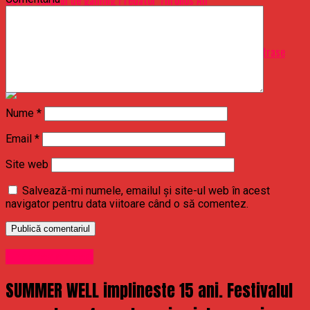
Don't Miss
REZULTATE LOTO, duminică, 5 septembrie 2019: Numerele extrase
Loto 6/49 şi Joker
Nume
*
Email
*
Site web
Salvează-mi numele, emailul și site-ul web în acest
navigator pentru data viitoare când o să comentez.
Uncategorized
SUMMER WELL implineste 15 ani. Festivalul