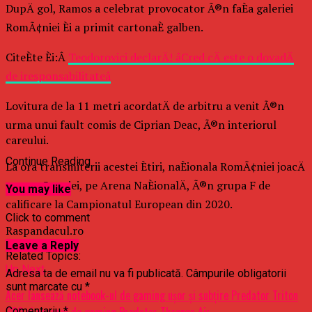
DupÄ gol, Ramos a celebrat provocator Ã®n faÈa galeriei
RomÃ¢niei Èi a primit cartonaÈ galben.
CiteÈte Èi:Â
Teodorovici declarÄ! âCred cÄ este o dovadÄ
de iresponsabilitateâ
Lovitura de la 11 metri acordatÄ de arbitru a venit Ã®n
urma unui fault comis de Ciprian Deac, Ã®n interiorul
careului.
Continue Reading
La ora transmiterii acestei Ètiri, naÈionala RomÃ¢niei joacÄ
contra Spaniei, pe Arena NaÈionalÄ, Ã®n grupa F de
You may like
calificare la Campionatul European din 2020.
Click to comment
Raspandacul.ro
Leave a Reply
Related Topics:
Up Next
Adresa ta de email nu va fi publicată.
Câmpurile obligatorii
sunt marcate cu
*
Acer lansează notebook-ul de gaming ușor și subțire Predator Triton
300 și scaunul de gaming Predator Thronos Air
Comentariu
*