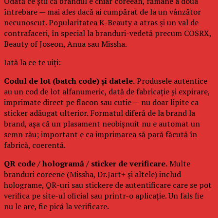
Odată ce știi că brandul e chiar coreean, rămâne a doua
întrebare — mai ales dacă ai cumpărat de la un vânzător
necunoscut. Popularitatea K-Beauty a atras și un val de
contrafaceri, în special la branduri-vedetă precum COSRX,
Beauty of Joseon, Anua sau Missha.
Iată la ce te uiți:
Codul de lot (batch code) și datele.
Produsele autentice
au un cod de lot alfanumeric, dată de fabricație și expirare,
imprimate direct pe flacon sau cutie — nu doar lipite ca
sticker adăugat ulterior. Formatul diferă de la brand la
brand, așa că un plasament neobișnuit nu e automat un
semn rău; important e ca imprimarea să pară făcută în
fabrică, coerentă.
QR code / hologramă / sticker de verificare.
Multe
branduri coreene (Missha, Dr.Jart+ și altele) includ
holograme, QR-uri sau stickere de autentificare care se pot
verifica pe site-ul oficial sau printr-o aplicație. Un fals fie
nu le are, fie pică la verificare.