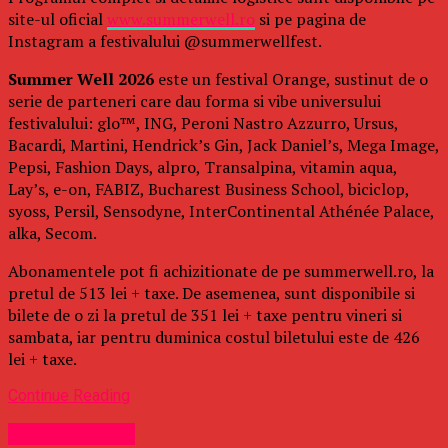
site-ul oficial
www.summerwell.ro
si pe pagina de
Instagram a festivalului @summerwellfest.
Summer Well 2026
este un festival Orange, sustinut de o
serie de parteneri care dau forma si vibe universului
festivalului: glo™, ING, Peroni Nastro Azzurro, Ursus,
Bacardi, Martini, Hendrick’s Gin, Jack Daniel’s, Mega Image,
Pepsi, Fashion Days, alpro, Transalpina, vitamin aqua,
Lay’s, e-on, FABIZ, Bucharest Business School, biciclop,
syoss, Persil, Sensodyne, InterContinental Athénée Palace,
alka, Secom.
Abonamentele pot fi achizitionate de pe summerwell.ro, la
pretul de 513 lei + taxe. De asemenea, sunt disponibile si
bilete de o zi la pretul de 351 lei + taxe pentru vineri si
sambata, iar pentru duminica costul biletului este de 426
lei + taxe.
Continue Reading
Uncategorized