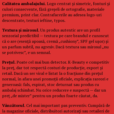
Calitatea ambalajului.
Logo centrat și simetric, fonturi și
culori consecvente, fără greșeli de ortografie, materiale
premium, print clar. Contrafacerile au adesea logo-uri
descentrate, texturi ieftine, typos.
Textura și mirosul.
Un produs autentic are un profil
senzorial predictibil — textura pe care brandul e cunoscut
că o are (esență apoasă, cremă „cushiony”, SPF gel ușor) și
un parfum subtil, nu agresiv. Dacă textura sau mirosul „nu
se potrivesc”, e un semnal.
Prețul.
Poate cel mai bun detector. K-Beauty e competitiv
la preț, dar tot respectă costuri de producție, export și
retail. Dacă un ser viral e listat la o fracțiune din prețul
normal, în afara unei promoții oficiale, explicația rareori e
generoasă: fals, expirat, stoc deturnat sau produs cu
ambalaj schimbat. Nu orice reducere e suspectă — dar un
preț „de mister” pentru un produs foarte căutat, da.
Vânzătorul.
Cel mai important pas preventiv. Cumpără de
la magazine oficiale, distribuitori autorizați sau retaileri de