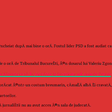
®ncheiat dupÄ mai bine o orÄ. Fostul lider PSD a fost audiat c
de o orÄ de Tribunalul BucureÈti, Ã®n dosarul lui Valeriu Zg
Äsescu ca sÄ fie turnÄtor la Securitate sub numele Petrov
®mbrÄcat Ã®ntr-un costum breumarin, cÄmaÈÄ albÄ Èi cravatÄ
rtorilor.
Ä jurnaliÈtii nu au avut acces Ã®n sala de judecatÄ.