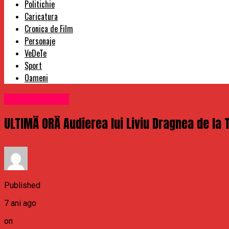
Politichie
Caricatura
Cronica de Film
Personaje
VeDeTe
Sport
Oameni
Uncategorized
ULTIMÄ ORÄ Audierea lui Liviu Dragnea de la 
Published
7 ani ago
on