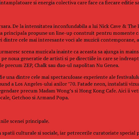
tamplatoare si energia colectiva care face ca fiecare editie sa 
sara. De la intensitatea inconfundabila a lui Nick Cave & The B
cena principala propune un line-up construit pentru momente ca
dintre cele mai interesante voci ale muzicii contemporane, ac
 urmaresc scena muzicala inainte ca aceasta sa ajunga in mainst
e noua generatie de artisti si pe directiile in care se indreapt
cale precum ZEP, Chalk sau duo-ul napolitan Nu Genea.
fie una dintre cele mai spectaculoase experiente ale festivalul
und a Los Angeles-ului anilor ’70. Fatade neon, instalatii vizu
legendare precum Madam Wong’s si Hong Kong Cafe. Aici ii veti 
ocale, Getchoo si Armand Popa.
ile scenei principale.
 spatii culturale si sociale, iar petrecerile curatoriate specia