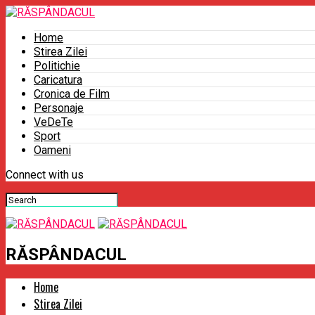
Home
Stirea Zilei
Politichie
Caricatura
Cronica de Film
Personaje
VeDeTe
Sport
Oameni
Connect with us
RĂSPÂNDACUL
Home
Stirea Zilei