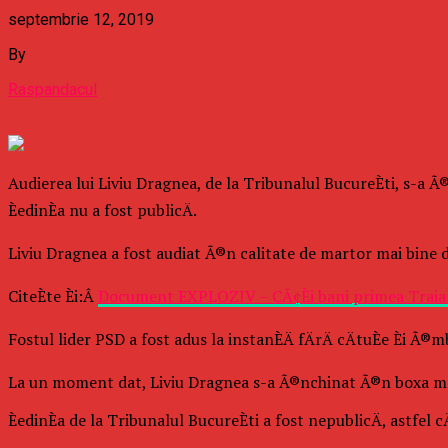
septembrie 12, 2019
By
Raspandacul
Audierea lui Liviu Dragnea, de la Tribunalul BucureÈti, s-a Ã
ÈedinÈa nu a fost publicÄ.
Liviu Dragnea a fost audiat Ã®n calitate de martor mai bine 
CiteÈte Èi:Â
Document EXPLOZIV – CÃ¢Èi bani primea Traian B
Fostul lider PSD a fost adus la instanÈÄ fÄrÄ cÄtuÈe Èi Ã
La un moment dat, Liviu Dragnea s-a Ã®nchinat Ã®n boxa ma
ÈedinÈa de la Tribunalul BucureÈti a fost nepublicÄ, astfel c