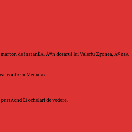
a martor, de instanÈÄ, Ã®n dosarul lui Valeriu Zgonea, Ã®nsÄ
onea, conform Mediafax.
, purtÃ¢nd Èi ochelari de vedere.