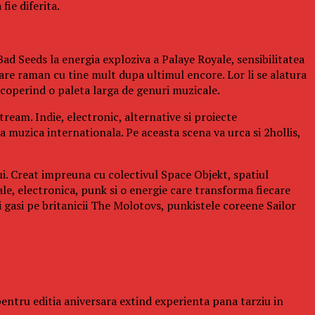
fie diferita.
ad Seeds la energia exploziva a Palaye Royale, sensibilitatea
re raman cu tine mult dupa ultimul encore. Lor li se alatura
operind o paleta larga de genuri muzicale.
ream. Indie, electronic, alternative si proiecte
a muzica internationala. Pe aceasta scena va urca si 2hollis,
ui. Creat impreuna cu colectivul Space Objekt, spatiul
ale, electronica, punk si o energie care transforma fiecare
gasi pe britanicii The Molotovs, punkistele coreene Sailor
l pentru editia aniversara extind experienta pana tarziu in