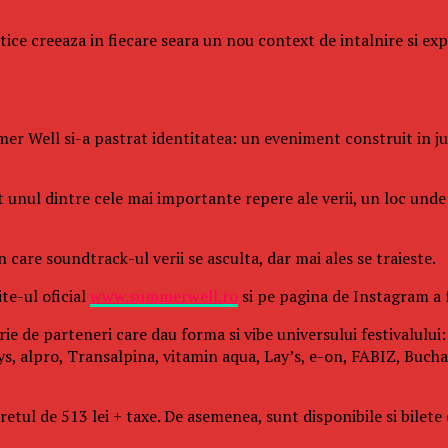
istice creeaza in fiecare seara un nou context de intalnire si e
er Well si-a pastrat identitatea: un eveniment construit in juru
it unul dintre cele mai importante repere ale verii, un loc un
care soundtrack-ul verii se asculta, dar mai ales se traieste.
te-ul oficial
www.summerwell.ro
si pe pagina de Instagram a
rie de parteneri care dau forma si vibe universului festivalulu
s, alpro, Transalpina, vitamin aqua, Lay’s, e-on, FABIZ, Buchar
ul de 513 lei + taxe. De asemenea, sunt disponibile si bilete de