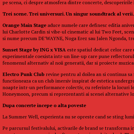
pe scena, ci despre atmosfera dintre concerte, descoperirile in
Trei scene. Trei universuri. Un singur soundtrack al verii.
Orange Main Stage
aduce numele care definesc editia aniver
lui Charlotte Cardin si vibe-ul cinematic al lui Two Feet, s
si nume precum DE’WAYNE, Noga Erez sau Jalen Ngonda, trei 
Sunset Stage by ING x VISA
este spatiul dedicat celor care
experimentale coexista intr-un line-up care pune reflectorul p
fenomenul alternativ al noii generatii, dar si proiecte muzi
Electro Punk Club
revine pentru al doilea an si continua sa 
functioneaza ca un club imersiv inspirat de estetica undergro
noapte intr-un performance colectiv, cu referinte la locuri 
Honeymoon, precum si reprezentanti ai scenei alternative l
Dupa concerte incepe o alta poveste
La Summer Well, experienta nu se opreste cand se sting lumin
Pe parcursul festivalului, activarile de brand se transforma in