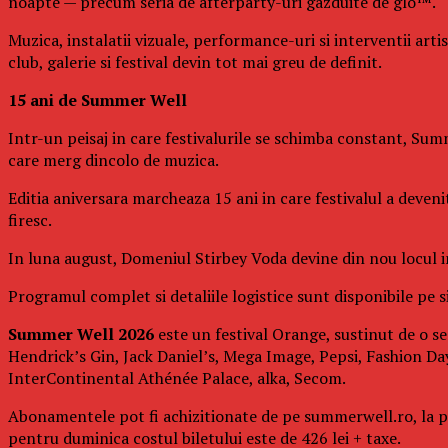
noapte — precum seria de afterparty-uri gazduite de glo™.
Muzica, instalatii vizuale, performance-uri si interventii art
club, galerie si festival devin tot mai greu de definit.
15 ani de Summer Well
Intr-un peisaj in care festivalurile se schimba constant, Summ
care merg dincolo de muzica.
Editia aniversara marcheaza 15 ani in care festivalul a deven
firesc.
In luna august, Domeniul Stirbey Voda devine din nou locul in 
Programul complet si detaliile logistice sunt disponibile pe si
Summer Well 2026
este un festival Orange, sustinut de o se
Hendrick’s Gin, Jack Daniel’s, Mega Image, Pepsi, Fashion Day
InterContinental Athénée Palace, alka, Secom.
Abonamentele pot fi achizitionate de pe summerwell.ro, la pret
pentru duminica costul biletului este de 426 lei + taxe.