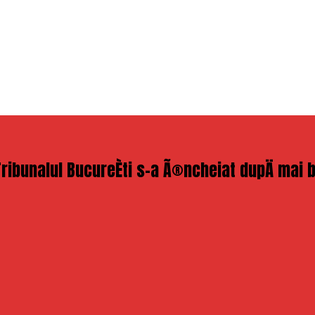
Tribunalul BucureÈti s-a Ã®ncheiat dupÄ mai bi