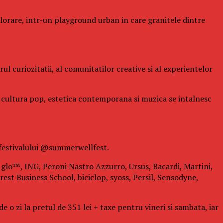
xplorare, intr-un playground urban in care granitele dintre
l curiozitatii, al comunitatilor creative si al experientelor
de cultura pop, estetica contemporana si muzica se intalnesc
 festivalului @summerwellfest.
i: glo™, ING, Peroni Nastro Azzurro, Ursus, Bacardi, Martini,
est Business School, biciclop, syoss, Persil, Sensodyne,
 o zi la pretul de 351 lei + taxe pentru vineri si sambata, iar