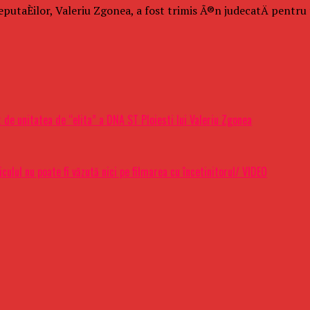
utaÈilor, Valeriu Zgonea, a fost trimis Ã®n judecatÄ pentru t
 de unitatea de “elita” a DNA ST Ploiesti lui Valeriu Zgonea
ulul nu poate fi văzută nici pe filmarea cu încetinitorul/ VIDEO