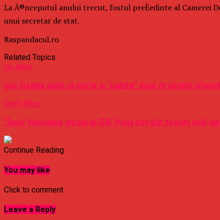
La Ã®nceputul anului trecut, fostul preÈedinte al Camerei Dep
unui secretar de stat.
Raspandacul.ro
Related Topics:
Up Next
Liviu Dragnea audiat ca martor in “ciudatul” dosar de coruptie intocmit
Don't Miss
”Sanie” hipersonică testată de SUA: Viteza este atât de mare încât vehic
Continue Reading
You may like
Click to comment
Leave a Reply