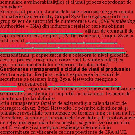
semnalare a vulnerabilităților și al unui proces coordonat de
remediere.
Recunoscut pentru standardele sale riguroase de guvernanță
în materie de securitate, Grupul Zyxel se regăsește într-un
grup select de autorități de numerotare CVE (
CVE Numbering
Authorities – CNA) din industria rețelelor care au obținut
două niveluri de acceptare ca furnizor
, alături de companii de
top precum Cisco, Juniper și F5. De asemenea, Grupul Zyxel a
fost recent
aprobat ca membru cu drepturi depline al
Forumului echipelor de răspuns la incidente și securitate
(
Forum of Incident Response and Security Teams –
FIRST)
,
consolidându-și capacitatea de a colabora la nivel global în
ceea ce privește răspunsul coordonat la vulnerabilități și
gestionarea incidentelor de securitate cibernetică.
Gestionarea transparentă a ciclului de viață al produselor
Pentru a ajuta clienții să reducă expunerea la riscuri de
securitate pe termen lung, Zyxel Networks menține o
politică
transparentă
de gestionare a ciclului de viață al
produselor
, asigurându-se că produsele primesc actualizări de
securitate și asistență în timp util, pe baza unor termene de
mentenanță clar definite.
Prin transparența fazelor de asistență și a calendarelor de
retragere din uz, Zyxel Networks le permite clienților să-și
planifice investițiile tehnologice pe termen lung cu mai multă
încredere, să renunțe la produsele învechite și la protocoalele
de rețea nesigure înainte ca acestea să genereze riscuri care
pot fi evitate și să mențină reziliența cibernetică în
conformitate cu viitoarele cerințe prevăzute de CRA al UE.