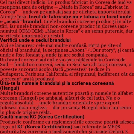
Cel mai direct indiciu. Un produs fabricat în Coreea de Sud va
menționa țara de origine — „Made in Korea” sau „Fabricat în
Coreea” — undeva pe ambalaj sau pe eticheta importatorului.
Atenție însă:
locul de fabricație nu e totuna cu locul unde
e „acasă” brandul.
Unele branduri coreene produc și în alte
țări, iar unele branduri non-coreene produc în Coreea (așa-
numitul ODM/OEM). „Made in Korea” e un semn puternic, dar
se citește împreună cu restul.
Verifică unde e sediul brandului
Aici se lămuresc cele mai multe confuzii. Intră pe site-ul
oficial al brandului, la secțiunea „About” / „Our story”, și caută
unde a fost fondat și unde își are sediul compania.
Un brand coreean autentic va avea rădăcinile în Coreea de
Sud — fondatori coreeni, sediu în Seul sau alt oraș coreean, o
poveste ancorată acolo. Dacă „povestea” te duce în
Budapesta, Paris sau California, ai răspunsul, indiferent cât de
„coreean” arată produsul.
Uită-te la numele brandului și la scrierea coreeană
(Hangul)
Multe branduri coreene autentice poartă și numele în alfabet
coreean (Hangul) pe ambalaj, alături de cel latin. Nu e o
regulă absolută — unele branduri orientate spre export
folosesc doar engleza — dar prezența Hangul-ului e un semn
în plus de origine reală.
Caută marca KC (Korea Certification)
Produsele conforme cu reglementările coreene poartă adesea
logo-ul
KC (Korea Certification)
sau referințe la MFDS
(autoritatea coreeană a medicamentelor și cosmeticelor). E