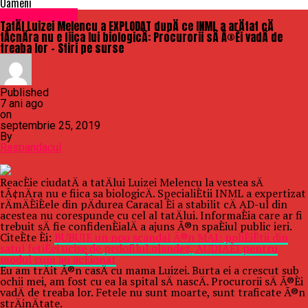
Oameni
Uncategorized
TatÄl Luizei Melencu a EXPLODAT dupÄ ce INML a arÄtat cÄ
tÃ¢nÄra nu e fiica lui biologicÄ: Procurorii sÄ Ã®Èi vadÄ de
treaba lor – Stiri pe surse
Published
7 ani ago
on
septembrie 25, 2019
By
Raspandacul
ReacÈie ciudatÄ a tatÄlui Luizei Melencu la vestea sÄ
tÃ¢nÄra nu e fiica sa biologicÄ. SpecialiÈtii INML a expertizat
rÄmÄÈiÈele din pÄdurea Caracal Èi a stabilit cÄ AD-ul din
acestea nu corespunde cu cel al tatÄlui. InformaÈia care ar fi
trebuit sÄ fie confidenÈialÄ a ajuns Ã®n spaÈiul public ieri.
CiteÈte Èi:
BUBUIE un nou scandal Ã®n MAI: poliÈiÈtii din
satul fetiÈei ucise de pedofilul olandez, AUDIAÈI pentru
modul cum au acÈionat
Eu am trÄit Ã®n casÄ cu mama Luizei. Burta ei a crescut sub
ochii mei, am fost cu ea la spital sÄ nascÄ. Procurorii sÄ Ã®Èi
vadÄ de treaba lor. Fetele nu sunt moarte, sunt traficate Ã®n
strÄinÄtate.