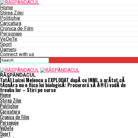
Home
Stirea Zilei
Politichie
Caricatura
Cronica de Film
Personaje
VeDeTe
Sport
Oameni
Connect with us
RĂSPÂNDACUL
TatÄl Luizei Melencu a EXPLODAT dupÄ ce INML a arÄtat cÄ
tÃ¢nÄra nu e fiica lui biologicÄ: Procurorii sÄ Ã®Èi vadÄ de
treaba lor – Stiri pe surse
Home
Stirea Zilei
Politichie
Caricatura
Cronica de Film
Personaje
VeDeTe
Sport