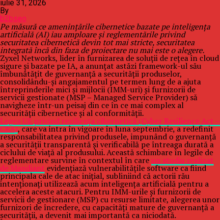
iulie 31, 2026
By
b2bseo
Pe măsură ce amenințările cibernetice bazate pe inteligența
artificială (AI) iau amploare și reglementările privind
securitatea cibernetică devin tot mai stricte, securitatea
integrată încă din faza de proiectare nu mai este o alegere.
Zyxel Networks, lider în furnizarea de soluții de rețea în cloud
sigure și bazate pe IA, a anunțat astăzi framework-ul său
îmbunătățit de guvernanță a securității produselor,
consolidându-și angajamentul pe termen lung de a ajuta
întreprinderile mici și mijlocii (IMM-uri) și furnizorii de
servicii gestionate (MSP – Managed Service Provider) să
navigheze într-un peisaj din ce în ce mai complex al
securității cibernetice și al conformității.
Legea UE privind reziliența cibernetică (Cyber Resilience Act –
CRA)
, care va intra în vigoare în luna septembrie, a redefinit
responsabilitatea privind produsele, impunând o guvernanță
a securității transparentă și verificabilă pe întreaga durată a
ciclului de viață al produsului. Această schimbare în legile de
reglementare survine în contextul în care
un studiu realizat
de Mandiant
evidențiază vulnerabilitățile software ca fiind
principala cale de atac inițial, subliniind că actorii rău
intenționați utilizează acum inteligența artificială pentru a
accelera aceste atacuri. Pentru IMM-urile și furnizorii de
servicii de gestionare (MSP) cu resurse limitate, alegerea unor
furnizori de încredere, cu capacități mature de guvernanță a
securității, a devenit mai importantă ca niciodată.