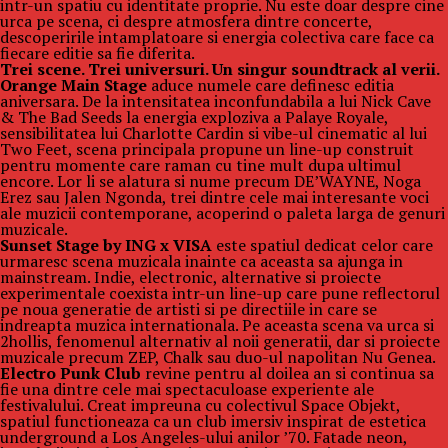
intr-un spatiu cu identitate proprie. Nu este doar despre cine
urca pe scena, ci despre atmosfera dintre concerte,
descoperirile intamplatoare si energia colectiva care face ca
fiecare editie sa fie diferita.
Trei scene. Trei universuri. Un singur soundtrack al verii.
Orange Main Stage
aduce numele care definesc editia
aniversara. De la intensitatea inconfundabila a lui Nick Cave
& The Bad Seeds la energia exploziva a Palaye Royale,
sensibilitatea lui Charlotte Cardin si vibe-ul cinematic al lui
Two Feet, scena principala propune un line-up construit
pentru momente care raman cu tine mult dupa ultimul
encore. Lor li se alatura si nume precum DE’WAYNE, Noga
Erez sau Jalen Ngonda, trei dintre cele mai interesante voci
ale muzicii contemporane, acoperind o paleta larga de genuri
muzicale.
Sunset Stage by ING x VISA
este spatiul dedicat celor care
urmaresc scena muzicala inainte ca aceasta sa ajunga in
mainstream. Indie, electronic, alternative si proiecte
experimentale coexista intr-un line-up care pune reflectorul
pe noua generatie de artisti si pe directiile in care se
indreapta muzica internationala. Pe aceasta scena va urca si
2hollis, fenomenul alternativ al noii generatii, dar si proiecte
muzicale precum ZEP, Chalk sau duo-ul napolitan Nu Genea.
Electro Punk Club
revine pentru al doilea an si continua sa
fie una dintre cele mai spectaculoase experiente ale
festivalului. Creat impreuna cu colectivul Space Objekt,
spatiul functioneaza ca un club imersiv inspirat de estetica
underground a Los Angeles-ului anilor ’70. Fatade neon,