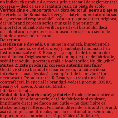
un indiciu că produsul a trecut prin sistemul de reglementare
coreean — deci că are o legătură reală cu piața de acolo.
Verifică cine e „importatorul / distribuitorul” pentru piața ta
Pe eticheta din România/UE vei găsi datele importatorului sau
ale „persoanei responsabile”. Asta nu-ți spune direct originea,
dar un brand coreean serios ajunge la tine printr-un
importator oficial. Poți verifica pe site-ul brandului dacă
distribuitorul respectiv e recunoscut oficial — un semn de
lanț de aprovizionare curat.
De reținut
Estetica nu e dovadă.
Un nume în engleză, ingredientele
„virale” (mucină, centella, orez) și ambalajul minimalist au
fost normalizate de K-Beauty — și copiate de branduri din
toată lumea. Originea se verifică din fapte: țara de fabricație,
sediul brandului, povestea reală a fondatorilor. Nu din „vibe”.
Partea 2: Este produsul coreean autentic sau fals?
Odată ce știi că brandul e chiar coreean, rămâne a doua
întrebare — mai ales dacă ai cumpărat de la un vânzător
necunoscut. Popularitatea K-Beauty a atras și un val de
contrafaceri, în special la branduri-vedetă precum COSRX,
Beauty of Joseon, Anua sau Missha.
Iată la ce te uiți:
Codul de lot (batch code) și datele.
Produsele autentice au
un cod de lot alfanumeric, dată de fabricație și expirare,
imprimate direct pe flacon sau cutie — nu doar lipite ca
sticker adăugat ulterior. Formatul diferă de la brand la brand,
așa că un plasament neobișnuit nu e automat un semn rău;
important e ca imprimarea să pară făcută în fabrică,