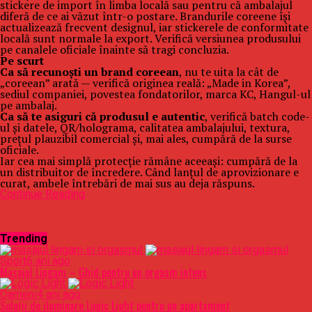
stickere de import în limba locală sau pentru că ambalajul
diferă de ce ai văzut într-o postare. Brandurile coreene își
actualizează frecvent designul, iar stickerele de conformitate
locală sunt normale la export. Verifică versiunea produsului
pe canalele oficiale înainte să tragi concluzia.
Pe scurt
Ca să recunoști un brand coreean
, nu te uita la cât de
„coreean” arată — verifică originea reală: „Made in Korea”,
sediul companiei, povestea fondatorilor, marca KC, Hangul-ul
pe ambalaj.
Ca să te asiguri că produsul e autentic
, verifică batch code-
ul și datele, QR/holograma, calitatea ambalajului, textura,
prețul plauzibil comercial și, mai ales, cumpără de la surse
oficiale.
Iar cea mai simplă protecție rămâne aceeași: cumpără de la
un distribuitor de încredere. Când lanțul de aprovizionare e
curat, ambele întrebări de mai sus au deja răspuns.
Continue Reading
Trending
Sport
6 ani ago
Masajul Lingam – Ghid pentru un orgasm intens
Oameni
4 ani ago
Soluții de iluminare Logic Light pentru un apartament