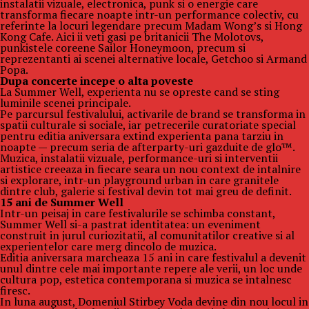
instalatii vizuale, electronica, punk si o energie care
transforma fiecare noapte intr-un performance colectiv, cu
referinte la locuri legendare precum Madam Wong’s si Hong
Kong Cafe. Aici ii veti gasi pe britanicii The Molotovs,
punkistele coreene Sailor Honeymoon, precum si
reprezentanti ai scenei alternative locale, Getchoo si Armand
Popa.
Dupa concerte incepe o alta poveste
La Summer Well, experienta nu se opreste cand se sting
luminile scenei principale.
Pe parcursul festivalului, activarile de brand se transforma in
spatii culturale si sociale, iar petrecerile curatoriate special
pentru editia aniversara extind experienta pana tarziu in
noapte — precum seria de afterparty-uri gazduite de glo™.
Muzica, instalatii vizuale, performance-uri si interventii
artistice creeaza in fiecare seara un nou context de intalnire
si explorare, intr-un playground urban in care granitele
dintre club, galerie si festival devin tot mai greu de definit.
15 ani de Summer Well
Intr-un peisaj in care festivalurile se schimba constant,
Summer Well si-a pastrat identitatea: un eveniment
construit in jurul curiozitatii, al comunitatilor creative si al
experientelor care merg dincolo de muzica.
Editia aniversara marcheaza 15 ani in care festivalul a devenit
unul dintre cele mai importante repere ale verii, un loc unde
cultura pop, estetica contemporana si muzica se intalnesc
firesc.
In luna august, Domeniul Stirbey Voda devine din nou locul in