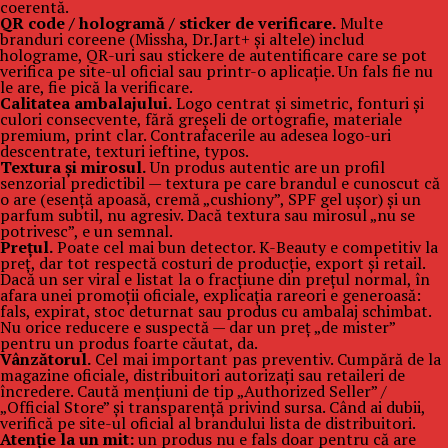
coerentă.
QR code / hologramă / sticker de verificare.
Multe
branduri coreene (Missha, Dr.Jart+ și altele) includ
holograme, QR-uri sau stickere de autentificare care se pot
verifica pe site-ul oficial sau printr-o aplicație. Un fals fie nu
le are, fie pică la verificare.
Calitatea ambalajului.
Logo centrat și simetric, fonturi și
culori consecvente, fără greșeli de ortografie, materiale
premium, print clar. Contrafacerile au adesea logo-uri
descentrate, texturi ieftine, typos.
Textura și mirosul.
Un produs autentic are un profil
senzorial predictibil — textura pe care brandul e cunoscut că
o are (esență apoasă, cremă „cushiony”, SPF gel ușor) și un
parfum subtil, nu agresiv. Dacă textura sau mirosul „nu se
potrivesc”, e un semnal.
Prețul.
Poate cel mai bun detector. K-Beauty e competitiv la
preț, dar tot respectă costuri de producție, export și retail.
Dacă un ser viral e listat la o fracțiune din prețul normal, în
afara unei promoții oficiale, explicația rareori e generoasă:
fals, expirat, stoc deturnat sau produs cu ambalaj schimbat.
Nu orice reducere e suspectă — dar un preț „de mister”
pentru un produs foarte căutat, da.
Vânzătorul.
Cel mai important pas preventiv. Cumpără de la
magazine oficiale, distribuitori autorizați sau retaileri de
încredere. Caută mențiuni de tip „Authorized Seller” /
„Official Store” și transparență privind sursa. Când ai dubii,
verifică pe site-ul oficial al brandului lista de distribuitori.
Atenție la un mit:
un produs nu e fals doar pentru că are