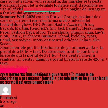
care soundtrack-ul verii se asculta, dar mai ales se traieste.
Programul complet si detaliile logistice sunt disponibile pe
site-ul oficial
www.summerwell.ro
si pe pagina de Instagram
a festivalului @summerwellfest.
Summer Well 2026
este un festival Orange, sustinut de o
serie de parteneri care dau forma si vibe universului
festivalului: glo™, ING, Peroni Nastro Azzurro, Ursus,
Bacardi, Martini, Hendrick’s Gin, Jack Daniel’s, Mega Image,
Pepsi, Fashion Days, alpro, Transalpina, vitamin aqua, Lay’s,
e-on, FABIZ, Bucharest Business School, biciclop, syoss,
Persil, Sensodyne, InterContinental Athénée Palace, alka,
Secom.
Abonamentele pot fi achizitionate de pe summerwell.ro, la
pretul de 513 lei + taxe. De asemenea, sunt disponibile si
bilete de o zi la pretul de 351 lei + taxe pentru vineri si
sambata, iar pentru duminica costul biletului este de 426 lei +
taxe.
Continue Reading
Uncategorized
Zyxel Networks îmbunătățește guvernanța în materie de
securitate a produselor pentru a proteja IMM-urile și furnizorii
de servicii de gestionare (MSP)
Published
6 zile ago
on