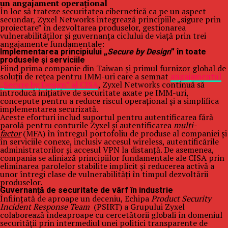
un angajament operațional
În loc să trateze securitatea cibernetică ca pe un aspect
secundar, Zyxel Networks integrează principiile „sigure prin
proiectare” în dezvoltarea produselor, gestionarea
vulnerabilităților și guvernanța ciclului de viață prin trei
angajamente fundamentale:
Implementarea principiului „
Secure by Design
” în toate
produsele și serviciile
Fiind prima companie din Taiwan și primul furnizor global de
soluții de rețea pentru IMM-uri care a semnat
angajamentul
„Secure by Design” al CISA
, Zyxel Networks continuă să
introducă inițiative de securitate axate pe IMM-uri,
concepute pentru a reduce riscul operațional și a simplifica
implementarea securizată.
Aceste eforturi includ suportul pentru autentificarea fără
parolă pentru conturile Zyxel și autentificarea
multi-
factor
(MFA) în întregul portofoliu de produse al companiei și
în serviciile conexe, inclusiv accesul wireless, autentificările
administratorilor și accesul VPN la distanță. De asemenea,
compania se aliniază principiilor fundamentale ale CISA prin
eliminarea parolelor stabilite implicit și reducerea activă a
unor întregi clase de vulnerabilități în timpul dezvoltării
produselor.
Guvernanță de securitate de vârf în industrie
Înființată de aproape un deceniu, Echipa
Product Security
Incident Response Team
(PSIRT) a Grupului Zyxel
colaborează îndeaproape cu cercetătorii globali în domeniul
securității prin intermediul unei politici transparente de