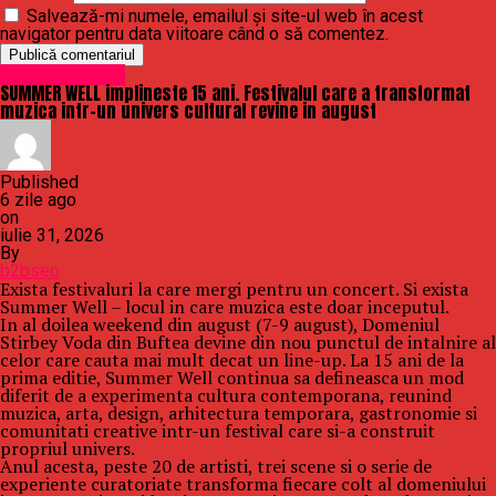
Salvează-mi numele, emailul și site-ul web în acest
navigator pentru data viitoare când o să comentez.
Uncategorized
SUMMER WELL implineste 15 ani. Festivalul care a transformat
muzica intr-un univers cultural revine in august
Published
6 zile ago
on
iulie 31, 2026
By
b2bseo
Exista festivaluri la care mergi pentru un concert. Si exista
Summer Well – locul in care muzica este doar inceputul.
In al doilea weekend din august (7-9 august), Domeniul
Stirbey Voda din Buftea devine din nou punctul de intalnire al
celor care cauta mai mult decat un line-up. La 15 ani de la
prima editie, Summer Well continua sa defineasca un mod
diferit de a experimenta cultura contemporana, reunind
muzica, arta, design, arhitectura temporara, gastronomie si
comunitati creative intr-un festival care si-a construit
propriul univers.
Anul acesta, peste 20 de artisti, trei scene si o serie de
experiente curatoriate transforma fiecare colt al domeniului