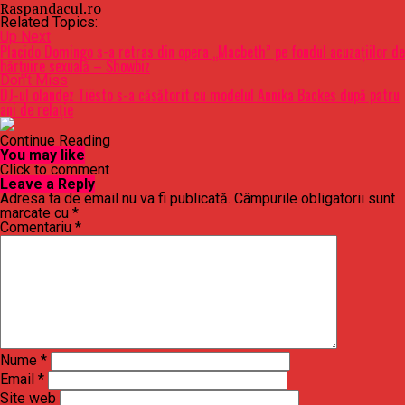
Raspandacul.ro
Related Topics:
Up Next
Placido Domingo s-a retras din opera „Macbeth” pe fondul acuzaţiilor de
hărţuire sexuală – Showbiz
Don't Miss
DJ-ul olandez Tiësto s-a căsătorit cu modelul Annika Backes după patru
ani de relaţie
Continue Reading
You may like
Click to comment
Leave a Reply
Adresa ta de email nu va fi publicată.
Câmpurile obligatorii sunt
marcate cu
*
Comentariu
*
Nume
*
Email
*
Site web