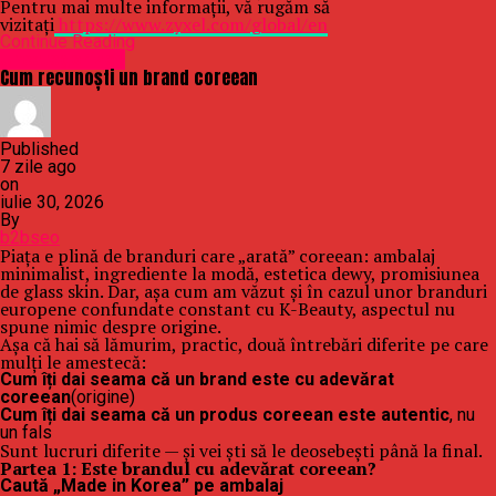
Pentru mai multe informații, vă rugăm să
vizitați
https://www.zyxel.com/global/en
Continue Reading
Uncategorized
Cum recunoști un brand coreean
Published
7 zile ago
on
iulie 30, 2026
By
b2bseo
Piața e plină de branduri care „arată” coreean: ambalaj
minimalist, ingrediente la modă, estetica dewy, promisiunea
de glass skin. Dar, așa cum am văzut și în cazul unor branduri
europene confundate constant cu K-Beauty, aspectul nu
spune nimic despre origine.
Așa că hai să lămurim, practic, două întrebări diferite pe care
mulți le amestecă:
Cum îți dai seama că un brand este cu adevărat
coreean
(origine)
Cum îți dai seama că un produs coreean este autentic
, nu
un fals
Sunt lucruri diferite — și vei ști să le deosebești până la final.
Partea 1: Este brandul cu adevărat coreean?
Caută „Made in Korea” pe ambalaj