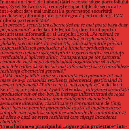
În urma unei serii de îmbunătățiri recente aduse portofoliului
său, Zyxel Networks își reunește capacitățile de securitate
într-o abordare mai unificată a guvernanței securității
produselor, oferind protecție integrată pentru clienții IMM-
urilor și partenerii MSP.
„În prezent, securitatea cibernetică nu se mai poate baza doar
pe promisiuni
”, a declarat Edward Yu, directorul pentru
securitatea informațiilor al Grupului Zyxel. „
Pe măsură ce
amenințările cibernetice se intensifică și reglementările
globale, precum CRA în cadrul UE, ridică așteptările privind
responsabilitatea produselor și a firmelor producătoare,
încrederea trebuie câștigată printr-o guvernanță a securității
verificabilă și aplicată zilnic. Transparența pe tot parcursul
ciclului de viață al produsului ajută organizațiile să reducă
punctele oarbe, să ia decizii mai informate și să-și consolideze
reziliența cibernetică generală.”
„IMM-urile și MSP-urile se confruntă cu o presiune tot mai
mare de a-și consolida reziliența cibernetică, gestionând în
același timp medii IT din ce în ce mai complexe”,
a declarat
Ken Tsai, președinte al Zyxel Networks.
„Integrarea securității
produselor out-of-the-box în întreaga infrastructură de rețea
minimizează necesitatea unor configurări manuale de
securizare ulterioare, costisitoare și consumatoare de timp.
Acest lucru le permite partenerilor noștri să implementeze
soluțiile mai rapid, să simplifice auditurile de conformitate și
să ofere o bază de rețea rezilientă care câștigă încrederea
clienților.”
Transformarea principiului „sigure prin proiectare” într-