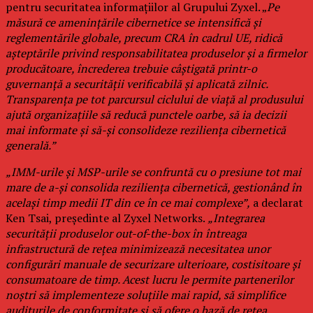
pentru securitatea informațiilor al Grupului Zyxel. „
Pe
măsură ce amenințările cibernetice se intensifică și
reglementările globale, precum CRA în cadrul UE, ridică
așteptările privind responsabilitatea produselor și a firmelor
producătoare, încrederea trebuie câștigată printr-o
guvernanță a securității verificabilă și aplicată zilnic.
Transparența pe tot parcursul ciclului de viață al produsului
ajută organizațiile să reducă punctele oarbe, să ia decizii
mai informate și să-și consolideze reziliența cibernetică
generală.”
„IMM-urile și MSP-urile se confruntă cu o presiune tot mai
mare de a-și consolida reziliența cibernetică, gestionând în
același timp medii IT din ce în ce mai complexe”,
a declarat
Ken Tsai, președinte al Zyxel Networks.
„Integrarea
securității produselor out-of-the-box în întreaga
infrastructură de rețea minimizează necesitatea unor
configurări manuale de securizare ulterioare, costisitoare și
consumatoare de timp. Acest lucru le permite partenerilor
noștri să implementeze soluțiile mai rapid, să simplifice
auditurile de conformitate și să ofere o bază de rețea