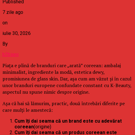
Published
7 zile ago
on
iulie 30, 2026
By
b2bseo
Piața e plină de branduri care „arată” coreean: ambalaj
minimalist, ingrediente la modă, estetica dewy,
promisiunea de glass skin. Dar, așa cum am văzut și în cazul
unor branduri europene confundate constant cu K-Beauty,
aspectul nu spune nimic despre origine.
Așa că hai să lămurim, practic, două întrebări diferite pe
care mulți le amestecă:
Cum îți dai seama că un brand este cu adevărat
coreean
(origine)
Cum îți dai seama că un produs coreean este