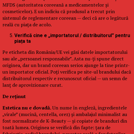
MFDS (autoritatea coreeană a medicamentelor și
cosmeticelor). E un indiciu că produsul a trecut prin
sistemul de reglementare coreean — deci că are o legătură
reală cu piața de acolo.
Verifică cine e „importatorul / distribuitorul” pentru
piața ta
Pe eticheta din România/UE vei găsi datele importatorului
sau ale „persoanei responsabile”. Asta nu-ți spune direct
originea, dar un brand coreean serios ajunge la tine printr-
un importator oficial. Poți verifica pe site-ul brandului dacă
distribuitorul respectiv e recunoscut oficial — un semn de
lanț de aprovizionare curat.
De reținut
Estetica nu e dovadă.
Un nume în engleză, ingredientele
„virale” (mucină, centella, orez) și ambalajul minimalist au
fost normalizate de K-Beauty — și copiate de branduri din
toată lumea. Originea se verifică din fapte: țara de
fabricație, sediul brandului, povestea reală a fondatorilor.