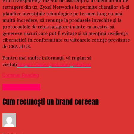
Prin transparența fazelor de asistență și a calendarelor de
retragere din uz, Zyxel Networks le permite clienților să-și
planifice investițiile tehnologice pe termen lung cu mai
multă încredere, să renunțe la produsele învechite și la
protocoalele de rețea nesigure înainte ca acestea să
genereze riscuri care pot fi evitate și să mențină reziliența
cibernetică în conformitate cu viitoarele cerințe prevăzute
de CRA al UE.
Pentru mai multe informații, vă rugăm să
vizitați
https://www.zyxel.com/global/en
Continue Reading
Uncategorized
Cum recunoști un brand coreean