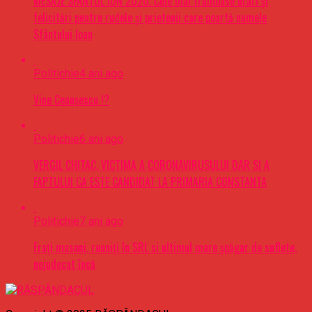
MESAJE SFÂNTUL ION 2020. Cele mai frumoase urări şi
felicitări pentru rudele şi prietenii care poartă numele
Sfântului Ioan
Politichie
4 ani ago
Vine Ceaușescu !?
Politichie
6 ani ago
VERGIL CHITAC, VICTIMA A CORONAVIRUSULUI DAR SI A
FAPTULUI CA ESTE CANDIDAT LA PRIMARIA CONSTANTA
Politichie
7 ani ago
Frați masoni, reuniți în SRL si ultimul mare șpăgar de suflete,
nejudecat încă