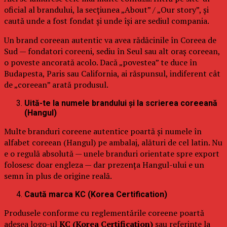
oficial al brandului, la secțiunea „About” / „Our story”, și
caută unde a fost fondat și unde își are sediul compania.
Un brand coreean autentic va avea rădăcinile în Coreea de
Sud — fondatori coreeni, sediu în Seul sau alt oraș coreean,
o poveste ancorată acolo. Dacă „povestea” te duce în
Budapesta, Paris sau California, ai răspunsul, indiferent cât
de „coreean” arată produsul.
Uită-te la numele brandului și la scrierea coreeană
(Hangul)
Multe branduri coreene autentice poartă și numele în
alfabet coreean (Hangul) pe ambalaj, alături de cel latin. Nu
e o regulă absolută — unele branduri orientate spre export
folosesc doar engleza — dar prezența Hangul-ului e un
semn în plus de origine reală.
Caută marca KC (Korea Certification)
Produsele conforme cu reglementările coreene poartă
adesea logo-ul
KC (Korea Certification)
sau referințe la