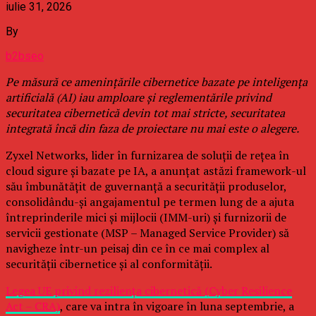
iulie 31, 2026
By
b2bseo
Pe măsură ce amenințările cibernetice bazate pe inteligența
artificială (AI) iau amploare și reglementările privind
securitatea cibernetică devin tot mai stricte, securitatea
integrată încă din faza de proiectare nu mai este o alegere.
Zyxel Networks, lider în furnizarea de soluții de rețea în
cloud sigure și bazate pe IA, a anunțat astăzi framework-ul
său îmbunătățit de guvernanță a securității produselor,
consolidându-și angajamentul pe termen lung de a ajuta
întreprinderile mici și mijlocii (IMM-uri) și furnizorii de
servicii gestionate (MSP – Managed Service Provider) să
navigheze într-un peisaj din ce în ce mai complex al
securității cibernetice și al conformității.
Legea UE privind reziliența cibernetică (Cyber Resilience
Act – CRA)
, care va intra în vigoare în luna septembrie, a