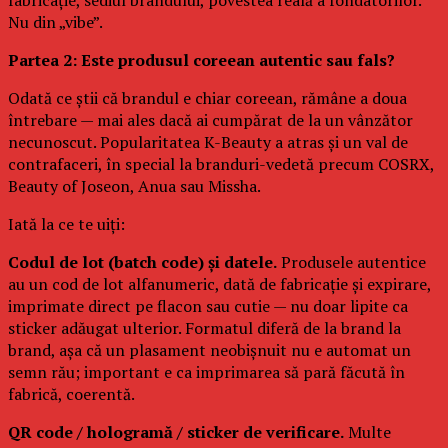
Nu din „vibe”.
Partea 2: Este produsul coreean autentic sau fals?
Odată ce știi că brandul e chiar coreean, rămâne a doua
întrebare — mai ales dacă ai cumpărat de la un vânzător
necunoscut. Popularitatea K-Beauty a atras și un val de
contrafaceri, în special la branduri-vedetă precum COSRX,
Beauty of Joseon, Anua sau Missha.
Iată la ce te uiți:
Codul de lot (batch code) și datele.
Produsele autentice
au un cod de lot alfanumeric, dată de fabricație și expirare,
imprimate direct pe flacon sau cutie — nu doar lipite ca
sticker adăugat ulterior. Formatul diferă de la brand la
brand, așa că un plasament neobișnuit nu e automat un
semn rău; important e ca imprimarea să pară făcută în
fabrică, coerentă.
QR code / hologramă / sticker de verificare.
Multe