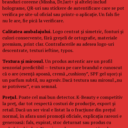
branduri coreene (Missha, Dr.Jart+ și altele) includ
holograme, QR-uri sau stickere de autentificare care se pot
verifica pe site-ul oficial sau printr-o aplicație. Un fals fie
nu le are, fie pică la verificare.
Calitatea ambalajului.
Logo centrat și simetric, fonturi și
culori consecvente, fără greșeli de ortografie, materiale
premium, print clar. Contrafacerile au adesea logo-uri
descentrate, texturi ieftine, typos.
Textura și mirosul.
Un produs autentic are un profil
senzorial predictibil — textura pe care brandul e cunoscut
că o are (esență apoasă, cremă „cushiony”, SPF gel ușor) și
un parfum subtil, nu agresiv. Dacă textura sau mirosul „nu
se potrivesc”, e un semnal.
Prețul.
Poate cel mai bun detector. K-Beauty e competitiv
la preț, dar tot respectă costuri de producție, export și
retail. Dacă un ser viral e listat la o fracțiune din prețul
normal, în afara unei promoții oficiale, explicația rareori e
generoasă: fals, expirat, stoc deturnat sau produs cu