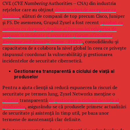
CVE (
CVE Numbering
Authorities – CNA) din industria
rețelelor care au obținut
două niveluri de acceptare ca
furnizor
, alături de companii de top precum Cisco, Juniper
și F5. De asemenea, Grupul Zyxel a fost recent
aprobat ca
membru cu drepturi depline al Forumului echipelor de
răspuns la incidente și securitate (
Forum of Incident
Response and Security Teams –
FIRST)
, consolidându-și
capacitatea de a colabora la nivel global în ceea ce privește
răspunsul coordonat la vulnerabilități și gestionarea
incidentelor de securitate cibernetică.
Gestionarea transparentă a ciclului de viață al
produselor
Pentru a ajuta clienții să reducă expunerea la riscuri de
securitate pe termen lung, Zyxel Networks menține o
politică
transparentă
de gestionare a ciclului de viață al
produselor
, asigurându-se că produsele primesc actualizări
de securitate și asistență în timp util, pe baza unor
termene de mentenanță clar definite.