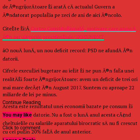
de Ã®ngrijorÄtoare Èi aratÄ cÄ actualul Guvern a
Ã®ndatorat populaÈia pe zeci de ani de aici Ã®ncolo.
CiteÈte Èi:Â
Curtea ConstituÈionalÄ, motivare care aruncÄ
Ã®n aer alegerile prezidenÈiale/ DOCUMENT
âO nouÄ lunÄ, un nou deficit record: PSD ne afundÄ Ã®n
datorii.
Cifrele execuÈiei bugetare au ieÈit Èi ne pun Ã®n faÈa unei
realitÄÈi foarte Ã®ngrijorÄtoare: avem un deficit de trei ori
mai mare decÃ¢t Ã®n August 2017. Suntem cu aproape 22
miliarde de lei pe minus.
Continue Reading
Acesta este rezultatul unei economii bazate pe consum Èi
explodate pe datorie. Nu a fost o lunÄ anul acesta cÃ¢nd
You may like
cheltuielile cu salariile aparatului birocratic sÄ nu fi crescut
Click to comment
cu cel puÈin 20% faÈÄ de anul anterior.