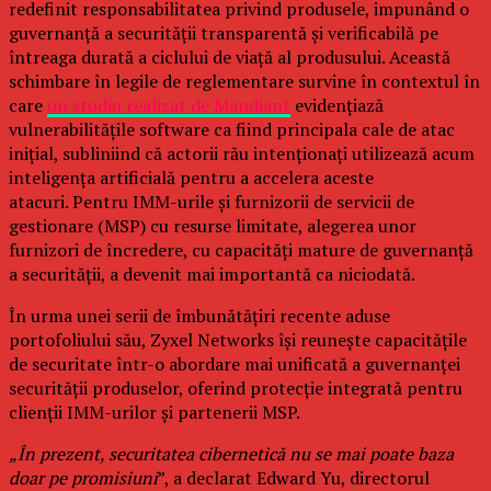
redefinit responsabilitatea privind produsele, impunând o
guvernanță a securității transparentă și verificabilă pe
întreaga durată a ciclului de viață al produsului. Această
schimbare în legile de reglementare survine în contextul în
care
un studiu realizat de Mandiant
evidențiază
vulnerabilitățile software ca fiind principala cale de atac
inițial, subliniind că actorii rău intenționați utilizează acum
inteligența artificială pentru a accelera aceste
atacuri. Pentru IMM-urile și furnizorii de servicii de
gestionare (MSP) cu resurse limitate, alegerea unor
furnizori de încredere, cu capacități mature de guvernanță
a securității, a devenit mai importantă ca niciodată.
În urma unei serii de îmbunătățiri recente aduse
portofoliului său, Zyxel Networks își reunește capacitățile
de securitate într-o abordare mai unificată a guvernanței
securității produselor, oferind protecție integrată pentru
clienții IMM-urilor și partenerii MSP.
„În prezent, securitatea cibernetică nu se mai poate baza
doar pe promisiuni
”, a declarat Edward Yu, directorul