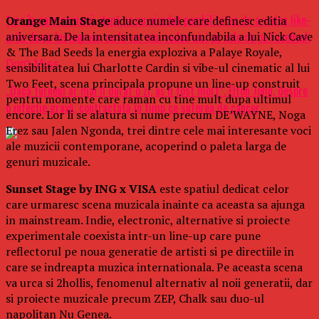
Ţara în care oamenii, după ce au pierdut posibilitatea de a vedea like-
Orange Main Stage
aduce numele care definesc editia
aniversara. De la intensitatea inconfundabila a lui Nick Cave
urile de pe Instagram, nu le vor mai vedea nici pe cele de pe Facebook
& The Bad Seeds la energia exploziva a Palaye Royale,
Don't Miss
sensibilitatea lui Charlotte Cardin si vibe-ul cinematic al lui
Two Feet, scena principala propune un line-up construit
„Dacă turneul ar mai fi durat o zi, aş fi fost mort”. Elton John, despre
pentru momente care raman cu tine mult dupa ultimul
o infecţie gravă, contractată în timp ce suferea de cancer
encore. Lor li se alatura si nume precum DE’WAYNE, Noga
Erez sau Jalen Ngonda, trei dintre cele mai interesante voci
ale muzicii contemporane, acoperind o paleta larga de
genuri muzicale.
Sunset Stage by ING x VISA
este spatiul dedicat celor
care urmaresc scena muzicala inainte ca aceasta sa ajunga
in mainstream. Indie, electronic, alternative si proiecte
experimentale coexista intr-un line-up care pune
reflectorul pe noua generatie de artisti si pe directiile in
care se indreapta muzica internationala. Pe aceasta scena
va urca si 2hollis, fenomenul alternativ al noii generatii, dar
si proiecte muzicale precum ZEP, Chalk sau duo-ul
napolitan Nu Genea.