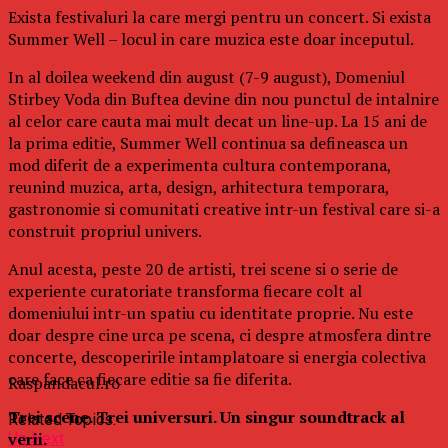
Exista festivaluri la care mergi pentru un concert. Si exista
Summer Well – locul in care muzica este doar inceputul.
In al doilea weekend din august (7-9 august), Domeniul
Stirbey Voda din Buftea devine din nou punctul de intalnire
al celor care cauta mai mult decat un line-up. La 15 ani de
la prima editie, Summer Well continua sa defineasca un
mod diferit de a experimenta cultura contemporana,
reunind muzica, arta, design, arhitectura temporara,
gastronomie si comunitati creative intr-un festival care si-a
construit propriul univers.
Anul acesta, peste 20 de artisti, trei scene si o serie de
experiente curatoriate transforma fiecare colt al
domeniului intr-un spatiu cu identitate proprie. Nu este
doar despre cine urca pe scena, ci despre atmosfera dintre
concerte, descoperirile intamplatoare si energia colectiva
care face ca fiecare editie sa fie diferita.
Raspandacul.ro
Trei scene. Trei universuri. Un singur soundtrack al
Related Topics:
verii.
Up Next