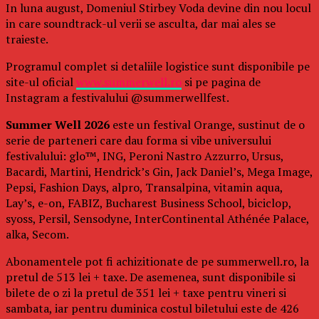
In luna august, Domeniul Stirbey Voda devine din nou locul
in care soundtrack-ul verii se asculta, dar mai ales se
traieste.
Programul complet si detaliile logistice sunt disponibile pe
site-ul oficial
www.summerwell.ro
si pe pagina de
Instagram a festivalului @summerwellfest.
Summer Well 2026
este un festival Orange, sustinut de o
serie de parteneri care dau forma si vibe universului
festivalului: glo™, ING, Peroni Nastro Azzurro, Ursus,
Bacardi, Martini, Hendrick’s Gin, Jack Daniel’s, Mega Image,
Pepsi, Fashion Days, alpro, Transalpina, vitamin aqua,
Lay’s, e-on, FABIZ, Bucharest Business School, biciclop,
syoss, Persil, Sensodyne, InterContinental Athénée Palace,
alka, Secom.
Abonamentele pot fi achizitionate de pe summerwell.ro, la
pretul de 513 lei + taxe. De asemenea, sunt disponibile si
bilete de o zi la pretul de 351 lei + taxe pentru vineri si
sambata, iar pentru duminica costul biletului este de 426