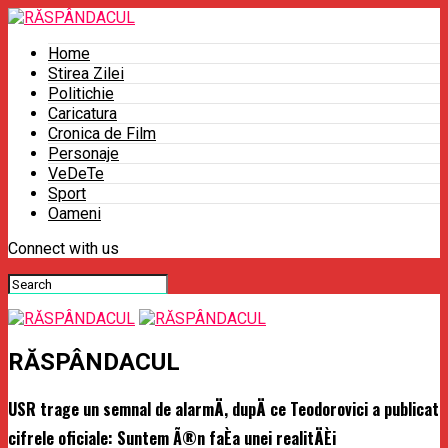
Home
Stirea Zilei
Politichie
Caricatura
Cronica de Film
Personaje
VeDeTe
Sport
Oameni
Connect with us
RĂSPÂNDACUL
USR trage un semnal de alarmÄ, dupÄ ce Teodorovici a publicat
cifrele oficiale: Suntem Ã®n faÈa unei realitÄÈi