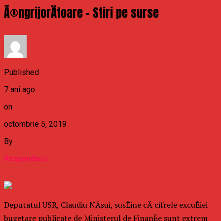
Ã®ngrijorÄtoare – Stiri pe surse
Published
7 ani ago
on
octombrie 5, 2019
By
Raspandacul
Deputatul USR, Claudiu NÄsui, susÈine cÄ cifrele excuÈiei
bugetare publicate de Ministerul de FinanÈe sunt extrem