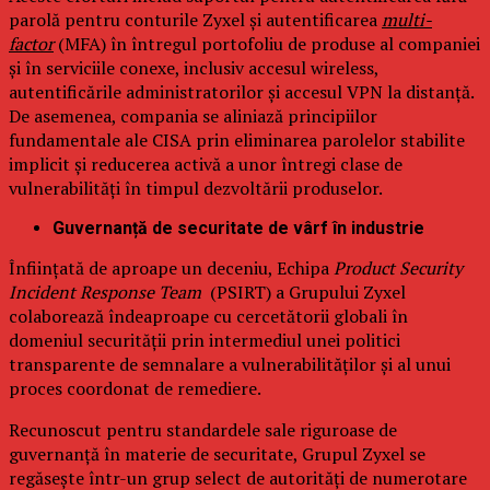
parolă pentru conturile Zyxel și autentificarea
multi-
factor
(MFA) în întregul portofoliu de produse al companiei
și în serviciile conexe, inclusiv accesul wireless,
autentificările administratorilor și accesul VPN la distanță.
De asemenea, compania se aliniază principiilor
fundamentale ale CISA prin eliminarea parolelor stabilite
implicit și reducerea activă a unor întregi clase de
vulnerabilități în timpul dezvoltării produselor.
Guvernanță de securitate de vârf în industrie
Înființată de aproape un deceniu, Echipa
Product Security
Incident Response Team
(PSIRT) a Grupului Zyxel
colaborează îndeaproape cu cercetătorii globali în
domeniul securității prin intermediul unei politici
transparente de semnalare a vulnerabilităților și al unui
proces coordonat de remediere.
Recunoscut pentru standardele sale riguroase de
guvernanță în materie de securitate, Grupul Zyxel se
regăsește într-un grup select de autorități de numerotare