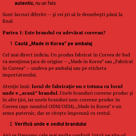
autentic
, nu un fals
Sunt lucruri diferite — și vei ști să le deosebești până la
final.
Partea 1: Este brandul cu adevărat coreean?
Caută „Made in Korea” pe ambalaj
Cel mai direct indiciu. Un produs fabricat în Coreea de Sud
va menționa țara de origine — „Made in Korea” sau „Fabricat
în Coreea” — undeva pe ambalaj sau pe eticheta
importatorului.
Atenție însă:
locul de fabricație nu e totuna cu locul
unde e „acasă” brandul.
Unele branduri coreene produc și
în alte țări, iar unele branduri non-coreene produc în
Coreea (așa-numitul ODM/OEM). „Made in Korea” e un
semn puternic, dar se citește împreună cu restul.
Verifică unde e sediul brandului
Aici se lămuresc cele mai multe confuzii. Intră pe site-ul