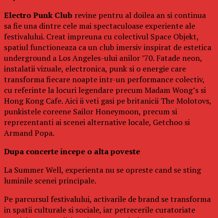
Electro Punk Club
revine pentru al doilea an si continua
sa fie una dintre cele mai spectaculoase experiente ale
festivalului. Creat impreuna cu colectivul Space Objekt,
spatiul functioneaza ca un club imersiv inspirat de estetica
underground a Los Angeles-ului anilor ’70. Fatade neon,
instalatii vizuale, electronica, punk si o energie care
transforma fiecare noapte intr-un performance colectiv,
cu referinte la locuri legendare precum Madam Wong’s si
Hong Kong Cafe. Aici ii veti gasi pe britanicii The Molotovs,
punkistele coreene Sailor Honeymoon, precum si
reprezentanti ai scenei alternative locale, Getchoo si
Armand Popa.
Dupa concerte incepe o alta poveste
La Summer Well, experienta nu se opreste cand se sting
luminile scenei principale.
Pe parcursul festivalului, activarile de brand se transforma
in spatii culturale si sociale, iar petrecerile curatoriate