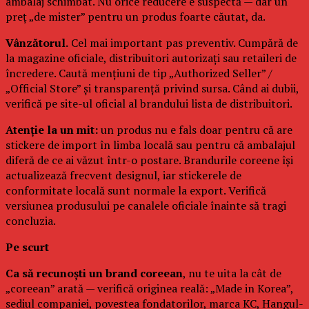
ambalaj schimbat. Nu orice reducere e suspectă — dar un
preț „de mister” pentru un produs foarte căutat, da.
Vânzătorul.
Cel mai important pas preventiv. Cumpără de
la magazine oficiale, distribuitori autorizați sau retaileri de
încredere. Caută mențiuni de tip „Authorized Seller” /
„Official Store” și transparență privind sursa. Când ai dubii,
verifică pe site-ul oficial al brandului lista de distribuitori.
Atenție la un mit:
un produs nu e fals doar pentru că are
stickere de import în limba locală sau pentru că ambalajul
diferă de ce ai văzut într-o postare. Brandurile coreene își
actualizează frecvent designul, iar stickerele de
conformitate locală sunt normale la export. Verifică
versiunea produsului pe canalele oficiale înainte să tragi
concluzia.
Pe scurt
Ca să recunoști un brand coreean
, nu te uita la cât de
„coreean” arată — verifică originea reală: „Made in Korea”,
sediul companiei, povestea fondatorilor, marca KC, Hangul-