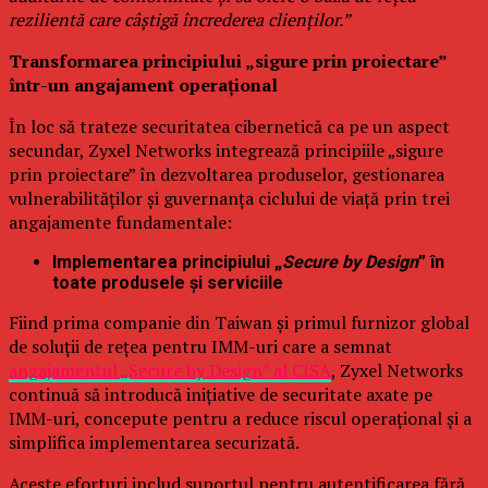
rezilientă care câștigă încrederea clienților.”
Transformarea principiului „sigure prin proiectare”
într-un angajament operațional
În loc să trateze securitatea cibernetică ca pe un aspect
secundar, Zyxel Networks integrează principiile „sigure
prin proiectare” în dezvoltarea produselor, gestionarea
vulnerabilităților și guvernanța ciclului de viață prin trei
angajamente fundamentale:
Implementarea principiului „
Secure by Design
” în
toate produsele și serviciile
Fiind prima companie din Taiwan și primul furnizor global
de soluții de rețea pentru IMM-uri care a semnat
angajamentul „Secure by Design” al CISA
, Zyxel Networks
continuă să introducă inițiative de securitate axate pe
IMM-uri, concepute pentru a reduce riscul operațional și a
simplifica implementarea securizată.
Aceste eforturi includ suportul pentru autentificarea fără