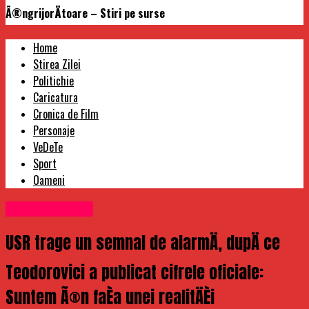
Ã®ngrijorÄtoare – Stiri pe surse
Home
Stirea Zilei
Politichie
Caricatura
Cronica de Film
Personaje
VeDeTe
Sport
Oameni
Uncategorized
USR trage un semnal de alarmÄ, dupÄ ce
Teodorovici a publicat cifrele oficiale:
Suntem Ã®n faÈa unei realitÄÈi