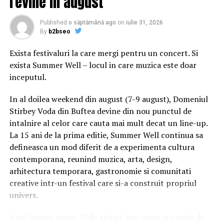
revine in august
Baker a colaborat apoi cu pionierul Afrobeat Fela Kuti Èi
Published
o săptămână ago
on
iulie 31, 2026
a fost o perioadÄ membru al trupei rock Hawkwind, Ã®n
By
b2bseo
anii 1980.
Exista festivaluri la care mergi pentru un concert. Si
exista Summer Well – locul in care muzica este doar
Familia acestuia a transmis cÄ, luna trecutÄ, a fost
inceputul.
internat Ã®n spital din cauza unei boli grave.
InformaÈia despre decesul muzicianului britanic a fost
In al doilea weekend din august (7-9 august), Domeniul
fÄcutÄ publicÄ printr-un anunÈ pe contul sÄu de pe
Stirbey Voda din Buftea devine din nou punctul de
reÈeaua de micro-blogging Twitter.
intalnire al celor care cauta mai mult decat un line-up.
La 15 ani de la prima editie, Summer Well continua sa
Raspandacul.ro
defineasca un mod diferit de a experimenta cultura
contemporana, reunind muzica, arta, design,
RELATED TOPICS:
arhitectura temporara, gastronomie si comunitati
UP NEXT
creative intr-un festival care si-a construit propriul
Muzicianul britanic Ginger Baker, toboşar al formației
univers.
Cream, a murit la 80 de ani – Muzica
DON'T MISS
Anul acesta, peste 20 de artisti, trei scene si o serie de