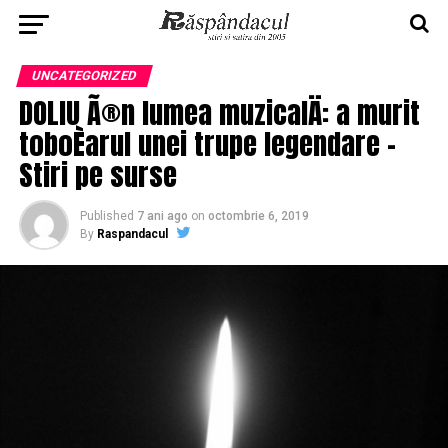
UNCATEGORIZED
DOLIU Ã®n lumea muzicalÄ: a murit
toboÈarul unei trupe legendare –
Stiri pe surse
Published
7 ani ago
on
octombrie 6, 2019
By
Raspandacul