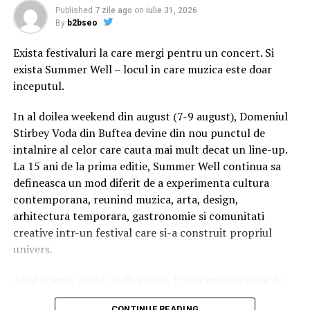
PoliÅ£ia JudeÅ£eanÄ Prahova.
Published
7 zile ago
on
iulie 31, 2026
By
b2bseo
Prejudiciul cauzat prin activitatea infracÅ£ionalÄ este
Exista festivaluri la care mergi pentru un concert. Si
estimat la 14.000 de lei.
exista Summer Well – locul in care muzica este doar
inceputul.
Ãn urma acestor percheziÅ£ii, trei persoane au fost
reÅ£inute pentru 24 de ore, urmÃ¢nd ca vineri sÄ fie
In al doilea weekend din august (7-9 august), Domeniul
prezentate instanÅ£ei de judecatÄ, cu propunere de
Stirbey Voda din Buftea devine din nou punctul de
arestare preventivÄ.
intalnire al celor care cauta mai mult decat un line-up.
La 15 ani de la prima editie, Summer Well continua sa
La percheziÅ£ii au participat Åi lucrÄtori din cadrul
defineasca un mod diferit de a experimenta cultura
Serviciului AcÅ£iuni Speciale Prahova, precum Åi jandarmi
contemporana, reunind muzica, arta, design,
din cadrul GrupÄrii Mobile de Jandarmi âMatei Basarabâ
arhitectura temporara, gastronomie si comunitati
PloieÅti.
creative intr-un festival care si-a construit propriul
Raspandacul.ro
univers.
Anul acesta, peste 20 de artisti, trei scene si o serie de
RELATED TOPICS:
experiente curatoriate transforma fiecare colt al
UP NEXT
CONTINUE READING