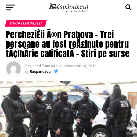
UNCATEGORIZED
PercheziÈii Ã®n Prahova – Trei
persoane au fost reÅ£inute pentru
tÃ¢lhÄrie calificatÄ – Stiri pe surse
Published
7 ani ago
on
octombrie 10, 2019
By
Raspandacul