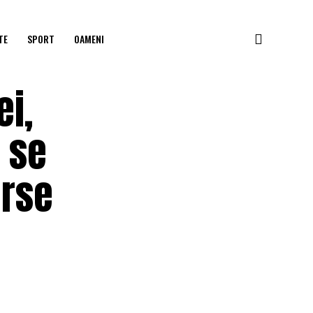
TE
SPORT
OAMENI
ei,
 se
urse