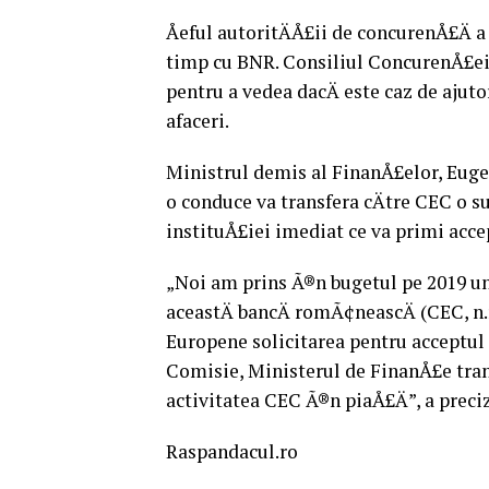
Åeful autoritÄÅ£ii de concurenÅ£Ä a 
timp cu BNR. Consiliul ConcurenÅ£ei 
pentru a vedea dacÄ este caz de ajutor
afaceri.
Ministrul demis al FinanÅ£elor, Euge
o conduce va transfera cÄtre CEC o s
instituÅ£iei imediat ce va primi acc
„Noi am prins Ã®n bugetul pe 2019 und
aceastÄ bancÄ romÃ¢neascÄ (CEC, n.
Europene solicitarea pentru acceptul a
Comisie, Ministerul de FinanÅ£e trans
activitatea CEC Ã®n piaÅ£Ä”, a prec
Raspandacul.ro