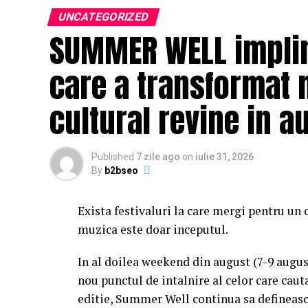
UNCATEGORIZED
SUMMER WELL impline
care a transformat 
cultural revine in a
Published
7 zile ago
on
iulie 31, 2026
By
b2bseo
Exista festivaluri la care mergi pentru un 
muzica este doar inceputul.
In al doilea weekend din august (7-9 augu
nou punctul de intalnire al celor care caut
editie, Summer Well continua sa defineasc