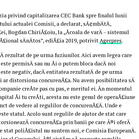
ia privind capitalizarea CEC Bank spre finalul lunii
lui actualei Comisii, a declarat, sÃ¢mbÄtÄ,
i, Bogdan ChiriÅ£oiu, la „Åcoala de varÄ – sistemul
£ional sÄnÄtos”, ediÅ£ia 2019, potrivit
Agerpres
.
 rezultat de pe urma fuziunilor. Aici avem legea care
este permisÄ sau nu Åi o putem bloca dacÄ noi
este negativ, dacÄ entitatea rezultatÄ de pe urma
i ar distorsiona concurenÅ£a. Nu avem posibilitatea sÄ
companie creÅte pas cu pas, e meritul ei. Ãn momentul
pital Åi tu creÅti, acesta nu este genul de operaÅ£iune
unct de vedere al regulilor de concurenÅ£Ä. Unde e
te statul. Acolo sunt regulile de ajutor de stat care
istorsioneazÄ concurenÅ£a prin banii pe care Ã®i oferÄ
de stat poliÅ£istul nu suntem noi, e Comisia EuropeanÄ.
ier al Guvenului, Ã®l ajutÄm sÄ respecte regulile