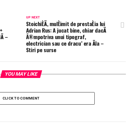
UP NEXT
StoichiÈÄ, mulÈimit de prestaÈia lui
 +
Adrian Rus: A jucat bine, chiar dacÄ
Ä –
Ã®mpotriva unui tipograf,
electrician sau ce dracu’ era Äla –
Stiri pe surse
YOU MAY LIKE
CLICK TO COMMENT