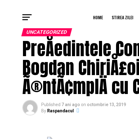
HOME
STIREA ZILEI
UNCATEGORIZED
PreÅedintele Co
Bogdan ChiriÅ£oi
Ã®ntÃ¢mplÄ cu C
Published
7 ani ago
on
octombrie 13, 2019
By
Raspandacul