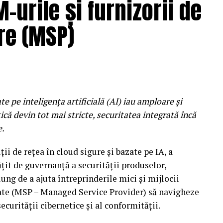
-urile și furnizorii de
 Indie, electronic, alternative si proiecte
re (MSP)
e pune reflectorul pe noua generatie de artisti si
ternationala. Pe aceasta scena va urca si 2hollis,
r si proiecte muzicale precum ZEP, Chalk sau duo-
 an si continua sa fie una dintre cele mai
e pe inteligența artificială (AI) iau amploare și
 Creat impreuna cu colectivul Space Objekt, spatiul
că devin tot mai stricte, securitatea integrată încă
de estetica underground a Los Angeles-ului anilor
e.
onica, punk si o energie care transforma fiecare
referinte la locuri legendare precum Madam Wong’s
ii de rețea în cloud sigure și bazate pe IA, a
tanicii The Molotovs, punkistele coreene Sailor
it de guvernanță a securității produselor,
nei alternative locale, Getchoo si Armand Popa.
ng de a ajuta întreprinderile mici și mijlocii
onate (MSP – Managed Service Provider) să navigheze
ecurității cibernetice și al conformității.
cand se sting luminile scenei principale.