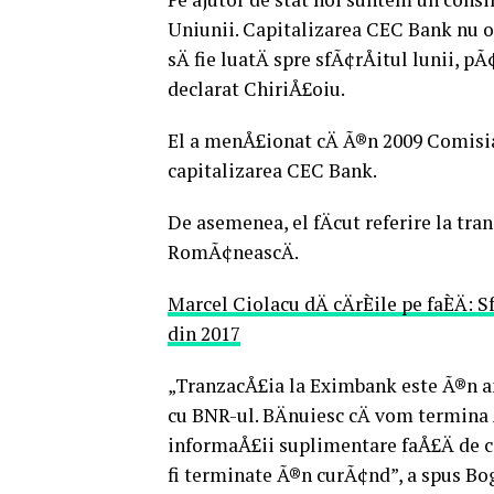
Uniunii. Capitalizarea CEC Bank nu o
sÄ fie luatÄ spre sfÃ¢rÅitul lunii, 
declarat ChiriÅ£oiu.
El a menÅ£ionat cÄ Ã®n 2009 Comisia 
capitalizarea CEC Bank.
De asemenea, el fÄcut referire la tr
RomÃ¢neascÄ.
Marcel Ciolacu dÄ cÄrÈile pe faÈÄ:
din 2017
„TranzacÅ£ia la Eximbank este Ã®n anal
cu BNR-ul. BÄnuiesc cÄ vom termina Åi
informaÅ£ii suplimentare faÅ£Ä de cel
fi terminate Ã®n curÃ¢nd”, a spus Bo