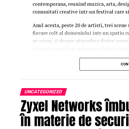
contemporana, reunind muzica, arta, desig
comunitati creative intr-un festival care s
Anul acesta, peste 20 de artisti, trei scene
fiecare colt al domeniului intr-un spatiu c
pe scena, ci despre atmosfera dintre conce
colectiva care face ca fiecare editie sa fie d
Trei scene. Trei universuri. Un singur 
CON
Orange Main Stage
aduce numele care de
inconfundabila a lui Nick Cave & The Bad 
sensibilitatea lui Charlotte Cardin si vibe
UNCATEGORIZED
Zyxel Networks îmb
propune un line-up construit pentru mome
Lor li se alatura si nume precum DE’WAYNE
în materie de secur
interesante voci ale muzicii contemporane
Sunset Stage by ING x VISA
este spatiu