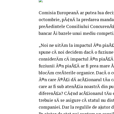
Comisia EuropeanÄ ar putea lua deciz
octombrie, pÃ¢nÄ la predarea mandatu
preÅedintele Consiliului ConcurenÅ£e
bancar Åi bazele unui mediu competiÅ
„Noi ne uitÄm la impactul Ã®n piaÅ£Ä
spune cÄ noi decidem dacÄ o fuziune 
considerÄm cÄ impactul Ã®n piaÅ£Ä 
fuziunii Ã®n piaÅ£Ä ar fi prea mare Å
blocÄm creÅterile organice. DacÄ o 
Ã®n care Ã®Å£i dÄ acÅ£ionarul tÄu ca
care ar fi sub atenÅ£ia noastrÄ din p
diferenÅ£a? CÃ¢nd acÅ£ionarul tÄu es
trebuie sÄ se asigure cÄ statul nu d
companiei. Dar la regulile de ajutor 
Pe ajutor de stat noi suntem un consil