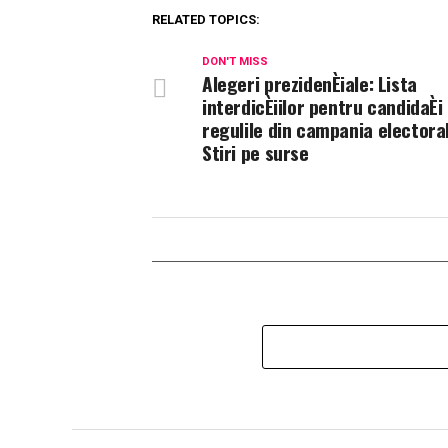
RELATED TOPICS:
DON'T MISS
Alegeri prezidenÈiale: Lista
interdicÈiilor pentru candidaÈi
regulile din campania electoral
Stiri pe surse