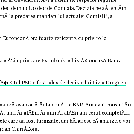
 decidem noi, o decide Comisia. Decizia ne aÅteptÄm
pÃ¢nÄ la predarea mandatului actualei Comisii”, a
EuropeanÄ era foarte reticentÄ cu privire la
anzacÅ£ia prin care Eximbank achiziÅ£ioneazÄ Banca
 SfÃ¢rÈitul PSD a fost adus de decizia lui Liviu Dragnea
izÄ avansatÄ Åi la noi Åi la BNR. Am avut consultÄri
 unii Åi alÅ£ii. Åi unii Åi alÅ£ii am cerut completÄri,
e care au fost furnizate, dar bÄnuiesc cÄ analizele vor
gdan ChiriÅ£oiu.