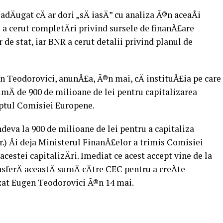
adÄugat cÄ ar dori „sÄ iasÄ” cu analiza Ã®n aceaÅi
a cerut completÄri privind sursele de finanÅ£are
 de stat, iar BNR a cerut detalii privind planul de
n Teodorovici, anunÅ£a, Ã®n mai, cÄ instituÅ£ia pe care
umÄ de 900 de milioane de lei pentru capitalizarea
eptul Comisiei Europene.
eva la 900 de milioane de lei pentru a capitaliza
r.) Åi deja Ministerul FinanÅ£elor a trimis Comisiei
cestei capitalizÄri. Imediat ce acest accept vine de la
ferÄ aceastÄ sumÄ cÄtre CEC pentru a creÅte
izat Eugen Teodorovici Ã®n 14 mai.