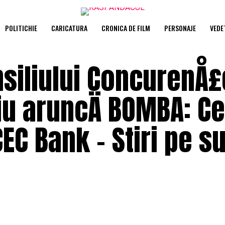
POLITICHIE
CARICATURA
CRONICA DE FILM
PERSONAJE
VEDE
nsiliului ConcurenÅ£
u aruncÄ BOMBA: Ce
EC Bank – Stiri pe s