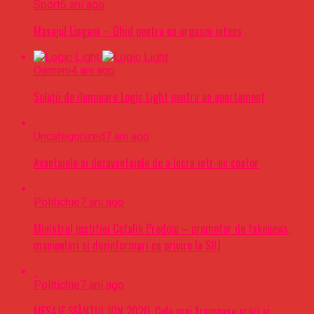
Sport
6 ani ago
Masajul Lingam – Ghid pentru un orgasm intens
Oameni
4 ani ago
Soluții de iluminare Logic Light pentru un apartament
Uncategorized
7 ani ago
Avantajele si dezavantajele de a lucra intr-un coafor
Politichie
7 ani ago
Ministrul justitiei Catalin Predoiu – promotor de fakenews,
manipulari si dezinformari cu privire la SIIJ
Politichie
7 ani ago
MESAJE SFÂNTUL ION 2020. Cele mai frumoase urări şi