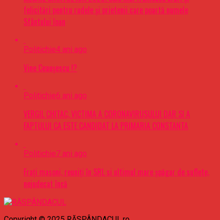
felicitări pentru rudele şi prietenii care poartă numele
Sfântului Ioan
Politichie
4 ani ago
Vine Ceaușescu !?
Politichie
6 ani ago
VERGIL CHITAC, VICTIMA A CORONAVIRUSULUI DAR SI A
FAPTULUI CA ESTE CANDIDAT LA PRIMARIA CONSTANTA
Politichie
7 ani ago
Frați masoni, reuniți în SRL si ultimul mare șpăgar de suflete,
nejudecat încă
Copyright © 2025 RĂSPÂNDACUL.ro