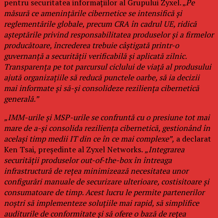
pentru securitatea informațiilor al Grupului Zyxel. „
Pe
măsură ce amenințările cibernetice se intensifică și
reglementările globale, precum CRA în cadrul UE, ridică
așteptările privind responsabilitatea produselor și a firmelor
producătoare, încrederea trebuie câștigată printr-o
guvernanță a securității verificabilă și aplicată zilnic.
Transparența pe tot parcursul ciclului de viață al produsului
ajută organizațiile să reducă punctele oarbe, să ia decizii
mai informate și să-și consolideze reziliența cibernetică
generală.”
„IMM-urile și MSP-urile se confruntă cu o presiune tot mai
mare de a-și consolida reziliența cibernetică, gestionând în
același timp medii IT din ce în ce mai complexe”,
a declarat
Ken Tsai, președinte al Zyxel Networks.
„Integrarea
securității produselor out-of-the-box în întreaga
infrastructură de rețea minimizează necesitatea unor
configurări manuale de securizare ulterioare, costisitoare și
consumatoare de timp. Acest lucru le permite partenerilor
noștri să implementeze soluțiile mai rapid, să simplifice
auditurile de conformitate și să ofere o bază de rețea