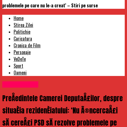
problemele pe care nu le-a creat’ – Stiri pe surse
Home
Stirea Zilei
Politichie
Caricatura
Cronica de Film
Personaje
VeDeTe
Sport
Oameni
Uncategorized
PreÅedintele Camerei DeputaÅ£ilor, despre
situaÈia rezidenÈiatului: ‘Nu Ã®ncercaÅ£i
sÄ cereÅ£i PSD sÄ rezolve problemele pe