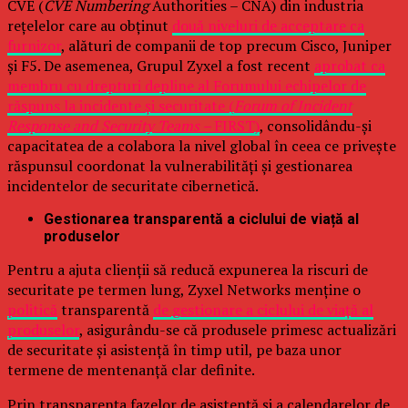
CVE (
CVE Numbering
Authorities – CNA) din industria
rețelelor care au obținut
două niveluri de acceptare ca
furnizor
, alături de companii de top precum Cisco, Juniper
și F5. De asemenea, Grupul Zyxel a fost recent
aprobat ca
membru cu drepturi depline al Forumului echipelor de
răspuns la incidente și securitate (
Forum of Incident
Response and Security Teams –
FIRST)
, consolidându-și
capacitatea de a colabora la nivel global în ceea ce privește
răspunsul coordonat la vulnerabilități și gestionarea
incidentelor de securitate cibernetică.
Gestionarea transparentă a ciclului de viață al
produselor
Pentru a ajuta clienții să reducă expunerea la riscuri de
securitate pe termen lung, Zyxel Networks menține o
politică
transparentă
de gestionare a ciclului de viață al
produselor
, asigurându-se că produsele primesc actualizări
de securitate și asistență în timp util, pe baza unor
termene de mentenanță clar definite.
Prin transparența fazelor de asistență și a calendarelor de