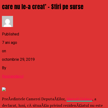
care nu le-a creat’ – Stiri pe surse
Published
7 ani ago
on
octombrie 29, 2019
By
Raspandacul
PreÅedintele Camerei DeputaÅ£ilor,
Marcel Ciolacu
, a
declarat, luni, cÄ situaÅ£ia privind rezidenÅ£iatul nu este