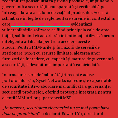
redefinit responsabilitatea privind produsele, impunând o
guvernanță a securității transparentă și verificabilă pe
întreaga durată a ciclului de viață al produsului. Această
schimbare în legile de reglementare survine în contextul în
care
un studiu realizat de Mandiant
evidențiază
vulnerabilitățile software ca fiind principala cale de atac
inițial, subliniind că actorii rău intenționați utilizează acum
inteligența artificială pentru a accelera aceste
atacuri. Pentru IMM-urile și furnizorii de servicii de
gestionare (MSP) cu resurse limitate, alegerea unor
furnizori de încredere, cu capacități mature de guvernanță
a securității, a devenit mai importantă ca niciodată.
În urma unei serii de îmbunătățiri recente aduse
portofoliului său, Zyxel Networks își reunește capacitățile
de securitate într-o abordare mai unificată a guvernanței
securității produselor, oferind protecție integrată pentru
clienții IMM-urilor și partenerii MSP.
„În prezent, securitatea cibernetică nu se mai poate baza
doar pe promisiuni
”, a declarat Edward Yu, directorul