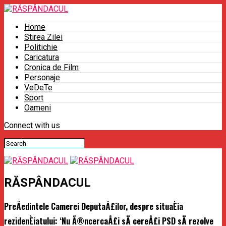
Home
Stirea Zilei
Politichie
Caricatura
Cronica de Film
Personaje
VeDeTe
Sport
Oameni
Connect with us
RĂSPÂNDACUL
PreÅedintele Camerei DeputaÅ£ilor, despre situaÈia
rezidenÈiatului: ‘Nu Ã®ncercaÅ£i sÄ cereÅ£i PSD sÄ rezolve