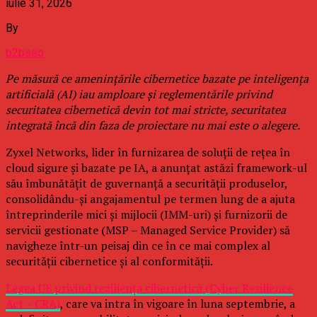
iulie 31, 2026
By
b2bseo
Pe măsură ce amenințările cibernetice bazate pe inteligența
artificială (AI) iau amploare și reglementările privind
securitatea cibernetică devin tot mai stricte, securitatea
integrată încă din faza de proiectare nu mai este o alegere.
Zyxel Networks, lider în furnizarea de soluții de rețea în
cloud sigure și bazate pe IA, a anunțat astăzi framework-ul
său îmbunătățit de guvernanță a securității produselor,
consolidându-și angajamentul pe termen lung de a ajuta
întreprinderile mici și mijlocii (IMM-uri) și furnizorii de
servicii gestionate (MSP – Managed Service Provider) să
navigheze într-un peisaj din ce în ce mai complex al
securității cibernetice și al conformității.
Legea UE privind reziliența cibernetică (Cyber Resilience
Act – CRA)
, care va intra în vigoare în luna septembrie, a