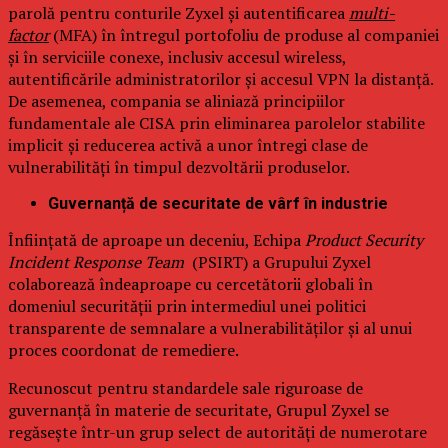
parolă pentru conturile Zyxel și autentificarea
multi-
factor
(MFA) în întregul portofoliu de produse al companiei
și în serviciile conexe, inclusiv accesul wireless,
autentificările administratorilor și accesul VPN la distanță.
De asemenea, compania se aliniază principiilor
fundamentale ale CISA prin eliminarea parolelor stabilite
implicit și reducerea activă a unor întregi clase de
vulnerabilități în timpul dezvoltării produselor.
Guvernanță de securitate de vârf în industrie
Înființată de aproape un deceniu, Echipa
Product Security
Incident Response Team
(PSIRT) a Grupului Zyxel
colaborează îndeaproape cu cercetătorii globali în
domeniul securității prin intermediul unei politici
transparente de semnalare a vulnerabilităților și al unui
proces coordonat de remediere.
Recunoscut pentru standardele sale riguroase de
guvernanță în materie de securitate, Grupul Zyxel se
regăsește într-un grup select de autorități de numerotare