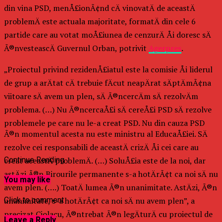
din vina PSD, menÅ£ionÃ¢nd cÄ vinovatÄ de aceastÄ
problemÄ este actuala majoritate, formatÄ din cele 6
partide care au votat moÅ£iunea de cenzurÄ Åi doresc sÄ
Ã®nvesteascÄ Guvernul Orban, potrivit
Agerpres
.
„Proiectul privind rezidenÅ£iatul este la comisie Åi liderul
de grup a arÄtat cÄ trebuie fÄcut neapÄrat sÄptÄmÃ¢na
viitoare sÄ avem un plen, sÄ Ã®ncercÄm sÄ rezolvÄm
problema. (…) Nu Ã®ncercaÅ£i sÄ cereÅ£i PSD sÄ rezolve
problemele pe care nu le-a creat PSD. Nu din cauza PSD
Ã®n momentul acesta nu este ministru al EducaÅ£iei. SÄ
rezolve cei responsabili de aceastÄ crizÄ Åi cei care au
creat aceastÄ problemÄ. (…) SoluÅ£ia este de la noi, dar
Continue Reading
astÄzi Ã®n Birourile permanente s-a hotÄrÃ¢t ca noi sÄ nu
You may like
avem plen. (….) ToatÄ lumea Ã®n unanimitate. AstÄzi, Ã®n
Click to comment
unanimitate, s-a hotÄrÃ¢t ca noi sÄ nu avem plen”, a
precizat Ciolacu, Ã®ntrebat Ã®n legÄturÄ cu proiectul de
Leave a Reply