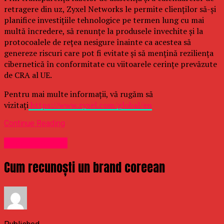
retragere din uz, Zyxel Networks le permite clienților să-și
planifice investițiile tehnologice pe termen lung cu mai
multă încredere, să renunțe la produsele învechite și la
protocoalele de rețea nesigure înainte ca acestea să
genereze riscuri care pot fi evitate și să mențină reziliența
cibernetică în conformitate cu viitoarele cerințe prevăzute
de CRA al UE.
Pentru mai multe informații, vă rugăm să
vizitați
https://www.zyxel.com/global/en
Continue Reading
Uncategorized
Cum recunoști un brand coreean