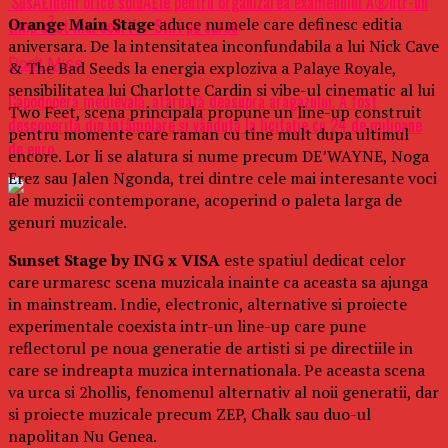
‘SusÅ£inem orice soluÅ£ie pentru organizarea examenului Ã®ntr-un
Orange Main Stage
aduce numele care definesc editia
timp cÃ¢t mai scurt’ – Stiri pe surse
aniversara. De la intensitatea inconfundabila a lui Nick Cave
Don't Miss
& The Bad Seeds la energia exploziva a Palaye Royale,
sensibilitatea lui Charlotte Cardin si vibe-ul cinematic al lui
Capodoperă medievală, atârnată deasupra aragazului. A fost
Two Feet, scena principala propune un line-up construit
descoperită din întâmplare şi vândută la licitaţie cu 24 de milioane
pentru momente care raman cu tine mult dupa ultimul
de euro
encore. Lor li se alatura si nume precum DE’WAYNE, Noga
Erez sau Jalen Ngonda, trei dintre cele mai interesante voci
ale muzicii contemporane, acoperind o paleta larga de
genuri muzicale.
Sunset Stage by ING x VISA
este spatiul dedicat celor
care urmaresc scena muzicala inainte ca aceasta sa ajunga
in mainstream. Indie, electronic, alternative si proiecte
experimentale coexista intr-un line-up care pune
reflectorul pe noua generatie de artisti si pe directiile in
care se indreapta muzica internationala. Pe aceasta scena
va urca si 2hollis, fenomenul alternativ al noii generatii, dar
si proiecte muzicale precum ZEP, Chalk sau duo-ul
napolitan Nu Genea.