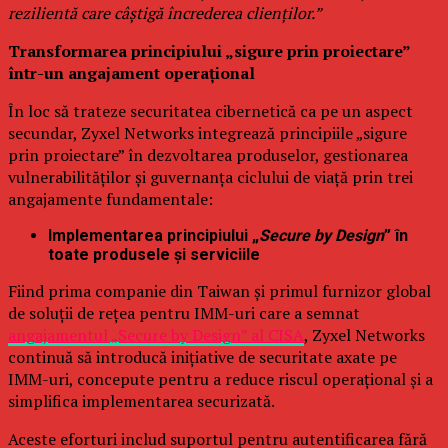
rezilientă care câștigă încrederea clienților.”
Transformarea principiului „sigure prin proiectare”
într-un angajament operațional
În loc să trateze securitatea cibernetică ca pe un aspect
secundar, Zyxel Networks integrează principiile „sigure
prin proiectare” în dezvoltarea produselor, gestionarea
vulnerabilităților și guvernanța ciclului de viață prin trei
angajamente fundamentale:
Implementarea principiului „
Secure by Design
” în
toate produsele și serviciile
Fiind prima companie din Taiwan și primul furnizor global
de soluții de rețea pentru IMM-uri care a semnat
angajamentul „Secure by Design” al CISA
, Zyxel Networks
continuă să introducă inițiative de securitate axate pe
IMM-uri, concepute pentru a reduce riscul operațional și a
simplifica implementarea securizată.
Aceste eforturi includ suportul pentru autentificarea fără