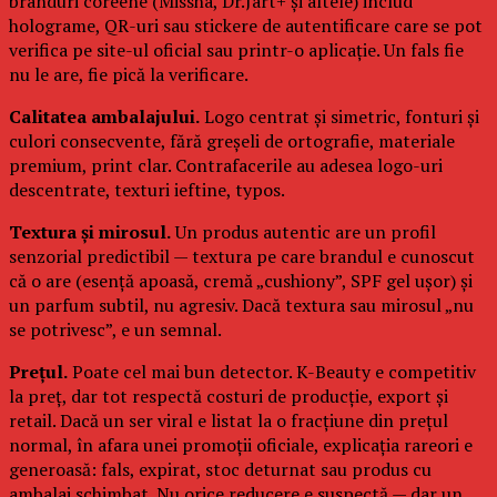
branduri coreene (Missha, Dr.Jart+ și altele) includ
holograme, QR-uri sau stickere de autentificare care se pot
verifica pe site-ul oficial sau printr-o aplicație. Un fals fie
nu le are, fie pică la verificare.
Calitatea ambalajului.
Logo centrat și simetric, fonturi și
culori consecvente, fără greșeli de ortografie, materiale
premium, print clar. Contrafacerile au adesea logo-uri
descentrate, texturi ieftine, typos.
Textura și mirosul.
Un produs autentic are un profil
senzorial predictibil — textura pe care brandul e cunoscut
că o are (esență apoasă, cremă „cushiony”, SPF gel ușor) și
un parfum subtil, nu agresiv. Dacă textura sau mirosul „nu
se potrivesc”, e un semnal.
Prețul.
Poate cel mai bun detector. K-Beauty e competitiv
la preț, dar tot respectă costuri de producție, export și
retail. Dacă un ser viral e listat la o fracțiune din prețul
normal, în afara unei promoții oficiale, explicația rareori e
generoasă: fals, expirat, stoc deturnat sau produs cu
ambalaj schimbat. Nu orice reducere e suspectă — dar un