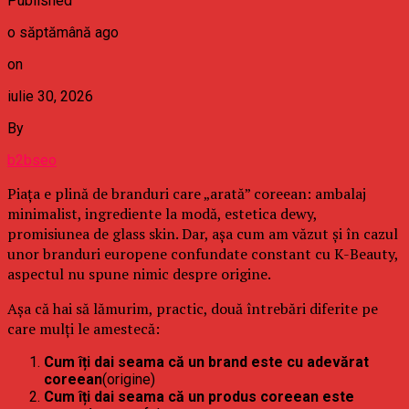
Published
o săptămână ago
on
iulie 30, 2026
By
b2bseo
Piața e plină de branduri care „arată” coreean: ambalaj
minimalist, ingrediente la modă, estetica dewy,
promisiunea de glass skin. Dar, așa cum am văzut și în cazul
unor branduri europene confundate constant cu K-Beauty,
aspectul nu spune nimic despre origine.
Așa că hai să lămurim, practic, două întrebări diferite pe
care mulți le amestecă:
Cum îți dai seama că un brand este cu adevărat
coreean
(origine)
Cum îți dai seama că un produs coreean este