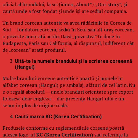
oficial al brandului, la secțiunea „About” / „Our story”, și
caută unde a fost fondat și unde își are sediul compania.
Un brand coreean autentic va avea rădăcinile în Coreea de
Sud — fondatori coreeni, sediu în Seul sau alt oraș coreean,
o poveste ancorată acolo. Dacă „povestea” te duce în
Budapesta, Paris sau California, ai răspunsul, indiferent cât
de „coreean” arată produsul.
Uită-te la numele brandului și la scrierea coreeană
(Hangul)
Multe branduri coreene autentice poartă și numele în
alfabet coreean (Hangul) pe ambalaj, alături de cel latin. Nu
e o regulă absolută — unele branduri orientate spre export
folosesc doar engleza — dar prezența Hangul-ului e un
semn în plus de origine reală.
Caută marca KC (Korea Certification)
Produsele conforme cu reglementările coreene poartă
adesea logo-ul
KC (Korea Certification)
sau referințe la