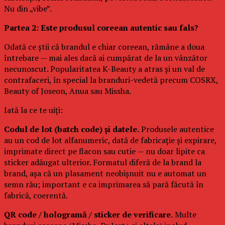
Nu din „vibe”.
Partea 2: Este produsul coreean autentic sau fals?
Odată ce știi că brandul e chiar coreean, rămâne a doua
întrebare — mai ales dacă ai cumpărat de la un vânzător
necunoscut. Popularitatea K-Beauty a atras și un val de
contrafaceri, în special la branduri-vedetă precum COSRX,
Beauty of Joseon, Anua sau Missha.
Iată la ce te uiți:
Codul de lot (batch code) și datele.
Produsele autentice
au un cod de lot alfanumeric, dată de fabricație și expirare,
imprimate direct pe flacon sau cutie — nu doar lipite ca
sticker adăugat ulterior. Formatul diferă de la brand la
brand, așa că un plasament neobișnuit nu e automat un
semn rău; important e ca imprimarea să pară făcută în
fabrică, coerentă.
QR code / hologramă / sticker de verificare.
Multe