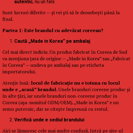
autentic
, nu un fals
Sunt lucruri diferite — și vei ști să le deosebești până la
final.
Partea 1: Este brandul cu adevărat coreean?
Caută „Made in Korea” pe ambalaj
Cel mai direct indiciu. Un produs fabricat în Coreea de Sud
va menționa țara de origine — „Made in Korea” sau „Fabricat
în Coreea” — undeva pe ambalaj sau pe eticheta
importatorului.
Atenție însă:
locul de fabricație nu e totuna cu locul
unde e „acasă” brandul.
Unele branduri coreene produc și
în alte țări, iar unele branduri non-coreene produc în
Coreea (așa-numitul ODM/OEM). „Made in Korea” e un
semn puternic, dar se citește împreună cu restul.
Verifică unde e sediul brandului
Aici se lămuresc cele mai multe confuzii. Intră pe site-ul