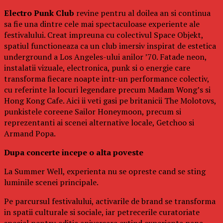
Electro Punk Club
revine pentru al doilea an si continua
sa fie una dintre cele mai spectaculoase experiente ale
festivalului. Creat impreuna cu colectivul Space Objekt,
spatiul functioneaza ca un club imersiv inspirat de estetica
underground a Los Angeles-ului anilor ’70. Fatade neon,
instalatii vizuale, electronica, punk si o energie care
transforma fiecare noapte intr-un performance colectiv,
cu referinte la locuri legendare precum Madam Wong’s si
Hong Kong Cafe. Aici ii veti gasi pe britanicii The Molotovs,
punkistele coreene Sailor Honeymoon, precum si
reprezentanti ai scenei alternative locale, Getchoo si
Armand Popa.
Dupa concerte incepe o alta poveste
La Summer Well, experienta nu se opreste cand se sting
luminile scenei principale.
Pe parcursul festivalului, activarile de brand se transforma
in spatii culturale si sociale, iar petrecerile curatoriate
special pentru editia aniversara extind experienta pana