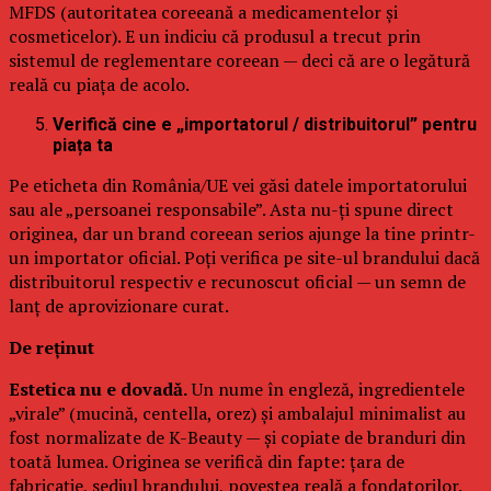
MFDS (autoritatea coreeană a medicamentelor și
cosmeticelor). E un indiciu că produsul a trecut prin
sistemul de reglementare coreean — deci că are o legătură
reală cu piața de acolo.
Verifică cine e „importatorul / distribuitorul” pentru
piața ta
Pe eticheta din România/UE vei găsi datele importatorului
sau ale „persoanei responsabile”. Asta nu-ți spune direct
originea, dar un brand coreean serios ajunge la tine printr-
un importator oficial. Poți verifica pe site-ul brandului dacă
distribuitorul respectiv e recunoscut oficial — un semn de
lanț de aprovizionare curat.
De reținut
Estetica nu e dovadă.
Un nume în engleză, ingredientele
„virale” (mucină, centella, orez) și ambalajul minimalist au
fost normalizate de K-Beauty — și copiate de branduri din
toată lumea. Originea se verifică din fapte: țara de
fabricație, sediul brandului, povestea reală a fondatorilor.