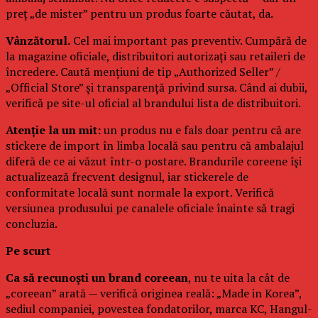
preț „de mister” pentru un produs foarte căutat, da.
Vânzătorul.
Cel mai important pas preventiv. Cumpără de
la magazine oficiale, distribuitori autorizați sau retaileri de
încredere. Caută mențiuni de tip „Authorized Seller” /
„Official Store” și transparență privind sursa. Când ai dubii,
verifică pe site-ul oficial al brandului lista de distribuitori.
Atenție la un mit:
un produs nu e fals doar pentru că are
stickere de import în limba locală sau pentru că ambalajul
diferă de ce ai văzut într-o postare. Brandurile coreene își
actualizează frecvent designul, iar stickerele de
conformitate locală sunt normale la export. Verifică
versiunea produsului pe canalele oficiale înainte să tragi
concluzia.
Pe scurt
Ca să recunoști un brand coreean
, nu te uita la cât de
„coreean” arată — verifică originea reală: „Made in Korea”,
sediul companiei, povestea fondatorilor, marca KC, Hangul-