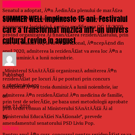
Uncategorized
Senatul a adoptat, Ã®n ÅedinÅ£a plenului de marÅ£ea
SUMMER WELL implineste 15 ani. Festivalul
trecutÄ, Ã®n unanimitate (72 de voturi „pentru”),
propunerea legislativÄ pentru modificarea OG 18/2009
care a transformat muzica intr-un univers
privind organizarea Åi finanÅ£area rezidenÅ£iatului, prin
cultural revine in august
care s-a stabilit cÄ, la nivel naÅ£ional, Ã®ncepÃ¢nd din
anul 2020, admiterea la rezidenÅ£iat va avea loc Ã®n a
treia duminicÄ a lunii noiembrie.
„Ministerul SÄnÄtÄÅ£ii organizeazÄ admiterea Ã®n
Published
rezidenÅ£iat pe locuri Åi pe posturi prin concurs
o săptămână ago
naÅ£ional Ã®n a treia duminicÄ a lunii noiembrie, iar
admiterea Ã®n rezidenÅ£iatul Ã®n medicina de familie,
on
prin test de selecÅ£ie, pe baza unei metodologii aprobate
iulie 31, 2026
prin ordin comun al Ministerului SÄnÄtÄÅ£ii Åi al
Ministerului EducaÅ£iei NaÅ£ionale”, prevede
By
amendamentul senatorului PSD Liviu Pop.
b2bseo
Pentru anul Ã®n curs, concursul pentru rezidenÅ£iat se va