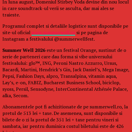
In luna august, Domeniul Stirbey Voda devine din nou locul
in care soundtrack-ul verii se asculta, dar mai ales se
traieste.
Programul complet si detaliile logistice sunt disponibile pe
site-ul oficial
www.summerwell.ro
si pe pagina de
Instagram a festivalului @summerwellfest.
Summer Well 2026
este un festival Orange, sustinut de o
serie de parteneri care dau forma si vibe universului
festivalului: glo™, ING, Peroni Nastro Azzurro, Ursus,
Bacardi, Martini, Hendrick’s Gin, Jack Daniel’s, Mega Image,
Pepsi, Fashion Days, alpro, Transalpina, vitamin aqua,
Lay’s, e-on, FABIZ, Bucharest Business School, biciclop,
syoss, Persil, Sensodyne, InterContinental Athénée Palace,
alka, Secom.
Abonamentele pot fi achizitionate de pe summerwell.ro, la
pretul de 513 lei + taxe. De asemenea, sunt disponibile si
bilete de o zi la pretul de 351 lei + taxe pentru vineri si
sambata, iar pentru duminica costul biletului este de 426