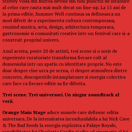
Stirbey Voda din Buftea devine din nou punctul de intalnire
al celor care cauta mai mult decat un line-up. La 15 ani de
la prima editie, Summer Well continua sa defineasca un
mod diferit de a experimenta cultura contemporana,
reunind muzica, arta, design, arhitectura temporara,
gastronomie si comunitati creative intr-un festival care si-a
construit propriul univers.
Anul acesta, peste 20 de artisti, trei scene si o serie de
experiente curatoriate transforma fiecare colt al
domeniului intr-un spatiu cu identitate proprie. Nu este
doar despre cine urca pe scena, ci despre atmosfera dintre
concerte, descoperirile intamplatoare si energia colectiva
care face ca fiecare editie sa fie diferita.
Trei scene. Trei universuri. Un singur soundtrack al
verii.
Orange Main Stage
aduce numele care definesc editia
aniversara. De la intensitatea inconfundabila a lui Nick Cave
& The Bad Seeds la energia exploziva a Palaye Royale,
sensibilitatea lui Charlotte Cardin si vibe-ul cinematic al lui