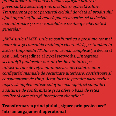
producătoare, încrederea trebuie câștigată printr-o
guvernanță a securității verificabilă și aplicată zilnic.
Transparența pe tot parcursul ciclului de viață al produsului
ajută organizațiile să reducă punctele oarbe, să ia decizii
mai informate și să-și consolideze reziliența cibernetică
generală.”
„IMM-urile și MSP-urile se confruntă cu o presiune tot mai
mare de a-și consolida reziliența cibernetică, gestionând în
același timp medii IT din ce în ce mai complexe”,
a declarat
Ken Tsai, președinte al Zyxel Networks.
„Integrarea
securității produselor out-of-the-box în întreaga
infrastructură de rețea minimizează necesitatea unor
configurări manuale de securizare ulterioare, costisitoare și
consumatoare de timp. Acest lucru le permite partenerilor
noștri să implementeze soluțiile mai rapid, să simplifice
auditurile de conformitate și să ofere o bază de rețea
rezilientă care câștigă încrederea clienților.”
Transformarea principiului „sigure prin proiectare”
într-un angajament operațional