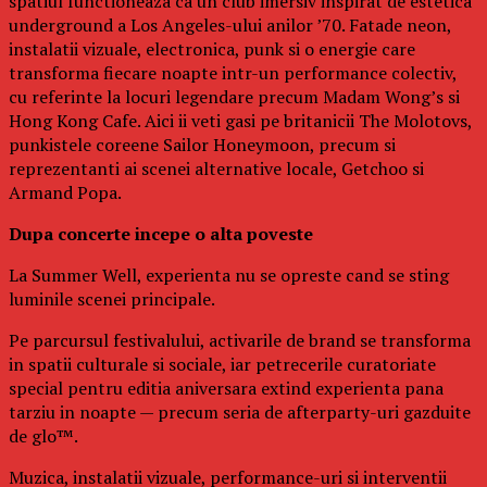
spatiul functioneaza ca un club imersiv inspirat de estetica
underground a Los Angeles-ului anilor ’70. Fatade neon,
instalatii vizuale, electronica, punk si o energie care
transforma fiecare noapte intr-un performance colectiv,
cu referinte la locuri legendare precum Madam Wong’s si
Hong Kong Cafe. Aici ii veti gasi pe britanicii The Molotovs,
punkistele coreene Sailor Honeymoon, precum si
reprezentanti ai scenei alternative locale, Getchoo si
Armand Popa.
Dupa concerte incepe o alta poveste
La Summer Well, experienta nu se opreste cand se sting
luminile scenei principale.
Pe parcursul festivalului, activarile de brand se transforma
in spatii culturale si sociale, iar petrecerile curatoriate
special pentru editia aniversara extind experienta pana
tarziu in noapte — precum seria de afterparty-uri gazduite
de glo™.
Muzica, instalatii vizuale, performance-uri si interventii