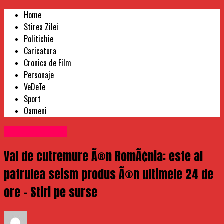
Home
Stirea Zilei
Politichie
Caricatura
Cronica de Film
Personaje
VeDeTe
Sport
Oameni
Uncategorized
Val de cutremure Ã®n RomÃ¢nia: este al
patrulea seism produs Ã®n ultimele 24 de
ore – Stiri pe surse