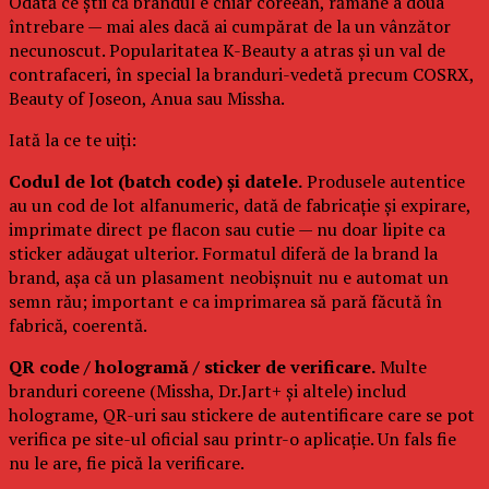
Odată ce știi că brandul e chiar coreean, rămâne a doua
întrebare — mai ales dacă ai cumpărat de la un vânzător
necunoscut. Popularitatea K-Beauty a atras și un val de
contrafaceri, în special la branduri-vedetă precum COSRX,
Beauty of Joseon, Anua sau Missha.
Iată la ce te uiți:
Codul de lot (batch code) și datele.
Produsele autentice
au un cod de lot alfanumeric, dată de fabricație și expirare,
imprimate direct pe flacon sau cutie — nu doar lipite ca
sticker adăugat ulterior. Formatul diferă de la brand la
brand, așa că un plasament neobișnuit nu e automat un
semn rău; important e ca imprimarea să pară făcută în
fabrică, coerentă.
QR code / hologramă / sticker de verificare.
Multe
branduri coreene (Missha, Dr.Jart+ și altele) includ
holograme, QR-uri sau stickere de autentificare care se pot
verifica pe site-ul oficial sau printr-o aplicație. Un fals fie
nu le are, fie pică la verificare.