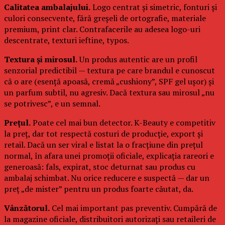
Calitatea ambalajului.
Logo centrat și simetric, fonturi și
culori consecvente, fără greșeli de ortografie, materiale
premium, print clar. Contrafacerile au adesea logo-uri
descentrate, texturi ieftine, typos.
Textura și mirosul.
Un produs autentic are un profil
senzorial predictibil — textura pe care brandul e cunoscut
că o are (esență apoasă, cremă „cushiony”, SPF gel ușor) și
un parfum subtil, nu agresiv. Dacă textura sau mirosul „nu
se potrivesc”, e un semnal.
Prețul.
Poate cel mai bun detector. K-Beauty e competitiv
la preț, dar tot respectă costuri de producție, export și
retail. Dacă un ser viral e listat la o fracțiune din prețul
normal, în afara unei promoții oficiale, explicația rareori e
generoasă: fals, expirat, stoc deturnat sau produs cu
ambalaj schimbat. Nu orice reducere e suspectă — dar un
preț „de mister” pentru un produs foarte căutat, da.
Vânzătorul.
Cel mai important pas preventiv. Cumpără de
la magazine oficiale, distribuitori autorizați sau retaileri de