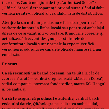
încredere. Caută mențiuni de tip „Authorized Seller” /
„Official Store” și transparență privind sursa. Când ai dubii,
verifică pe site-ul oficial al brandului lista de distribuitori.
Atenție la un mit:
un produs nu e fals doar pentru că are
stickere de import în limba locală sau pentru că ambalajul
diferă de ce ai văzut într-o postare. Brandurile coreene își
actualizează frecvent designul, iar stickerele de
conformitate locală sunt normale la export. Verifică
versiunea produsului pe canalele oficiale înainte să tragi
concluzia.
Pe scurt
Ca să recunoști un brand coreean
, nu te uita la cât de
„coreean” arată — verifică originea reală: „Made in Korea”,
sediul companiei, povestea fondatorilor, marca KC, Hangul-
ul pe ambalaj.
Ca să te asiguri că produsul e autentic
, verifică batch
code-ul și datele, QR/holograma, calitatea ambalajului,
textura, prețul plauzibil comercial și, mai ales, cumpără de