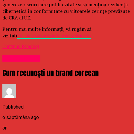
genereze riscuri care pot fi evitate și să mențină reziliența
cibernetică în conformitate cu viitoarele cerințe prevăzute
de CRA al UE.
Pentru mai multe informații, vă rugăm să
vizitați
https://www.zyxel.com/global/en
Continue Reading
Uncategorized
Cum recunoști un brand coreean
Published
o săptămână ago
on