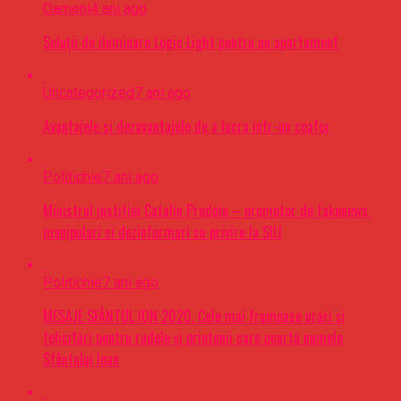
Oameni
4 ani ago
Soluții de iluminare Logic Light pentru un apartament
Uncategorized
7 ani ago
Avantajele si dezavantajele de a lucra intr-un coafor
Politichie
7 ani ago
Ministrul justitiei Catalin Predoiu – promotor de fakenews,
manipulari si dezinformari cu privire la SIIJ
Politichie
7 ani ago
MESAJE SFÂNTUL ION 2020. Cele mai frumoase urări şi
felicitări pentru rudele şi prietenii care poartă numele
Sfântului Ioan