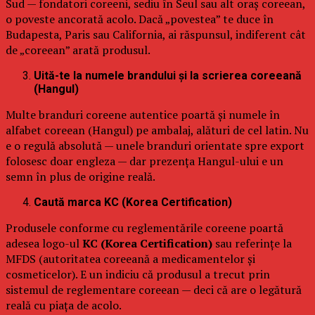
Sud — fondatori coreeni, sediu în Seul sau alt oraș coreean,
o poveste ancorată acolo. Dacă „povestea” te duce în
Budapesta, Paris sau California, ai răspunsul, indiferent cât
de „coreean” arată produsul.
Uită-te la numele brandului și la scrierea coreeană
(Hangul)
Multe branduri coreene autentice poartă și numele în
alfabet coreean (Hangul) pe ambalaj, alături de cel latin. Nu
e o regulă absolută — unele branduri orientate spre export
folosesc doar engleza — dar prezența Hangul-ului e un
semn în plus de origine reală.
Caută marca KC (Korea Certification)
Produsele conforme cu reglementările coreene poartă
adesea logo-ul
KC (Korea Certification)
sau referințe la
MFDS (autoritatea coreeană a medicamentelor și
cosmeticelor). E un indiciu că produsul a trecut prin
sistemul de reglementare coreean — deci că are o legătură
reală cu piața de acolo.