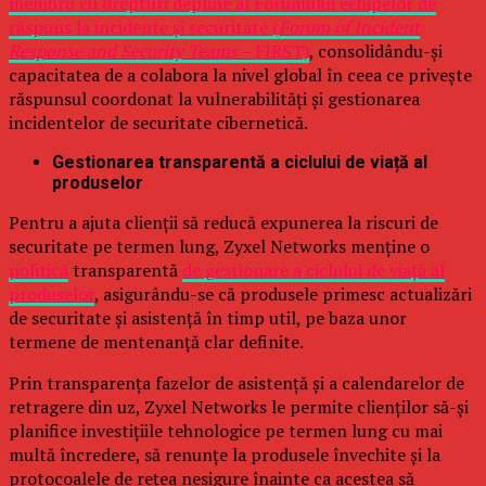
membru cu drepturi depline al Forumului echipelor de
răspuns la incidente și securitate (
Forum of Incident
Response and Security Teams –
FIRST)
, consolidându-și
capacitatea de a colabora la nivel global în ceea ce privește
răspunsul coordonat la vulnerabilități și gestionarea
incidentelor de securitate cibernetică.
Gestionarea transparentă a ciclului de viață al
produselor
Pentru a ajuta clienții să reducă expunerea la riscuri de
securitate pe termen lung, Zyxel Networks menține o
politică
transparentă
de gestionare a ciclului de viață al
produselor
, asigurându-se că produsele primesc actualizări
de securitate și asistență în timp util, pe baza unor
termene de mentenanță clar definite.
Prin transparența fazelor de asistență și a calendarelor de
retragere din uz, Zyxel Networks le permite clienților să-și
planifice investițiile tehnologice pe termen lung cu mai
multă încredere, să renunțe la produsele învechite și la
protocoalele de rețea nesigure înainte ca acestea să