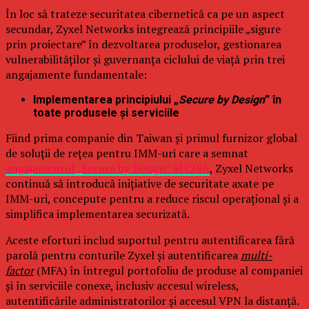
În loc să trateze securitatea cibernetică ca pe un aspect
secundar, Zyxel Networks integrează principiile „sigure
prin proiectare” în dezvoltarea produselor, gestionarea
vulnerabilităților și guvernanța ciclului de viață prin trei
angajamente fundamentale:
Implementarea principiului „
Secure by Design
” în
toate produsele și serviciile
Fiind prima companie din Taiwan și primul furnizor global
de soluții de rețea pentru IMM-uri care a semnat
angajamentul „Secure by Design” al CISA
, Zyxel Networks
continuă să introducă inițiative de securitate axate pe
IMM-uri, concepute pentru a reduce riscul operațional și a
simplifica implementarea securizată.
Aceste eforturi includ suportul pentru autentificarea fără
parolă pentru conturile Zyxel și autentificarea
multi-
factor
(MFA) în întregul portofoliu de produse al companiei
și în serviciile conexe, inclusiv accesul wireless,
autentificările administratorilor și accesul VPN la distanță.