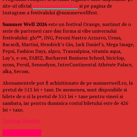
site-ul oficial
www.summerwell.ro
si pe pagina de
Instagram a festivalului @summerwellfest.
Summer Well 2026
este un festival Orange, sustinut de o
serie de parteneri care dau forma si vibe universului
festivalului: glo™, ING, Peroni Nastro Azzurro, Ursus,
Bacardi, Martini, Hendrick’s Gin, Jack Daniel’s, Mega Image,
Pepsi, Fashion Days, alpro, Transalpina, vitamin aqua,
Lay’s, e-on, FABIZ, Bucharest Business School, biciclop,
syoss, Persil, Sensodyne, InterContinental Athénée Palace,
alka, Secom.
Abonamentele pot fi achizitionate de pe summerwell.ro, la
pretul de 513 lei + taxe. De asemenea, sunt disponibile si
bilete de o zi la pretul de 351 lei + taxe pentru vineri si
sambata, iar pentru duminica costul biletului este de 426
lei + taxe.
Continue Reading
Uncategorized