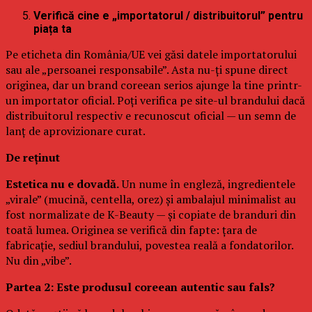
Verifică cine e „importatorul / distribuitorul” pentru
piața ta
Pe eticheta din România/UE vei găsi datele importatorului
sau ale „persoanei responsabile”. Asta nu-ți spune direct
originea, dar un brand coreean serios ajunge la tine printr-
un importator oficial. Poți verifica pe site-ul brandului dacă
distribuitorul respectiv e recunoscut oficial — un semn de
lanț de aprovizionare curat.
De reținut
Estetica nu e dovadă.
Un nume în engleză, ingredientele
„virale” (mucină, centella, orez) și ambalajul minimalist au
fost normalizate de K-Beauty — și copiate de branduri din
toată lumea. Originea se verifică din fapte: țara de
fabricație, sediul brandului, povestea reală a fondatorilor.
Nu din „vibe”.
Partea 2: Este produsul coreean autentic sau fals?