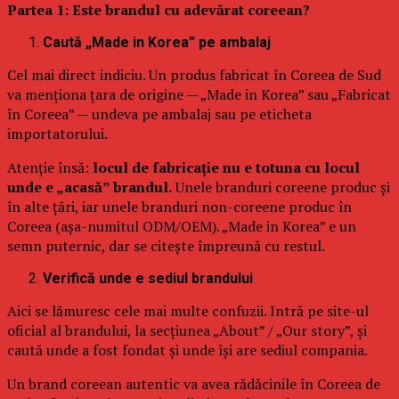
Partea 1: Este brandul cu adevărat coreean?
Caută „Made in Korea” pe ambalaj
Cel mai direct indiciu. Un produs fabricat în Coreea de Sud
va menționa țara de origine — „Made in Korea” sau „Fabricat
în Coreea” — undeva pe ambalaj sau pe eticheta
importatorului.
Atenție însă:
locul de fabricație nu e totuna cu locul
unde e „acasă” brandul.
Unele branduri coreene produc și
în alte țări, iar unele branduri non-coreene produc în
Coreea (așa-numitul ODM/OEM). „Made in Korea” e un
semn puternic, dar se citește împreună cu restul.
Verifică unde e sediul brandului
Aici se lămuresc cele mai multe confuzii. Intră pe site-ul
oficial al brandului, la secțiunea „About” / „Our story”, și
caută unde a fost fondat și unde își are sediul compania.
Un brand coreean autentic va avea rădăcinile în Coreea de