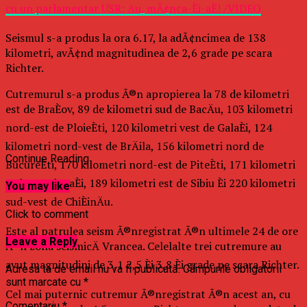
cu un parlamentar USR: Au, mÃ¢nca-Èi-aÈ! /VIDEO
Seismul s-a produs la ora 6.17, la adÃ¢ncimea de 138
kilometri, avÃ¢nd magnitudinea de 2,6 grade pe scara
Richter.
Cutremurul s-a produs Ã®n apropierea la 78 de kilometri
est de BraÈov, 89 de kilometri sud de BacÄu, 103 kilometri
nord-est de PloieÈti, 120 kilometri vest de GalaÈi, 124
kilometri nord-vest de BrÄila, 156 kilometri nord de
Continue Reading
BucureÈti, 170 kilometri nord-est de PiteÈti, 171 kilometri
sud-vest de IaÈi, 189 kilometri est de Sibiu Èi 220 kilometri
You may like
sud-vest de ChiÈinÄu.
Click to comment
Este al patrulea seism Ã®nregistrat Ã®n ultimele 24 de ore
Leave a Reply
Ã®n zona seismicÄ Vrancea. Celelalte trei cutremure au
avut magnitudini de 3,1 2,5 Èi 3,8 Èi grade pe scara Richter.
Adresa ta de email nu va fi publicată.
Câmpurile obligatorii
sunt marcate cu
*
Cel mai puternic cutremur Ã®nregistrat Ã®n acest an, cu
Comentariu
*