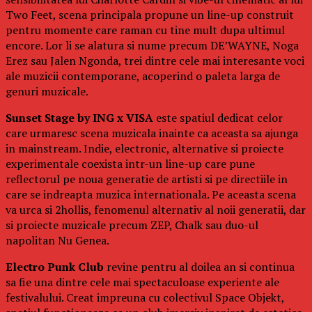
Two Feet, scena principala propune un line-up construit
pentru momente care raman cu tine mult dupa ultimul
encore. Lor li se alatura si nume precum DE’WAYNE, Noga
Erez sau Jalen Ngonda, trei dintre cele mai interesante voci
ale muzicii contemporane, acoperind o paleta larga de
genuri muzicale.
Sunset Stage by ING x VISA
este spatiul dedicat celor
care urmaresc scena muzicala inainte ca aceasta sa ajunga
in mainstream. Indie, electronic, alternative si proiecte
experimentale coexista intr-un line-up care pune
reflectorul pe noua generatie de artisti si pe directiile in
care se indreapta muzica internationala. Pe aceasta scena
va urca si 2hollis, fenomenul alternativ al noii generatii, dar
si proiecte muzicale precum ZEP, Chalk sau duo-ul
napolitan Nu Genea.
Electro Punk Club
revine pentru al doilea an si continua
sa fie una dintre cele mai spectaculoase experiente ale
festivalului. Creat impreuna cu colectivul Space Objekt,