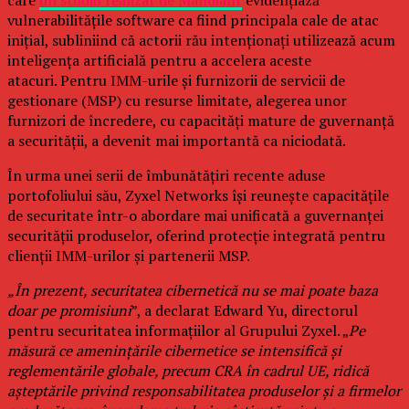
care
un studiu realizat de Mandiant
evidențiază
vulnerabilitățile software ca fiind principala cale de atac
inițial, subliniind că actorii rău intenționați utilizează acum
inteligența artificială pentru a accelera aceste
atacuri. Pentru IMM-urile și furnizorii de servicii de
gestionare (MSP) cu resurse limitate, alegerea unor
furnizori de încredere, cu capacități mature de guvernanță
a securității, a devenit mai importantă ca niciodată.
În urma unei serii de îmbunătățiri recente aduse
portofoliului său, Zyxel Networks își reunește capacitățile
de securitate într-o abordare mai unificată a guvernanței
securității produselor, oferind protecție integrată pentru
clienții IMM-urilor și partenerii MSP.
„În prezent, securitatea cibernetică nu se mai poate baza
doar pe promisiuni
”, a declarat Edward Yu, directorul
pentru securitatea informațiilor al Grupului Zyxel. „
Pe
măsură ce amenințările cibernetice se intensifică și
reglementările globale, precum CRA în cadrul UE, ridică
așteptările privind responsabilitatea produselor și a firmelor