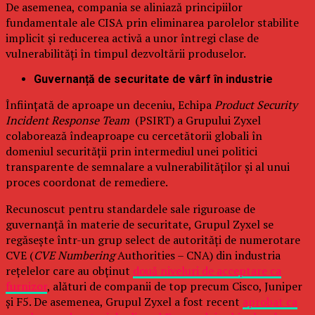
De asemenea, compania se aliniază principiilor
fundamentale ale CISA prin eliminarea parolelor stabilite
implicit și reducerea activă a unor întregi clase de
vulnerabilități în timpul dezvoltării produselor.
Guvernanță de securitate de vârf în industrie
Înființată de aproape un deceniu, Echipa
Product Security
Incident Response Team
(PSIRT) a Grupului Zyxel
colaborează îndeaproape cu cercetătorii globali în
domeniul securității prin intermediul unei politici
transparente de semnalare a vulnerabilităților și al unui
proces coordonat de remediere.
Recunoscut pentru standardele sale riguroase de
guvernanță în materie de securitate, Grupul Zyxel se
regăsește într-un grup select de autorități de numerotare
CVE (
CVE Numbering
Authorities – CNA) din industria
rețelelor care au obținut
două niveluri de acceptare ca
furnizor
, alături de companii de top precum Cisco, Juniper
și F5. De asemenea, Grupul Zyxel a fost recent
aprobat ca