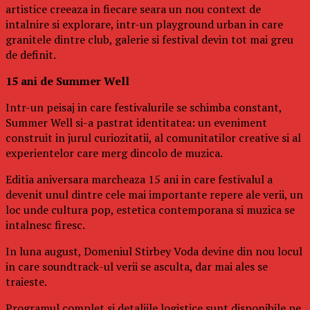
artistice creeaza in fiecare seara un nou context de
intalnire si explorare, intr-un playground urban in care
granitele dintre club, galerie si festival devin tot mai greu
de definit.
15 ani de Summer Well
Intr-un peisaj in care festivalurile se schimba constant,
Summer Well si-a pastrat identitatea: un eveniment
construit in jurul curiozitatii, al comunitatilor creative si al
experientelor care merg dincolo de muzica.
Editia aniversara marcheaza 15 ani in care festivalul a
devenit unul dintre cele mai importante repere ale verii, un
loc unde cultura pop, estetica contemporana si muzica se
intalnesc firesc.
In luna august, Domeniul Stirbey Voda devine din nou locul
in care soundtrack-ul verii se asculta, dar mai ales se
traieste.
Programul complet si detaliile logistice sunt disponibile pe