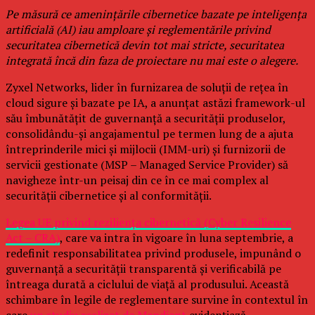
Pe măsură ce amenințările cibernetice bazate pe inteligența
artificială (AI) iau amploare și reglementările privind
securitatea cibernetică devin tot mai stricte, securitatea
integrată încă din faza de proiectare nu mai este o alegere.
Zyxel Networks, lider în furnizarea de soluții de rețea în
cloud sigure și bazate pe IA, a anunțat astăzi framework-ul
său îmbunătățit de guvernanță a securității produselor,
consolidându-și angajamentul pe termen lung de a ajuta
întreprinderile mici și mijlocii (IMM-uri) și furnizorii de
servicii gestionate (MSP – Managed Service Provider) să
navigheze într-un peisaj din ce în ce mai complex al
securității cibernetice și al conformității.
Legea UE privind reziliența cibernetică (Cyber Resilience
Act – CRA)
, care va intra în vigoare în luna septembrie, a
redefinit responsabilitatea privind produsele, impunând o
guvernanță a securității transparentă și verificabilă pe
întreaga durată a ciclului de viață al produsului. Această
schimbare în legile de reglementare survine în contextul în