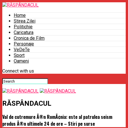
Home
Stirea Zilei
Politichie
Caricatura
Cronica de Film
Personaje
VeDeTe
Sport
Oameni
Connect with us
RĂSPÂNDACUL
Val de cutremure Ã®n RomÃ¢nia: este al patrulea seism
produs Ã®n ultimele 24 de ore – Stiri pe surse