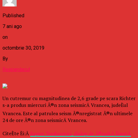
Published
7 ani ago
on
octombrie 30, 2019
By
Raspandacul
Un cutremur cu magnitudinea de 2,6 grade pe scara Richter
s-a produs miercuri Ã®n zona seismicÄ Vrancea, judeÈul
Vrancea. Este al patrulea seism Ã®nregistrat Ã®n ultimele
24 de ore Ã®n zona seismicÄ Vrancea.
CiteÈte Èi:Â
Eugen Teodorovici, dialog de Ã®naltÄ ÈinutÄ