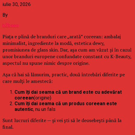
iulie 30, 2026
By
b2bseo
Piața e plină de branduri care „arată” coreean: ambalaj
minimalist, ingrediente la modă, estetica dewy,
promisiunea de glass skin. Dar, așa cum am văzut și în cazul
unor branduri europene confundate constant cu K-Beauty,
aspectul nu spune nimic despre origine.
Așa că hai să lămurim, practic, două întrebări diferite pe
care mulți le amestecă:
Cum îți dai seama că un brand este cu adevărat
coreean
(origine)
Cum îți dai seama că un produs coreean este
autentic
, nu un fals
Sunt lucruri diferite — și vei ști să le deosebești până la
final.