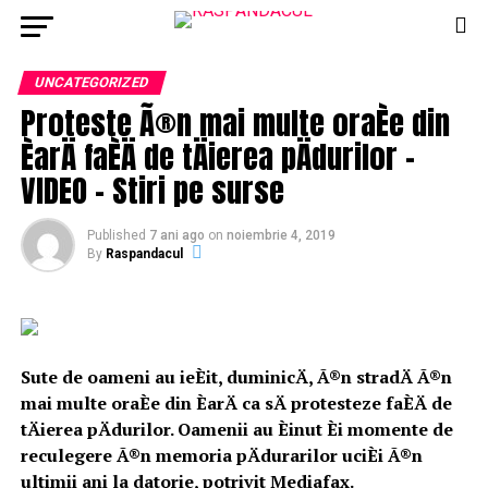
UNCATEGORIZED
Proteste Ã®n mai multe oraÈe din
ÈarÄ faÈÄ de tÄierea pÄdurilor –
VIDEO – Stiri pe surse
Published
7 ani ago
on
noiembrie 4, 2019
By
Raspandacul
Sute de oameni au ieÈit, duminicÄ, Ã®n stradÄ Ã®n
mai multe oraÈe din ÈarÄ ca sÄ protesteze faÈÄ de
tÄierea pÄdurilor. Oamenii au Èinut Èi momente de
reculegere Ã®n memoria pÄdurarilor uciÈi Ã®n
ultimii ani la datorie, potrivit Mediafax.