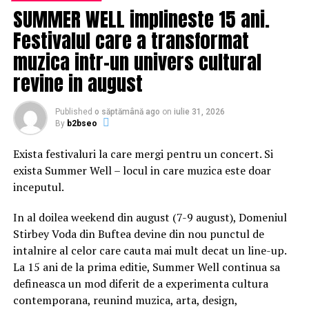
âTrebuie sÄ luÄm atitudine Èi sÄ protestam faÈÄ de
SUMMER WELL implineste 15 ani.
defriÈÄrile abuzive, cerem protecÈia pÄdurarilor. Am
Festivalul care a transformat
ieÈit Ã®n stradÄ fiindcÄ cel puÈin pÃ¢nÄ la ora actualÄ
muzica intr-un univers cultural
nu am vÄzut un rezultat concret al autoritÄÈilor Èi
trebuie sÄ luÄm atitudine, noi, societatea civilÄ”, a spus
revine in august
acesta.
Published
o săptămână ago
on
iulie 31, 2026
ParticipanÈii la eveniment au pornit Ã®ntr-un marÈ pe
By
b2bseo
traseul Bulevardul Eroilor -PiaÈa Avram Iancu -
Prefectura Cluj Èi Ã®napoi pe Bulevardul Eroilor.
Exista festivaluri la care mergi pentru un concert. Si
exista Summer Well – locul in care muzica este doar
Èi la BraÈov aproape 500 de persoane au ieÈit Ã®n
inceputul.
stradÄ Èi au cerut oprirea defriÈÄrilor.
In al doilea weekend din august (7-9 august), Domeniul
âFÄrÄ pÄduri, n-avem viitorâ au scandat aproximativ
Stirbey Voda din Buftea devine din nou punctul de
200 de persoane la marÈul Ã®mpotriva tÄierilor ilegale,
intalnire al celor care cauta mai mult decat un line-up.
organizat la IaÈi. Oamenii s-au adunat Ã®n PiaÈa Unirii
La 15 ani de la prima editie, Summer Well continua sa
Èi au plecat cÄtre Palatul Culturii.
defineasca un mod diferit de a experimenta cultura
contemporana, reunind muzica, arta, design,