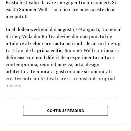
Exista festivaluri la care mergi pentru un concert. Si
ci se asigura ca fiecare dintre obstacole sunt infasurate
exista Summer Well – locul in care muzica este doar
si in dragoste. Impreuna cu ofertele prietenoase si cu
inceputul.
intreaga gama de produse calitative, floraria Ok Flora a
reusit sa fie cunoscuta ca fiind una din cele mai
In al doilea weekend din august (7-9 august), Domeniul
profesioniste florarii.
Stirbey Voda din Buftea devine din nou punctul de
intalnire al celor care cauta mai mult decat un line-up.
Ok Flora – Cand cuvintele nu sunt suficiente
La 15 ani de la prima editie, Summer Well continua sa
Ok Flora, un nume care a devenit acum sinonim cu
defineasca un mod diferit de a experimenta cultura
angajamentul sau de a-ti face ocaziile si mai mari, te
contemporana, reunind muzica, arta, design,
ajuta sa-ti exprimi cele mai profunde emotii prin
arhitectura temporara, gastronomie si comunitati
sortimentul larg de aranjamente de flori proaspat alese
creative intr-un festival care si-a construit propriul
si cadouri ce vor reusi sa incalzeasca inima persoanei
univers.
iubite. Ok Flora este un portal de cadouri online care
Anul acesta, peste 20 de artisti, trei scene si o serie de
asigura servicii de cea mai buna calitate pentru clientii
experiente curatoriate transforma fiecare colt al
sai, impreuna cu transportul gratuit.
CONTINUE READING
domeniului intr-un spatiu cu identitate proprie. Nu este
doar despre cine urca pe scena, ci despre atmosfera
dintre concerte, descoperirile intamplatoare si energia