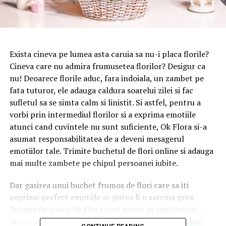
Exista cineva pe lumea asta caruia sa nu-i placa florile?
Cineva care nu admira frumusetea florilor? Desigur ca
nu! Deoarece florile aduc, fara indoiala, un zambet pe
fata tuturor, ele adauga caldura soarelui zilei si fac
sufletul sa se simta calm si linistit. Si astfel, pentru a
vorbi prin intermediul florilor si a exprima emotiile
atunci cand cuvintele nu sunt suficiente, Ok Flora si-a
asumat responsabilitatea de a deveni mesagerul
emotiilor tale. Trimite buchetul de flori online si adauga
mai multe zambete pe chipul persoanei iubite.
Dar gasirea unui buchet frumos de flori care sa iti
exprime perfect emotiile ar putea fi o sarcina grea.
Tocmai de aceea Ok Flora vine mereu in ajutorul tau,
intrucat poti alege din intreaga gama de
flori de lux
,