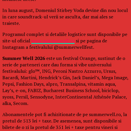
In luna august, Domeniul Stirbey Voda devine din nou locul
in care soundtrack-ul verii se asculta, dar mai ales se
traieste.
Programul complet si detaliile logistice sunt disponibile pe
site-ul oficial
www.summerwell.ro
si pe pagina de
Instagram a festivalului @summerwellfest.
Summer Well 2026
este un festival Orange, sustinut de o
serie de parteneri care dau forma si vibe universului
festivalului: glo™, ING, Peroni Nastro Azzurro, Ursus,
Bacardi, Martini, Hendrick’s Gin, Jack Daniel’s, Mega Image,
Pepsi, Fashion Days, alpro, Transalpina, vitamin aqua,
Lay’s, e-on, FABIZ, Bucharest Business School, biciclop,
syoss, Persil, Sensodyne, InterContinental Athénée Palace,
alka, Secom.
Abonamentele pot fi achizitionate de pe summerwell.ro, la
pretul de 513 lei + taxe. De asemenea, sunt disponibile si
bilete de o zi la pretul de 351 lei + taxe pentru vineri si