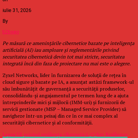
iulie 31, 2026
By
b2bseo
Pe măsură ce amenințările cibernetice bazate pe inteligența
artificială (AI) iau amploare și reglementările privind
securitatea cibernetică devin tot mai stricte, securitatea
integrată încă din faza de proiectare nu mai este o alegere.
Zyxel Networks, lider în furnizarea de soluții de rețea în
cloud sigure și bazate pe IA, a anunțat astăzi framework-ul
său îmbunătățit de guvernanță a securității produselor,
consolidându-și angajamentul pe termen lung de a ajuta
întreprinderile mici și mijlocii (IMM-uri) și furnizorii de
servicii gestionate (MSP – Managed Service Provider) să
navigheze într-un peisaj din ce în ce mai complex al
securității cibernetice și al conformității.
Legea UE privind reziliența cibernetică (Cyber Resilience