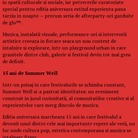
in spatii culturale si sociale, iar petrecerile curatoriate
special pentru editia aniversara extind experienta pana
tarziu in noapte — precum seria de afterparty-uri gazduite
de glo™.
Muzica, instalatii vizuale, performance-uri si interventii
artistice creeaza in fiecare seara un nou context de
intalnire si explorare, intr-un playground urban in care
granitele dintre club, galerie si festival devin tot mai greu
de definit.
15 ani de Summer Well
Intr-un peisaj in care festivalurile se schimba constant,
Summer Well si-a pastrat identitatea: un eveniment
construit in jurul curiozitatii, al comunitatilor creative si al
experientelor care merg dincolo de muzica.
Editia aniversara marcheaza 15 ani in care festivalul a
devenit unul dintre cele mai importante repere ale verii, un
loc unde cultura pop, estetica contemporana si muzica se
intalnesc firesc.