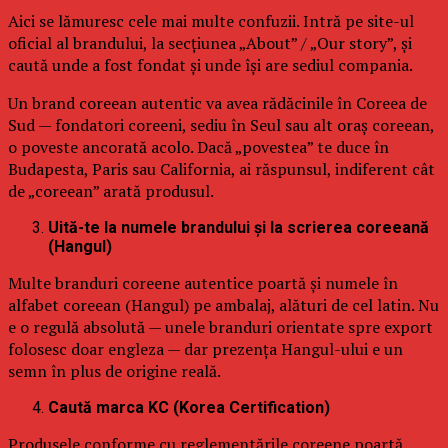
Aici se lămuresc cele mai multe confuzii. Intră pe site-ul
oficial al brandului, la secțiunea „About” / „Our story”, și
caută unde a fost fondat și unde își are sediul compania.
Un brand coreean autentic va avea rădăcinile în Coreea de
Sud — fondatori coreeni, sediu în Seul sau alt oraș coreean,
o poveste ancorată acolo. Dacă „povestea” te duce în
Budapesta, Paris sau California, ai răspunsul, indiferent cât
de „coreean” arată produsul.
Uită-te la numele brandului și la scrierea coreeană
(Hangul)
Multe branduri coreene autentice poartă și numele în
alfabet coreean (Hangul) pe ambalaj, alături de cel latin. Nu
e o regulă absolută — unele branduri orientate spre export
folosesc doar engleza — dar prezența Hangul-ului e un
semn în plus de origine reală.
Caută marca KC (Korea Certification)
Produsele conforme cu reglementările coreene poartă