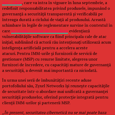
Act – CRA)
, care va intra în vigoare în luna septembrie, a
redefinit responsabilitatea privind produsele, impunând o
guvernanță a securității transparentă și verificabilă pe
întreaga durată a ciclului de viață al produsului. Această
schimbare în legile de reglementare survine în contextul în
care
un studiu realizat de Mandiant
evidențiază
vulnerabilitățile software ca fiind principala cale de atac
inițial, subliniind că actorii rău intenționați utilizează acum
inteligența artificială pentru a accelera aceste
atacuri. Pentru IMM-urile și furnizorii de servicii de
gestionare (MSP) cu resurse limitate, alegerea unor
furnizori de încredere, cu capacități mature de guvernanță
a securității, a devenit mai importantă ca niciodată.
În urma unei serii de îmbunătățiri recente aduse
portofoliului său, Zyxel Networks își reunește capacitățile
de securitate într-o abordare mai unificată a guvernanței
securității produselor, oferind protecție integrată pentru
clienții IMM-urilor și partenerii MSP.
„În prezent, securitatea cibernetică nu se mai poate baza