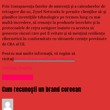
Prin transparența fazelor de asistență și a calendarelor de
retragere din uz, Zyxel Networks le permite clienților să-și
planifice investițiile tehnologice pe termen lung cu mai
multă încredere, să renunțe la produsele învechite și la
protocoalele de rețea nesigure înainte ca acestea să
genereze riscuri care pot fi evitate și să mențină reziliența
cibernetică în conformitate cu viitoarele cerințe prevăzute
de CRA al UE.
Pentru mai multe informații, vă rugăm să
vizitați
https://www.zyxel.com/global/en
Continue Reading
Uncategorized
Cum recunoști un brand coreean