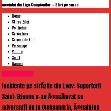
meciului din Liga Campionilor – Stiri pe surse
Home
Stirea Zilei
Politichie
Caricatura
Cronica de Film
Personaje
VeDeTe
Sport
Oameni
Uncategorized
Incidente pe strÄzile din Lvov: Suporterii
Saint-Etienne s-au Ã®ncÄierat cu
adversarii de la Oleksandria, Ã®naintea