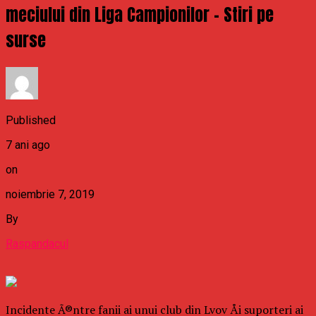
meciului din Liga Campionilor – Stiri pe
surse
Published
7 ani ago
on
noiembrie 7, 2019
By
Raspandacul
Incidente Ã®ntre fanii ai unui club din Lvov Åi suporteri ai