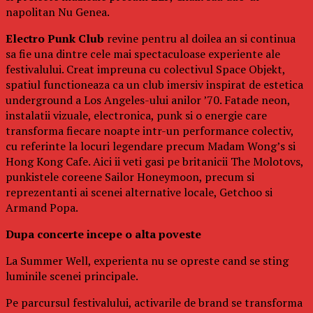
napolitan Nu Genea.
Electro Punk Club
revine pentru al doilea an si continua
sa fie una dintre cele mai spectaculoase experiente ale
festivalului. Creat impreuna cu colectivul Space Objekt,
spatiul functioneaza ca un club imersiv inspirat de estetica
underground a Los Angeles-ului anilor ’70. Fatade neon,
instalatii vizuale, electronica, punk si o energie care
transforma fiecare noapte intr-un performance colectiv,
cu referinte la locuri legendare precum Madam Wong’s si
Hong Kong Cafe. Aici ii veti gasi pe britanicii The Molotovs,
punkistele coreene Sailor Honeymoon, precum si
reprezentanti ai scenei alternative locale, Getchoo si
Armand Popa.
Dupa concerte incepe o alta poveste
La Summer Well, experienta nu se opreste cand se sting
luminile scenei principale.
Pe parcursul festivalului, activarile de brand se transforma