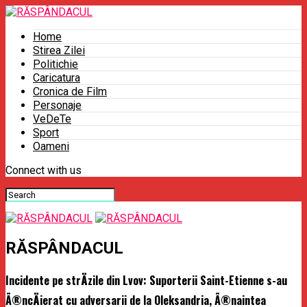
Home
Stirea Zilei
Politichie
Caricatura
Cronica de Film
Personaje
VeDeTe
Sport
Oameni
Connect with us
RĂSPÂNDACUL
Incidente pe strÄzile din Lvov: Suporterii Saint-Etienne s-au
Ã®ncÄierat cu adversarii de la Oleksandria, Ã®naintea