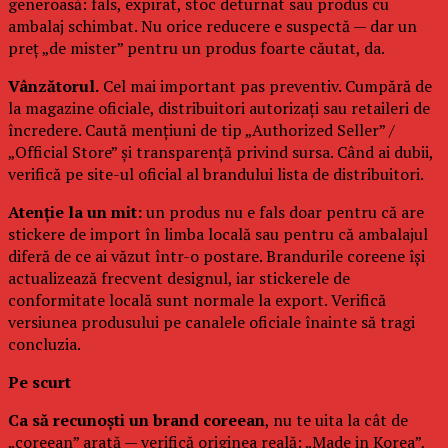
generoasă: fals, expirat, stoc deturnat sau produs cu
ambalaj schimbat. Nu orice reducere e suspectă — dar un
preț „de mister” pentru un produs foarte căutat, da.
Vânzătorul.
Cel mai important pas preventiv. Cumpără de
la magazine oficiale, distribuitori autorizați sau retaileri de
încredere. Caută mențiuni de tip „Authorized Seller” /
„Official Store” și transparență privind sursa. Când ai dubii,
verifică pe site-ul oficial al brandului lista de distribuitori.
Atenție la un mit:
un produs nu e fals doar pentru că are
stickere de import în limba locală sau pentru că ambalajul
diferă de ce ai văzut într-o postare. Brandurile coreene își
actualizează frecvent designul, iar stickerele de
conformitate locală sunt normale la export. Verifică
versiunea produsului pe canalele oficiale înainte să tragi
concluzia.
Pe scurt
Ca să recunoști un brand coreean
, nu te uita la cât de
„coreean” arată — verifică originea reală: „Made in Korea”,