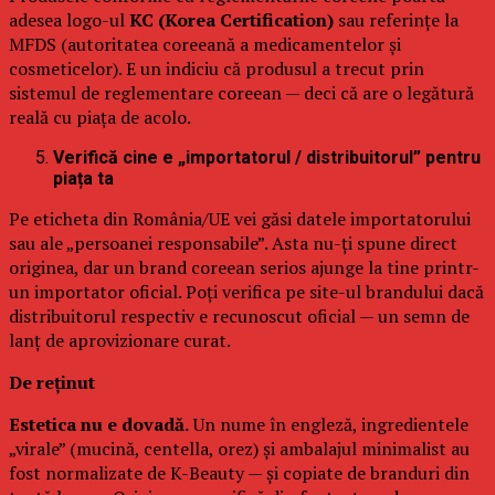
adesea logo-ul
KC (Korea Certification)
sau referințe la
MFDS (autoritatea coreeană a medicamentelor și
cosmeticelor). E un indiciu că produsul a trecut prin
sistemul de reglementare coreean — deci că are o legătură
reală cu piața de acolo.
Verifică cine e „importatorul / distribuitorul” pentru
piața ta
Pe eticheta din România/UE vei găsi datele importatorului
sau ale „persoanei responsabile”. Asta nu-ți spune direct
originea, dar un brand coreean serios ajunge la tine printr-
un importator oficial. Poți verifica pe site-ul brandului dacă
distribuitorul respectiv e recunoscut oficial — un semn de
lanț de aprovizionare curat.
De reținut
Estetica nu e dovadă.
Un nume în engleză, ingredientele
„virale” (mucină, centella, orez) și ambalajul minimalist au
fost normalizate de K-Beauty — și copiate de branduri din