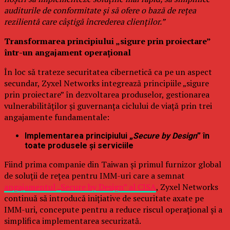
auditurile de conformitate și să ofere o bază de rețea
rezilientă care câștigă încrederea clienților.”
Transformarea principiului „sigure prin proiectare”
într-un angajament operațional
În loc să trateze securitatea cibernetică ca pe un aspect
secundar, Zyxel Networks integrează principiile „sigure
prin proiectare” în dezvoltarea produselor, gestionarea
vulnerabilităților și guvernanța ciclului de viață prin trei
angajamente fundamentale:
Implementarea principiului „
Secure by Design
” în
toate produsele și serviciile
Fiind prima companie din Taiwan și primul furnizor global
de soluții de rețea pentru IMM-uri care a semnat
angajamentul „Secure by Design” al CISA
, Zyxel Networks
continuă să introducă inițiative de securitate axate pe
IMM-uri, concepute pentru a reduce riscul operațional și a
simplifica implementarea securizată.