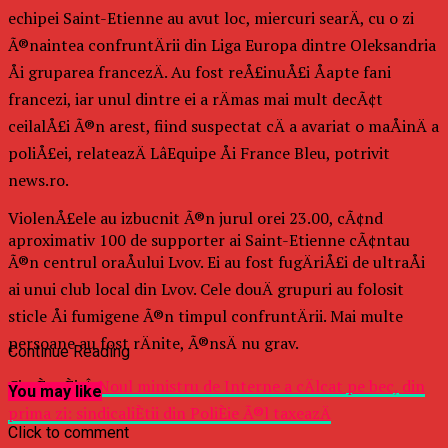
echipei Saint-Etienne au avut loc, miercuri searÄ, cu o zi
Ã®naintea confruntÄrii din Liga Europa dintre Oleksandria
Åi gruparea francezÄ. Au fost reÅ£inuÅ£i Åapte fani
francezi, iar unul dintre ei a rÄmas mai mult decÃ¢t
ceilalÅ£i Ã®n arest, fiind suspectat cÄ a avariat o maÅinÄ a
poliÅ£ei, relateazÄ LâEquipe Åi France Bleu, potrivit
news.ro.
ViolenÅ£ele au izbucnit Ã®n jurul orei 23.00, cÃ¢nd
aproximativ 100 de supporter ai Saint-Etienne cÃ¢ntau
Ã®n centrul oraÅului Lvov. Ei au fost fugÄriÅ£i de ultraÅi
ai unui club local din Lvov. Cele douÄ grupuri au folosit
sticle Åi fumigene Ã®n timpul confruntÄrii. Mai multe
persoane au fost rÄnite, Ã®nsÄ nu grav.
Continue Reading
CiteÈte Èi:Â
Noul ministru de Interne a cÄlcat pe bec, din
You may like
prima zi: sindicaliÈtii din PoliÈie Ã®l taxeazÄ
Click to comment