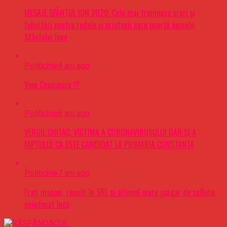
MESAJE SFÂNTUL ION 2020. Cele mai frumoase urări şi
felicitări pentru rudele şi prietenii care poartă numele
Sfântului Ioan
Politichie
4 ani ago
Vine Ceaușescu !?
Politichie
6 ani ago
VERGIL CHITAC, VICTIMA A CORONAVIRUSULUI DAR SI A
FAPTULUI CA ESTE CANDIDAT LA PRIMARIA CONSTANTA
Politichie
7 ani ago
Frați masoni, reuniți în SRL si ultimul mare șpăgar de suflete,
nejudecat încă