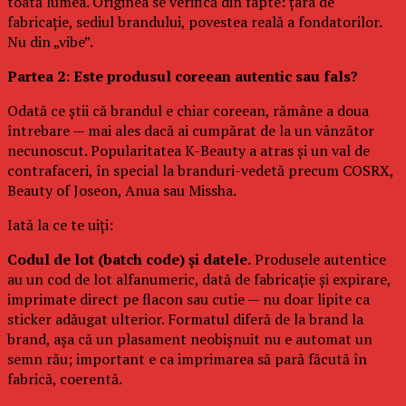
toată lumea. Originea se verifică din fapte: țara de
fabricație, sediul brandului, povestea reală a fondatorilor.
Nu din „vibe”.
Partea 2: Este produsul coreean autentic sau fals?
Odată ce știi că brandul e chiar coreean, rămâne a doua
întrebare — mai ales dacă ai cumpărat de la un vânzător
necunoscut. Popularitatea K-Beauty a atras și un val de
contrafaceri, în special la branduri-vedetă precum COSRX,
Beauty of Joseon, Anua sau Missha.
Iată la ce te uiți:
Codul de lot (batch code) și datele.
Produsele autentice
au un cod de lot alfanumeric, dată de fabricație și expirare,
imprimate direct pe flacon sau cutie — nu doar lipite ca
sticker adăugat ulterior. Formatul diferă de la brand la
brand, așa că un plasament neobișnuit nu e automat un
semn rău; important e ca imprimarea să pară făcută în
fabrică, coerentă.