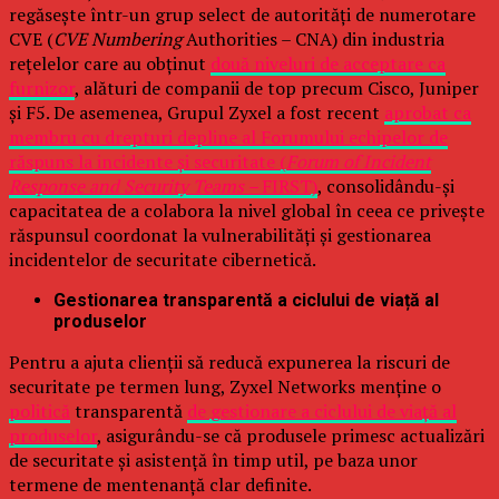
regăsește într-un grup select de autorități de numerotare
CVE (
CVE Numbering
Authorities – CNA) din industria
rețelelor care au obținut
două niveluri de acceptare ca
furnizor
, alături de companii de top precum Cisco, Juniper
și F5. De asemenea, Grupul Zyxel a fost recent
aprobat ca
membru cu drepturi depline al Forumului echipelor de
răspuns la incidente și securitate (
Forum of Incident
Response and Security Teams –
FIRST)
, consolidându-și
capacitatea de a colabora la nivel global în ceea ce privește
răspunsul coordonat la vulnerabilități și gestionarea
incidentelor de securitate cibernetică.
Gestionarea transparentă a ciclului de viață al
produselor
Pentru a ajuta clienții să reducă expunerea la riscuri de
securitate pe termen lung, Zyxel Networks menține o
politică
transparentă
de gestionare a ciclului de viață al
produselor
, asigurându-se că produsele primesc actualizări
de securitate și asistență în timp util, pe baza unor
termene de mentenanță clar definite.