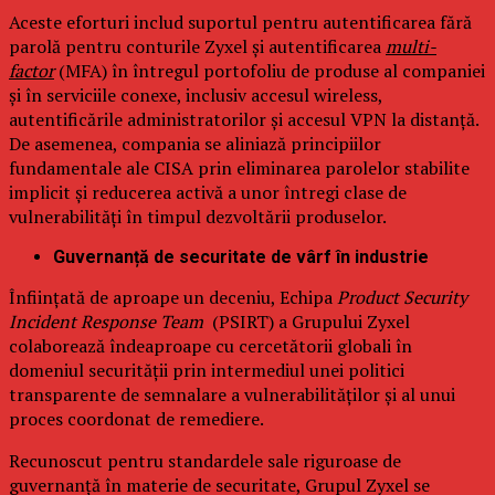
Aceste eforturi includ suportul pentru autentificarea fără
parolă pentru conturile Zyxel și autentificarea
multi-
factor
(MFA) în întregul portofoliu de produse al companiei
și în serviciile conexe, inclusiv accesul wireless,
autentificările administratorilor și accesul VPN la distanță.
De asemenea, compania se aliniază principiilor
fundamentale ale CISA prin eliminarea parolelor stabilite
implicit și reducerea activă a unor întregi clase de
vulnerabilități în timpul dezvoltării produselor.
Guvernanță de securitate de vârf în industrie
Înființată de aproape un deceniu, Echipa
Product Security
Incident Response Team
(PSIRT) a Grupului Zyxel
colaborează îndeaproape cu cercetătorii globali în
domeniul securității prin intermediul unei politici
transparente de semnalare a vulnerabilităților și al unui
proces coordonat de remediere.
Recunoscut pentru standardele sale riguroase de
guvernanță în materie de securitate, Grupul Zyxel se