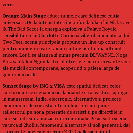
verii.
Orange Main Stage
aduce numele care definesc editia
aniversara. De la intensitatea inconfundabila a lui Nick Cave
& The Bad Seeds la energia exploziva a Palaye Royale,
sensibilitatea lui Charlotte Cardin si vibe-ul cinematic al lui
Two Feet, scena principala propune un line-up construit
pentru momente care raman cu tine mult dupa ultimul
encore. Lor li se alatura si nume precum DE’WAYNE, Noga
Erez sau Jalen Ngonda, trei dintre cele mai interesante voci
ale muzicii contemporane, acoperind o paleta larga de
genuri muzicale.
Sunset Stage by ING x VISA
este spatiul dedicat celor
care urmaresc scena muzicala inainte ca aceasta sa ajunga
in mainstream. Indie, electronic, alternative si proiecte
experimentale coexista intr-un line-up care pune
reflectorul pe noua generatie de artisti si pe directiile in
care se indreapta muzica internationala. Pe aceasta scena
va urca si 2hollis, fenomenul alternativ al noii generatii, dar
si proiecte muzicale precum ZEP, Chalk sau duo-ul