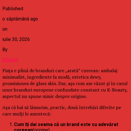
Published
o săptămână ago
on
iulie 30, 2026
By
b2bseo
Piața e plină de branduri care „arată” coreean: ambalaj
minimalist, ingrediente la modă, estetica dewy,
promisiunea de glass skin. Dar, așa cum am văzut și în cazul
unor branduri europene confundate constant cu K-Beauty,
aspectul nu spune nimic despre origine.
Așa că hai să lămurim, practic, două întrebări diferite pe
care mulți le amestecă:
Cum îți dai seama că un brand este cu adevărat
coreean
(origine)