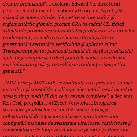
doar pe promisiuni
”, a declarat Edward Yu, directorul
pentru securitatea informațiilor al Grupului Zyxel. „
Pe
măsură ce amenințările cibernetice se intensifică și
reglementările globale, precum CRA în cadrul UE, ridică
așteptările privind responsabilitatea produselor și a firmelor
producătoare, încrederea trebuie câștigată printr-o
guvernanță a securității verificabilă și aplicată zilnic.
Transparența pe tot parcursul ciclului de viață al produsului
ajută organizațiile să reducă punctele oarbe, să ia decizii
mai informate și să-și consolideze reziliența cibernetică
generală.”
„IMM-urile și MSP-urile se confruntă cu o presiune tot mai
mare de a-și consolida reziliența cibernetică, gestionând în
același timp medii IT din ce în ce mai complexe”,
a declarat
Ken Tsai, președinte al Zyxel Networks.
„Integrarea
securității produselor out-of-the-box în întreaga
infrastructură de rețea minimizează necesitatea unor
configurări manuale de securizare ulterioare, costisitoare și
consumatoare de timp. Acest lucru le permite partenerilor
noștri să implementeze soluțiile mai rapid, să simplifice