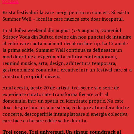
b2bseo
Exista festivaluri la care mergi pentru un concert. Si exista
Summer Well – locul in care muzica este doar inceputul.
In al doilea weekend din august (7-9 august), Domeniul
Stirbey Voda din Buftea devine din nou punctul de intalnire
al celor care cauta mai mult decat un line-up. La 15 ani de
la prima editie, Summer Well continua sa defineasca un
mod diferit de a experimenta cultura contemporana,
reunind muzica, arta, design, arhitectura temporara,
gastronomie si comunitati creative intr-un festival care si-a
construit propriul univers.
Anul acesta, peste 20 de artisti, trei scene si o serie de
experiente curatoriate transforma fiecare colt al
domeniului intr-un spatiu cu identitate proprie. Nu este
doar despre cine urca pe scena, ci despre atmosfera dintre
concerte, descoperirile intamplatoare si energia colectiva
care face ca fiecare editie sa fie diferita.
Trei scene. Trei universuri. Un singur soundtrack al