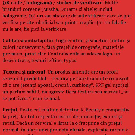
QR code / hologramă / sticker de verificare.
Multe
branduri coreene (Missha, Dr.Jart+ și altele) includ
holograme, QR-uri sau stickere de autentificare care se pot
verifica pe site-ul oficial sau printr-o aplicație. Un fals fie
nu le are, fie pică la verificare.
Calitatea ambalajului.
Logo centrat și simetric, fonturi și
culori consecvente, fără greșeli de ortografie, materiale
premium, print clar. Contrafacerile au adesea logo-uri
descentrate, texturi ieftine, typos.
Textura și mirosul.
Un produs autentic are un profil
senzorial predictibil — textura pe care brandul e cunoscut
că o are (esență apoasă, cremă „cushiony”, SPF gel ușor) și
un parfum subtil, nu agresiv. Dacă textura sau mirosul „nu
se potrivesc”, e un semnal.
Prețul.
Poate cel mai bun detector. K-Beauty e competitiv
la preț, dar tot respectă costuri de producție, export și
retail. Dacă un ser viral e listat la o fracțiune din prețul
normal, în afara unei promoții oficiale, explicația rareori e