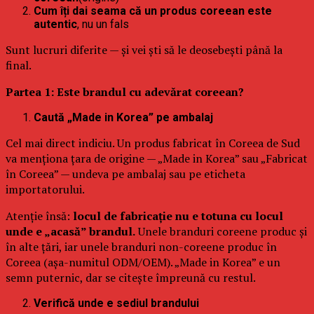
Cum îți dai seama că un produs coreean este
autentic
, nu un fals
Sunt lucruri diferite — și vei ști să le deosebești până la
final.
Partea 1: Este brandul cu adevărat coreean?
Caută „Made in Korea” pe ambalaj
Cel mai direct indiciu. Un produs fabricat în Coreea de Sud
va menționa țara de origine — „Made in Korea” sau „Fabricat
în Coreea” — undeva pe ambalaj sau pe eticheta
importatorului.
Atenție însă:
locul de fabricație nu e totuna cu locul
unde e „acasă” brandul.
Unele branduri coreene produc și
în alte țări, iar unele branduri non-coreene produc în
Coreea (așa-numitul ODM/OEM). „Made in Korea” e un
semn puternic, dar se citește împreună cu restul.
Verifică unde e sediul brandului