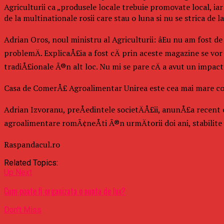
Agriculturii ca „produsele locale trebuie promovate local, iar
de la multinationale rosii care stau o luna si nu se strica de l
Adrian Oros, noul ministru al Agriculturii: âEu nu am fost 
problemÄ. ExplicaÅ£ia a fost cÄ prin aceste magazine se vo
tradiÅ£ionale Ã®n alt loc. Nu mi se pare cÄ a avut un impact 
Casa de ComerÅ£ Agroalimentar Unirea este cea mai mare comp
Adrian Izvoranu, preÅedintele societÄÅ£ii, anunÅ£a recent c
agroalimentare romÃ¢neÅti Ã®n urmÄtorii doi ani, stabilite
Raspandacul.ro
Related Topics:
Up Next
Cum poate fi organizata o nunta de lux?
Don't Miss