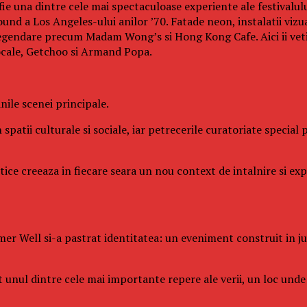
fie una dintre cele mai spectaculoase experiente ale festivalul
und a Los Angeles-ului anilor ’70. Fatade neon, instalatii vizu
legendare precum Madam Wong’s si Hong Kong Cafe. Aici ii veti 
ocale, Getchoo si Armand Popa.
ile scenei principale.
 spatii culturale si sociale, iar petrecerile curatoriate specia
istice creeaza in fiecare seara un nou context de intalnire si e
er Well si-a pastrat identitatea: un eveniment construit in juru
it unul dintre cele mai importante repere ale verii, un loc un