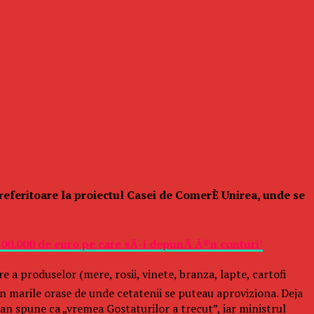
 referitoare la proiectul Casei de ComerÈ Unirea, unde se
300.000 de euro pe care sÄ-i depunÄ Ã®n conturi’
 a produselor (mere, rosii, vinete, branza, lapte, cartofi
din marile orase de unde cetatenii se puteau aproviziona. Deja
an spune ca „vremea Gostaturilor a trecut”, iar ministrul