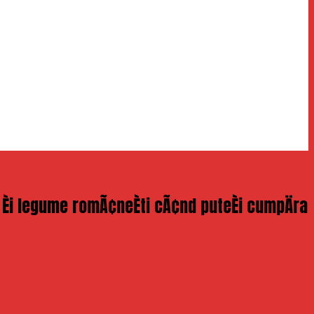
e Èi legume romÃ¢neÈti cÃ¢nd puteÈi cumpÄra