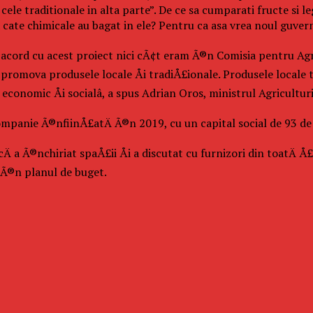
 cele traditionale in alta parte”. De ce sa cumparati fructe si
a cate chimicale au bagat in ele? Pentru ca asa vrea noul guvern 
de acord cu acest proiect nici cÃ¢t eram Ã®n Comisia pentru Agr
r promova produsele locale Åi tradiÅ£ionale. Produsele locale
economic Åi socialâ, a spus Adrian Oros, ministrul Agricultur
anie Ã®nfiinÅ£atÄ Ã®n 2019, cu un capital social de 93 de mi
Ä a Ã®nchiriat spaÅ£ii Åi a discutat cu furnizori din toatÄ
 Ã®n planul de buget.