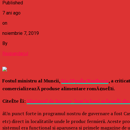
Published
7 ani ago
on
noiembrie 7, 2019
By
Raspandacul
Fostul ministru al Muncii,
Lia OlguÈa Vasilescu
, a critic
comercializeazÄ produse alimentare romÃ¢neÈti.
CiteÈte Èi:
Ministrul de Interne, luat la bani mÄrunÈi d
âUn punct forte in programul nostru de guvernare a fost Cas
etc) direct in localitatile unde le produc fermierii. Aceste p
sistemul era functional si aparusera si primele magazine de 