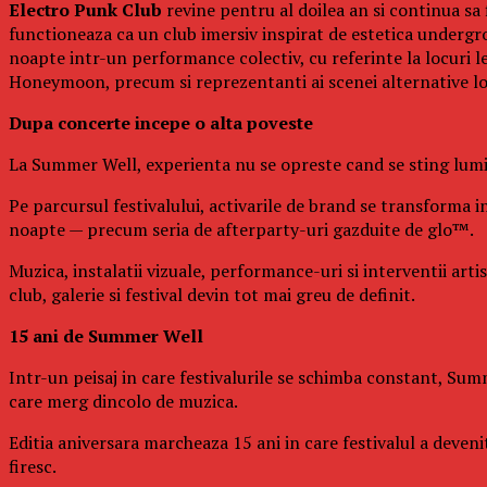
Electro Punk Club
revine pentru al doilea an si continua sa 
functioneaza ca un club imersiv inspirat de estetica undergro
noapte intr-un performance colectiv, cu referinte la locuri 
Honeymoon, precum si reprezentanti ai scenei alternative l
Dupa concerte incepe o alta poveste
La Summer Well, experienta nu se opreste cand se sting lumin
Pe parcursul festivalului, activarile de brand se transforma in
noapte — precum seria de afterparty-uri gazduite de glo™.
Muzica, instalatii vizuale, performance-uri si interventii art
club, galerie si festival devin tot mai greu de definit.
15 ani de Summer Well
Intr-un peisaj in care festivalurile se schimba constant, Summ
care merg dincolo de muzica.
Editia aniversara marcheaza 15 ani in care festivalul a deven
firesc.