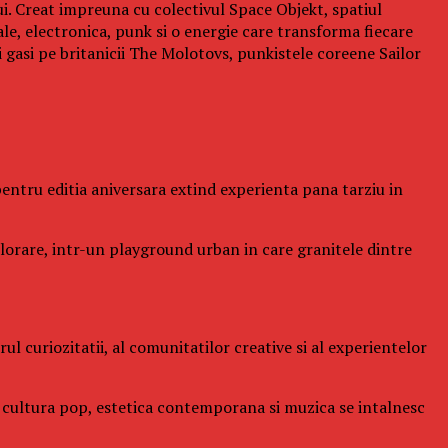
ui. Creat impreuna cu colectivul Space Objekt, spatiul
ale, electronica, punk si o energie care transforma fiecare
gasi pe britanicii The Molotovs, punkistele coreene Sailor
l pentru editia aniversara extind experienta pana tarziu in
xplorare, intr-un playground urban in care granitele dintre
l curiozitatii, al comunitatilor creative si al experientelor
de cultura pop, estetica contemporana si muzica se intalnesc