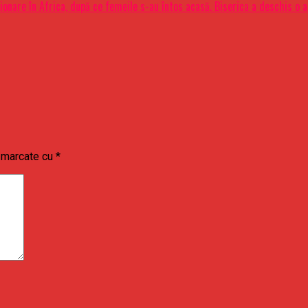
sionare în Africa, după ce femeile s-au întos acasă. Biserica a deschis o 
t marcate cu
*