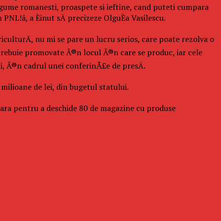
 legume romanesti, proaspete si ieftine, cand puteti cumpara
PNL!â, a Èinut sÄ precizeze OlguÈa Vasilescu.
iculturÄ, nu mi se pare un lucru serios, care poate rezolva o
 trebuie promovate Ã®n locul Ã®n care se produc, iar cele
ii, Ã®n cadrul unei conferinÅ£e de presÄ.
lioane de lei, din bugetul statului.
 Å£ara pentru a deschide 80 de magazine cu produse