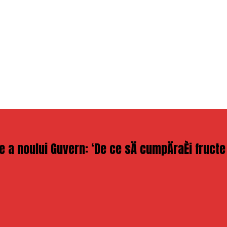
ie a noului Guvern: ‘De ce sÄ cumpÄraÈi fruct