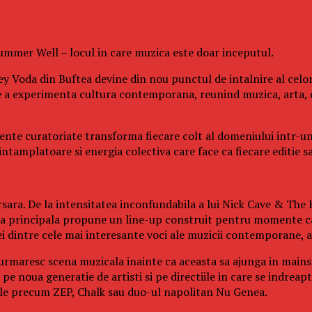
 Summer Well – locul in care muzica este doar inceputul.
y Voda din Buftea devine din nou punctul de intalnire al celor
e a experimenta cultura contemporana, reunind muzica, arta, 
eriente curatoriate transforma fiecare colt al domeniului intr-u
tamplatoare si energia colectiva care face ca fiecare editie sa 
sara. De la intensitatea inconfundabila a lui Nick Cave & The B
cena principala propune un line-up construit pentru momente ca
dintre cele mai interesante voci ale muzicii contemporane, ac
 urmaresc scena muzicala inainte ca aceasta sa ajunga in mainst
e noua generatie de artisti si pe directiile in care se indreapt
cale precum ZEP, Chalk sau duo-ul napolitan Nu Genea.