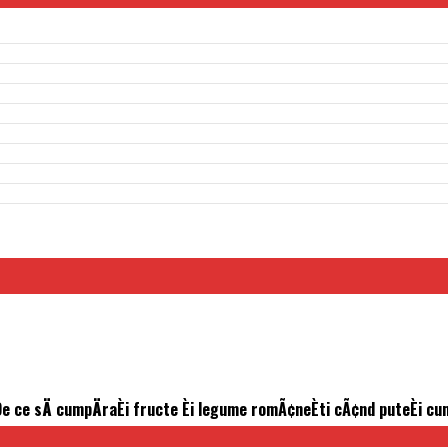
‘De ce sÄ cumpÄraÈi fructe Èi legume romÃ¢neÈti cÃ¢nd puteÈi cu