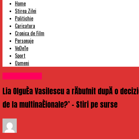
Home
Stirea Zilei
Politichie
Caricatura
Cronica de Film
Personaje
VeDeTe
Sport
Oameni
Uncategorized
Lia OlguÈa Vasilescu a rÄbufnit dupÄ o deciz
de la multinaÈionale?’ – Stiri pe surse