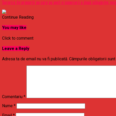
Surpriza de proporţii pe care au avut-o superiorii a două călugăriţe, mi
Continue Reading
You may like
Click to comment
Leave a Reply
Adresa ta de email nu va fi publicată.
Câmpurile obligatorii sun
Comentariu
*
Nume
*
Email
*