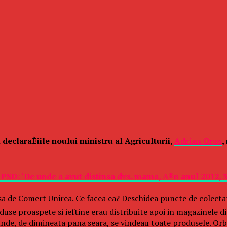
at declaraÈiile noului ministru al Agriculturii,
Adrian Oros
,
in PSD: ‘De unde a avut distinsa dvs. mama, Ã®n anul 2012, 
a de Comert Unirea. Ce facea ea? Deschidea puncte de colectare
roduse proaspete si ieftine erau distribuite apoi in magazinele 
unde, de dimineata pana seara, se vindeau toate produsele. Orb