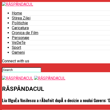
Home
Stirea Zilei
Politichie
Caricatura
Cronica de Film
Personaje
VeDeTe
Sport
Oameni
Connect with us
RĂSPÂNDACUL
Lia OlguÈa Vasilescu a rÄbufnit dupÄ o decizie a noului Guvern: 