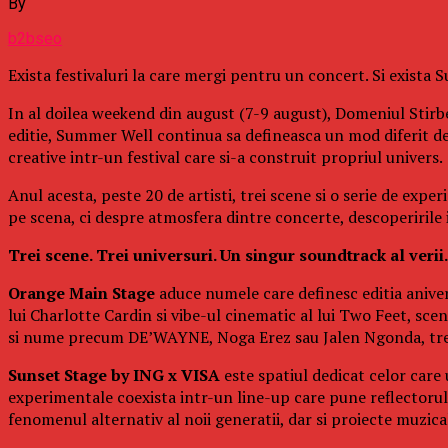
By
b2bseo
Exista festivaluri la care mergi pentru un concert. Si exista
In al doilea weekend din august (7-9 august), Domeniul Stirbe
editie, Summer Well continua sa defineasca un mod diferit d
creative intr-un festival care si-a construit propriul univers.
Anul acesta, peste 20 de artisti, trei scene si o serie de exp
pe scena, ci despre atmosfera dintre concerte, descoperirile in
Trei scene. Trei universuri. Un singur soundtrack al verii.
Orange Main Stage
aduce numele care definesc editia aniver
lui Charlotte Cardin si vibe-ul cinematic al lui Two Feet, s
si nume precum DE’WAYNE, Noga Erez sau Jalen Ngonda, trei 
Sunset Stage by ING x VISA
este spatiul dedicat celor care
experimentale coexista intr-un line-up care pune reflectorul p
fenomenul alternativ al noii generatii, dar si proiecte muzi