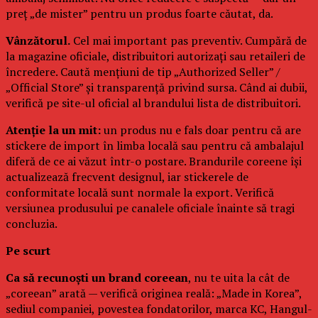
preț „de mister” pentru un produs foarte căutat, da.
Vânzătorul.
Cel mai important pas preventiv. Cumpără de
la magazine oficiale, distribuitori autorizați sau retaileri de
încredere. Caută mențiuni de tip „Authorized Seller” /
„Official Store” și transparență privind sursa. Când ai dubii,
verifică pe site-ul oficial al brandului lista de distribuitori.
Atenție la un mit:
un produs nu e fals doar pentru că are
stickere de import în limba locală sau pentru că ambalajul
diferă de ce ai văzut într-o postare. Brandurile coreene își
actualizează frecvent designul, iar stickerele de
conformitate locală sunt normale la export. Verifică
versiunea produsului pe canalele oficiale înainte să tragi
concluzia.
Pe scurt
Ca să recunoști un brand coreean
, nu te uita la cât de
„coreean” arată — verifică originea reală: „Made in Korea”,
sediul companiei, povestea fondatorilor, marca KC, Hangul-