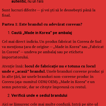
autentic
, nu un fals
Sunt lucruri diferite — și vei ști să le deosebești până la
final.
Partea 1: Este brandul cu adevărat coreean?
Caută „Made in Korea” pe ambalaj
Cel mai direct indiciu. Un produs fabricat în Coreea de Sud
va menționa țara de origine — „Made in Korea” sau „Fabricat
în Coreea” — undeva pe ambalaj sau pe eticheta
importatorului.
Atenție însă:
locul de fabricație nu e totuna cu locul
unde e „acasă” brandul.
Unele branduri coreene produc și
în alte țări, iar unele branduri non-coreene produc în
Coreea (așa-numitul ODM/OEM). „Made in Korea” e un
semn puternic, dar se citește împreună cu restul.
Verifică unde e sediul brandului
Aici se lămuresc cele mai multe confuzii. Intră pe site-ul