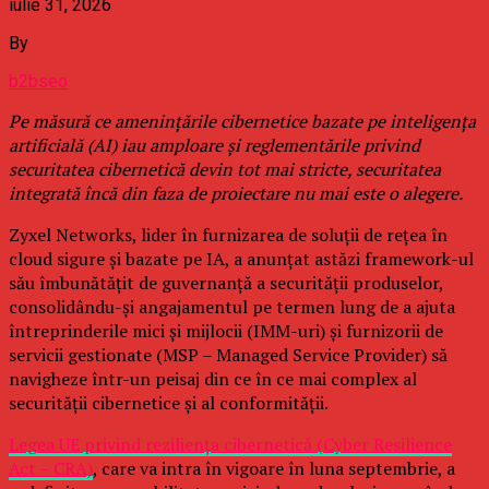
iulie 31, 2026
By
b2bseo
Pe măsură ce amenințările cibernetice bazate pe inteligența
artificială (AI) iau amploare și reglementările privind
securitatea cibernetică devin tot mai stricte, securitatea
integrată încă din faza de proiectare nu mai este o alegere.
Zyxel Networks, lider în furnizarea de soluții de rețea în
cloud sigure și bazate pe IA, a anunțat astăzi framework-ul
său îmbunătățit de guvernanță a securității produselor,
consolidându-și angajamentul pe termen lung de a ajuta
întreprinderile mici și mijlocii (IMM-uri) și furnizorii de
servicii gestionate (MSP – Managed Service Provider) să
navigheze într-un peisaj din ce în ce mai complex al
securității cibernetice și al conformității.
Legea UE privind reziliența cibernetică (Cyber Resilience
Act – CRA)
, care va intra în vigoare în luna septembrie, a