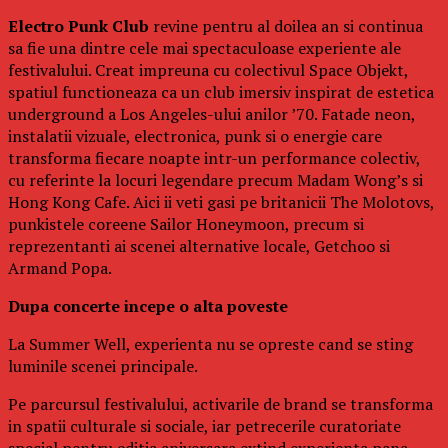
Electro Punk Club
revine pentru al doilea an si continua
sa fie una dintre cele mai spectaculoase experiente ale
festivalului. Creat impreuna cu colectivul Space Objekt,
spatiul functioneaza ca un club imersiv inspirat de estetica
underground a Los Angeles-ului anilor ’70. Fatade neon,
instalatii vizuale, electronica, punk si o energie care
transforma fiecare noapte intr-un performance colectiv,
cu referinte la locuri legendare precum Madam Wong’s si
Hong Kong Cafe. Aici ii veti gasi pe britanicii The Molotovs,
punkistele coreene Sailor Honeymoon, precum si
reprezentanti ai scenei alternative locale, Getchoo si
Armand Popa.
Dupa concerte incepe o alta poveste
La Summer Well, experienta nu se opreste cand se sting
luminile scenei principale.
Pe parcursul festivalului, activarile de brand se transforma
in spatii culturale si sociale, iar petrecerile curatoriate
special pentru editia aniversara extind experienta pana