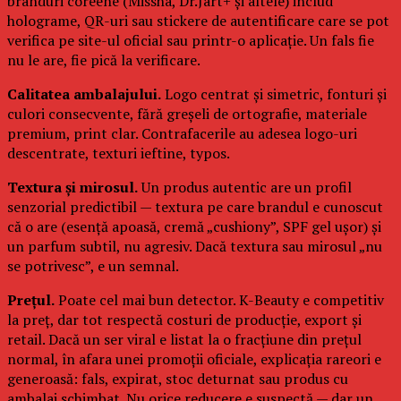
branduri coreene (Missha, Dr.Jart+ și altele) includ
holograme, QR-uri sau stickere de autentificare care se pot
verifica pe site-ul oficial sau printr-o aplicație. Un fals fie
nu le are, fie pică la verificare.
Calitatea ambalajului.
Logo centrat și simetric, fonturi și
culori consecvente, fără greșeli de ortografie, materiale
premium, print clar. Contrafacerile au adesea logo-uri
descentrate, texturi ieftine, typos.
Textura și mirosul.
Un produs autentic are un profil
senzorial predictibil — textura pe care brandul e cunoscut
că o are (esență apoasă, cremă „cushiony”, SPF gel ușor) și
un parfum subtil, nu agresiv. Dacă textura sau mirosul „nu
se potrivesc”, e un semnal.
Prețul.
Poate cel mai bun detector. K-Beauty e competitiv
la preț, dar tot respectă costuri de producție, export și
retail. Dacă un ser viral e listat la o fracțiune din prețul
normal, în afara unei promoții oficiale, explicația rareori e
generoasă: fals, expirat, stoc deturnat sau produs cu
ambalaj schimbat. Nu orice reducere e suspectă — dar un