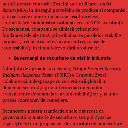
parolă pentru conturile Zyxel și autentificarea
multi-
factor
(MFA) în întregul portofoliu de produse al companiei
și în serviciile conexe, inclusiv accesul wireless,
autentificările administratorilor și accesul VPN la distanță.
De asemenea, compania se aliniază principiilor
fundamentale ale CISA prin eliminarea parolelor stabilite
implicit și reducerea activă a unor întregi clase de
vulnerabilități în timpul dezvoltării produselor.
Guvernanță de securitate de vârf în industrie
Înființată de aproape un deceniu, Echipa
Product Security
Incident Response Team
(PSIRT) a Grupului Zyxel
colaborează îndeaproape cu cercetătorii globali în
domeniul securității prin intermediul unei politici
transparente de semnalare a vulnerabilităților și al unui
proces coordonat de remediere.
Recunoscut pentru standardele sale riguroase de
guvernanță în materie de securitate, Grupul Zyxel se
regăsește într-un grup select de autorități de numerotare