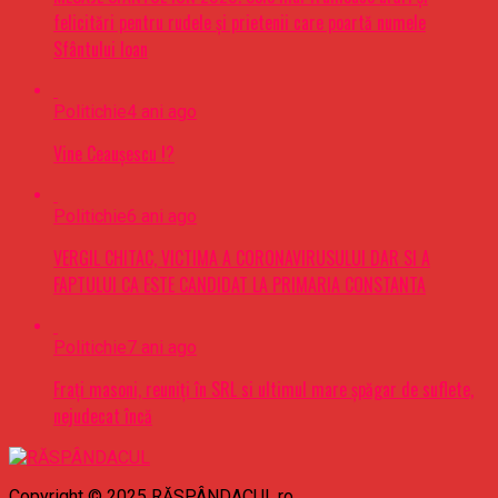
felicitări pentru rudele şi prietenii care poartă numele
Sfântului Ioan
Politichie
4 ani ago
Vine Ceaușescu !?
Politichie
6 ani ago
VERGIL CHITAC, VICTIMA A CORONAVIRUSULUI DAR SI A
FAPTULUI CA ESTE CANDIDAT LA PRIMARIA CONSTANTA
Politichie
7 ani ago
Frați masoni, reuniți în SRL si ultimul mare șpăgar de suflete,
nejudecat încă
Copyright © 2025 RĂSPÂNDACUL.ro