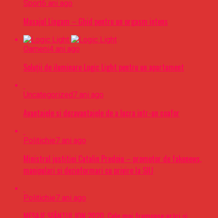
Sport
6 ani ago
Masajul Lingam – Ghid pentru un orgasm intens
Oameni
4 ani ago
Soluții de iluminare Logic Light pentru un apartament
Uncategorized
7 ani ago
Avantajele si dezavantajele de a lucra intr-un coafor
Politichie
7 ani ago
Ministrul justitiei Catalin Predoiu – promotor de fakenews,
manipulari si dezinformari cu privire la SIIJ
Politichie
7 ani ago
MESAJE SFÂNTUL ION 2020. Cele mai frumoase urări şi