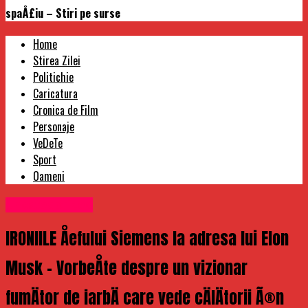
spaÅ£iu – Stiri pe surse
Home
Stirea Zilei
Politichie
Caricatura
Cronica de Film
Personaje
VeDeTe
Sport
Oameni
Uncategorized
IRONIILE Åefului Siemens la adresa lui Elon
Musk – VorbeÅte despre un vizionar
fumÄtor de iarbÄ care vede cÄlÄtorii Ã®n