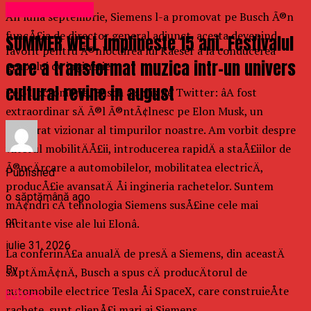
Uncategorized
Ãn luna septembrie, Siemens l-a promovat pe Busch Ã®n
funcÅ£ia de director general adjunct, acesta devenind
SUMMER WELL implineste 15 ani. Festivalul
favorit pentru Ã®nlocuirea lui Kaeser a la conducerea
care a transformat muzica intr-un univers
grupului de inginerie.
cultural revine in august
Pe 31 octombrie, Busch a scris pe Twitter: âA fost
extraordinar sÄ Ã®l Ã®ntÃ¢lnesc pe Elon Musk, un
adevÄrat vizionar al timpurilor noastre. Am vorbit despre
viitorul mobilitÄÅ£ii, introducerea rapidÄ a staÅ£iilor de
Ã®ncÄrcare a automobilelor, mobilitatea electricÄ,
Published
producÅ£ie avansatÄ Åi ingineria rachetelor. Suntem
o săptămână ago
mÃ¢ndri cÄ tehnologia Siemens susÅ£ine cele mai
on
incitante vise ale lui Elonâ.
iulie 31, 2026
La conferinÅ£a anualÄ de presÄ a Siemens, din aceastÄ
By
sÄptÄmÃ¢nÄ, Busch a spus cÄ producÄtorul de
automobile electrice Tesla Åi SpaceX, care construieÅte
b2bseo
rachete, sunt clienÅ£i mari ai Siemens.