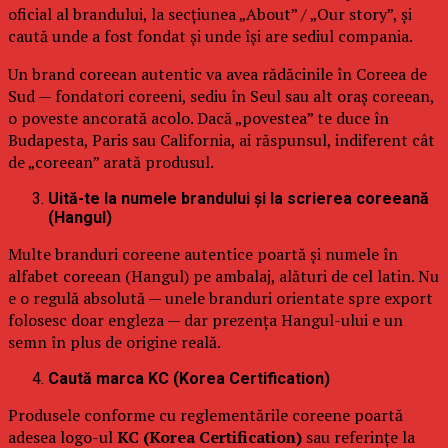
oficial al brandului, la secțiunea „About” / „Our story”, și
caută unde a fost fondat și unde își are sediul compania.
Un brand coreean autentic va avea rădăcinile în Coreea de
Sud — fondatori coreeni, sediu în Seul sau alt oraș coreean,
o poveste ancorată acolo. Dacă „povestea” te duce în
Budapesta, Paris sau California, ai răspunsul, indiferent cât
de „coreean” arată produsul.
Uită-te la numele brandului și la scrierea coreeană
(Hangul)
Multe branduri coreene autentice poartă și numele în
alfabet coreean (Hangul) pe ambalaj, alături de cel latin. Nu
e o regulă absolută — unele branduri orientate spre export
folosesc doar engleza — dar prezența Hangul-ului e un
semn în plus de origine reală.
Caută marca KC (Korea Certification)
Produsele conforme cu reglementările coreene poartă
adesea logo-ul
KC (Korea Certification)
sau referințe la