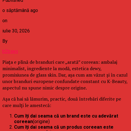
Published
o săptămână ago
on
iulie 30, 2026
By
b2bseo
Piața e plină de branduri care „arată” coreean: ambalaj
minimalist, ingrediente la modă, estetica dewy,
promisiunea de glass skin. Dar, așa cum am văzut și în cazul
unor branduri europene confundate constant cu K-Beauty,
aspectul nu spune nimic despre origine.
Așa că hai să lămurim, practic, două întrebări diferite pe
care mulți le amestecă:
Cum îți dai seama că un brand este cu adevărat
coreean
(origine)
Cum îți dai seama că un produs coreean este