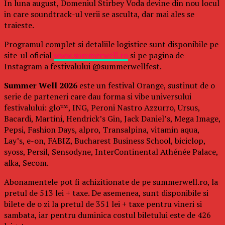
In luna august, Domeniul Stirbey Voda devine din nou locul
in care soundtrack-ul verii se asculta, dar mai ales se
traieste.
Programul complet si detaliile logistice sunt disponibile pe
site-ul oficial
www.summerwell.ro
si pe pagina de
Instagram a festivalului @summerwellfest.
Summer Well 2026
este un festival Orange, sustinut de o
serie de parteneri care dau forma si vibe universului
festivalului: glo™, ING, Peroni Nastro Azzurro, Ursus,
Bacardi, Martini, Hendrick’s Gin, Jack Daniel’s, Mega Image,
Pepsi, Fashion Days, alpro, Transalpina, vitamin aqua,
Lay’s, e-on, FABIZ, Bucharest Business School, biciclop,
syoss, Persil, Sensodyne, InterContinental Athénée Palace,
alka, Secom.
Abonamentele pot fi achizitionate de pe summerwell.ro, la
pretul de 513 lei + taxe. De asemenea, sunt disponibile si
bilete de o zi la pretul de 351 lei + taxe pentru vineri si
sambata, iar pentru duminica costul biletului este de 426