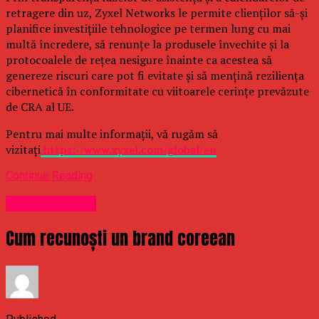
retragere din uz, Zyxel Networks le permite clienților să-și
planifice investițiile tehnologice pe termen lung cu mai
multă încredere, să renunțe la produsele învechite și la
protocoalele de rețea nesigure înainte ca acestea să
genereze riscuri care pot fi evitate și să mențină reziliența
cibernetică în conformitate cu viitoarele cerințe prevăzute
de CRA al UE.
Pentru mai multe informații, vă rugăm să
vizitați
https://www.zyxel.com/global/en
Continue Reading
Uncategorized
Cum recunoști un brand coreean