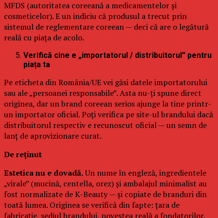
MFDS (autoritatea coreeană a medicamentelor și
cosmeticelor). E un indiciu că produsul a trecut prin
sistemul de reglementare coreean — deci că are o legătură
reală cu piața de acolo.
Verifică cine e „importatorul / distribuitorul” pentru
piața ta
Pe eticheta din România/UE vei găsi datele importatorului
sau ale „persoanei responsabile”. Asta nu-ți spune direct
originea, dar un brand coreean serios ajunge la tine printr-
un importator oficial. Poți verifica pe site-ul brandului dacă
distribuitorul respectiv e recunoscut oficial — un semn de
lanț de aprovizionare curat.
De reținut
Estetica nu e dovadă.
Un nume în engleză, ingredientele
„virale” (mucină, centella, orez) și ambalajul minimalist au
fost normalizate de K-Beauty — și copiate de branduri din
toată lumea. Originea se verifică din fapte: țara de
fabricație, sediul brandului, povestea reală a fondatorilor.