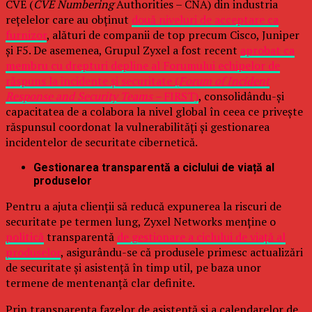
CVE (
CVE Numbering
Authorities – CNA) din industria
rețelelor care au obținut
două niveluri de acceptare ca
furnizor
, alături de companii de top precum Cisco, Juniper
și F5. De asemenea, Grupul Zyxel a fost recent
aprobat ca
membru cu drepturi depline al Forumului echipelor de
răspuns la incidente și securitate (
Forum of Incident
Response and Security Teams –
FIRST)
, consolidându-și
capacitatea de a colabora la nivel global în ceea ce privește
răspunsul coordonat la vulnerabilități și gestionarea
incidentelor de securitate cibernetică.
Gestionarea transparentă a ciclului de viață al
produselor
Pentru a ajuta clienții să reducă expunerea la riscuri de
securitate pe termen lung, Zyxel Networks menține o
politică
transparentă
de gestionare a ciclului de viață al
produselor
, asigurându-se că produsele primesc actualizări
de securitate și asistență în timp util, pe baza unor
termene de mentenanță clar definite.
Prin transparența fazelor de asistență și a calendarelor de