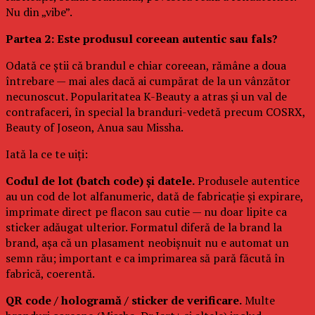
Nu din „vibe”.
Partea 2: Este produsul coreean autentic sau fals?
Odată ce știi că brandul e chiar coreean, rămâne a doua
întrebare — mai ales dacă ai cumpărat de la un vânzător
necunoscut. Popularitatea K-Beauty a atras și un val de
contrafaceri, în special la branduri-vedetă precum COSRX,
Beauty of Joseon, Anua sau Missha.
Iată la ce te uiți:
Codul de lot (batch code) și datele.
Produsele autentice
au un cod de lot alfanumeric, dată de fabricație și expirare,
imprimate direct pe flacon sau cutie — nu doar lipite ca
sticker adăugat ulterior. Formatul diferă de la brand la
brand, așa că un plasament neobișnuit nu e automat un
semn rău; important e ca imprimarea să pară făcută în
fabrică, coerentă.
QR code / hologramă / sticker de verificare.
Multe