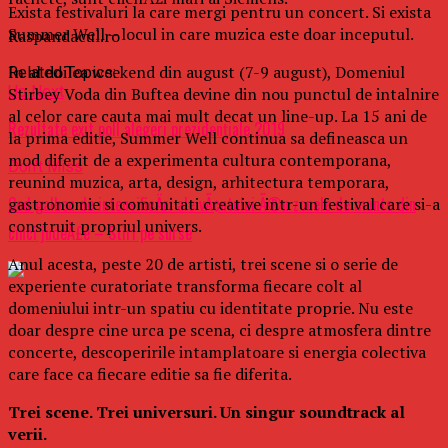
Exista festivaluri la care mergi pentru un concert. Si exista
Summer Well – locul in care muzica este doar inceputul.
Raspandacul.ro
In al doilea weekend din august (7-9 august), Domeniul
Related Topics:
Up Next
Stirbey Voda din Buftea devine din nou punctul de intalnire
al celor care cauta mai mult decat un line-up. La 15 ani de
Rezultate exit poll alegeri prezidenţiale 2019
la prima editie, Summer Well continua sa defineasca un
mod diferit de a experimenta cultura contemporana,
Don't Miss
reunind muzica, arta, design, arhitectura temporara,
Cod galben de intensificÄri ale vÃ¢ntului Ã®n zonele de munte din
gastronomie si comunitati creative intr-un festival care si-a
construit propriul univers.
cinci judeÅ£e – Stiri pe surse
Anul acesta, peste 20 de artisti, trei scene si o serie de
experiente curatoriate transforma fiecare colt al
domeniului intr-un spatiu cu identitate proprie. Nu este
doar despre cine urca pe scena, ci despre atmosfera dintre
concerte, descoperirile intamplatoare si energia colectiva
care face ca fiecare editie sa fie diferita.
Trei scene. Trei universuri. Un singur soundtrack al
verii.