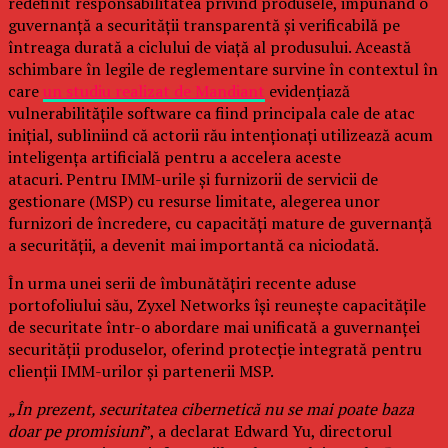
redefinit responsabilitatea privind produsele, impunând o
guvernanță a securității transparentă și verificabilă pe
întreaga durată a ciclului de viață al produsului. Această
schimbare în legile de reglementare survine în contextul în
care
un studiu realizat de Mandiant
evidențiază
vulnerabilitățile software ca fiind principala cale de atac
inițial, subliniind că actorii rău intenționați utilizează acum
inteligența artificială pentru a accelera aceste
atacuri. Pentru IMM-urile și furnizorii de servicii de
gestionare (MSP) cu resurse limitate, alegerea unor
furnizori de încredere, cu capacități mature de guvernanță
a securității, a devenit mai importantă ca niciodată.
În urma unei serii de îmbunătățiri recente aduse
portofoliului său, Zyxel Networks își reunește capacitățile
de securitate într-o abordare mai unificată a guvernanței
securității produselor, oferind protecție integrată pentru
clienții IMM-urilor și partenerii MSP.
„În prezent, securitatea cibernetică nu se mai poate baza
doar pe promisiuni
”, a declarat Edward Yu, directorul