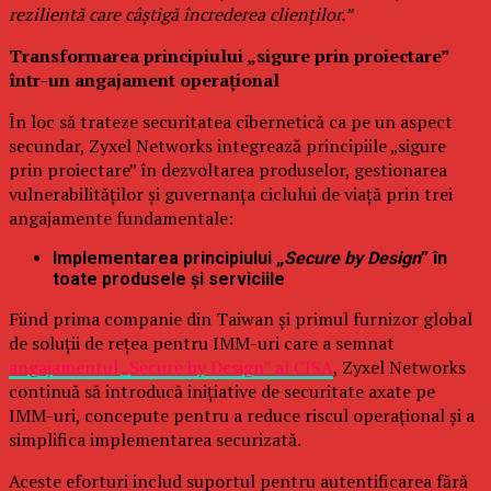
rezilientă care câștigă încrederea clienților.”
Transformarea principiului „sigure prin proiectare”
într-un angajament operațional
În loc să trateze securitatea cibernetică ca pe un aspect
secundar, Zyxel Networks integrează principiile „sigure
prin proiectare” în dezvoltarea produselor, gestionarea
vulnerabilităților și guvernanța ciclului de viață prin trei
angajamente fundamentale:
Implementarea principiului „
Secure by Design
” în
toate produsele și serviciile
Fiind prima companie din Taiwan și primul furnizor global
de soluții de rețea pentru IMM-uri care a semnat
angajamentul „Secure by Design” al CISA
, Zyxel Networks
continuă să introducă inițiative de securitate axate pe
IMM-uri, concepute pentru a reduce riscul operațional și a
simplifica implementarea securizată.
Aceste eforturi includ suportul pentru autentificarea fără