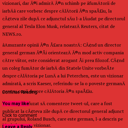
vizionari, dar Ã®i admirÄ Ã®n schimb pe âfumÄtorii de
iarbÄâ care vorbesc despre cÄlÄtorii Ã®n spaÅ£iu, la
cÃ¢teva zile dupÄ ce adjunctul sÄu l-a lÄudat pe directorul
general al Tesla Elon Musk, relateazÄ Reuters, citat de
NEWS.ro.
âAmuzante opinii Ã®n Å£ara noastrÄ: CÃ¢nd un director
general german Ã®Åi orienteazÄ Ã®n mod activ compania
cÄtre viitor, este considerat arogant Åi prea filozof. CÃ¢nd
un coleg fumÄtor de iarbÄ din Statele Unite vorbeÅte
despre cÄlÄtoria pe LunÄ a lui Peterchen, este un vizionar
admiratâ, a scris Kaeser, referindu-se la o poveste germanÄ
pentru copii despre cÄlÄtoria Ã®n spaÅ£iu.
Continue Reading
Siemens a refuzat sÄ comenteze tweet-ul, care a fost
You may like
publicat la cÃ¢teva zile dupÄ ce directorul general adjunct
Click to comment
al grupului, Roland Busch, care este german, l-a descris pe
Musk drept un vizionar.
Leave a Reply