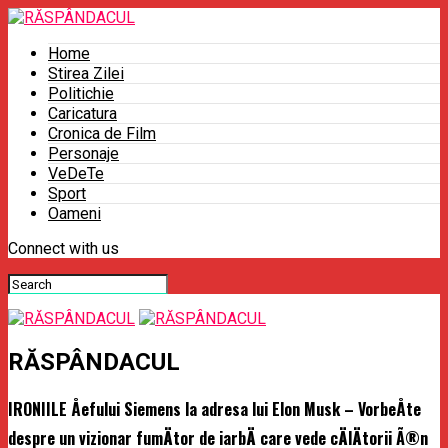
Home
Stirea Zilei
Politichie
Caricatura
Cronica de Film
Personaje
VeDeTe
Sport
Oameni
Connect with us
RĂSPÂNDACUL
IRONIILE Åefului Siemens la adresa lui Elon Musk – VorbeÅte
despre un vizionar fumÄtor de iarbÄ care vede cÄlÄtorii Ã®n