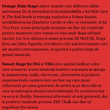
Orange Main Stage
aduce numele care definesc editia
aniversara. De la intensitatea inconfundabila a lui Nick Cave
& The Bad Seeds la energia exploziva a Palaye Royale,
sensibilitatea lui Charlotte Cardin si vibe-ul cinematic al lui
Two Feet, scena principala propune un line-up construit
pentru momente care raman cu tine mult dupa ultimul
encore. Lor li se alatura si nume precum DE’WAYNE, Noga
Erez sau Jalen Ngonda, trei dintre cele mai interesante voci
ale muzicii contemporane, acoperind o paleta larga de
genuri muzicale.
Sunset Stage by ING x VISA
este spatiul dedicat celor
care urmaresc scena muzicala inainte ca aceasta sa ajunga
in mainstream. Indie, electronic, alternative si proiecte
experimentale coexista intr-un line-up care pune
reflectorul pe noua generatie de artisti si pe directiile in
care se indreapta muzica internationala. Pe aceasta scena
va urca si 2hollis, fenomenul alternativ al noii generatii, dar
si proiecte muzicale precum ZEP, Chalk sau duo-ul
napolitan Nu Genea.