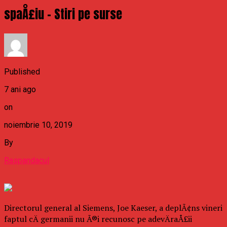
spaÅ£iu – Stiri pe surse
Published
7 ani ago
on
noiembrie 10, 2019
By
Raspandacul
Directorul general al Siemens, Joe Kaeser, a deplÃ¢ns vineri
faptul cÄ germanii nu Ã®i recunosc pe adevÄraÅ£ii