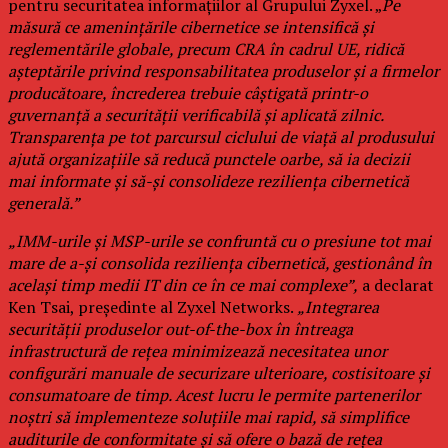
pentru securitatea informațiilor al Grupului Zyxel. „
Pe
măsură ce amenințările cibernetice se intensifică și
reglementările globale, precum CRA în cadrul UE, ridică
așteptările privind responsabilitatea produselor și a firmelor
producătoare, încrederea trebuie câștigată printr-o
guvernanță a securității verificabilă și aplicată zilnic.
Transparența pe tot parcursul ciclului de viață al produsului
ajută organizațiile să reducă punctele oarbe, să ia decizii
mai informate și să-și consolideze reziliența cibernetică
generală.”
„IMM-urile și MSP-urile se confruntă cu o presiune tot mai
mare de a-și consolida reziliența cibernetică, gestionând în
același timp medii IT din ce în ce mai complexe”,
a declarat
Ken Tsai, președinte al Zyxel Networks.
„Integrarea
securității produselor out-of-the-box în întreaga
infrastructură de rețea minimizează necesitatea unor
configurări manuale de securizare ulterioare, costisitoare și
consumatoare de timp. Acest lucru le permite partenerilor
noștri să implementeze soluțiile mai rapid, să simplifice
auditurile de conformitate și să ofere o bază de rețea