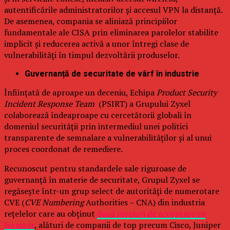
autentificările administratorilor și accesul VPN la distanță.
De asemenea, compania se aliniază principiilor
fundamentale ale CISA prin eliminarea parolelor stabilite
implicit și reducerea activă a unor întregi clase de
vulnerabilități în timpul dezvoltării produselor.
Guvernanță de securitate de vârf în industrie
Înființată de aproape un deceniu, Echipa
Product Security
Incident Response Team
(PSIRT) a Grupului Zyxel
colaborează îndeaproape cu cercetătorii globali în
domeniul securității prin intermediul unei politici
transparente de semnalare a vulnerabilităților și al unui
proces coordonat de remediere.
Recunoscut pentru standardele sale riguroase de
guvernanță în materie de securitate, Grupul Zyxel se
regăsește într-un grup select de autorități de numerotare
CVE (
CVE Numbering
Authorities – CNA) din industria
rețelelor care au obținut
două niveluri de acceptare ca
furnizor
, alături de companii de top precum Cisco, Juniper