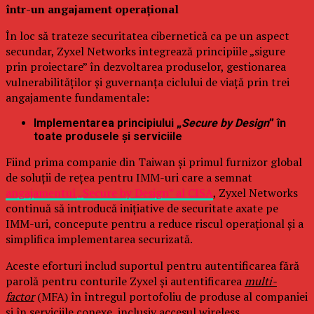
într-un angajament operațional
În loc să trateze securitatea cibernetică ca pe un aspect
secundar, Zyxel Networks integrează principiile „sigure
prin proiectare” în dezvoltarea produselor, gestionarea
vulnerabilităților și guvernanța ciclului de viață prin trei
angajamente fundamentale:
Implementarea principiului „
Secure by Design
” în
toate produsele și serviciile
Fiind prima companie din Taiwan și primul furnizor global
de soluții de rețea pentru IMM-uri care a semnat
angajamentul „Secure by Design” al CISA
, Zyxel Networks
continuă să introducă inițiative de securitate axate pe
IMM-uri, concepute pentru a reduce riscul operațional și a
simplifica implementarea securizată.
Aceste eforturi includ suportul pentru autentificarea fără
parolă pentru conturile Zyxel și autentificarea
multi-
factor
(MFA) în întregul portofoliu de produse al companiei
și în serviciile conexe, inclusiv accesul wireless,