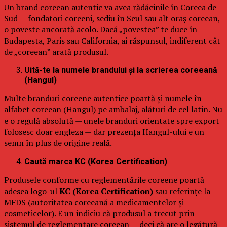
Un brand coreean autentic va avea rădăcinile în Coreea de
Sud — fondatori coreeni, sediu în Seul sau alt oraș coreean,
o poveste ancorată acolo. Dacă „povestea” te duce în
Budapesta, Paris sau California, ai răspunsul, indiferent cât
de „coreean” arată produsul.
Uită-te la numele brandului și la scrierea coreeană
(Hangul)
Multe branduri coreene autentice poartă și numele în
alfabet coreean (Hangul) pe ambalaj, alături de cel latin. Nu
e o regulă absolută — unele branduri orientate spre export
folosesc doar engleza — dar prezența Hangul-ului e un
semn în plus de origine reală.
Caută marca KC (Korea Certification)
Produsele conforme cu reglementările coreene poartă
adesea logo-ul
KC (Korea Certification)
sau referințe la
MFDS (autoritatea coreeană a medicamentelor și
cosmeticelor). E un indiciu că produsul a trecut prin
sistemul de reglementare coreean — deci că are o legătură