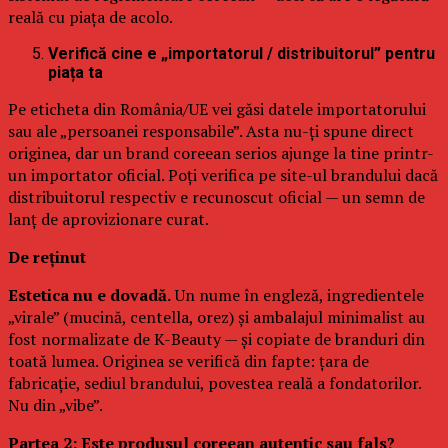
reală cu piața de acolo.
Verifică cine e „importatorul / distribuitorul” pentru
piața ta
Pe eticheta din România/UE vei găsi datele importatorului
sau ale „persoanei responsabile”. Asta nu-ți spune direct
originea, dar un brand coreean serios ajunge la tine printr-
un importator oficial. Poți verifica pe site-ul brandului dacă
distribuitorul respectiv e recunoscut oficial — un semn de
lanț de aprovizionare curat.
De reținut
Estetica nu e dovadă.
Un nume în engleză, ingredientele
„virale” (mucină, centella, orez) și ambalajul minimalist au
fost normalizate de K-Beauty — și copiate de branduri din
toată lumea. Originea se verifică din fapte: țara de
fabricație, sediul brandului, povestea reală a fondatorilor.
Nu din „vibe”.
Partea 2: Este produsul coreean autentic sau fals?