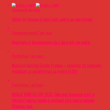
Oameni
4 ani ago
Soluții de iluminare Logic Light pentru un apartament
Uncategorized
7 ani ago
Avantajele si dezavantajele de a lucra intr-un coafor
Politichie
7 ani ago
Ministrul justitiei Catalin Predoiu – promotor de fakenews,
manipulari si dezinformari cu privire la SIIJ
Politichie
7 ani ago
MESAJE SFÂNTUL ION 2020. Cele mai frumoase urări şi
felicitări pentru rudele şi prietenii care poartă numele
Sfântului Ioan