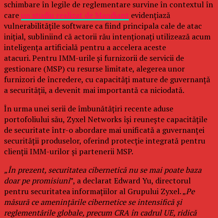
schimbare în legile de reglementare survine în contextul în
care
un studiu realizat de Mandiant
evidențiază
vulnerabilitățile software ca fiind principala cale de atac
inițial, subliniind că actorii rău intenționați utilizează acum
inteligența artificială pentru a accelera aceste
atacuri. Pentru IMM-urile și furnizorii de servicii de
gestionare (MSP) cu resurse limitate, alegerea unor
furnizori de încredere, cu capacități mature de guvernanță
a securității, a devenit mai importantă ca niciodată.
În urma unei serii de îmbunătățiri recente aduse
portofoliului său, Zyxel Networks își reunește capacitățile
de securitate într-o abordare mai unificată a guvernanței
securității produselor, oferind protecție integrată pentru
clienții IMM-urilor și partenerii MSP.
„În prezent, securitatea cibernetică nu se mai poate baza
doar pe promisiuni
”, a declarat Edward Yu, directorul
pentru securitatea informațiilor al Grupului Zyxel. „
Pe
măsură ce amenințările cibernetice se intensifică și
reglementările globale, precum CRA în cadrul UE, ridică