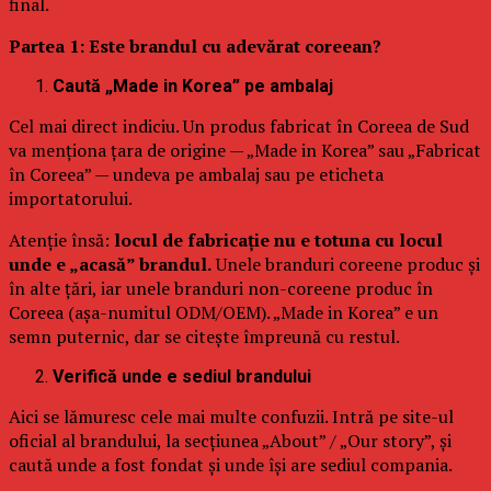
final.
Partea 1: Este brandul cu adevărat coreean?
Caută „Made in Korea” pe ambalaj
Cel mai direct indiciu. Un produs fabricat în Coreea de Sud
va menționa țara de origine — „Made in Korea” sau „Fabricat
în Coreea” — undeva pe ambalaj sau pe eticheta
importatorului.
Atenție însă:
locul de fabricație nu e totuna cu locul
unde e „acasă” brandul.
Unele branduri coreene produc și
în alte țări, iar unele branduri non-coreene produc în
Coreea (așa-numitul ODM/OEM). „Made in Korea” e un
semn puternic, dar se citește împreună cu restul.
Verifică unde e sediul brandului
Aici se lămuresc cele mai multe confuzii. Intră pe site-ul
oficial al brandului, la secțiunea „About” / „Our story”, și
caută unde a fost fondat și unde își are sediul compania.