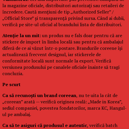
la magazine oficiale, distribuitori autorizați sau retaileri de
încredere. Caută mențiuni de tip „Authorized Seller” /
„Official Store” și transparență privind sursa. Când ai dubii,
verifică pe site-ul oficial al brandului lista de distribuitori.
Atenție la un mit:
un produs nu e fals doar pentru că are
stickere de import în limba locală sau pentru că ambalajul
diferă de ce ai văzut într-o postare. Brandurile coreene își
actualizează frecvent designul, iar stickerele de
conformitate locală sunt normale la export. Verifică
versiunea produsului pe canalele oficiale înainte să tragi
concluzia.
Pe scurt
Ca să recunoști un brand coreean
, nu te uita la cât de
„coreean” arată — verifică originea reală: „Made in Korea”,
sediul companiei, povestea fondatorilor, marca KC, Hangul-
ul pe ambalaj.
Ca să te asiguri că produsul e autentic
, verifică batch