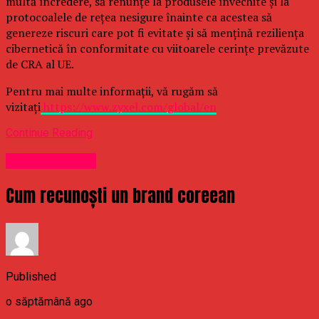
multă încredere, să renunțe la produsele învechite și la
protocoalele de rețea nesigure înainte ca acestea să
genereze riscuri care pot fi evitate și să mențină reziliența
cibernetică în conformitate cu viitoarele cerințe prevăzute
de CRA al UE.
Pentru mai multe informații, vă rugăm să
vizitați
https://www.zyxel.com/global/en
Continue Reading
Uncategorized
Cum recunoști un brand coreean
Published
o săptămână ago