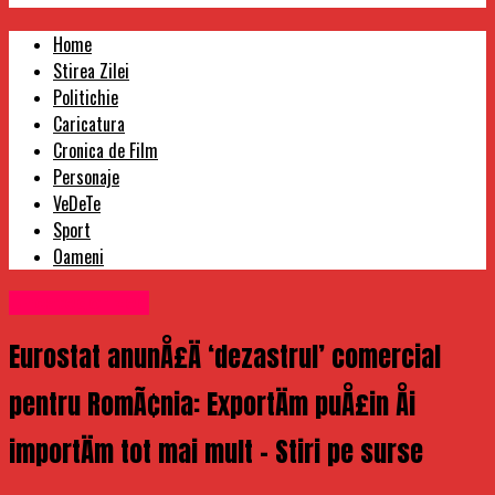
Home
Stirea Zilei
Politichie
Caricatura
Cronica de Film
Personaje
VeDeTe
Sport
Oameni
Uncategorized
Eurostat anunÅ£Ä ‘dezastrul’ comercial
pentru RomÃ¢nia: ExportÄm puÅ£in Åi
importÄm tot mai mult – Stiri pe surse