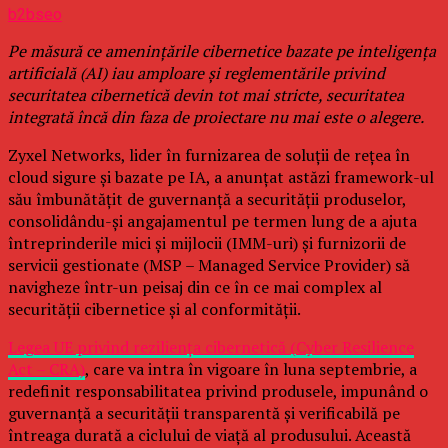
b2bseo
Pe măsură ce amenințările cibernetice bazate pe inteligența
artificială (AI) iau amploare și reglementările privind
securitatea cibernetică devin tot mai stricte, securitatea
integrată încă din faza de proiectare nu mai este o alegere.
Zyxel Networks, lider în furnizarea de soluții de rețea în
cloud sigure și bazate pe IA, a anunțat astăzi framework-ul
său îmbunătățit de guvernanță a securității produselor,
consolidându-și angajamentul pe termen lung de a ajuta
întreprinderile mici și mijlocii (IMM-uri) și furnizorii de
servicii gestionate (MSP – Managed Service Provider) să
navigheze într-un peisaj din ce în ce mai complex al
securității cibernetice și al conformității.
Legea UE privind reziliența cibernetică (Cyber Resilience
Act – CRA)
, care va intra în vigoare în luna septembrie, a
redefinit responsabilitatea privind produsele, impunând o
guvernanță a securității transparentă și verificabilă pe
întreaga durată a ciclului de viață al produsului. Această