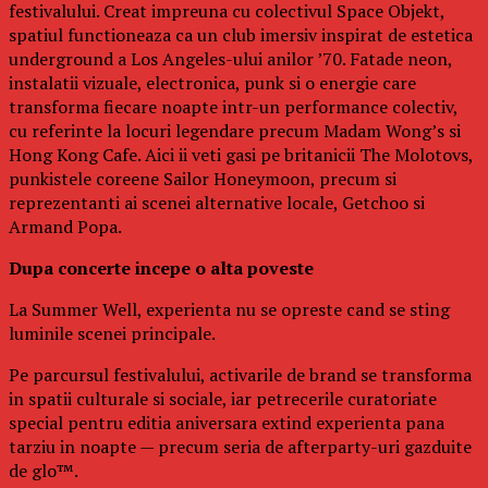
festivalului. Creat impreuna cu colectivul Space Objekt,
spatiul functioneaza ca un club imersiv inspirat de estetica
underground a Los Angeles-ului anilor ’70. Fatade neon,
instalatii vizuale, electronica, punk si o energie care
transforma fiecare noapte intr-un performance colectiv,
cu referinte la locuri legendare precum Madam Wong’s si
Hong Kong Cafe. Aici ii veti gasi pe britanicii The Molotovs,
punkistele coreene Sailor Honeymoon, precum si
reprezentanti ai scenei alternative locale, Getchoo si
Armand Popa.
Dupa concerte incepe o alta poveste
La Summer Well, experienta nu se opreste cand se sting
luminile scenei principale.
Pe parcursul festivalului, activarile de brand se transforma
in spatii culturale si sociale, iar petrecerile curatoriate
special pentru editia aniversara extind experienta pana
tarziu in noapte — precum seria de afterparty-uri gazduite
de glo™.