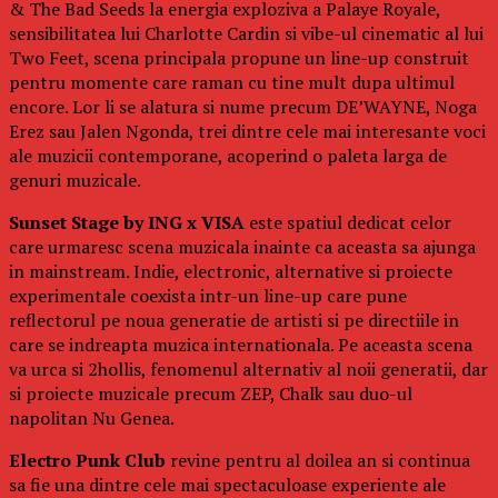
& The Bad Seeds la energia exploziva a Palaye Royale,
sensibilitatea lui Charlotte Cardin si vibe-ul cinematic al lui
Two Feet, scena principala propune un line-up construit
pentru momente care raman cu tine mult dupa ultimul
encore. Lor li se alatura si nume precum DE’WAYNE, Noga
Erez sau Jalen Ngonda, trei dintre cele mai interesante voci
ale muzicii contemporane, acoperind o paleta larga de
genuri muzicale.
Sunset Stage by ING x VISA
este spatiul dedicat celor
care urmaresc scena muzicala inainte ca aceasta sa ajunga
in mainstream. Indie, electronic, alternative si proiecte
experimentale coexista intr-un line-up care pune
reflectorul pe noua generatie de artisti si pe directiile in
care se indreapta muzica internationala. Pe aceasta scena
va urca si 2hollis, fenomenul alternativ al noii generatii, dar
si proiecte muzicale precum ZEP, Chalk sau duo-ul
napolitan Nu Genea.
Electro Punk Club
revine pentru al doilea an si continua
sa fie una dintre cele mai spectaculoase experiente ale