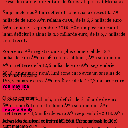
reiese din datele prezentate de Eurostat, potrivit Mediafax.
Ãn primele nouÄ luni deficitul comercial a crescut la 7.9
miliarde de euro Ã®n relaÈia cu UE, de la 6,5 miliarde euro
Ã®n ianuarie – septembrie 2018, Ã®n timp ce cu resatul
lumii deficitul a ajuns la 4,3 miliarde euro, de la 3,7 miliarde
anul trecut.
Zona euro Ã®nregistra un surplus comercial de 18,7
miliarde euro Ã®n relaÈia cu restul lumii, Ã®n septembrie,
Ã®n creÈtere de la 12,6 miliarde euro Ã®n septembrie
2018. Ãn primele nouÄ luni zona euro avea un surplus de
Continue Reading
155,5 miliarde euro, Ã®n creÈtere de la 147,3 miliarde euro
You may like
anul trecut.
Click to comment
UE 28 avea, Ã®n schimb, un deficit de 5 miliarde de euro
Ã®n comerÈul cu restul lumii Ã®n septembrie, Ã®n
Leave a Reply
creÈtered ela 1,5 miliarde euro Ã®n septembrie 2018. Ã®n
primele nouÄ luni deficitul UE 28 a fÄcut un salt la 29,9
Adresa ta de email nu va fi publicată.
Câmpurile obligatorii
sunt marcate cu
*