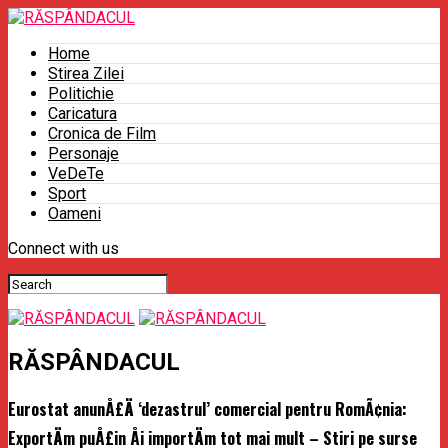
Home
Stirea Zilei
Politichie
Caricatura
Cronica de Film
Personaje
VeDeTe
Sport
Oameni
Connect with us
RĂSPÂNDACUL
Eurostat anunÅ£Ä ‘dezastrul’ comercial pentru RomÃ¢nia:
ExportÄm puÅ£in Åi importÄm tot mai mult – Stiri pe surse