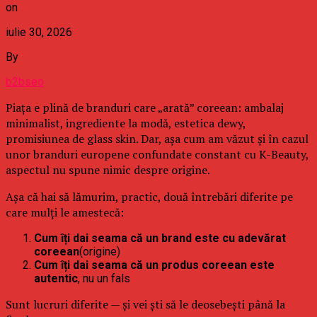
on
iulie 30, 2026
By
b2bseo
Piața e plină de branduri care „arată” coreean: ambalaj
minimalist, ingrediente la modă, estetica dewy,
promisiunea de glass skin. Dar, așa cum am văzut și în cazul
unor branduri europene confundate constant cu K-Beauty,
aspectul nu spune nimic despre origine.
Așa că hai să lămurim, practic, două întrebări diferite pe
care mulți le amestecă:
Cum îți dai seama că un brand este cu adevărat
coreean
(origine)
Cum îți dai seama că un produs coreean este
autentic
, nu un fals
Sunt lucruri diferite — și vei ști să le deosebești până la