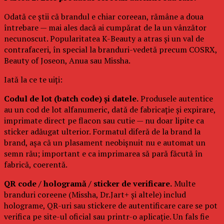
Odată ce știi că brandul e chiar coreean, rămâne a doua
întrebare — mai ales dacă ai cumpărat de la un vânzător
necunoscut. Popularitatea K-Beauty a atras și un val de
contrafaceri, în special la branduri-vedetă precum COSRX,
Beauty of Joseon, Anua sau Missha.
Iată la ce te uiți:
Codul de lot (batch code) și datele.
Produsele autentice
au un cod de lot alfanumeric, dată de fabricație și expirare,
imprimate direct pe flacon sau cutie — nu doar lipite ca
sticker adăugat ulterior. Formatul diferă de la brand la
brand, așa că un plasament neobișnuit nu e automat un
semn rău; important e ca imprimarea să pară făcută în
fabrică, coerentă.
QR code / hologramă / sticker de verificare.
Multe
branduri coreene (Missha, Dr.Jart+ și altele) includ
holograme, QR-uri sau stickere de autentificare care se pot
verifica pe site-ul oficial sau printr-o aplicație. Un fals fie