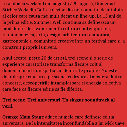
In al doilea weekend din august (7-9 august), Domeniul
Stirbey Voda din Buftea devine din nou punctul de intalnire
al celor care cauta mai mult decat un line-up. La 15 ani de
la prima editie, Summer Well continua sa defineasca un
mod diferit de a experimenta cultura contemporana,
reunind muzica, arta, design, arhitectura temporara,
gastronomie si comunitati creative intr-un festival care si-a
construit propriul univers.
Anul acesta, peste 20 de artisti, trei scene si o serie de
experiente curatoriate transforma fiecare colt al
domeniului intr-un spatiu cu identitate proprie. Nu este
doar despre cine urca pe scena, ci despre atmosfera dintre
concerte, descoperirile intamplatoare si energia colectiva
care face ca fiecare editie sa fie diferita.
Trei scene. Trei universuri. Un singur soundtrack al
verii.
Orange Main Stage
aduce numele care definesc editia
aniversara. De la intensitatea inconfundabila a lui Nick Cave