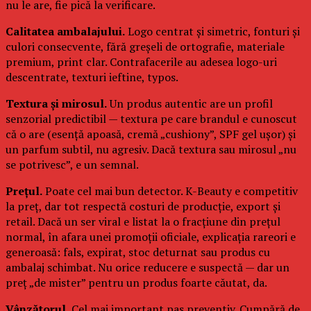
nu le are, fie pică la verificare.
Calitatea ambalajului.
Logo centrat și simetric, fonturi și
culori consecvente, fără greșeli de ortografie, materiale
premium, print clar. Contrafacerile au adesea logo-uri
descentrate, texturi ieftine, typos.
Textura și mirosul.
Un produs autentic are un profil
senzorial predictibil — textura pe care brandul e cunoscut
că o are (esență apoasă, cremă „cushiony”, SPF gel ușor) și
un parfum subtil, nu agresiv. Dacă textura sau mirosul „nu
se potrivesc”, e un semnal.
Prețul.
Poate cel mai bun detector. K-Beauty e competitiv
la preț, dar tot respectă costuri de producție, export și
retail. Dacă un ser viral e listat la o fracțiune din prețul
normal, în afara unei promoții oficiale, explicația rareori e
generoasă: fals, expirat, stoc deturnat sau produs cu
ambalaj schimbat. Nu orice reducere e suspectă — dar un
preț „de mister” pentru un produs foarte căutat, da.
Vânzătorul.
Cel mai important pas preventiv. Cumpără de