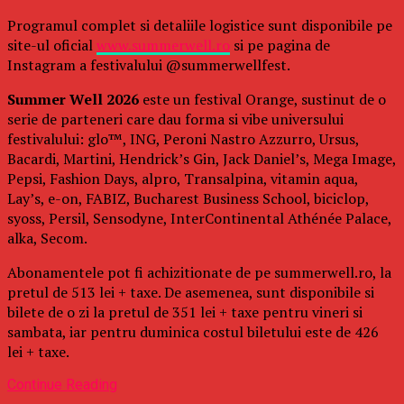
Programul complet si detaliile logistice sunt disponibile pe
site-ul oficial
www.summerwell.ro
si pe pagina de
Instagram a festivalului @summerwellfest.
Summer Well 2026
este un festival Orange, sustinut de o
serie de parteneri care dau forma si vibe universului
festivalului: glo™, ING, Peroni Nastro Azzurro, Ursus,
Bacardi, Martini, Hendrick’s Gin, Jack Daniel’s, Mega Image,
Pepsi, Fashion Days, alpro, Transalpina, vitamin aqua,
Lay’s, e-on, FABIZ, Bucharest Business School, biciclop,
syoss, Persil, Sensodyne, InterContinental Athénée Palace,
alka, Secom.
Abonamentele pot fi achizitionate de pe summerwell.ro, la
pretul de 513 lei + taxe. De asemenea, sunt disponibile si
bilete de o zi la pretul de 351 lei + taxe pentru vineri si
sambata, iar pentru duminica costul biletului este de 426
lei + taxe.
Continue Reading