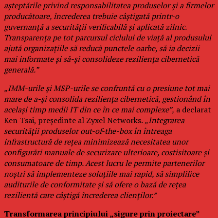
așteptările privind responsabilitatea produselor și a firmelor
producătoare, încrederea trebuie câștigată printr-o
guvernanță a securității verificabilă și aplicată zilnic.
Transparența pe tot parcursul ciclului de viață al produsului
ajută organizațiile să reducă punctele oarbe, să ia decizii
mai informate și să-și consolideze reziliența cibernetică
generală.”
„IMM-urile și MSP-urile se confruntă cu o presiune tot mai
mare de a-și consolida reziliența cibernetică, gestionând în
același timp medii IT din ce în ce mai complexe”,
a declarat
Ken Tsai, președinte al Zyxel Networks.
„Integrarea
securității produselor out-of-the-box în întreaga
infrastructură de rețea minimizează necesitatea unor
configurări manuale de securizare ulterioare, costisitoare și
consumatoare de timp. Acest lucru le permite partenerilor
noștri să implementeze soluțiile mai rapid, să simplifice
auditurile de conformitate și să ofere o bază de rețea
rezilientă care câștigă încrederea clienților.”
Transformarea principiului „sigure prin proiectare”