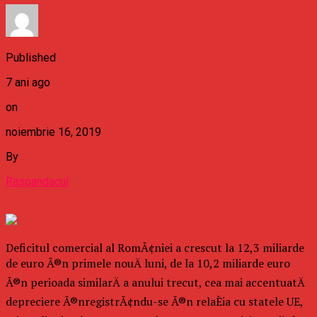
Published
7 ani ago
on
noiembrie 16, 2019
By
Raspandacul
Deficitul comercial al RomÃ¢niei a crescut la 12,3 miliarde
de euro Ã®n primele nouÄ luni, de la 10,2 miliarde euro
Ã®n perioada similarÄ a anului trecut, cea mai accentuatÄ
depreciere Ã®nregistrÃ¢ndu-se Ã®n relaÈia cu statele UE,