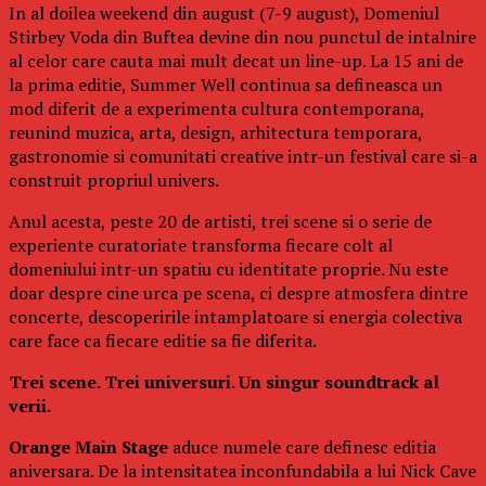
In al doilea weekend din august (7-9 august), Domeniul
Stirbey Voda din Buftea devine din nou punctul de intalnire
al celor care cauta mai mult decat un line-up. La 15 ani de
la prima editie, Summer Well continua sa defineasca un
mod diferit de a experimenta cultura contemporana,
reunind muzica, arta, design, arhitectura temporara,
gastronomie si comunitati creative intr-un festival care si-a
construit propriul univers.
Anul acesta, peste 20 de artisti, trei scene si o serie de
experiente curatoriate transforma fiecare colt al
domeniului intr-un spatiu cu identitate proprie. Nu este
doar despre cine urca pe scena, ci despre atmosfera dintre
concerte, descoperirile intamplatoare si energia colectiva
care face ca fiecare editie sa fie diferita.
Trei scene. Trei universuri. Un singur soundtrack al
verii.
Orange Main Stage
aduce numele care definesc editia
aniversara. De la intensitatea inconfundabila a lui Nick Cave