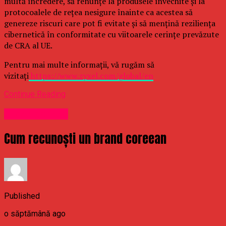
multă încredere, să renunțe la produsele învechite și la
protocoalele de rețea nesigure înainte ca acestea să
genereze riscuri care pot fi evitate și să mențină reziliența
cibernetică în conformitate cu viitoarele cerințe prevăzute
de CRA al UE.
Pentru mai multe informații, vă rugăm să
vizitați
https://www.zyxel.com/global/en
Continue Reading
Uncategorized
Cum recunoști un brand coreean
Published
o săptămână ago