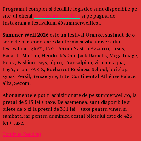
Programul complet si detaliile logistice sunt disponibile pe
site-ul oficial
www.summerwell.ro
si pe pagina de
Instagram a festivalului @summerwellfest.
Summer Well 2026
este un festival Orange, sustinut de o
serie de parteneri care dau forma si vibe universului
festivalului: glo™, ING, Peroni Nastro Azzurro, Ursus,
Bacardi, Martini, Hendrick’s Gin, Jack Daniel’s, Mega Image,
Pepsi, Fashion Days, alpro, Transalpina, vitamin aqua,
Lay’s, e-on, FABIZ, Bucharest Business School, biciclop,
syoss, Persil, Sensodyne, InterContinental Athénée Palace,
alka, Secom.
Abonamentele pot fi achizitionate de pe summerwell.ro, la
pretul de 513 lei + taxe. De asemenea, sunt disponibile si
bilete de o zi la pretul de 351 lei + taxe pentru vineri si
sambata, iar pentru duminica costul biletului este de 426
lei + taxe.
Continue Reading