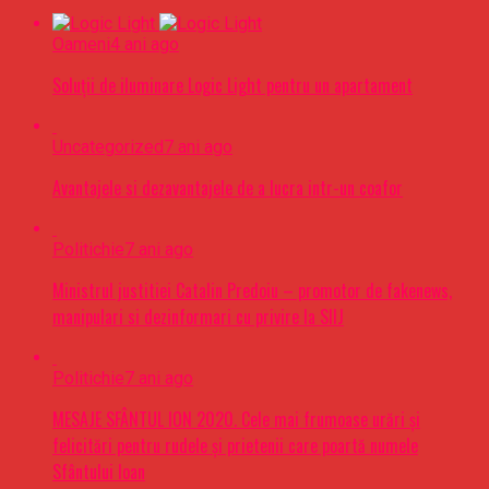
Oameni
4 ani ago
Soluții de iluminare Logic Light pentru un apartament
Uncategorized
7 ani ago
Avantajele si dezavantajele de a lucra intr-un coafor
Politichie
7 ani ago
Ministrul justitiei Catalin Predoiu – promotor de fakenews,
manipulari si dezinformari cu privire la SIIJ
Politichie
7 ani ago
MESAJE SFÂNTUL ION 2020. Cele mai frumoase urări şi
felicitări pentru rudele şi prietenii care poartă numele
Sfântului Ioan