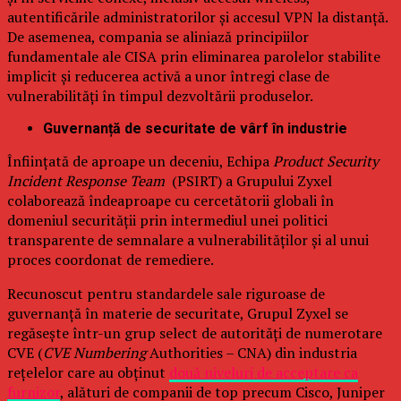
autentificările administratorilor și accesul VPN la distanță.
De asemenea, compania se aliniază principiilor
fundamentale ale CISA prin eliminarea parolelor stabilite
implicit și reducerea activă a unor întregi clase de
vulnerabilități în timpul dezvoltării produselor.
Guvernanță de securitate de vârf în industrie
Înființată de aproape un deceniu, Echipa
Product Security
Incident Response Team
(PSIRT) a Grupului Zyxel
colaborează îndeaproape cu cercetătorii globali în
domeniul securității prin intermediul unei politici
transparente de semnalare a vulnerabilităților și al unui
proces coordonat de remediere.
Recunoscut pentru standardele sale riguroase de
guvernanță în materie de securitate, Grupul Zyxel se
regăsește într-un grup select de autorități de numerotare
CVE (
CVE Numbering
Authorities – CNA) din industria
rețelelor care au obținut
două niveluri de acceptare ca
furnizor
, alături de companii de top precum Cisco, Juniper