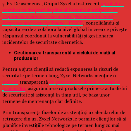
și F5. De asemenea, Grupul Zyxel a fost recent
aprobat ca
membru cu drepturi depline al Forumului echipelor de
răspuns la incidente și securitate (
Forum of Incident
Response and Security Teams –
FIRST)
, consolidându-și
capacitatea de a colabora la nivel global în ceea ce privește
răspunsul coordonat la vulnerabilități și gestionarea
incidentelor de securitate cibernetică.
Gestionarea transparentă a ciclului de viață al
produselor
Pentru a ajuta clienții să reducă expunerea la riscuri de
securitate pe termen lung, Zyxel Networks menține o
politică
transparentă
de gestionare a ciclului de viață al
produselor
, asigurându-se că produsele primesc actualizări
de securitate și asistență în timp util, pe baza unor
termene de mentenanță clar definite.
Prin transparența fazelor de asistență și a calendarelor de
retragere din uz, Zyxel Networks le permite clienților să-și
planifice investițiile tehnologice pe termen lung cu mai