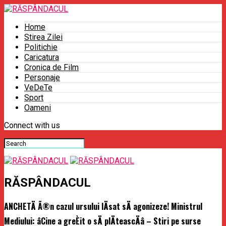
Home
Stirea Zilei
Politichie
Caricatura
Cronica de Film
Personaje
VeDeTe
Sport
Oameni
Connect with us
RĂSPÂNDACUL
ANCHETÄ Ã®n cazul ursului lÄsat sÄ agonizeze! Ministrul
Mediului: âCine a greÈit o sÄ plÄteascÄâ – Stiri pe surse