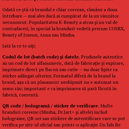
Odată ce știi că brandul e chiar coreean, rămâne a doua
întrebare — mai ales dacă ai cumpărat de la un vânzător
necunoscut. Popularitatea K-Beauty a atras și un val de
contrafaceri, în special la branduri-vedetă precum COSRX,
Beauty of Joseon, Anua sau Missha.
Iată la ce te uiți:
Codul de lot (batch code) și datele.
Produsele autentice
au un cod de lot alfanumeric, dată de fabricație și expirare,
imprimate direct pe flacon sau cutie — nu doar lipite ca
sticker adăugat ulterior. Formatul diferă de la brand la
brand, așa că un plasament neobișnuit nu e automat un
semn rău; important e ca imprimarea să pară făcută în
fabrică, coerentă.
QR code / hologramă / sticker de verificare.
Multe
branduri coreene (Missha, Dr.Jart+ și altele) includ
holograme, QR-uri sau stickere de autentificare care se pot
verifica pe site-ul oficial sau printr-o aplicație. Un fals fie