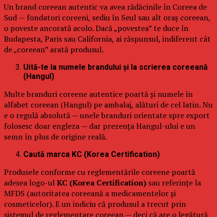
Un brand coreean autentic va avea rădăcinile în Coreea de
Sud — fondatori coreeni, sediu în Seul sau alt oraș coreean,
o poveste ancorată acolo. Dacă „povestea” te duce în
Budapesta, Paris sau California, ai răspunsul, indiferent cât
de „coreean” arată produsul.
Uită-te la numele brandului și la scrierea coreeană
(Hangul)
Multe branduri coreene autentice poartă și numele în
alfabet coreean (Hangul) pe ambalaj, alături de cel latin. Nu
e o regulă absolută — unele branduri orientate spre export
folosesc doar engleza — dar prezența Hangul-ului e un
semn în plus de origine reală.
Caută marca KC (Korea Certification)
Produsele conforme cu reglementările coreene poartă
adesea logo-ul
KC (Korea Certification)
sau referințe la
MFDS (autoritatea coreeană a medicamentelor și
cosmeticelor). E un indiciu că produsul a trecut prin
sistemul de reglementare coreean — deci că are o legătură