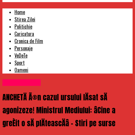
Home
Stirea Zilei
Politichie
Caricatura
Cronica de Film
Personaje
VeDeTe
Sport
Oameni
Uncategorized
ANCHETÄ Ã®n cazul ursului lÄsat sÄ
agonizeze! Ministrul Mediului: âCine a
greÈit o sÄ plÄteascÄâ – Stiri pe surse