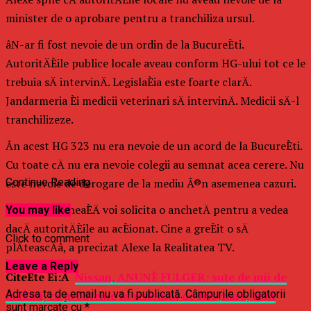
minister de o aprobare pentru a tranchiliza ursul.
âN-ar fi fost nevoie de un ordin de la BucureÈti.
AutoritÄÈile publice locale aveau conform HG-ului tot ce le
trebuia sÄ intervinÄ. LegislaÈia este foarte clarÄ.
Jandarmeria Èi medicii veterinari sÄ intervinÄ. Medicii sÄ-l
tranchilizeze.
Ãn acest HG 323 nu era nevoie de un acord de la BucureÈti.
Cu toate cÄ nu era nevoie colegii au semnat acea cerere. Nu
este nevoie de derogare de la mediu Ã®n asemenea cazuri.
Continue Reading
MÃ¢ine dimineaÈÄ voi solicita o anchetÄ pentru a vedea
You may like
dacÄ autoritÄÈile au acÈionat. Cine a greÈit o sÄ
Click to comment
plÄteascÄâ, a precizat Alexe la Realitatea TV.
Leave a Reply
CiteÈte Èi:Â
Nissan, ANUNÈ FULGER: sute de mii de
Adresa ta de email nu va fi publicată.
Câmpurile obligatorii
maÈini, cu probleme la sistemul de frÃ¢nare, sunt
sunt marcate cu
*