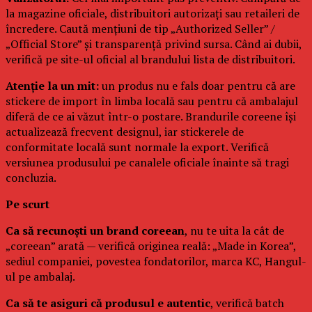
la magazine oficiale, distribuitori autorizați sau retaileri de
încredere. Caută mențiuni de tip „Authorized Seller” /
„Official Store” și transparență privind sursa. Când ai dubii,
verifică pe site-ul oficial al brandului lista de distribuitori.
Atenție la un mit:
un produs nu e fals doar pentru că are
stickere de import în limba locală sau pentru că ambalajul
diferă de ce ai văzut într-o postare. Brandurile coreene își
actualizează frecvent designul, iar stickerele de
conformitate locală sunt normale la export. Verifică
versiunea produsului pe canalele oficiale înainte să tragi
concluzia.
Pe scurt
Ca să recunoști un brand coreean
, nu te uita la cât de
„coreean” arată — verifică originea reală: „Made in Korea”,
sediul companiei, povestea fondatorilor, marca KC, Hangul-
ul pe ambalaj.
Ca să te asiguri că produsul e autentic
, verifică batch