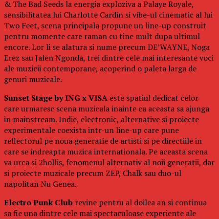
& The Bad Seeds la energia exploziva a Palaye Royale,
sensibilitatea lui Charlotte Cardin si vibe-ul cinematic al lui
Two Feet, scena principala propune un line-up construit
pentru momente care raman cu tine mult dupa ultimul
encore. Lor li se alatura si nume precum DE’WAYNE, Noga
Erez sau Jalen Ngonda, trei dintre cele mai interesante voci
ale muzicii contemporane, acoperind o paleta larga de
genuri muzicale.
Sunset Stage by ING x VISA
este spatiul dedicat celor
care urmaresc scena muzicala inainte ca aceasta sa ajunga
in mainstream. Indie, electronic, alternative si proiecte
experimentale coexista intr-un line-up care pune
reflectorul pe noua generatie de artisti si pe directiile in
care se indreapta muzica internationala. Pe aceasta scena
va urca si 2hollis, fenomenul alternativ al noii generatii, dar
si proiecte muzicale precum ZEP, Chalk sau duo-ul
napolitan Nu Genea.
Electro Punk Club
revine pentru al doilea an si continua
sa fie una dintre cele mai spectaculoase experiente ale