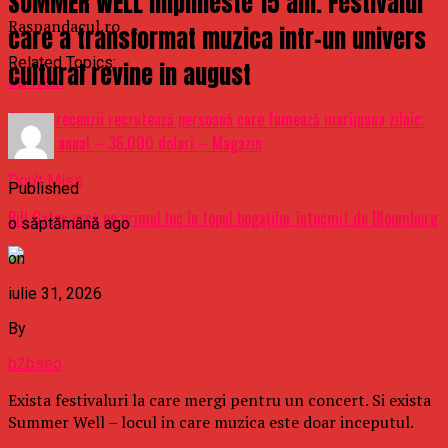
SUMMER WELL implineste 15 ani. Festivalul
Raspandacul.ro
care a transformat muzica intr-un univers
Related Topics:
cultural revine in august
Up Next
Site de recenzii recrutează persoană care fumează marijuana zilnic;
salariul anual – 36.000 dolari – Magazin
Don't Miss
Published
Bill Gates urcă pe primul loc în topul bogaţilor întocmit de Bloomberg
o săptămână ago
on
iulie 31, 2026
By
b2bseo
Exista festivaluri la care mergi pentru un concert. Si exista
Summer Well – locul in care muzica este doar inceputul.