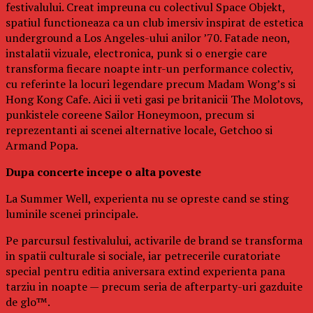
festivalului. Creat impreuna cu colectivul Space Objekt,
spatiul functioneaza ca un club imersiv inspirat de estetica
underground a Los Angeles-ului anilor ’70. Fatade neon,
instalatii vizuale, electronica, punk si o energie care
transforma fiecare noapte intr-un performance colectiv,
cu referinte la locuri legendare precum Madam Wong’s si
Hong Kong Cafe. Aici ii veti gasi pe britanicii The Molotovs,
punkistele coreene Sailor Honeymoon, precum si
reprezentanti ai scenei alternative locale, Getchoo si
Armand Popa.
Dupa concerte incepe o alta poveste
La Summer Well, experienta nu se opreste cand se sting
luminile scenei principale.
Pe parcursul festivalului, activarile de brand se transforma
in spatii culturale si sociale, iar petrecerile curatoriate
special pentru editia aniversara extind experienta pana
tarziu in noapte — precum seria de afterparty-uri gazduite
de glo™.