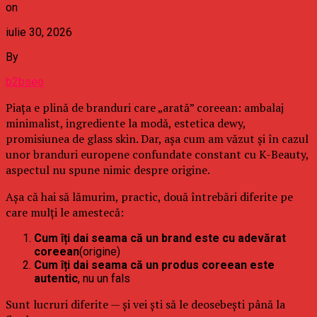
on
iulie 30, 2026
By
b2bseo
Piața e plină de branduri care „arată” coreean: ambalaj
minimalist, ingrediente la modă, estetica dewy,
promisiunea de glass skin. Dar, așa cum am văzut și în cazul
unor branduri europene confundate constant cu K-Beauty,
aspectul nu spune nimic despre origine.
Așa că hai să lămurim, practic, două întrebări diferite pe
care mulți le amestecă:
Cum îți dai seama că un brand este cu adevărat
coreean
(origine)
Cum îți dai seama că un produs coreean este
autentic
, nu un fals
Sunt lucruri diferite — și vei ști să le deosebești până la