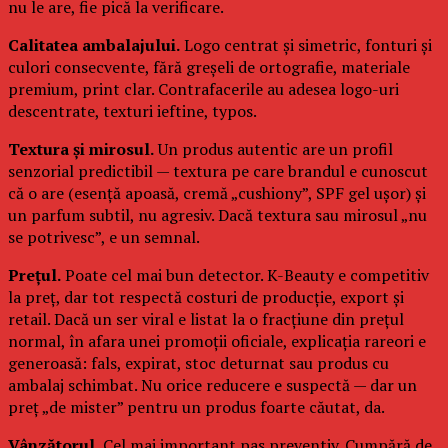
nu le are, fie pică la verificare.
Calitatea ambalajului.
Logo centrat și simetric, fonturi și
culori consecvente, fără greșeli de ortografie, materiale
premium, print clar. Contrafacerile au adesea logo-uri
descentrate, texturi ieftine, typos.
Textura și mirosul.
Un produs autentic are un profil
senzorial predictibil — textura pe care brandul e cunoscut
că o are (esență apoasă, cremă „cushiony”, SPF gel ușor) și
un parfum subtil, nu agresiv. Dacă textura sau mirosul „nu
se potrivesc”, e un semnal.
Prețul.
Poate cel mai bun detector. K-Beauty e competitiv
la preț, dar tot respectă costuri de producție, export și
retail. Dacă un ser viral e listat la o fracțiune din prețul
normal, în afara unei promoții oficiale, explicația rareori e
generoasă: fals, expirat, stoc deturnat sau produs cu
ambalaj schimbat. Nu orice reducere e suspectă — dar un
preț „de mister” pentru un produs foarte căutat, da.
Vânzătorul.
Cel mai important pas preventiv. Cumpără de