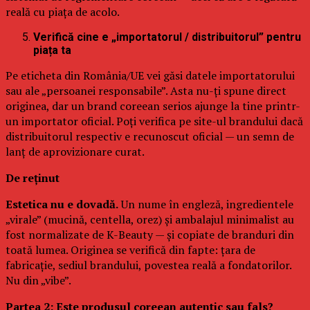
reală cu piața de acolo.
Verifică cine e „importatorul / distribuitorul” pentru
piața ta
Pe eticheta din România/UE vei găsi datele importatorului
sau ale „persoanei responsabile”. Asta nu-ți spune direct
originea, dar un brand coreean serios ajunge la tine printr-
un importator oficial. Poți verifica pe site-ul brandului dacă
distribuitorul respectiv e recunoscut oficial — un semn de
lanț de aprovizionare curat.
De reținut
Estetica nu e dovadă.
Un nume în engleză, ingredientele
„virale” (mucină, centella, orez) și ambalajul minimalist au
fost normalizate de K-Beauty — și copiate de branduri din
toată lumea. Originea se verifică din fapte: țara de
fabricație, sediul brandului, povestea reală a fondatorilor.
Nu din „vibe”.
Partea 2: Este produsul coreean autentic sau fals?