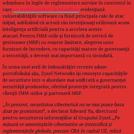
schimbare în legile de reglementare survine în contextul în
care
un studiu realizat de Mandiant
evidențiază
vulnerabilitățile software ca fiind principala cale de atac
inițial, subliniind că actorii rău intenționați utilizează acum
inteligența artificială pentru a accelera aceste
atacuri. Pentru IMM-urile și furnizorii de servicii de
gestionare (MSP) cu resurse limitate, alegerea unor
furnizori de încredere, cu capacități mature de guvernanță
a securității, a devenit mai importantă ca niciodată.
În urma unei serii de îmbunătățiri recente aduse
portofoliului său, Zyxel Networks își reunește capacitățile
de securitate într-o abordare mai unificată a guvernanței
securității produselor, oferind protecție integrată pentru
clienții IMM-urilor și partenerii MSP.
„În prezent, securitatea cibernetică nu se mai poate baza
doar pe promisiuni
”, a declarat Edward Yu, directorul
pentru securitatea informațiilor al Grupului Zyxel. „
Pe
măsură ce amenințările cibernetice se intensifică și
reglementările globale, precum CRA în cadrul UE, ridică