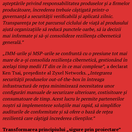
așteptările privind responsabilitatea produselor și a firmelor
producătoare, încrederea trebuie câștigată printr-o
guvernanță a securității verificabilă și aplicată zilnic.
Transparența pe tot parcursul ciclului de viață al produsului
ajută organizațiile să reducă punctele oarbe, să ia decizii
mai informate și să-și consolideze reziliența cibernetică
generală.”
„IMM-urile și MSP-urile se confruntă cu o presiune tot mai
mare de a-și consolida reziliența cibernetică, gestionând în
același timp medii IT din ce în ce mai complexe”,
a declarat
Ken Tsai, președinte al Zyxel Networks.
„Integrarea
securității produselor out-of-the-box în întreaga
infrastructură de rețea minimizează necesitatea unor
configurări manuale de securizare ulterioare, costisitoare și
consumatoare de timp. Acest lucru le permite partenerilor
noștri să implementeze soluțiile mai rapid, să simplifice
auditurile de conformitate și să ofere o bază de rețea
rezilientă care câștigă încrederea clienților.”
Transformarea principiului „sigure prin proiectare”