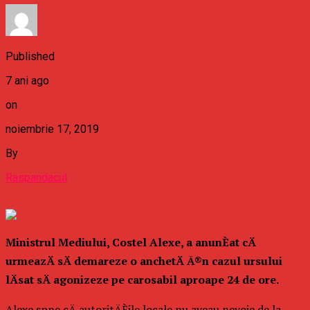
Published
7 ani ago
on
noiembrie 17, 2019
By
Raspandacul
Ministrul Mediului, Costel Alexe, a anunÈat cÄ
urmeazÄ sÄ demareze o anchetÄ Ã®n cazul ursului
lÄsat sÄ agonizeze pe carosabil aproape 24 de ore.
Alexe spne cÄ autoritÄÈile locale nu aveau nevoie de la