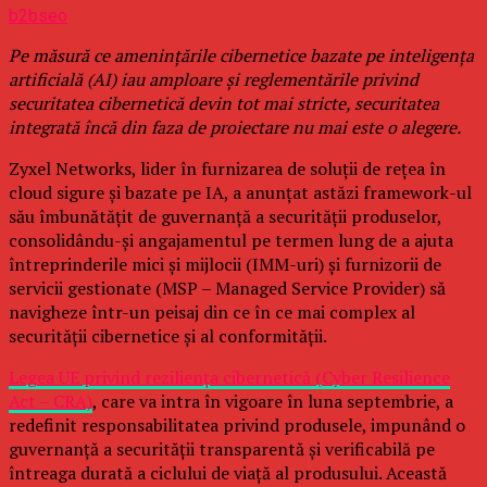
b2bseo
Pe măsură ce amenințările cibernetice bazate pe inteligența
artificială (AI) iau amploare și reglementările privind
securitatea cibernetică devin tot mai stricte, securitatea
integrată încă din faza de proiectare nu mai este o alegere.
Zyxel Networks, lider în furnizarea de soluții de rețea în
cloud sigure și bazate pe IA, a anunțat astăzi framework-ul
său îmbunătățit de guvernanță a securității produselor,
consolidându-și angajamentul pe termen lung de a ajuta
întreprinderile mici și mijlocii (IMM-uri) și furnizorii de
servicii gestionate (MSP – Managed Service Provider) să
navigheze într-un peisaj din ce în ce mai complex al
securității cibernetice și al conformității.
Legea UE privind reziliența cibernetică (Cyber Resilience
Act – CRA)
, care va intra în vigoare în luna septembrie, a
redefinit responsabilitatea privind produsele, impunând o
guvernanță a securității transparentă și verificabilă pe
întreaga durată a ciclului de viață al produsului. Această