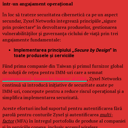
într-un angajament operațional
În loc să trateze securitatea cibernetică ca pe un aspect
secundar, Zyxel Networks integrează principiile „sigure
prin proiectare” în dezvoltarea produselor, gestionarea
vulnerabilităților și guvernanța ciclului de viață prin trei
angajamente fundamentale:
Implementarea principiului „
Secure by Design
” în
toate produsele și serviciile
Fiind prima companie din Taiwan și primul furnizor global
de soluții de rețea pentru IMM-uri care a semnat
angajamentul „Secure by Design” al CISA
, Zyxel Networks
continuă să introducă inițiative de securitate axate pe
IMM-uri, concepute pentru a reduce riscul operațional și a
simplifica implementarea securizată.
Aceste eforturi includ suportul pentru autentificarea fără
parolă pentru conturile Zyxel și autentificarea
multi-
factor
(MFA) în întregul portofoliu de produse al companiei
și în serviciile conexe, inclusiv accesul wireless,