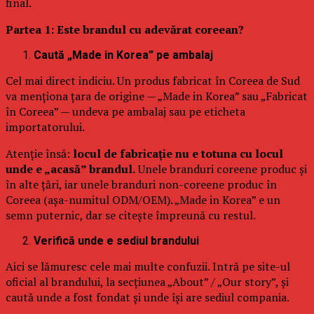
final.
Partea 1: Este brandul cu adevărat coreean?
Caută „Made in Korea” pe ambalaj
Cel mai direct indiciu. Un produs fabricat în Coreea de Sud
va menționa țara de origine — „Made in Korea” sau „Fabricat
în Coreea” — undeva pe ambalaj sau pe eticheta
importatorului.
Atenție însă:
locul de fabricație nu e totuna cu locul
unde e „acasă” brandul.
Unele branduri coreene produc și
în alte țări, iar unele branduri non-coreene produc în
Coreea (așa-numitul ODM/OEM). „Made in Korea” e un
semn puternic, dar se citește împreună cu restul.
Verifică unde e sediul brandului
Aici se lămuresc cele mai multe confuzii. Intră pe site-ul
oficial al brandului, la secțiunea „About” / „Our story”, și
caută unde a fost fondat și unde își are sediul compania.