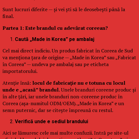
Sunt lucruri diferite — și vei ști să le deosebești până la
final.
Partea 1: Este brandul cu adevărat coreean?
Caută „Made in Korea” pe ambalaj
Cel mai direct indiciu. Un produs fabricat în Coreea de Sud
va menționa țara de origine — „Made in Korea” sau „Fabricat
în Coreea” — undeva pe ambalaj sau pe eticheta
importatorului.
Atenție însă:
locul de fabricație nu e totuna cu locul
unde e „acasă” brandul.
Unele branduri coreene produc și
în alte țări, iar unele branduri non-coreene produc în
Coreea (așa-numitul ODM/OEM). „Made in Korea” e un
semn puternic, dar se citește împreună cu restul.
Verifică unde e sediul brandului
Aici se lămuresc cele mai multe confuzii. Intră pe site-ul