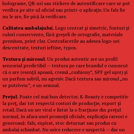
holograme, QR-uri sau stickere de autentificare care se pot
verifica pe site-ul oficial sau printr-o aplicație. Un fals fie
nu le are, fie pică la verificare.
Calitatea ambalajului.
Logo centrat și simetric, fonturi și
culori consecvente, fără greșeli de ortografie, materiale
premium, print clar. Contrafacerile au adesea logo-uri
descentrate, texturi ieftine, typos.
Textura și mirosul.
Un produs autentic are un profil
senzorial predictibil — textura pe care brandul e cunoscut
că o are (esență apoasă, cremă „cushiony”, SPF gel ușor) și
un parfum subtil, nu agresiv. Dacă textura sau mirosul „nu
se potrivesc”, e un semnal.
Prețul.
Poate cel mai bun detector. K-Beauty e competitiv
la preț, dar tot respectă costuri de producție, export și
retail. Dacă un ser viral e listat la o fracțiune din prețul
normal, în afara unei promoții oficiale, explicația rareori e
generoasă: fals, expirat, stoc deturnat sau produs cu
ambalaj schimbat. Nu orice reducere e suspectă — dar un