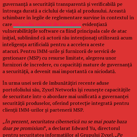
guvernanță a securității transparentă și verificabilă pe
întreaga durată a ciclului de viață al produsului. Această
schimbare în legile de reglementare survine în contextul în
care
un studiu realizat de Mandiant
evidențiază
vulnerabilitățile software ca fiind principala cale de atac
inițial, subliniind că actorii rău intenționați utilizează acum
inteligența artificială pentru a accelera aceste
atacuri. Pentru IMM-urile și furnizorii de servicii de
gestionare (MSP) cu resurse limitate, alegerea unor
furnizori de încredere, cu capacități mature de guvernanță
a securității, a devenit mai importantă ca niciodată.
În urma unei serii de îmbunătățiri recente aduse
portofoliului său, Zyxel Networks își reunește capacitățile
de securitate într-o abordare mai unificată a guvernanței
securității produselor, oferind protecție integrată pentru
clienții IMM-urilor și partenerii MSP.
„În prezent, securitatea cibernetică nu se mai poate baza
doar pe promisiuni
”, a declarat Edward Yu, directorul
pentru securitatea informațiilor al Grupului Zyxel. „
Pe