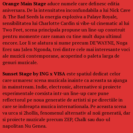
Orange Main Stage
aduce numele care definesc editia
aniversara. De la intensitatea inconfundabila a lui Nick Cave
& The Bad Seeds la energia exploziva a Palaye Royale,
sensibilitatea lui Charlotte Cardin si vibe-ul cinematic al lui
Two Feet, scena principala propune un line-up construit
pentru momente care raman cu tine mult dupa ultimul
encore. Lor li se alatura si nume precum DE’WAYNE, Noga
Erez sau Jalen Ngonda, trei dintre cele mai interesante voci
ale muzicii contemporane, acoperind o paleta larga de
genuri muzicale.
Sunset Stage by ING x VISA
este spatiul dedicat celor
care urmaresc scena muzicala inainte ca aceasta sa ajunga
in mainstream. Indie, electronic, alternative si proiecte
experimentale coexista intr-un line-up care pune
reflectorul pe noua generatie de artisti si pe directiile in
care se indreapta muzica internationala. Pe aceasta scena
va urca si 2hollis, fenomenul alternativ al noii generatii, dar
si proiecte muzicale precum ZEP, Chalk sau duo-ul
napolitan Nu Genea.