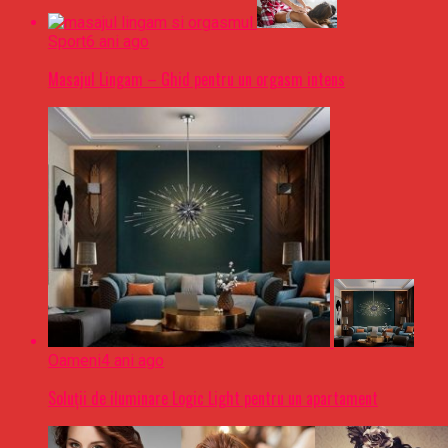
Sport
6 ani ago
Masajul Lingam – Ghid pentru un orgasm intens
Oameni
4 ani ago
Soluții de iluminare Logic Light pentru un apartament