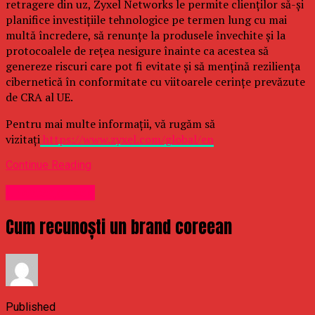
retragere din uz, Zyxel Networks le permite clienților să-și
planifice investițiile tehnologice pe termen lung cu mai
multă încredere, să renunțe la produsele învechite și la
protocoalele de rețea nesigure înainte ca acestea să
genereze riscuri care pot fi evitate și să mențină reziliența
cibernetică în conformitate cu viitoarele cerințe prevăzute
de CRA al UE.
Pentru mai multe informații, vă rugăm să
vizitați
https://www.zyxel.com/global/en
Continue Reading
Uncategorized
Cum recunoști un brand coreean
Published