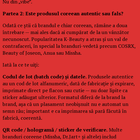
Nu din „vibe”.
Partea 2: Este produsul coreean autentic sau fals?
Odată ce știi că brandul e chiar coreean, rămâne a doua
întrebare — mai ales dacă ai cumpărat de la un vânzător
necunoscut. Popularitatea K-Beauty a atras și un val de
contrafaceri, în special la branduri-vedetă precum COSRX,
Beauty of Joseon, Anua sau Missha.
Iată la ce te uiți:
Codul de lot (batch code) și datele.
Produsele autentice
au un cod de lot alfanumeric, dată de fabricație și expirare,
imprimate direct pe flacon sau cutie — nu doar lipite ca
sticker adăugat ulterior. Formatul diferă de la brand la
brand, așa că un plasament neobișnuit nu e automat un
semn rău; important e ca imprimarea să pară făcută în
fabrică, coerentă.
QR code / hologramă / sticker de verificare.
Multe
branduri coreene (Missha, Dr.Jart+ și altele) includ