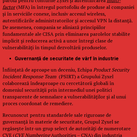
parolă pentru conturile Zyxel și autentificarea
multi-
factor
(MFA) în întregul portofoliu de produse al companiei
și în serviciile conexe, inclusiv accesul wireless,
autentificările administratorilor și accesul VPN la distanță.
De asemenea, compania se aliniază principiilor
fundamentale ale CISA prin eliminarea parolelor stabilite
implicit și reducerea activă a unor întregi clase de
vulnerabilități în timpul dezvoltării produselor.
Guvernanță de securitate de vârf în industrie
Înființată de aproape un deceniu, Echipa
Product Security
Incident Response Team
(PSIRT) a Grupului Zyxel
colaborează îndeaproape cu cercetătorii globali în
domeniul securității prin intermediul unei politici
transparente de semnalare a vulnerabilităților și al unui
proces coordonat de remediere.
Recunoscut pentru standardele sale riguroase de
guvernanță în materie de securitate, Grupul Zyxel se
regăsește într-un grup select de autorități de numerotare
CVE (
CVE Numbering
Authorities – CNA) din industria