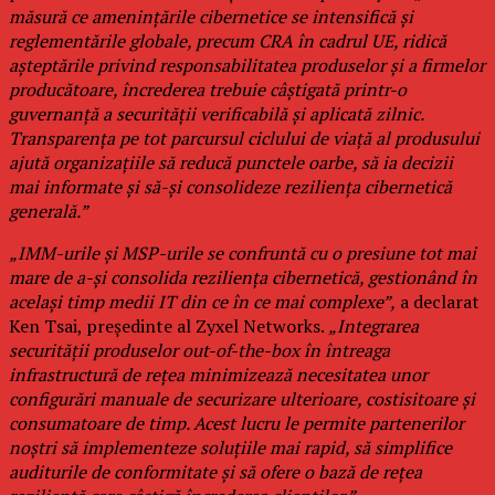
măsură ce amenințările cibernetice se intensifică și
reglementările globale, precum CRA în cadrul UE, ridică
așteptările privind responsabilitatea produselor și a firmelor
producătoare, încrederea trebuie câștigată printr-o
guvernanță a securității verificabilă și aplicată zilnic.
Transparența pe tot parcursul ciclului de viață al produsului
ajută organizațiile să reducă punctele oarbe, să ia decizii
mai informate și să-și consolideze reziliența cibernetică
generală.”
„IMM-urile și MSP-urile se confruntă cu o presiune tot mai
mare de a-și consolida reziliența cibernetică, gestionând în
același timp medii IT din ce în ce mai complexe”,
a declarat
Ken Tsai, președinte al Zyxel Networks.
„Integrarea
securității produselor out-of-the-box în întreaga
infrastructură de rețea minimizează necesitatea unor
configurări manuale de securizare ulterioare, costisitoare și
consumatoare de timp. Acest lucru le permite partenerilor
noștri să implementeze soluțiile mai rapid, să simplifice
auditurile de conformitate și să ofere o bază de rețea