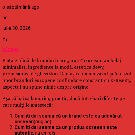
o săptămână ago
on
iulie 30, 2026
By
b2bseo
Piața e plină de branduri care „arată” coreean: ambalaj
minimalist, ingrediente la modă, estetica dewy,
promisiunea de glass skin. Dar, așa cum am văzut și în cazul
unor branduri europene confundate constant cu K-Beauty,
aspectul nu spune nimic despre origine.
Așa că hai să lămurim, practic, două întrebări diferite pe
care mulți le amestecă:
Cum îți dai seama că un brand este cu adevărat
coreean
(origine)
Cum îți dai seama că un produs coreean este
autentic
, nu un fals