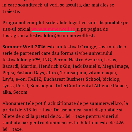
in care soundtrack-ul verii se asculta, dar mai ales se
traieste.
Programul complet si detaliile logistice sunt disponibile pe
site-ul oficial
www.summerwell.ro
si pe pagina de
Instagram a festivalului @summerwellfest.
Summer Well 2026
este un festival Orange, sustinut de o
serie de parteneri care dau forma si vibe universului
festivalului: glo™, ING, Peroni Nastro Azzurro, Ursus,
Bacardi, Martini, Hendrick’s Gin, Jack Daniel’s, Mega Image,
Pepsi, Fashion Days, alpro, Transalpina, vitamin aqua,
Lay’s, e-on, FABIZ, Bucharest Business School, biciclop,
syoss, Persil, Sensodyne, InterContinental Athénée Palace,
alka, Secom.
Abonamentele pot fi achizitionate de pe summerwell.ro, la
pretul de 513 lei + taxe. De asemenea, sunt disponibile si
bilete de o zi la pretul de 351 lei + taxe pentru vineri si
sambata, iar pentru duminica costul biletului este de 426
lei + taxe.