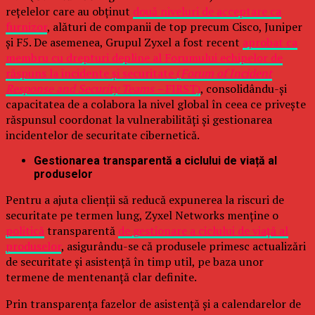
rețelelor care au obținut
două niveluri de acceptare ca
furnizor
, alături de companii de top precum Cisco, Juniper
și F5. De asemenea, Grupul Zyxel a fost recent
aprobat ca
membru cu drepturi depline al Forumului echipelor de
răspuns la incidente și securitate (
Forum of Incident
Response and Security Teams –
FIRST)
, consolidându-și
capacitatea de a colabora la nivel global în ceea ce privește
răspunsul coordonat la vulnerabilități și gestionarea
incidentelor de securitate cibernetică.
Gestionarea transparentă a ciclului de viață al
produselor
Pentru a ajuta clienții să reducă expunerea la riscuri de
securitate pe termen lung, Zyxel Networks menține o
politică
transparentă
de gestionare a ciclului de viață al
produselor
, asigurându-se că produsele primesc actualizări
de securitate și asistență în timp util, pe baza unor
termene de mentenanță clar definite.
Prin transparența fazelor de asistență și a calendarelor de