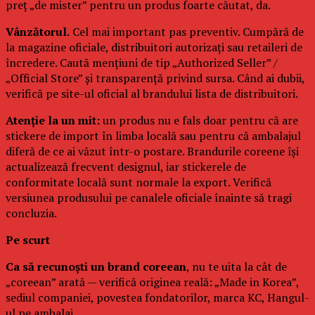
preț „de mister” pentru un produs foarte căutat, da.
Vânzătorul.
Cel mai important pas preventiv. Cumpără de
la magazine oficiale, distribuitori autorizați sau retaileri de
încredere. Caută mențiuni de tip „Authorized Seller” /
„Official Store” și transparență privind sursa. Când ai dubii,
verifică pe site-ul oficial al brandului lista de distribuitori.
Atenție la un mit:
un produs nu e fals doar pentru că are
stickere de import în limba locală sau pentru că ambalajul
diferă de ce ai văzut într-o postare. Brandurile coreene își
actualizează frecvent designul, iar stickerele de
conformitate locală sunt normale la export. Verifică
versiunea produsului pe canalele oficiale înainte să tragi
concluzia.
Pe scurt
Ca să recunoști un brand coreean
, nu te uita la cât de
„coreean” arată — verifică originea reală: „Made in Korea”,
sediul companiei, povestea fondatorilor, marca KC, Hangul-
ul pe ambalaj.