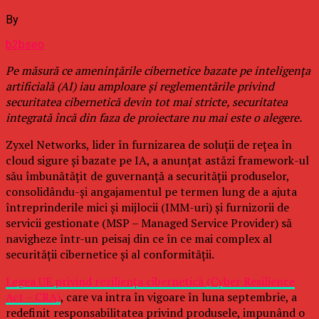
By
b2bseo
Pe măsură ce amenințările cibernetice bazate pe inteligența
artificială (AI) iau amploare și reglementările privind
securitatea cibernetică devin tot mai stricte, securitatea
integrată încă din faza de proiectare nu mai este o alegere.
Zyxel Networks, lider în furnizarea de soluții de rețea în
cloud sigure și bazate pe IA, a anunțat astăzi framework-ul
său îmbunătățit de guvernanță a securității produselor,
consolidându-și angajamentul pe termen lung de a ajuta
întreprinderile mici și mijlocii (IMM-uri) și furnizorii de
servicii gestionate (MSP – Managed Service Provider) să
navigheze într-un peisaj din ce în ce mai complex al
securității cibernetice și al conformității.
Legea UE privind reziliența cibernetică (Cyber Resilience
Act – CRA)
, care va intra în vigoare în luna septembrie, a
redefinit responsabilitatea privind produsele, impunând o