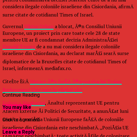
considera ilegale coloniile israeliene din Cisiordania, afirmÄ
surse citate de cotidianul Times of Israel.
Guvernul
Viktor Orban
a blocat, Ã®n Consiliul Uniunii
Europene, un proiect prin care toate cele 28 de state
membre UE ar fi condamnat decizia AdministraÅ£iei
Donald Trump
de a nu mai considera ilegale coloniile
israeliene din Cisiordania, au declarat marÅ£i searÄ surse
diplomatice de la Bruxelles citate de cotidianul Times of
Israel, informeazÄ mediafax.ro.
CiteÈte Èi:Â
Mutare Ã®n forÈÄ Ã®mpotriva lui Traian
Berbeceanu! Cine sare la gÃ¢tul sÄu
Continue Reading
Federica Mogherini
, Ãnaltul reprezentant UE pentru
You may like
Afaceri Externe Åi Politici de Securitate, a anunÅ£at luni
searÄ cÄ poziÅ£ia Uniunii Europene faÅ£Ä de coloniile
Click to comment
israeliene din Cisiordania este neschimbatÄ. „PoziÅ£ia UE
Leave a Reply
rÄmÃ¢ne neschimbatÄ: toate activitÄÅ£ile de colonizare