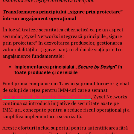
rezilientă care câștigă încrederea clienților.”
Transformarea principiului „sigure prin proiectare”
într-un angajament operațional
În loc să trateze securitatea cibernetică ca pe un aspect
secundar, Zyxel Networks integrează principiile „sigure
prin proiectare” în dezvoltarea produselor, gestionarea
vulnerabilităților și guvernanța ciclului de viață prin trei
angajamente fundamentale:
Implementarea principiului „
Secure by Design
” în
toate produsele și serviciile
Fiind prima companie din Taiwan și primul furnizor global
de soluții de rețea pentru IMM-uri care a semnat
angajamentul „Secure by Design” al CISA
, Zyxel Networks
continuă să introducă inițiative de securitate axate pe
IMM-uri, concepute pentru a reduce riscul operațional și a
simplifica implementarea securizată.
Aceste eforturi includ suportul pentru autentificarea fără