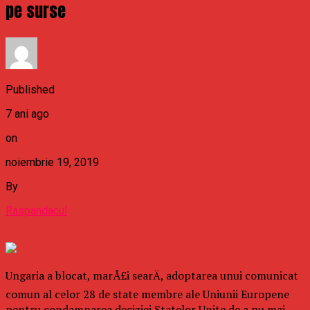
pe surse
Published
7 ani ago
on
noiembrie 19, 2019
By
Raspandacul
Ungaria a blocat, marÅ£i searÄ, adoptarea unui comunicat
comun al celor 28 de state membre ale Uniunii Europene
pentru condamnarea deciziei Statelor Unite de a nu mai