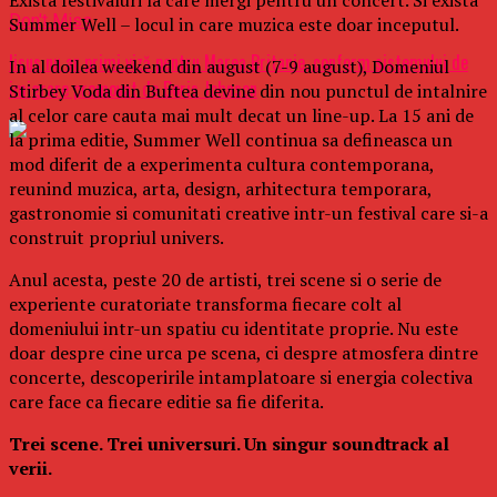
Don't Miss
Summer Well – locul in care muzica este doar inceputul.
Iisus nu ar primi viză pentru Marea Britanie, conform sistemului de
In al doilea weekend din august (7-9 august), Domeniul
imigrare promovat de Boris Johnson
Stirbey Voda din Buftea devine din nou punctul de intalnire
al celor care cauta mai mult decat un line-up. La 15 ani de
la prima editie, Summer Well continua sa defineasca un
mod diferit de a experimenta cultura contemporana,
reunind muzica, arta, design, arhitectura temporara,
gastronomie si comunitati creative intr-un festival care si-a
construit propriul univers.
Anul acesta, peste 20 de artisti, trei scene si o serie de
experiente curatoriate transforma fiecare colt al
domeniului intr-un spatiu cu identitate proprie. Nu este
doar despre cine urca pe scena, ci despre atmosfera dintre
concerte, descoperirile intamplatoare si energia colectiva
care face ca fiecare editie sa fie diferita.
Trei scene. Trei universuri. Un singur soundtrack al
verii.