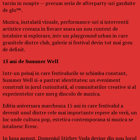
tarziu in noapte — precum seria de afterparty-uri gazduite
de glo™.
Muzica, instalatii vizuale, performance-uri si interventii
artistice creeaza in fiecare seara un nou context de
intalnire si explorare, intr-un playground urban in care
granitele dintre club, galerie si festival devin tot mai greu
de definit.
15 ani de Summer Well
Intr-un peisaj in care festivalurile se schimba constant,
Summer Well si-a pastrat identitatea: un eveniment
construit in jurul curiozitatii, al comunitatilor creative si al
experientelor care merg dincolo de muzica.
Editia aniversara marcheaza 15 ani in care festivalul a
devenit unul dintre cele mai importante repere ale verii, un
loc unde cultura pop, estetica contemporana si muzica se
intalnesc firesc.
In luna august, Domeniul Stirbey Voda devine din nou locul