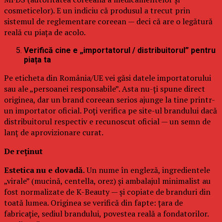
cosmeticelor). E un indiciu că produsul a trecut prin
sistemul de reglementare coreean — deci că are o legătură
reală cu piața de acolo.
Verifică cine e „importatorul / distribuitorul” pentru
piața ta
Pe eticheta din România/UE vei găsi datele importatorului
sau ale „persoanei responsabile”. Asta nu-ți spune direct
originea, dar un brand coreean serios ajunge la tine printr-
un importator oficial. Poți verifica pe site-ul brandului dacă
distribuitorul respectiv e recunoscut oficial — un semn de
lanț de aprovizionare curat.
De reținut
Estetica nu e dovadă.
Un nume în engleză, ingredientele
„virale” (mucină, centella, orez) și ambalajul minimalist au
fost normalizate de K-Beauty — și copiate de branduri din
toată lumea. Originea se verifică din fapte: țara de
fabricație, sediul brandului, povestea reală a fondatorilor.