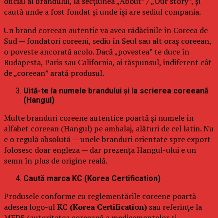
oficial al brandului, la secțiunea „About” / „Our story”, și
caută unde a fost fondat și unde își are sediul compania.
Un brand coreean autentic va avea rădăcinile în Coreea de
Sud — fondatori coreeni, sediu în Seul sau alt oraș coreean,
o poveste ancorată acolo. Dacă „povestea” te duce în
Budapesta, Paris sau California, ai răspunsul, indiferent cât
de „coreean” arată produsul.
Uită-te la numele brandului și la scrierea coreeană
(Hangul)
Multe branduri coreene autentice poartă și numele în
alfabet coreean (Hangul) pe ambalaj, alături de cel latin. Nu
e o regulă absolută — unele branduri orientate spre export
folosesc doar engleza — dar prezența Hangul-ului e un
semn în plus de origine reală.
Caută marca KC (Korea Certification)
Produsele conforme cu reglementările coreene poartă
adesea logo-ul
KC (Korea Certification)
sau referințe la
MFDS (autoritatea coreeană a medicamentelor și