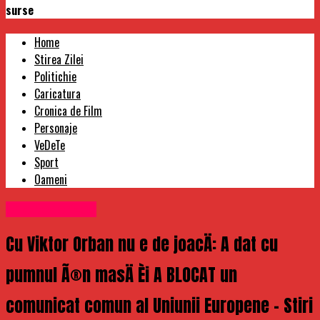
surse
Home
Stirea Zilei
Politichie
Caricatura
Cronica de Film
Personaje
VeDeTe
Sport
Oameni
Uncategorized
Cu Viktor Orban nu e de joacÄ: A dat cu
pumnul Ã®n masÄ Èi A BLOCAT un
comunicat comun al Uniunii Europene – Stiri