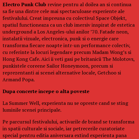
Electro Punk Club
revine pentru al doilea an si continua
sa fie una dintre cele mai spectaculoase experiente ale
festivalului. Creat impreuna cu colectivul Space Objekt,
spatiul functioneaza ca un club imersiv inspirat de estetica
underground a Los Angeles-ului anilor ’70. Fatade neon,
instalatii vizuale, electronica, punk si o energie care
transforma fiecare noapte intr-un performance colectiv,
cu referinte la locuri legendare precum Madam Wong’s si
Hong Kong Cafe. Aici ii veti gasi pe britanicii The Molotovs,
punkistele coreene Sailor Honeymoon, precum si
reprezentanti ai scenei alternative locale, Getchoo si
Armand Popa.
Dupa concerte incepe o alta poveste
La Summer Well, experienta nu se opreste cand se sting
luminile scenei principale.
Pe parcursul festivalului, activarile de brand se transforma
in spatii culturale si sociale, iar petrecerile curatoriate
special pentru editia aniversara extind experienta pana