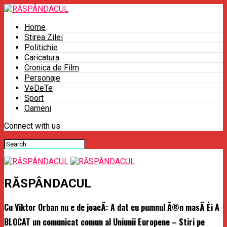
Home
Stirea Zilei
Politichie
Caricatura
Cronica de Film
Personaje
VeDeTe
Sport
Oameni
Connect with us
RĂSPÂNDACUL
Cu Viktor Orban nu e de joacÄ: A dat cu pumnul Ã®n masÄ Èi A
BLOCAT un comunicat comun al Uniunii Europene – Stiri pe