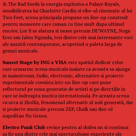
& The Bad Seeds la energia exploziva a Palaye Royale,
sensibilitatea lui Charlotte Cardin si vibe-ul cinematic al lui
Two Feet, scena principala propune un line-up construit
pentru momente care raman cu tine mult dupa ultimul
encore. Lor li se alatura si nume precum DE’WAYNE, Noga
Erez sau Jalen Ngonda, trei dintre cele mai interesante voci
ale muzicii contemporane, acoperind o paleta larga de
genuri muzicale.
Sunset Stage by ING x VISA
este spatiul dedicat celor
care urmaresc scena muzicala inainte ca aceasta sa ajunga
in mainstream. Indie, electronic, alternative si proiecte
experimentale coexista intr-un line-up care pune
reflectorul pe noua generatie de artisti si pe directiile in
care se indreapta muzica internationala. Pe aceasta scena
va urca si 2hollis, fenomenul alternativ al noii generatii, dar
si proiecte muzicale precum ZEP, Chalk sau duo-ul
napolitan Nu Genea.
Electro Punk Club
revine pentru al doilea an si continua
sa fie una dintre cele mai spectaculoase experiente ale