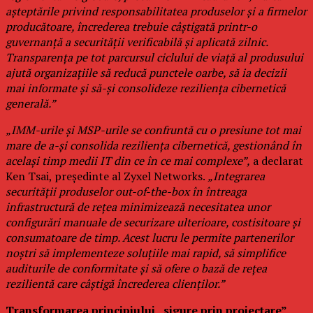
așteptările privind responsabilitatea produselor și a firmelor
producătoare, încrederea trebuie câștigată printr-o
guvernanță a securității verificabilă și aplicată zilnic.
Transparența pe tot parcursul ciclului de viață al produsului
ajută organizațiile să reducă punctele oarbe, să ia decizii
mai informate și să-și consolideze reziliența cibernetică
generală.”
„IMM-urile și MSP-urile se confruntă cu o presiune tot mai
mare de a-și consolida reziliența cibernetică, gestionând în
același timp medii IT din ce în ce mai complexe”,
a declarat
Ken Tsai, președinte al Zyxel Networks.
„Integrarea
securității produselor out-of-the-box în întreaga
infrastructură de rețea minimizează necesitatea unor
configurări manuale de securizare ulterioare, costisitoare și
consumatoare de timp. Acest lucru le permite partenerilor
noștri să implementeze soluțiile mai rapid, să simplifice
auditurile de conformitate și să ofere o bază de rețea
rezilientă care câștigă încrederea clienților.”
Transformarea principiului „sigure prin proiectare”