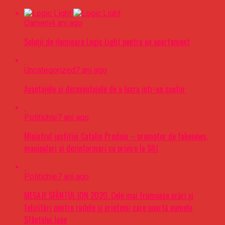
Oameni
4 ani ago
Soluții de iluminare Logic Light pentru un apartament
Uncategorized
7 ani ago
Avantajele si dezavantajele de a lucra intr-un coafor
Politichie
7 ani ago
Ministrul justitiei Catalin Predoiu – promotor de fakenews,
manipulari si dezinformari cu privire la SIIJ
Politichie
7 ani ago
MESAJE SFÂNTUL ION 2020. Cele mai frumoase urări şi
felicitări pentru rudele şi prietenii care poartă numele
Sfântului Ioan