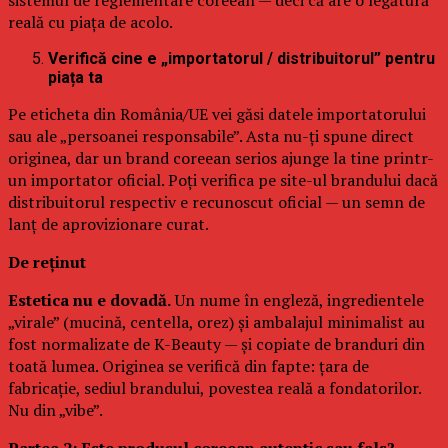
reală cu piața de acolo.
Verifică cine e „importatorul / distribuitorul” pentru
piața ta
Pe eticheta din România/UE vei găsi datele importatorului
sau ale „persoanei responsabile”. Asta nu-ți spune direct
originea, dar un brand coreean serios ajunge la tine printr-
un importator oficial. Poți verifica pe site-ul brandului dacă
distribuitorul respectiv e recunoscut oficial — un semn de
lanț de aprovizionare curat.
De reținut
Estetica nu e dovadă.
Un nume în engleză, ingredientele
„virale” (mucină, centella, orez) și ambalajul minimalist au
fost normalizate de K-Beauty — și copiate de branduri din
toată lumea. Originea se verifică din fapte: țara de
fabricație, sediul brandului, povestea reală a fondatorilor.
Nu din „vibe”.
Partea 2: Este produsul coreean autentic sau fals?