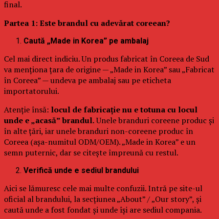
final.
Partea 1: Este brandul cu adevărat coreean?
Caută „Made in Korea” pe ambalaj
Cel mai direct indiciu. Un produs fabricat în Coreea de Sud
va menționa țara de origine — „Made in Korea” sau „Fabricat
în Coreea” — undeva pe ambalaj sau pe eticheta
importatorului.
Atenție însă:
locul de fabricație nu e totuna cu locul
unde e „acasă” brandul.
Unele branduri coreene produc și
în alte țări, iar unele branduri non-coreene produc în
Coreea (așa-numitul ODM/OEM). „Made in Korea” e un
semn puternic, dar se citește împreună cu restul.
Verifică unde e sediul brandului
Aici se lămuresc cele mai multe confuzii. Intră pe site-ul
oficial al brandului, la secțiunea „About” / „Our story”, și
caută unde a fost fondat și unde își are sediul compania.