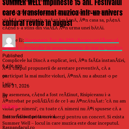
SUMMER WELL implineste 15 ani. Festivalul
care a transformat muzica intr-un univers
TotuÅi, DincÄ a declarat cÄ Luiza a fost Å£inutÄ Ã®n
viaÅ£Ä aproximativ o sÄptÄmÃ¢nÄ, Ã®n casa sa, pÃ¢nÄ
cultural revine in august
cÃ¢nd s-a stins din viaÅ£Ä Ã®n urma unei bÄtÄi.
CiteÈte Èi:
Propunere-Èoc din PNL: fiecare cetÄÈean sÄ
depunÄ o declaraÈie de avere (secretar de stat la JustiÈie)
Published
Complicele lui DincÄ a explicat, ieri, Ã®n faÅ£a instanÅ£ei,
6 zile ago
Ã®n timpul propunerii de arestare preventivÄ, cÄ a
participat la mai multe violuri, Ã®nsÄ nu a abuzat-o pe
on
Luiza.
iulie 31, 2026
De asemenea, cÃ¢nd a fost reÅ£inut, Risipiceanu i-a
By
Ã®ntrebat pe poliÅ£iÅti de ce l-au Ã®ncÄtuÅat: ‘cÄ nu am
b2bseo
violat pe nimeni’, cu toate cÄ nimeni nu Ã®i spusese cÄ a
fost reÅ£inut pentru viol.
Exista festivaluri la care mergi pentru un concert. Si exista
Summer Well – locul in care muzica este doar inceputul.
Raspandacul.ro