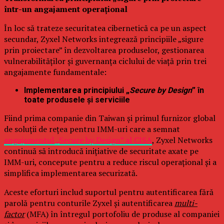
într-un angajament operațional
În loc să trateze securitatea cibernetică ca pe un aspect
secundar, Zyxel Networks integrează principiile „sigure
prin proiectare” în dezvoltarea produselor, gestionarea
vulnerabilităților și guvernanța ciclului de viață prin trei
angajamente fundamentale:
Implementarea principiului „
Secure by Design
” în
toate produsele și serviciile
Fiind prima companie din Taiwan și primul furnizor global
de soluții de rețea pentru IMM-uri care a semnat
angajamentul „Secure by Design” al CISA
, Zyxel Networks
continuă să introducă inițiative de securitate axate pe
IMM-uri, concepute pentru a reduce riscul operațional și a
simplifica implementarea securizată.
Aceste eforturi includ suportul pentru autentificarea fără
parolă pentru conturile Zyxel și autentificarea
multi-
factor
(MFA) în întregul portofoliu de produse al companiei