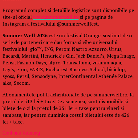
Programul complet si detaliile logistice sunt disponibile pe
site-ul oficial
www.summerwell.ro
si pe pagina de
Instagram a festivalului @summerwellfest.
Summer Well 2026
este un festival Orange, sustinut de o
serie de parteneri care dau forma si vibe universului
festivalului: glo™, ING, Peroni Nastro Azzurro, Ursus,
Bacardi, Martini, Hendrick’s Gin, Jack Daniel’s, Mega Image,
Pepsi, Fashion Days, alpro, Transalpina, vitamin aqua,
Lay’s, e-on, FABIZ, Bucharest Business School, biciclop,
syoss, Persil, Sensodyne, InterContinental Athénée Palace,
alka, Secom.
Abonamentele pot fi achizitionate de pe summerwell.ro, la
pretul de 513 lei + taxe. De asemenea, sunt disponibile si
bilete de o zi la pretul de 351 lei + taxe pentru vineri si
sambata, iar pentru duminica costul biletului este de 426
lei + taxe.
Continue Reading