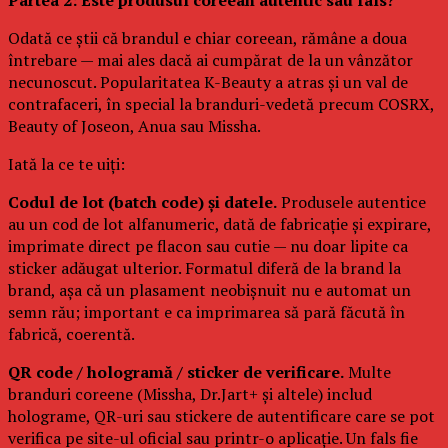
Odată ce știi că brandul e chiar coreean, rămâne a doua
întrebare — mai ales dacă ai cumpărat de la un vânzător
necunoscut. Popularitatea K-Beauty a atras și un val de
contrafaceri, în special la branduri-vedetă precum COSRX,
Beauty of Joseon, Anua sau Missha.
Iată la ce te uiți:
Codul de lot (batch code) și datele.
Produsele autentice
au un cod de lot alfanumeric, dată de fabricație și expirare,
imprimate direct pe flacon sau cutie — nu doar lipite ca
sticker adăugat ulterior. Formatul diferă de la brand la
brand, așa că un plasament neobișnuit nu e automat un
semn rău; important e ca imprimarea să pară făcută în
fabrică, coerentă.
QR code / hologramă / sticker de verificare.
Multe
branduri coreene (Missha, Dr.Jart+ și altele) includ
holograme, QR-uri sau stickere de autentificare care se pot
verifica pe site-ul oficial sau printr-o aplicație. Un fals fie