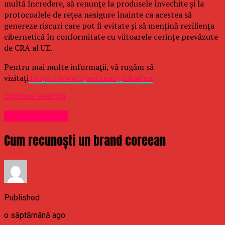
multă încredere, să renunțe la produsele învechite și la
protocoalele de rețea nesigure înainte ca acestea să
genereze riscuri care pot fi evitate și să mențină reziliența
cibernetică în conformitate cu viitoarele cerințe prevăzute
de CRA al UE.
Pentru mai multe informații, vă rugăm să
vizitați
https://www.zyxel.com/global/en
Continue Reading
Uncategorized
Cum recunoști un brand coreean
Published
o săptămână ago