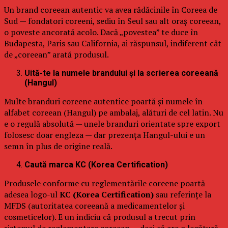
Un brand coreean autentic va avea rădăcinile în Coreea de
Sud — fondatori coreeni, sediu în Seul sau alt oraș coreean,
o poveste ancorată acolo. Dacă „povestea” te duce în
Budapesta, Paris sau California, ai răspunsul, indiferent cât
de „coreean” arată produsul.
Uită-te la numele brandului și la scrierea coreeană
(Hangul)
Multe branduri coreene autentice poartă și numele în
alfabet coreean (Hangul) pe ambalaj, alături de cel latin. Nu
e o regulă absolută — unele branduri orientate spre export
folosesc doar engleza — dar prezența Hangul-ului e un
semn în plus de origine reală.
Caută marca KC (Korea Certification)
Produsele conforme cu reglementările coreene poartă
adesea logo-ul
KC (Korea Certification)
sau referințe la
MFDS (autoritatea coreeană a medicamentelor și
cosmeticelor). E un indiciu că produsul a trecut prin
sistemul de reglementare coreean — deci că are o legătură