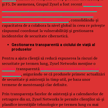
și F5. De asemenea, Grupul Zyxel a fost recent
aprobat ca
membru cu drepturi depline al Forumului echipelor de
răspuns la incidente și securitate (
Forum of Incident
Response and Security Teams –
FIRST)
, consolidându-și
capacitatea de a colabora la nivel global în ceea ce privește
răspunsul coordonat la vulnerabilități și gestionarea
incidentelor de securitate cibernetică.
Gestionarea transparentă a ciclului de viață al
produselor
Pentru a ajuta clienții să reducă expunerea la riscuri de
securitate pe termen lung, Zyxel Networks menține o
politică
transparentă
de gestionare a ciclului de viață al
produselor
, asigurându-se că produsele primesc actualizări
de securitate și asistență în timp util, pe baza unor
termene de mentenanță clar definite.
Prin transparența fazelor de asistență și a calendarelor de
retragere din uz, Zyxel Networks le permite clienților să-și
planifice investițiile tehnologice pe termen lung cu mai