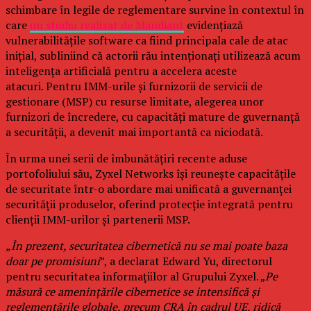
schimbare în legile de reglementare survine în contextul în
care
un studiu realizat de Mandiant
evidențiază
vulnerabilitățile software ca fiind principala cale de atac
inițial, subliniind că actorii rău intenționați utilizează acum
inteligența artificială pentru a accelera aceste
atacuri. Pentru IMM-urile și furnizorii de servicii de
gestionare (MSP) cu resurse limitate, alegerea unor
furnizori de încredere, cu capacități mature de guvernanță
a securității, a devenit mai importantă ca niciodată.
În urma unei serii de îmbunătățiri recente aduse
portofoliului său, Zyxel Networks își reunește capacitățile
de securitate într-o abordare mai unificată a guvernanței
securității produselor, oferind protecție integrată pentru
clienții IMM-urilor și partenerii MSP.
„În prezent, securitatea cibernetică nu se mai poate baza
doar pe promisiuni
”, a declarat Edward Yu, directorul
pentru securitatea informațiilor al Grupului Zyxel. „
Pe
măsură ce amenințările cibernetice se intensifică și
reglementările globale, precum CRA în cadrul UE, ridică