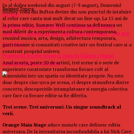
In al doilea weekend din august (7-9 august), Domeniul
Related Topics:
Stirbey Voda din Buftea devine din nou punctul de intalnire
Up Next
al celor care cauta mai mult decat un line-up. La 15 ani de
la prima editie, Summer Well continua sa defineasca un
Ana Maria Brânză, Anghel Iordănescu, Monica Iagăr și Helmut
mod diferit de a experimenta cultura contemporana,
Duckadam – profesori de sport pentru elevii bucureșteni – Prin oras
reunind muzica, arta, design, arhitectura temporara,
gastronomie si comunitati creative intr-un festival care si-a
Don't Miss
construit propriul univers.
Preşedintele Braziliei susţine că Leonardo DiCaprio a finanţat
Anul acesta, peste 20 de artisti, trei scene si o serie de
incendierea Pădurii amazoniene
experiente curatoriate transforma fiecare colt al
domeniului intr-un spatiu cu identitate proprie. Nu este
doar despre cine urca pe scena, ci despre atmosfera dintre
concerte, descoperirile intamplatoare si energia colectiva
care face ca fiecare editie sa fie diferita.
Trei scene. Trei universuri. Un singur soundtrack al
verii.
Orange Main Stage
aduce numele care definesc editia
aniversara. De la intensitatea inconfundabila a lui Nick Cave