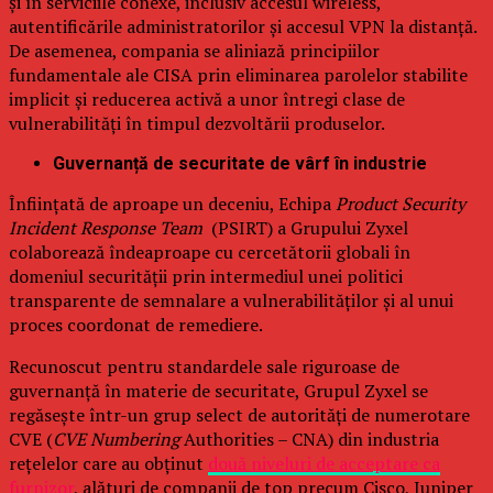
și în serviciile conexe, inclusiv accesul wireless,
autentificările administratorilor și accesul VPN la distanță.
De asemenea, compania se aliniază principiilor
fundamentale ale CISA prin eliminarea parolelor stabilite
implicit și reducerea activă a unor întregi clase de
vulnerabilități în timpul dezvoltării produselor.
Guvernanță de securitate de vârf în industrie
Înființată de aproape un deceniu, Echipa
Product Security
Incident Response Team
(PSIRT) a Grupului Zyxel
colaborează îndeaproape cu cercetătorii globali în
domeniul securității prin intermediul unei politici
transparente de semnalare a vulnerabilităților și al unui
proces coordonat de remediere.
Recunoscut pentru standardele sale riguroase de
guvernanță în materie de securitate, Grupul Zyxel se
regăsește într-un grup select de autorități de numerotare
CVE (
CVE Numbering
Authorities – CNA) din industria
rețelelor care au obținut
două niveluri de acceptare ca
furnizor
, alături de companii de top precum Cisco, Juniper