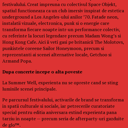
festivalului. Creat impreuna cu colectivul Space Objekt,
spatiul functioneaza ca un club imersiv inspirat de estetica
underground a Los Angeles-ului anilor ’70. Fatade neon,
instalatii vizuale, electronica, punk si o energie care
transforma fiecare noapte intr-un performance colectiv,
cu referinte la locuri legendare precum Madam Wong’s si
Hong Kong Cafe. Aici ii veti gasi pe britanicii The Molotovs,
punkistele coreene Sailor Honeymoon, precum si
reprezentanti ai scenei alternative locale, Getchoo si
Armand Popa.
Dupa concerte incepe o alta poveste
La Summer Well, experienta nu se opreste cand se sting
luminile scenei principale.
Pe parcursul festivalului, activarile de brand se transforma
in spatii culturale si sociale, iar petrecerile curatoriate
special pentru editia aniversara extind experienta pana
tarziu in noapte — precum seria de afterparty-uri gazduite
de glo™.