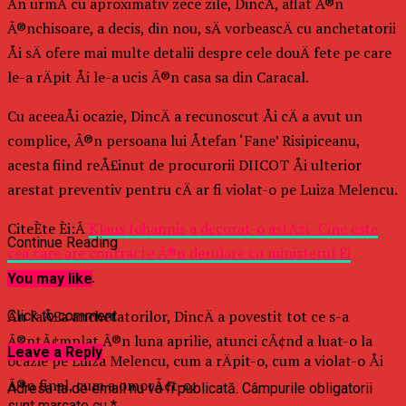
Ãn urmÄ cu aproximativ zece zile, DincÄ, aflat Ã®n
Ã®nchisoare, a decis, din nou, sÄ vorbeascÄ cu anchetatorii
Åi sÄ ofere mai multe detalii despre cele douÄ fete pe care
le-a rÄpit Åi le-a ucis Ã®n casa sa din Caracal.
Cu aceeaÅi ocazie, DincÄ a recunoscut Åi cÄ a avut un
complice, Ã®n persoana lui Åtefan ‘Fane’ Risipiceanu,
acesta fiind reÅ£inut de procurorii DIICOT Åi ulterior
arestat preventiv pentru cÄ ar fi violat-o pe Luiza Melencu.
CiteÈte Èi:Â
Klaus Iohannis a decorat-o astÄzi- Cine este
Continue Reading
cea care are contracte Ã®n derulare cu ministerul Èi
CumpÄnaÈu
.
You may like
Ãn faÅ£a anchetatorilor, DincÄ a povestit tot ce s-a
Click to comment
Ã®ntÃ¢mplat Ã®n luna aprilie, atunci cÃ¢nd a luat-o la
Leave a Reply
ocazie pe Luiza Melencu, cum a rÄpit-o, cum a violat-o Åi
Ã®n final, cum a omorÃ¢t-o.
Adresa ta de email nu va fi publicată.
Câmpurile obligatorii
sunt marcate cu
*