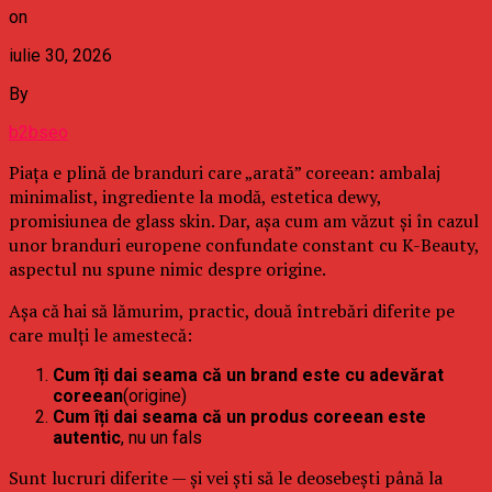
on
iulie 30, 2026
By
b2bseo
Piața e plină de branduri care „arată” coreean: ambalaj
minimalist, ingrediente la modă, estetica dewy,
promisiunea de glass skin. Dar, așa cum am văzut și în cazul
unor branduri europene confundate constant cu K-Beauty,
aspectul nu spune nimic despre origine.
Așa că hai să lămurim, practic, două întrebări diferite pe
care mulți le amestecă:
Cum îți dai seama că un brand este cu adevărat
coreean
(origine)
Cum îți dai seama că un produs coreean este
autentic
, nu un fals
Sunt lucruri diferite — și vei ști să le deosebești până la