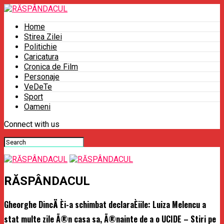
Home
Stirea Zilei
Politichie
Caricatura
Cronica de Film
Personaje
VeDeTe
Sport
Oameni
Connect with us
RĂSPÂNDACUL
Gheorghe DincÄ Èi-a schimbat declaraÈiile: Luiza Melencu a
stat multe zile Ã®n casa sa, Ã®nainte de a o UCIDE – Stiri pe