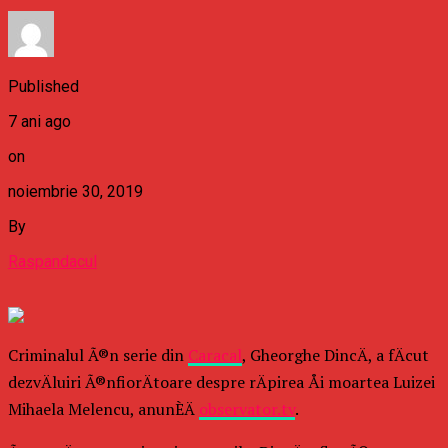
Published
7 ani ago
on
noiembrie 30, 2019
By
Raspandacul
Criminalul Ã®n serie din
Caracal
, Gheorghe DincÄ, a fÄcut
dezvÄluiri Ã®nfiorÄtoare despre rÄpirea Åi moartea Luizei
Mihaela Melencu, anunÈÄ
observator.tv
.