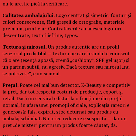
nu le are, fie pică la verificare.
Calitatea ambalajului.
Logo centrat și simetric, fonturi și
culori consecvente, fără greșeli de ortografie, materiale
premium, print clar. Contrafacerile au adesea logo-uri
descentrate, texturi ieftine, typos.
Textura și mirosul.
Un produs autentic are un profil
senzorial predictibil — textura pe care brandul e cunoscut
că o are (esență apoasă, cremă „cushiony”, SPF gel ușor) și
un parfum subtil, nu agresiv. Dacă textura sau mirosul „nu
se potrivesc”, e un semnal.
Prețul.
Poate cel mai bun detector. K-Beauty e competitiv
la preț, dar tot respectă costuri de producție, export și
retail. Dacă un ser viral e listat la o fracțiune din prețul
normal, în afara unei promoții oficiale, explicația rareori e
generoasă: fals, expirat, stoc deturnat sau produs cu
ambalaj schimbat. Nu orice reducere e suspectă — dar un
preț „de mister” pentru un produs foarte căutat, da.