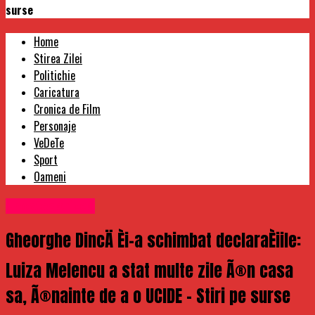
surse
Home
Stirea Zilei
Politichie
Caricatura
Cronica de Film
Personaje
VeDeTe
Sport
Oameni
Uncategorized
Gheorghe DincÄ Èi-a schimbat declaraÈiile:
Luiza Melencu a stat multe zile Ã®n casa
sa, Ã®nainte de a o UCIDE – Stiri pe surse