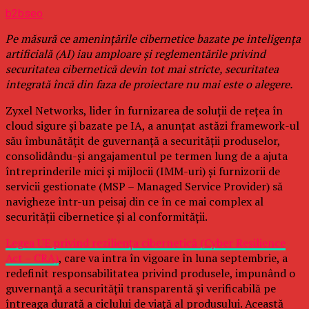
b2bseo
Pe măsură ce amenințările cibernetice bazate pe inteligența
artificială (AI) iau amploare și reglementările privind
securitatea cibernetică devin tot mai stricte, securitatea
integrată încă din faza de proiectare nu mai este o alegere.
Zyxel Networks, lider în furnizarea de soluții de rețea în
cloud sigure și bazate pe IA, a anunțat astăzi framework-ul
său îmbunătățit de guvernanță a securității produselor,
consolidându-și angajamentul pe termen lung de a ajuta
întreprinderile mici și mijlocii (IMM-uri) și furnizorii de
servicii gestionate (MSP – Managed Service Provider) să
navigheze într-un peisaj din ce în ce mai complex al
securității cibernetice și al conformității.
Legea UE privind reziliența cibernetică (Cyber Resilience
Act – CRA)
, care va intra în vigoare în luna septembrie, a
redefinit responsabilitatea privind produsele, impunând o
guvernanță a securității transparentă și verificabilă pe
întreaga durată a ciclului de viață al produsului. Această