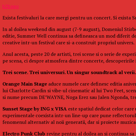
b2bseo
Exista festivaluri la care mergi pentru un concert. Si exista
In al doilea weekend din august (7-9 august), Domeniul Stirbe
editie, Summer Well continua sa defineasca un mod diferit d
creative intr-un festival care si-a construit propriul univers.
Anul acesta, peste 20 de artisti, trei scene si o serie de exp
pe scena, ci despre atmosfera dintre concerte, descoperirile in
Trei scene. Trei universuri. Un singur soundtrack al verii.
Orange Main Stage
aduce numele care definesc editia aniver
lui Charlotte Cardin si vibe-ul cinematic al lui Two Feet, s
si nume precum DE’WAYNE, Noga Erez sau Jalen Ngonda, trei 
Sunset Stage by ING x VISA
este spatiul dedicat celor care
experimentale coexista intr-un line-up care pune reflectorul p
fenomenul alternativ al noii generatii, dar si proiecte muzi
Electro Punk Club
revine pentru al doilea an si continua sa 