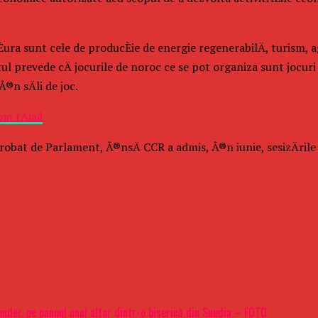
fÄÈura sunt cele de producÈie de energie regenerabilÄ, turism
tul prevede cÄ jocurile de noroc ce se pot organiza sunt jocuri
Ã®n sÄli de joc.
m tÄiaâ
aprobat de Parlament, Ã®nsÄ CCR a admis, Ã®n iunie, sesizÄrile d
gender, pe panoul unui altar dintr-o biserică din Suedia – FOTO