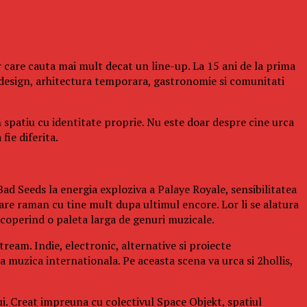
 care cauta mai mult decat un line-up. La 15 ani de la prima
design, arhitectura temporara, gastronomie si comunitati
n spatiu cu identitate proprie. Nu este doar despre cine urca
fie diferita.
ad Seeds la energia exploziva a Palaye Royale, sensibilitatea
re raman cu tine mult dupa ultimul encore. Lor li se alatura
operind o paleta larga de genuri muzicale.
ream. Indie, electronic, alternative si proiecte
a muzica internationala. Pe aceasta scena va urca si 2hollis,
ui. Creat impreuna cu colectivul Space Objekt, spatiul