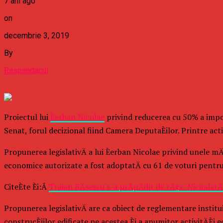
7 ani ago
on
decembrie 3, 2019
By
Raspandacul
Proiectul lui
Èerban Nicolae
privind reducerea cu 50% a impozit
Senat, forul decizional fiind Camera DeputaÈilor. Printre activi
Propunerea legislativÄ a lui Èerban Nicolae privind unele mÄ
economice autorizate a fost adoptatÄ cu 61 de voturi pentru 
CiteÈte Èi:Â
Traian BÄsescu s-a prÄpÄdit de rÃ¢s: NiciodatÄ
Propunerea legislativÄ are ca obiect de reglementare instituir
construcÈiilor edificate pe acestea Èi a anumitor activitÄÈi 