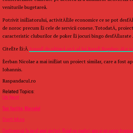
veniturile bugetareâ.
Potrivit iniÈiatorului, activitÄÈile economice ce se pot des
de noroc precum Èi cele de servicii conexe. TotodatÄ, proiec
caracteristic cluburilor de poker Èi jocuri bingo desfÄÈurate 
CiteÈte Èi:Â
AnunÈ de ultimÄ orÄ al lui RareÈ Bogdan: âLe vo
Èerban Nicolae a mai iniÈiat un proiect similar, care a fost 
Iohannis.
Raspandacul.ro
Related Topics:
Up Next
Sus fustița, Marcele!
Don't Miss
Controversă în jurul unei picturi: Raiul cu cupluri gay şi un şarpe trans