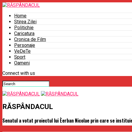
Home
Stirea Zilei
Politichie
Caricatura
Cronica de Film
Personaje
VeDeTe
Sport
Oameni
Connect with us
RĂSPÂNDACUL
Senatul a votat proiectul lui Èerban Nicolae prin care se institui