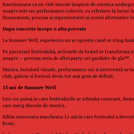
functioneaza ca un club imersiv inspirat de estetica undergro
noapte intr-un performance colectiv, cu referinte la locuri 
Honeymoon, precum si reprezentanti ai scenei alternative l
Dupa concerte incepe o alta poveste
La Summer Well, experienta nu se opreste cand se sting lumin
Pe parcursul festivalului, activarile de brand se transforma in
noapte — precum seria de afterparty-uri gazduite de glo™.
Muzica, instalatii vizuale, performance-uri si interventii art
club, galerie si festival devin tot mai greu de definit.
15 ani de Summer Well
Intr-un peisaj in care festivalurile se schimba constant, Summ
care merg dincolo de muzica.
Editia aniversara marcheaza 15 ani in care festivalul a deven
firesc.