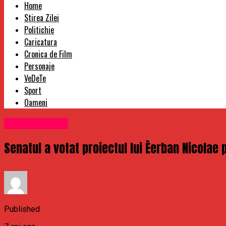
Home
Stirea Zilei
Politichie
Caricatura
Cronica de Film
Personaje
VeDeTe
Sport
Oameni
Uncategorized
Senatul a votat proiectul lui Èerban Nicolae 
Published