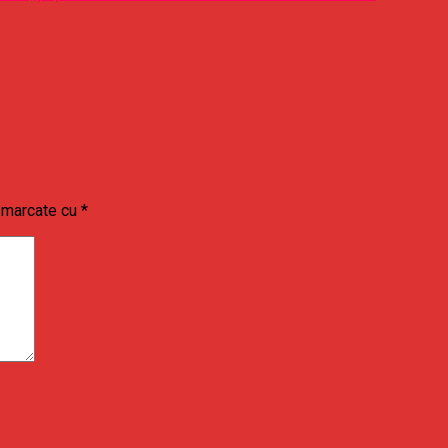
t marcate cu
*