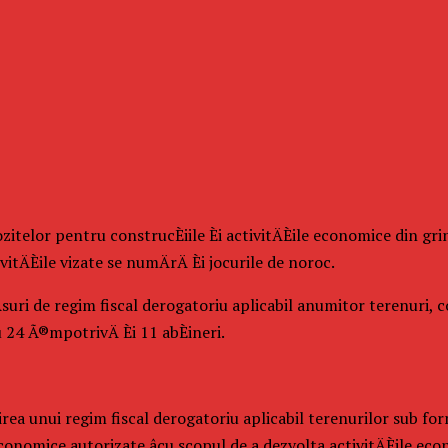
elor pentru construcÈiile Èi activitÄÈile economice din grind
tÄÈile vizate se numÄrÄ Èi jocurile de noroc.
suri de regim fiscal derogatoriu aplicabil anumitor terenuri, con
24 Ã®mpotrivÄ Èi 11 abÈineri.
ea unui regim fiscal derogatoriu aplicabil terenurilor sub forma
economice autorizate âcu scopul de a dezvolta activitÄÈile eco