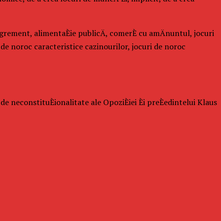
, agrement, alimentaÈie publicÄ, comerÈ cu amÄnuntul, jocuri
 de noroc caracteristice cazinourilor, jocuri de noroc
e neconstituÈionalitate ale OpoziÈiei Èi preÈedintelui Klaus