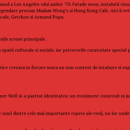
und a Los Angeles-ului anilor ’70. Fatade neon, instalatii vizu
legendare precum Madam Wong’s si Hong Kong Cafe. Aici ii veti 
ocale, Getchoo si Armand Popa.
ile scenei principale.
 spatii culturale si sociale, iar petrecerile curatoriate specia
istice creeaza in fiecare seara un nou context de intalnire si e
er Well si-a pastrat identitatea: un eveniment construit in juru
it unul dintre cele mai importante repere ale verii, un loc un