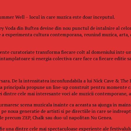
 Summer Well – locul in care muzica este doar inceputul.
y Voda din Buftea devine din nou punctul de intalnire al celor
e a experimenta cultura contemporana, reunind muzica, arta, 
eriente curatoriate transforma fiecare colt al domeniului intr-u
tamplatoare si energia colectiva care face ca fiecare editie sa 
sara. De la intensitatea inconfundabila a lui Nick Cave & The B
cena principala propune un line-up construit pentru momente ca
dintre cele mai interesante voci ale muzicii contemporane, ac
 urmaresc scena muzicala inainte ca aceasta sa ajunga in mainst
e noua generatie de artisti si pe directiile in care se indreapt
cale precum ZEP, Chalk sau duo-ul napolitan Nu Genea.
fie una dintre cele mai spectaculoase experiente ale festivalul