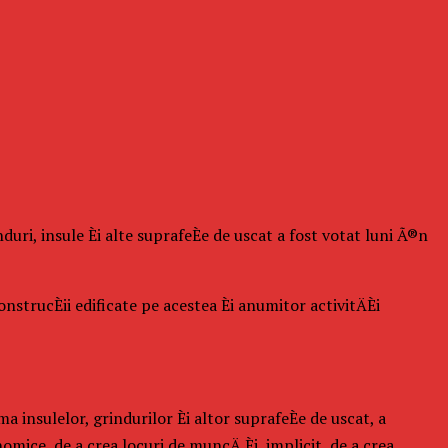
uri, insule Èi alte suprafeÈe de uscat a fost votat luni Ã®n
strucÈii edificate pe acestea Èi anumitor activitÄÈi
 insulelor, grindurilor Èi altor suprafeÈe de uscat, a
nomice, de a crea locuri de muncÄ Èi, implicit, de a crea