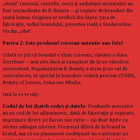
„virale” (mucină, centella, orez) și ambalajul minimalist au
fost normalizate de K-Beauty — și copiate de branduri din
toată lumea. Originea se verifică din fapte: țara de
fabricație, sediul brandului, povestea reală a fondatorilor.
Nu din „vibe”.
Partea 2: Este produsul coreean autentic sau fals?
Odată ce știi că brandul e chiar coreean, rămâne a doua
întrebare — mai ales dacă ai cumpărat de la un vânzător
necunoscut. Popularitatea K-Beauty a atras și un val de
contrafaceri, în special la branduri-vedetă precum COSRX,
Beauty of Joseon, Anua sau Missha.
Iată la ce te uiți:
Codul de lot (batch code) și datele.
Produsele autentice
au un cod de lot alfanumeric, dată de fabricație și expirare,
imprimate direct pe flacon sau cutie — nu doar lipite ca
sticker adăugat ulterior. Formatul diferă de la brand la
brand, așa că un plasament neobișnuit nu e automat un