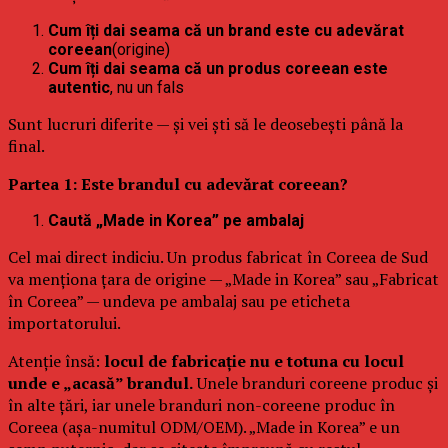
Cum îți dai seama că un brand este cu adevărat
coreean
(origine)
Cum îți dai seama că un produs coreean este
autentic
, nu un fals
Sunt lucruri diferite — și vei ști să le deosebești până la
final.
Partea 1: Este brandul cu adevărat coreean?
Caută „Made in Korea” pe ambalaj
Cel mai direct indiciu. Un produs fabricat în Coreea de Sud
va menționa țara de origine — „Made in Korea” sau „Fabricat
în Coreea” — undeva pe ambalaj sau pe eticheta
importatorului.
Atenție însă:
locul de fabricație nu e totuna cu locul
unde e „acasă” brandul.
Unele branduri coreene produc și
în alte țări, iar unele branduri non-coreene produc în
Coreea (așa-numitul ODM/OEM). „Made in Korea” e un