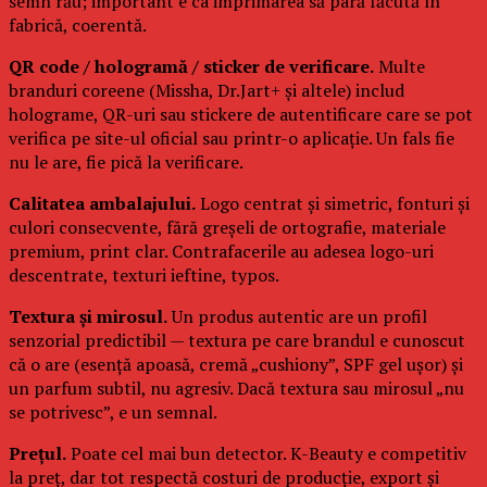
semn rău; important e ca imprimarea să pară făcută în
fabrică, coerentă.
QR code / hologramă / sticker de verificare.
Multe
branduri coreene (Missha, Dr.Jart+ și altele) includ
holograme, QR-uri sau stickere de autentificare care se pot
verifica pe site-ul oficial sau printr-o aplicație. Un fals fie
nu le are, fie pică la verificare.
Calitatea ambalajului.
Logo centrat și simetric, fonturi și
culori consecvente, fără greșeli de ortografie, materiale
premium, print clar. Contrafacerile au adesea logo-uri
descentrate, texturi ieftine, typos.
Textura și mirosul.
Un produs autentic are un profil
senzorial predictibil — textura pe care brandul e cunoscut
că o are (esență apoasă, cremă „cushiony”, SPF gel ușor) și
un parfum subtil, nu agresiv. Dacă textura sau mirosul „nu
se potrivesc”, e un semnal.
Prețul.
Poate cel mai bun detector. K-Beauty e competitiv
la preț, dar tot respectă costuri de producție, export și