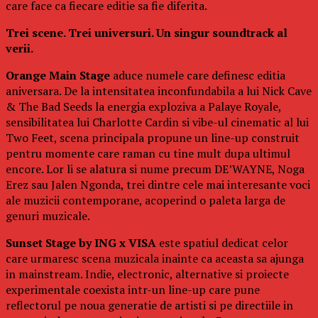
care face ca fiecare editie sa fie diferita.
Trei scene. Trei universuri. Un singur soundtrack al
verii.
Orange Main Stage
aduce numele care definesc editia
aniversara. De la intensitatea inconfundabila a lui Nick Cave
& The Bad Seeds la energia exploziva a Palaye Royale,
sensibilitatea lui Charlotte Cardin si vibe-ul cinematic al lui
Two Feet, scena principala propune un line-up construit
pentru momente care raman cu tine mult dupa ultimul
encore. Lor li se alatura si nume precum DE’WAYNE, Noga
Erez sau Jalen Ngonda, trei dintre cele mai interesante voci
ale muzicii contemporane, acoperind o paleta larga de
genuri muzicale.
Sunset Stage by ING x VISA
este spatiul dedicat celor
care urmaresc scena muzicala inainte ca aceasta sa ajunga
in mainstream. Indie, electronic, alternative si proiecte
experimentale coexista intr-un line-up care pune
reflectorul pe noua generatie de artisti si pe directiile in