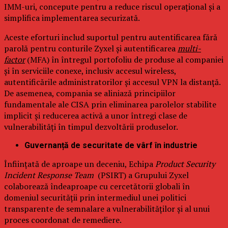
IMM-uri, concepute pentru a reduce riscul operațional și a
simplifica implementarea securizată.
Aceste eforturi includ suportul pentru autentificarea fără
parolă pentru conturile Zyxel și autentificarea
multi-
factor
(MFA) în întregul portofoliu de produse al companiei
și în serviciile conexe, inclusiv accesul wireless,
autentificările administratorilor și accesul VPN la distanță.
De asemenea, compania se aliniază principiilor
fundamentale ale CISA prin eliminarea parolelor stabilite
implicit și reducerea activă a unor întregi clase de
vulnerabilități în timpul dezvoltării produselor.
Guvernanță de securitate de vârf în industrie
Înființată de aproape un deceniu, Echipa
Product Security
Incident Response Team
(PSIRT) a Grupului Zyxel
colaborează îndeaproape cu cercetătorii globali în
domeniul securității prin intermediul unei politici
transparente de semnalare a vulnerabilităților și al unui
proces coordonat de remediere.