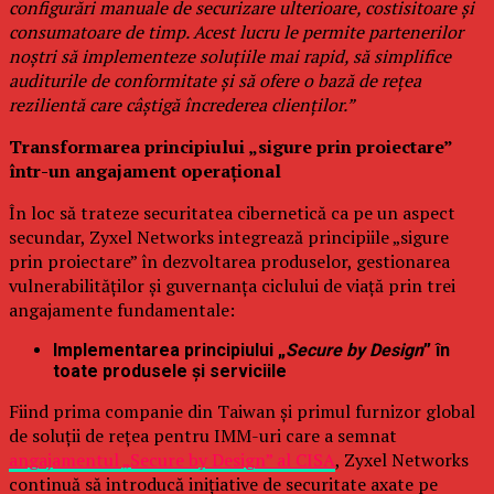
configurări manuale de securizare ulterioare, costisitoare și
consumatoare de timp. Acest lucru le permite partenerilor
noștri să implementeze soluțiile mai rapid, să simplifice
auditurile de conformitate și să ofere o bază de rețea
rezilientă care câștigă încrederea clienților.”
Transformarea principiului „sigure prin proiectare”
într-un angajament operațional
În loc să trateze securitatea cibernetică ca pe un aspect
secundar, Zyxel Networks integrează principiile „sigure
prin proiectare” în dezvoltarea produselor, gestionarea
vulnerabilităților și guvernanța ciclului de viață prin trei
angajamente fundamentale:
Implementarea principiului „
Secure by Design
” în
toate produsele și serviciile
Fiind prima companie din Taiwan și primul furnizor global
de soluții de rețea pentru IMM-uri care a semnat
angajamentul „Secure by Design” al CISA
, Zyxel Networks
continuă să introducă inițiative de securitate axate pe