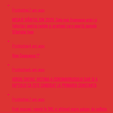
Politichie
7 ani ago
MESAJE SFÂNTUL ION 2020. Cele mai frumoase urări şi
felicitări pentru rudele şi prietenii care poartă numele
Sfântului Ioan
Politichie
4 ani ago
Vine Ceaușescu !?
Politichie
6 ani ago
VERGIL CHITAC, VICTIMA A CORONAVIRUSULUI DAR SI A
FAPTULUI CA ESTE CANDIDAT LA PRIMARIA CONSTANTA
Politichie
7 ani ago
Frați masoni, reuniți în SRL si ultimul mare șpăgar de suflete,