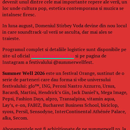
devenit unul dintre cele mai importante repere ale verii, un
loc unde cultura pop, estetica contemporana si muzica se
intalnesc firesc.
In luna august, Domeniul Stirbey Voda devine din nou locul
in care soundtrack-ul verii se asculta, dar mai ales se
traieste.
Programul complet si detaliile logistice sunt disponibile pe
site-ul oficial
www.summerwell.ro
si pe pagina de
Instagram a festivalului @summerwellfest.
Summer Well 2026
este un festival Orange, sustinut de o
serie de parteneri care dau forma si vibe universului
festivalului: glo™, ING, Peroni Nastro Azzurro, Ursus,
Bacardi, Martini, Hendrick’s Gin, Jack Daniel’s, Mega Image,
Pepsi, Fashion Days, alpro, Transalpina, vitamin aqua,
Lay’s, e-on, FABIZ, Bucharest Business School, biciclop,
syoss, Persil, Sensodyne, InterContinental Athénée Palace,
alka, Secom.
Abonamentele pot fi achizitionate de pe summerwell.ro, la