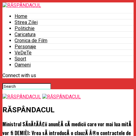
Home
Stirea Zilei
Politichie
Caricatura
Cronica de Film
Personaje
VeDeTe
Sport
Oameni
Connect with us
RĂSPÂNDACUL
Ministrul SÄnÄtÄÅ£ii anunÈÄ cÄ medicii care vor mai lua mitÄ
vor fi DEMIÈI: Vrea sÄ introducÄ o clauzÄ Ã®n contractele de