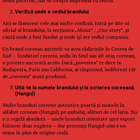
semn puternic, dar se citește împreună cu restul.
Verifică unde e sediul brandului
Aici se lămuresc cele mai multe confuzii. Intră pe site-ul
oficial al brandului, la secțiunea „About” / „Our story”, și
caută unde a fost fondat și unde își are sediul compania.
Un brand coreean autentic va avea rădăcinile în Coreea de
Sud — fondatori coreeni, sediu în Seul sau alt oraș coreean,
o poveste ancorată acolo. Dacă „povestea” te duce în
Budapesta, Paris sau California, ai răspunsul, indiferent cât
de „coreean” arată produsul.
Uită-te la numele brandului și la scrierea coreeană
(Hangul)
Multe branduri coreene autentice poartă și numele în
alfabet coreean (Hangul) pe ambalaj, alături de cel latin. Nu
e o regulă absolută — unele branduri orientate spre export
folosesc doar engleza — dar prezența Hangul-ului e un
semn în plus de origine reală.