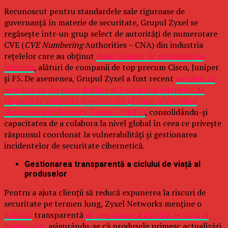
Recunoscut pentru standardele sale riguroase de
guvernanță în materie de securitate, Grupul Zyxel se
regăsește într-un grup select de autorități de numerotare
CVE (
CVE Numbering
Authorities – CNA) din industria
rețelelor care au obținut
două niveluri de acceptare ca
furnizor
, alături de companii de top precum Cisco, Juniper
și F5. De asemenea, Grupul Zyxel a fost recent
aprobat ca
membru cu drepturi depline al Forumului echipelor de
răspuns la incidente și securitate (
Forum of Incident
Response and Security Teams –
FIRST)
, consolidându-și
capacitatea de a colabora la nivel global în ceea ce privește
răspunsul coordonat la vulnerabilități și gestionarea
incidentelor de securitate cibernetică.
Gestionarea transparentă a ciclului de viață al
produselor
Pentru a ajuta clienții să reducă expunerea la riscuri de
securitate pe termen lung, Zyxel Networks menține o
politică
transparentă
de gestionare a ciclului de viață al
produselor
, asigurându-se că produsele primesc actualizări