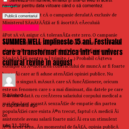
Salvează-mi numele, emailul și site-ul web în acest
Toader
navigator pentru data viitoare când o să comentez.
Acesta a susÅ£inut cÄ o campanie derulatÄ exclusiv de
Ministerul SÄnÄtÄÅ£ii ar fi âsortitÄ eÅeculuiâ
Uncategorized
âPot sÄ vÄ asigur cÄ toleranÅ£a este zero. O campanie
SUMMER WELL implineste 15 ani. Festivalul
exclusiv dirijatÄ de MS este sortitÄ eÅecului, ar trebui sÄ
care a transformat muzica intr-un univers
clonÄm de zece ori Corpul de Control al Ministerului
SÄnÄtÄÅ£ii pentru a-l trimite. (…) Probabil cÃ¢teva
cultural revine in august
exemple cu Ã®ncetarea contractului de muncÄ ar fi foarte
bune, Åi care ar fi aduse atenÅ£iei opiniei publice. Nu
existÄ o singurÄ mÄsurÄ care sÄ funcÅ£ioneze, oricum
este un fenomen care s-a mai diminuat, din datele pe care
Published
le avem. OdatÄ cu creÅterea salariului corpului medical a
mai dispÄrut aceastÄ senzaÅ£ie de empatie din partea
o săptămână ago
populaÅ£iei care exista Ã®n trecut, faptul cÄ medicii Åi
on
asistentele aveau salarii foarte mici Åi era un stimulent
iulie 31, 2026
Ã®n acest sens.. Ãn momentul de faÅ£Ä, opinia publicÄ