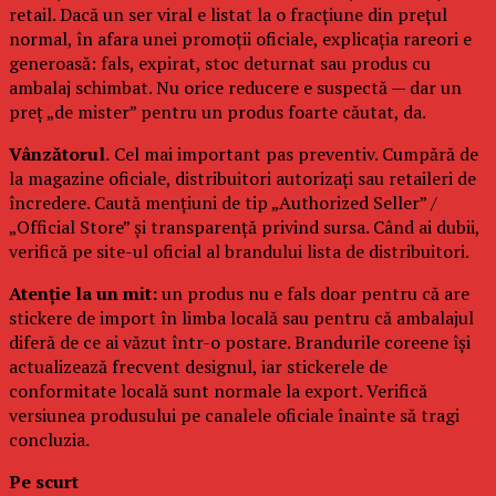
retail. Dacă un ser viral e listat la o fracțiune din prețul
normal, în afara unei promoții oficiale, explicația rareori e
generoasă: fals, expirat, stoc deturnat sau produs cu
ambalaj schimbat. Nu orice reducere e suspectă — dar un
preț „de mister” pentru un produs foarte căutat, da.
Vânzătorul.
Cel mai important pas preventiv. Cumpără de
la magazine oficiale, distribuitori autorizați sau retaileri de
încredere. Caută mențiuni de tip „Authorized Seller” /
„Official Store” și transparență privind sursa. Când ai dubii,
verifică pe site-ul oficial al brandului lista de distribuitori.
Atenție la un mit:
un produs nu e fals doar pentru că are
stickere de import în limba locală sau pentru că ambalajul
diferă de ce ai văzut într-o postare. Brandurile coreene își
actualizează frecvent designul, iar stickerele de
conformitate locală sunt normale la export. Verifică
versiunea produsului pe canalele oficiale înainte să tragi
concluzia.
Pe scurt