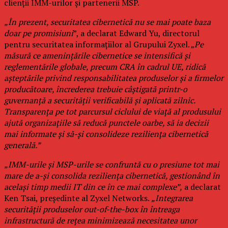
clienții IMM-urilor și partenerii MSP.
„În prezent, securitatea cibernetică nu se mai poate baza
doar pe promisiuni
”, a declarat Edward Yu, directorul
pentru securitatea informațiilor al Grupului Zyxel. „
Pe
măsură ce amenințările cibernetice se intensifică și
reglementările globale, precum CRA în cadrul UE, ridică
așteptările privind responsabilitatea produselor și a firmelor
producătoare, încrederea trebuie câștigată printr-o
guvernanță a securității verificabilă și aplicată zilnic.
Transparența pe tot parcursul ciclului de viață al produsului
ajută organizațiile să reducă punctele oarbe, să ia decizii
mai informate și să-și consolideze reziliența cibernetică
generală.”
„IMM-urile și MSP-urile se confruntă cu o presiune tot mai
mare de a-și consolida reziliența cibernetică, gestionând în
același timp medii IT din ce în ce mai complexe”,
a declarat
Ken Tsai, președinte al Zyxel Networks.
„Integrarea
securității produselor out-of-the-box în întreaga
infrastructură de rețea minimizează necesitatea unor