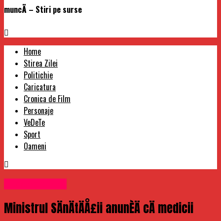
muncÄ – Stiri pe surse
Home
Stirea Zilei
Politichie
Caricatura
Cronica de Film
Personaje
VeDeTe
Sport
Oameni
Uncategorized
Ministrul SÄnÄtÄÅ£ii anunÈÄ cÄ medicii