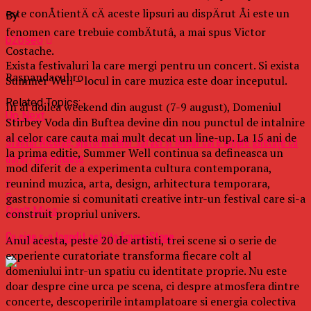
este conÅtientÄ cÄ aceste lipsuri au dispÄrut Åi este un
By
fenomen care trebuie combÄtutâ, a mai spus Victor
b2bseo
Costache.
Exista festivaluri la care mergi pentru un concert. Si exista
Raspandacul.ro
Summer Well – locul in care muzica este doar inceputul.
Related Topics:
In al doilea weekend din august (7-9 august), Domeniul
Up Next
Stirbey Voda din Buftea devine din nou punctul de intalnire
al celor care cauta mai mult decat un line-up. La 15 ani de
Sfântul Nicolae, ajutorul celor săraci şi Moşul care umple ghetuţe cu
la prima editie, Summer Well continua sa defineasca un
daruri ori nuieluşe
mod diferit de a experimenta cultura contemporana,
reunind muzica, arta, design, arhitectura temporara,
gastronomie si comunitati creative intr-un festival care si-a
Don't Miss
construit propriul univers.
Cu cine s-a logodit actriţa Emma Stone
Anul acesta, peste 20 de artisti, trei scene si o serie de
experiente curatoriate transforma fiecare colt al
domeniului intr-un spatiu cu identitate proprie. Nu este
doar despre cine urca pe scena, ci despre atmosfera dintre
concerte, descoperirile intamplatoare si energia colectiva