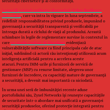
securității cibernetice și al conformității.
Legea UE privind reziliența cibernetică (Cyber Resilience
Act – CRA)
, care va intra în vigoare în luna septembrie, a
redefinit responsabilitatea privind produsele, impunând o
guvernanță a securității transparentă și verificabilă pe
întreaga durată a ciclului de viață al produsului. Această
schimbare în legile de reglementare survine în contextul în
care
un studiu realizat de Mandiant
evidențiază
vulnerabilitățile software ca fiind principala cale de atac
inițial, subliniind că actorii rău intenționați utilizează acum
inteligența artificială pentru a accelera aceste
atacuri. Pentru IMM-urile și furnizorii de servicii de
gestionare (MSP) cu resurse limitate, alegerea unor
furnizori de încredere, cu capacități mature de guvernanță
a securității, a devenit mai importantă ca niciodată.
În urma unei serii de îmbunătățiri recente aduse
portofoliului său, Zyxel Networks își reunește capacitățile
de securitate într-o abordare mai unificată a guvernanței
securității produselor, oferind protecție integrată pentru