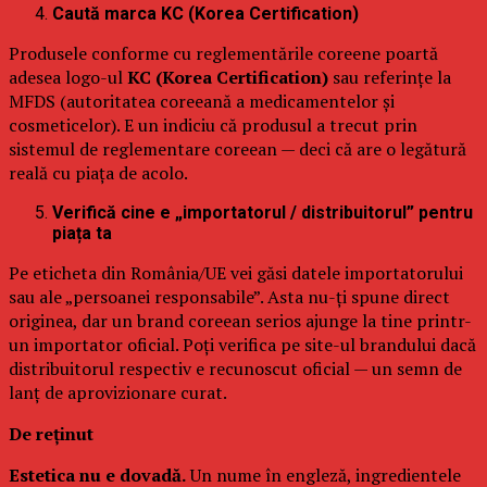
Caută marca KC (Korea Certification)
Produsele conforme cu reglementările coreene poartă
adesea logo-ul
KC (Korea Certification)
sau referințe la
MFDS (autoritatea coreeană a medicamentelor și
cosmeticelor). E un indiciu că produsul a trecut prin
sistemul de reglementare coreean — deci că are o legătură
reală cu piața de acolo.
Verifică cine e „importatorul / distribuitorul” pentru
piața ta
Pe eticheta din România/UE vei găsi datele importatorului
sau ale „persoanei responsabile”. Asta nu-ți spune direct
originea, dar un brand coreean serios ajunge la tine printr-
un importator oficial. Poți verifica pe site-ul brandului dacă
distribuitorul respectiv e recunoscut oficial — un semn de
lanț de aprovizionare curat.
De reținut
Estetica nu e dovadă.
Un nume în engleză, ingredientele