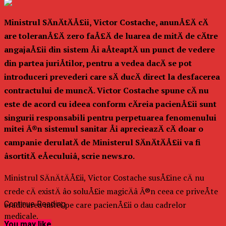
Ministrul SÄnÄtÄÅ£ii, Victor Costache, anunÅ£Ä cÄ
are toleranÅ£Ä zero faÅ£Ä de luarea de mitÄ de cÄtre
angajaÅ£ii din sistem Åi aÅteaptÄ un punct de vedere
din partea juriÅtilor, pentru a vedea dacÄ se pot
introduceri prevederi care sÄ ducÄ direct la desfacerea
contractului de muncÄ. Victor Costache spune cÄ nu
este de acord cu ideea conform cÄreia pacienÅ£ii sunt
singurii responsabili pentru perpetuarea fenomenului
mitei Ã®n sistemul sanitar Åi aprecieazÄ cÄ doar o
campanie derulatÄ de Ministerul SÄnÄtÄÅ£ii va fi
âsortitÄ eÅeculuiâ, scrie news.ro.
Ministrul SÄnÄtÄÅ£ii, Victor Costache susÅ£ine cÄ nu
crede cÄ existÄ âo soluÅ£ie magicÄâ Ã®n ceea ce priveÅte
eradicarea mitei pe care pacienÅ£ii o dau cadrelor
Continue Reading
medicale.
You may like