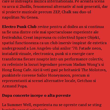
care se indreapta muzica internationala. Pe aceasta scena
va urca si 2hollis, fenomenul alternativ al noii generatii, dar
si proiecte muzicale precum ZEP, Chalk sau duo-ul
napolitan Nu Genea.
Electro Punk Club
revine pentru al doilea an si continua
sa fie una dintre cele mai spectaculoase experiente ale
festivalului. Creat impreuna cu colectivul Space Objekt,
spatiul functioneaza ca un club imersiv inspirat de estetica
underground a Los Angeles-ului anilor ’70. Fatade neon,
instalatii vizuale, electronica, punk si o energie care
transforma fiecare noapte intr-un performance colectiv,
cu referinte la locuri legendare precum Madam Wong’s si
Hong Kong Cafe. Aici ii veti gasi pe britanicii The Molotovs,
punkistele coreene Sailor Honeymoon, precum si
reprezentanti ai scenei alternative locale, Getchoo si
Armand Popa.
Dupa concerte incepe o alta poveste
La Summer Well, experienta nu se opreste cand se sting
luminile scenei principale.