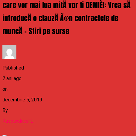
care vor mai lua mitÄ vor fi DEMIÈI: Vrea sÄ
introducÄ o clauzÄ Ã®n contractele de
muncÄ – Stiri pe surse
Published
7 ani ago
on
decembrie 5, 2019
By
Raspandacul