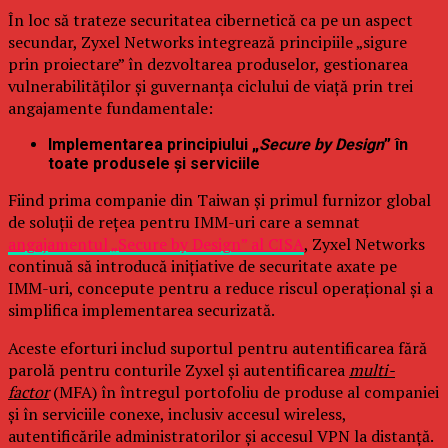
În loc să trateze securitatea cibernetică ca pe un aspect
secundar, Zyxel Networks integrează principiile „sigure
prin proiectare” în dezvoltarea produselor, gestionarea
vulnerabilităților și guvernanța ciclului de viață prin trei
angajamente fundamentale:
Implementarea principiului „
Secure by Design
” în
toate produsele și serviciile
Fiind prima companie din Taiwan și primul furnizor global
de soluții de rețea pentru IMM-uri care a semnat
angajamentul „Secure by Design” al CISA
, Zyxel Networks
continuă să introducă inițiative de securitate axate pe
IMM-uri, concepute pentru a reduce riscul operațional și a
simplifica implementarea securizată.
Aceste eforturi includ suportul pentru autentificarea fără
parolă pentru conturile Zyxel și autentificarea
multi-
factor
(MFA) în întregul portofoliu de produse al companiei
și în serviciile conexe, inclusiv accesul wireless,
autentificările administratorilor și accesul VPN la distanță.