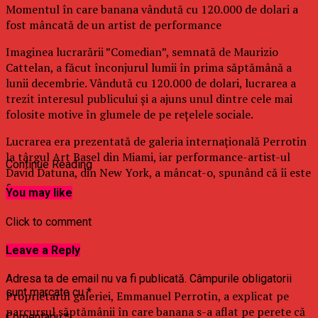
Momentul în care banana vândută cu 120.000 de dolari a
fost mâncată de un artist de performance
Imaginea lucrarării ”Comedian”, semnată de Maurizio
Cattelan, a făcut înconjurul lumii în prima săptămână a
lunii decembrie. Vândută cu 120.000 de dolari, lucrarea a
trezit interesul publicului şi a ajuns unul dintre cele mai
folosite motive în glumele de pe reţelele sociale.
Lucrarea era prezentată de galeria internaţională Perrotin
la târgul Art Basel din Miami, iar performance-artist-ul
Continue Reading
David Datuna, din New York, a mâncat-o, spunând că îi este
foame.
You may like
Click to comment
Leave a Reply
Adresa ta de email nu va fi publicată.
Câmpurile obligatorii
sunt marcate cu
*
Proprietarul galeriei, Emmanuel Perrotin, a explicat pe
parcursul săptămânii în care banana s-a aflat pe perete că
Comentariu
*