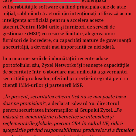
care
un studiu realizat de Mandiant
evidențiază
vulnerabilitățile software ca fiind principala cale de atac
inițial, subliniind că actorii rău intenționați utilizează acum
inteligența artificială pentru a accelera aceste
atacuri. Pentru IMM-urile și furnizorii de servicii de
gestionare (MSP) cu resurse limitate, alegerea unor
furnizori de încredere, cu capacități mature de guvernanță
a securității, a devenit mai importantă ca niciodată.
În urma unei serii de îmbunătățiri recente aduse
portofoliului său, Zyxel Networks își reunește capacitățile
de securitate într-o abordare mai unificată a guvernanței
securității produselor, oferind protecție integrată pentru
clienții IMM-urilor și partenerii MSP.
„În prezent, securitatea cibernetică nu se mai poate baza
doar pe promisiuni
”, a declarat Edward Yu, directorul
pentru securitatea informațiilor al Grupului Zyxel. „
Pe
măsură ce amenințările cibernetice se intensifică și
reglementările globale, precum CRA în cadrul UE, ridică
așteptările privind responsabilitatea produselor și a firmelor