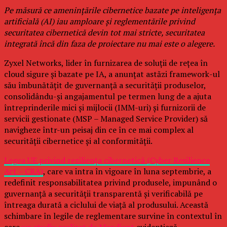
Pe măsură ce amenințările cibernetice bazate pe inteligența
artificială (AI) iau amploare și reglementările privind
securitatea cibernetică devin tot mai stricte, securitatea
integrată încă din faza de proiectare nu mai este o alegere.
Zyxel Networks, lider în furnizarea de soluții de rețea în
cloud sigure și bazate pe IA, a anunțat astăzi framework-ul
său îmbunătățit de guvernanță a securității produselor,
consolidându-și angajamentul pe termen lung de a ajuta
întreprinderile mici și mijlocii (IMM-uri) și furnizorii de
servicii gestionate (MSP – Managed Service Provider) să
navigheze într-un peisaj din ce în ce mai complex al
securității cibernetice și al conformității.
Legea UE privind reziliența cibernetică (Cyber Resilience
Act – CRA)
, care va intra în vigoare în luna septembrie, a
redefinit responsabilitatea privind produsele, impunând o
guvernanță a securității transparentă și verificabilă pe
întreaga durată a ciclului de viață al produsului. Această
schimbare în legile de reglementare survine în contextul în