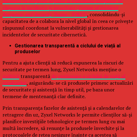
membru cu drepturi depline al Forumului echipelor de
răspuns la incidente și securitate (
Forum of Incident
Response and Security Teams –
FIRST)
, consolidându-și
capacitatea de a colabora la nivel global în ceea ce privește
răspunsul coordonat la vulnerabilități și gestionarea
incidentelor de securitate cibernetică.
Gestionarea transparentă a ciclului de viață al
produselor
Pentru a ajuta clienții să reducă expunerea la riscuri de
securitate pe termen lung, Zyxel Networks menține o
politică
transparentă
de gestionare a ciclului de viață al
produselor
, asigurându-se că produsele primesc actualizări
de securitate și asistență în timp util, pe baza unor
termene de mentenanță clar definite.
Prin transparența fazelor de asistență și a calendarelor de
retragere din uz, Zyxel Networks le permite clienților să-și
planifice investițiile tehnologice pe termen lung cu mai
multă încredere, să renunțe la produsele învechite și la
protocoalele de rețea nesigure înainte ca acestea să