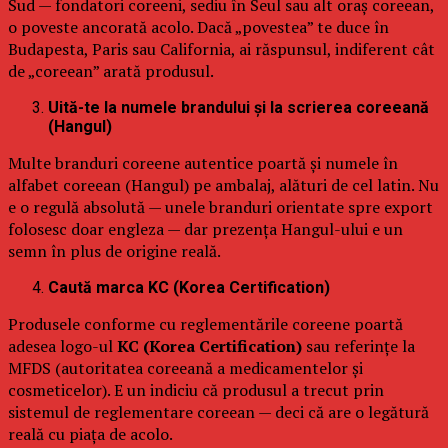
Sud — fondatori coreeni, sediu în Seul sau alt oraș coreean,
o poveste ancorată acolo. Dacă „povestea” te duce în
Budapesta, Paris sau California, ai răspunsul, indiferent cât
de „coreean” arată produsul.
Uită-te la numele brandului și la scrierea coreeană
(Hangul)
Multe branduri coreene autentice poartă și numele în
alfabet coreean (Hangul) pe ambalaj, alături de cel latin. Nu
e o regulă absolută — unele branduri orientate spre export
folosesc doar engleza — dar prezența Hangul-ului e un
semn în plus de origine reală.
Caută marca KC (Korea Certification)
Produsele conforme cu reglementările coreene poartă
adesea logo-ul
KC (Korea Certification)
sau referințe la
MFDS (autoritatea coreeană a medicamentelor și
cosmeticelor). E un indiciu că produsul a trecut prin
sistemul de reglementare coreean — deci că are o legătură
reală cu piața de acolo.