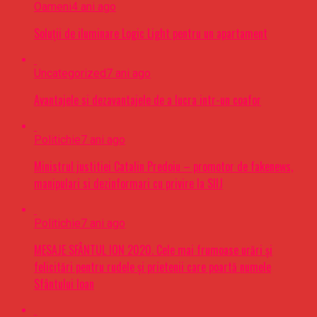
Oameni
4 ani ago
Soluții de iluminare Logic Light pentru un apartament
Uncategorized
7 ani ago
Avantajele si dezavantajele de a lucra intr-un coafor
Politichie
7 ani ago
Ministrul justitiei Catalin Predoiu – promotor de fakenews,
manipulari si dezinformari cu privire la SIIJ
Politichie
7 ani ago
MESAJE SFÂNTUL ION 2020. Cele mai frumoase urări şi
felicitări pentru rudele şi prietenii care poartă numele
Sfântului Ioan