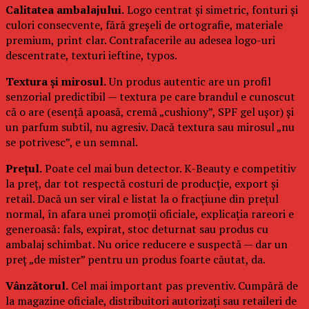
Calitatea ambalajului.
Logo centrat și simetric, fonturi și
culori consecvente, fără greșeli de ortografie, materiale
premium, print clar. Contrafacerile au adesea logo-uri
descentrate, texturi ieftine, typos.
Textura și mirosul.
Un produs autentic are un profil
senzorial predictibil — textura pe care brandul e cunoscut
că o are (esență apoasă, cremă „cushiony”, SPF gel ușor) și
un parfum subtil, nu agresiv. Dacă textura sau mirosul „nu
se potrivesc”, e un semnal.
Prețul.
Poate cel mai bun detector. K-Beauty e competitiv
la preț, dar tot respectă costuri de producție, export și
retail. Dacă un ser viral e listat la o fracțiune din prețul
normal, în afara unei promoții oficiale, explicația rareori e
generoasă: fals, expirat, stoc deturnat sau produs cu
ambalaj schimbat. Nu orice reducere e suspectă — dar un
preț „de mister” pentru un produs foarte căutat, da.
Vânzătorul.
Cel mai important pas preventiv. Cumpără de
la magazine oficiale, distribuitori autorizați sau retaileri de