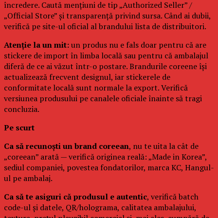
încredere. Caută mențiuni de tip „Authorized Seller” /
„Official Store” și transparență privind sursa. Când ai dubii,
verifică pe site-ul oficial al brandului lista de distribuitori.
Atenție la un mit:
un produs nu e fals doar pentru că are
stickere de import în limba locală sau pentru că ambalajul
diferă de ce ai văzut într-o postare. Brandurile coreene își
actualizează frecvent designul, iar stickerele de
conformitate locală sunt normale la export. Verifică
versiunea produsului pe canalele oficiale înainte să tragi
concluzia.
Pe scurt
Ca să recunoști un brand coreean
, nu te uita la cât de
„coreean” arată — verifică originea reală: „Made in Korea”,
sediul companiei, povestea fondatorilor, marca KC, Hangul-
ul pe ambalaj.
Ca să te asiguri că produsul e autentic
, verifică batch
code-ul și datele, QR/holograma, calitatea ambalajului,
textura, prețul plauzibil comercial și, mai ales, cumpără de