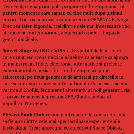
Two Feet, scena principala propune un line-up construit
pentru momente care raman cu tine mult dupa ultimul
encore. Lor li se alatura si nume precum DE’WAYNE, Noga
Erez sau Jalen Ngonda, trei dintre cele mai interesante voci
ale muzicii contemporane, acoperind o paleta larga de
genuri muzicale.
Sunset Stage by ING x VISA
este spatiul dedicat celor
care urmaresc scena muzicala inainte ca aceasta sa ajunga
in mainstream. Indie, electronic, alternative si proiecte
experimentale coexista intr-un line-up care pune
reflectorul pe noua generatie de artisti si pe directiile in
care se indreapta muzica internationala. Pe aceasta scena
va urca si 2hollis, fenomenul alternativ al noii generatii, dar
si proiecte muzicale precum ZEP, Chalk sau duo-ul
napolitan Nu Genea.
Electro Punk Club
revine pentru al doilea an si continua
sa fie una dintre cele mai spectaculoase experiente ale
festivalului. Creat impreuna cu colectivul Space Objekt,