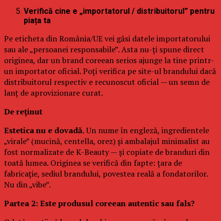
Verifică cine e „importatorul / distribuitorul” pentru
piața ta
Pe eticheta din România/UE vei găsi datele importatorului
sau ale „persoanei responsabile”. Asta nu-ți spune direct
originea, dar un brand coreean serios ajunge la tine printr-
un importator oficial. Poți verifica pe site-ul brandului dacă
distribuitorul respectiv e recunoscut oficial — un semn de
lanț de aprovizionare curat.
De reținut
Estetica nu e dovadă.
Un nume în engleză, ingredientele
„virale” (mucină, centella, orez) și ambalajul minimalist au
fost normalizate de K-Beauty — și copiate de branduri din
toată lumea. Originea se verifică din fapte: țara de
fabricație, sediul brandului, povestea reală a fondatorilor.
Nu din „vibe”.
Partea 2: Este produsul coreean autentic sau fals?