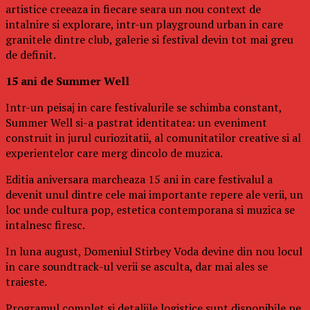
artistice creeaza in fiecare seara un nou context de
intalnire si explorare, intr-un playground urban in care
granitele dintre club, galerie si festival devin tot mai greu
de definit.
15 ani de Summer Well
Intr-un peisaj in care festivalurile se schimba constant,
Summer Well si-a pastrat identitatea: un eveniment
construit in jurul curiozitatii, al comunitatilor creative si al
experientelor care merg dincolo de muzica.
Editia aniversara marcheaza 15 ani in care festivalul a
devenit unul dintre cele mai importante repere ale verii, un
loc unde cultura pop, estetica contemporana si muzica se
intalnesc firesc.
In luna august, Domeniul Stirbey Voda devine din nou locul
in care soundtrack-ul verii se asculta, dar mai ales se
traieste.
Programul complet si detaliile logistice sunt disponibile pe