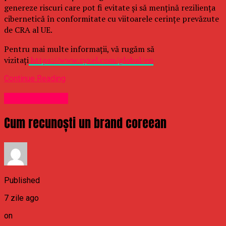
genereze riscuri care pot fi evitate și să mențină reziliența
cibernetică în conformitate cu viitoarele cerințe prevăzute
de CRA al UE.
Pentru mai multe informații, vă rugăm să
vizitați
https://www.zyxel.com/global/en
Continue Reading
Uncategorized
Cum recunoști un brand coreean
Published
7 zile ago
on