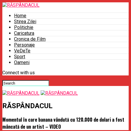
Home
Stirea Zilei
Politichie
Caricatura
Cronica de Film
Personaje
VeDeTe
Sport
Oameni
Connect with us
RĂSPÂNDACUL
Momentul în care banana vândută cu 120.000 de dolari a fost
mâncată de un artist – VIDEO