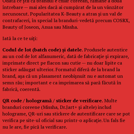
Odată ce știi că brandul e chiar coreean, rămâne a doua
întrebare — mai ales dacă ai cumpărat de la un vânzător
necunoscut. Popularitatea K-Beauty a atras și un val de
contrafaceri, în special la branduri-vedetă precum COSRX,
Beauty of Joseon, Anua sau Missha.
Iată la ce te uiți:
Codul de lot (batch code) și datele.
Produsele autentice
au un cod de lot alfanumeric, dată de fabricație și expirare,
imprimate direct pe flacon sau cutie — nu doar lipite ca
sticker adăugat ulterior. Formatul diferă de la brand la
brand, așa că un plasament neobișnuit nu e automat un
semn rău; important e ca imprimarea să pară făcută în
fabrică, coerentă.
QR code / hologramă / sticker de verificare.
Multe
branduri coreene (Missha, Dr.Jart+ și altele) includ
holograme, QR-uri sau stickere de autentificare care se pot
verifica pe site-ul oficial sau printr-o aplicație. Un fals fie
nu le are, fie pică la verificare.