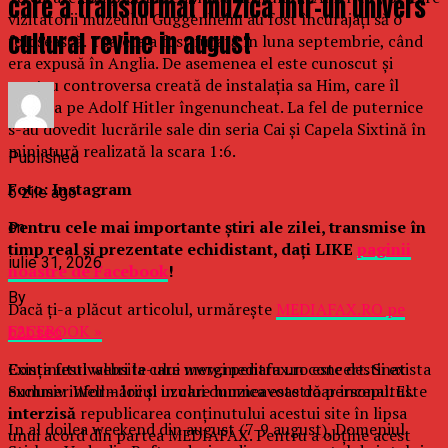
care a transformat muzica intr-un univers
vizitatorii muzeului Guggenheim au fost încurajaţi să o
cultural revine in august
folosească. Toaleta a fost furată în luna septembrie, când
era expusă în Anglia. De asemenea el este cunoscut şi
pentru controversa creată de instalaţia sa Him, care îl
înfăţişa pe Adolf Hitler îngenuncheat. La fel de puternice
s-au dovedit lucrările sale din seria Cai şi Capela Sixtină în
miniatură realizată la scara 1:6.
Published
Foto: Instagram
6 zile ago
Pentru cele mai importante ştiri ale zilei, transmise în
on
timp real şi prezentate echidistant, daţi LIKE
paginii
iulie 31, 2026
noastre de Facebook
!
By
Dacă ţi-a plăcut articolul, urmăreşte
MEDIAFAX.RO pe
FACEBOOK »
b2bseo
Exista festivaluri la care mergi pentru un concert. Si exista
Conținutul website-ului www.mediafax.ro este destinat
Summer Well – locul in care muzica este doar inceputul.
exclusiv informării și uzului dumneavoastră personal. Este
interzisă
republicarea conținutului acestui site în lipsa
In al doilea weekend din august (7-9 august), Domeniul
unui acord din partea MEDIAFAX. Pentru a obține acest