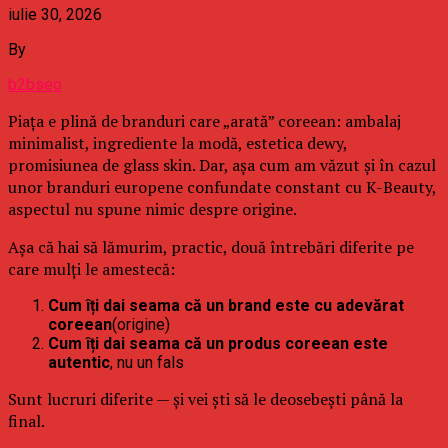
iulie 30, 2026
By
b2bseo
Piața e plină de branduri care „arată” coreean: ambalaj
minimalist, ingrediente la modă, estetica dewy,
promisiunea de glass skin. Dar, așa cum am văzut și în cazul
unor branduri europene confundate constant cu K-Beauty,
aspectul nu spune nimic despre origine.
Așa că hai să lămurim, practic, două întrebări diferite pe
care mulți le amestecă:
Cum îți dai seama că un brand este cu adevărat
coreean
(origine)
Cum îți dai seama că un produs coreean este
autentic
, nu un fals
Sunt lucruri diferite — și vei ști să le deosebești până la
final.