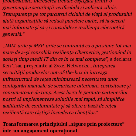
producătoare, încrederea trebuie câștigată printr-o
guvernanță a securității verificabilă și aplicată zilnic.
Transparența pe tot parcursul ciclului de viață al produsului
ajută organizațiile să reducă punctele oarbe, să ia decizii
mai informate și să-și consolideze reziliența cibernetică
generală.”
„IMM-urile și MSP-urile se confruntă cu o presiune tot mai
mare de a-și consolida reziliența cibernetică, gestionând în
același timp medii IT din ce în ce mai complexe”,
a declarat
Ken Tsai, președinte al Zyxel Networks.
„Integrarea
securității produselor out-of-the-box în întreaga
infrastructură de rețea minimizează necesitatea unor
configurări manuale de securizare ulterioare, costisitoare și
consumatoare de timp. Acest lucru le permite partenerilor
noștri să implementeze soluțiile mai rapid, să simplifice
auditurile de conformitate și să ofere o bază de rețea
rezilientă care câștigă încrederea clienților.”
Transformarea principiului „sigure prin proiectare”
într-un angajament operațional