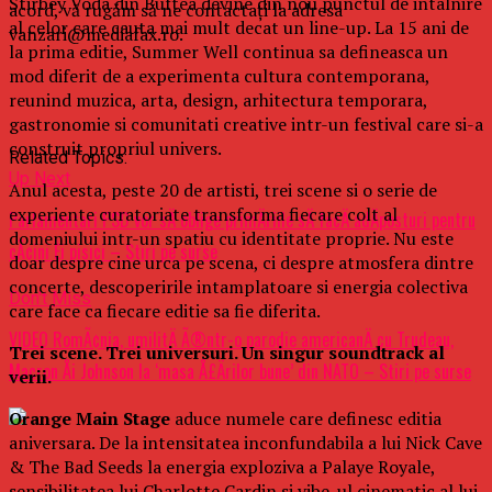
Stirbey Voda din Buftea devine din nou punctul de intalnire
acord, vă rugăm să ne contactați la adresa
al celor care cauta mai mult decat un line-up. La 15 ani de
vanzari@mediafax.ro.
la prima editie, Summer Well continua sa defineasca un
mod diferit de a experimenta cultura contemporana,
reunind muzica, arta, design, arhitectura temporara,
gastronomie si comunitati creative intr-un festival care si-a
construit propriul univers.
Related Topics:
Up Next
Anul acesta, peste 20 de artisti, trei scene si o serie de
experiente curatoriate transforma fiecare colt al
Parlamentari PSD vor sÄ oblige primÄriile sÄ facÄ adÄposturi pentru
domeniului intr-un spatiu cu identitate proprie. Nu este
cÃ¢ini Èi pisici – Stiri pe surse
doar despre cine urca pe scena, ci despre atmosfera dintre
concerte, descoperirile intamplatoare si energia colectiva
Don't Miss
care face ca fiecare editie sa fie diferita.
VIDEO RomÃ¢nia, umilitÄ Ã®ntr-o parodie americanÄ cu Trudeau,
Trei scene. Trei universuri. Un singur soundtrack al
Macron Åi Johnson la ‘masa Å£Ärilor bune’ din NATO – Stiri pe surse
verii.
Orange Main Stage
aduce numele care definesc editia
aniversara. De la intensitatea inconfundabila a lui Nick Cave
& The Bad Seeds la energia exploziva a Palaye Royale,
sensibilitatea lui Charlotte Cardin si vibe-ul cinematic al lui