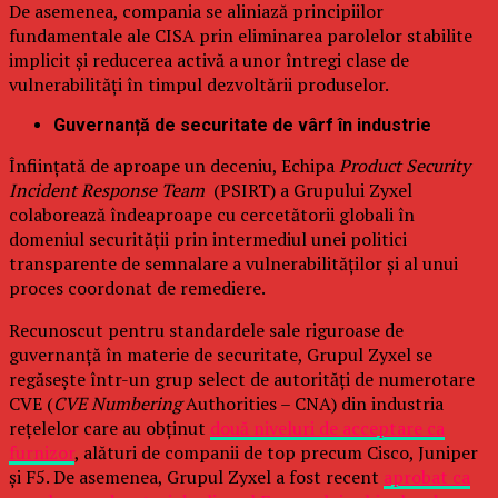
De asemenea, compania se aliniază principiilor
fundamentale ale CISA prin eliminarea parolelor stabilite
implicit și reducerea activă a unor întregi clase de
vulnerabilități în timpul dezvoltării produselor.
Guvernanță de securitate de vârf în industrie
Înființată de aproape un deceniu, Echipa
Product Security
Incident Response Team
(PSIRT) a Grupului Zyxel
colaborează îndeaproape cu cercetătorii globali în
domeniul securității prin intermediul unei politici
transparente de semnalare a vulnerabilităților și al unui
proces coordonat de remediere.
Recunoscut pentru standardele sale riguroase de
guvernanță în materie de securitate, Grupul Zyxel se
regăsește într-un grup select de autorități de numerotare
CVE (
CVE Numbering
Authorities – CNA) din industria
rețelelor care au obținut
două niveluri de acceptare ca
furnizor
, alături de companii de top precum Cisco, Juniper
și F5. De asemenea, Grupul Zyxel a fost recent
aprobat ca