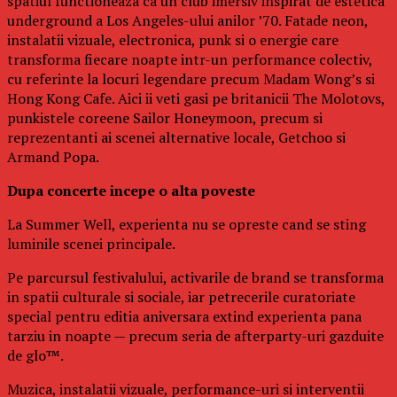
spatiul functioneaza ca un club imersiv inspirat de estetica
underground a Los Angeles-ului anilor ’70. Fatade neon,
instalatii vizuale, electronica, punk si o energie care
transforma fiecare noapte intr-un performance colectiv,
cu referinte la locuri legendare precum Madam Wong’s si
Hong Kong Cafe. Aici ii veti gasi pe britanicii The Molotovs,
punkistele coreene Sailor Honeymoon, precum si
reprezentanti ai scenei alternative locale, Getchoo si
Armand Popa.
Dupa concerte incepe o alta poveste
La Summer Well, experienta nu se opreste cand se sting
luminile scenei principale.
Pe parcursul festivalului, activarile de brand se transforma
in spatii culturale si sociale, iar petrecerile curatoriate
special pentru editia aniversara extind experienta pana
tarziu in noapte — precum seria de afterparty-uri gazduite
de glo™.
Muzica, instalatii vizuale, performance-uri si interventii