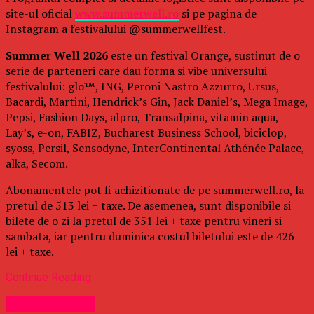
site-ul oficial
www.summerwell.ro
si pe pagina de
Instagram a festivalului @summerwellfest.
Summer Well 2026
este un festival Orange, sustinut de o
serie de parteneri care dau forma si vibe universului
festivalului: glo™, ING, Peroni Nastro Azzurro, Ursus,
Bacardi, Martini, Hendrick’s Gin, Jack Daniel’s, Mega Image,
Pepsi, Fashion Days, alpro, Transalpina, vitamin aqua,
Lay’s, e-on, FABIZ, Bucharest Business School, biciclop,
syoss, Persil, Sensodyne, InterContinental Athénée Palace,
alka, Secom.
Abonamentele pot fi achizitionate de pe summerwell.ro, la
pretul de 513 lei + taxe. De asemenea, sunt disponibile si
bilete de o zi la pretul de 351 lei + taxe pentru vineri si
sambata, iar pentru duminica costul biletului este de 426
lei + taxe.
Continue Reading
Uncategorized