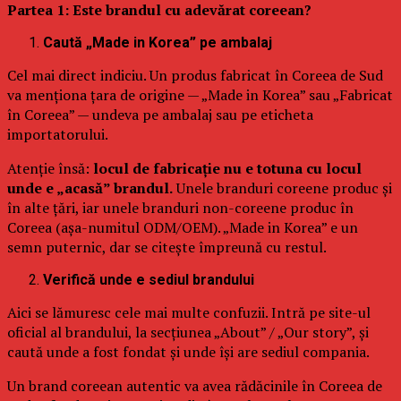
Partea 1: Este brandul cu adevărat coreean?
Caută „Made in Korea” pe ambalaj
Cel mai direct indiciu. Un produs fabricat în Coreea de Sud
va menționa țara de origine — „Made in Korea” sau „Fabricat
în Coreea” — undeva pe ambalaj sau pe eticheta
importatorului.
Atenție însă:
locul de fabricație nu e totuna cu locul
unde e „acasă” brandul.
Unele branduri coreene produc și
în alte țări, iar unele branduri non-coreene produc în
Coreea (așa-numitul ODM/OEM). „Made in Korea” e un
semn puternic, dar se citește împreună cu restul.
Verifică unde e sediul brandului
Aici se lămuresc cele mai multe confuzii. Intră pe site-ul
oficial al brandului, la secțiunea „About” / „Our story”, și
caută unde a fost fondat și unde își are sediul compania.
Un brand coreean autentic va avea rădăcinile în Coreea de