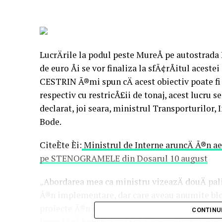
LucrÄrile la podul peste MureÅ pe autostrada 
de euro Åi se vor finaliza la sfÃ¢rÅitul aceste
CESTRIN Ã®mi spun cÄ acest obiectiv poate fi d
respectiv cu restricÅ£ii de tonaj, acest lucru s
declarat, joi seara, ministrul Transporturilor, 
Bode.
CiteÈte Èi:
Ministrul de Interne aruncÄ Ã®n aer
pe STENOGRAMELE din Dosarul 10 august
„Abordarea mea ca ministru vizeazÄ douÄ pal
Ã®n implementare, dar care aveau anumite bloc
proiecte Ã®n mandatul meu Åi o sÄ vÄ dau cÃ¢
CONTINU
lucru fÄrÄ beneficiar, fÄrÄ Compania de Drum