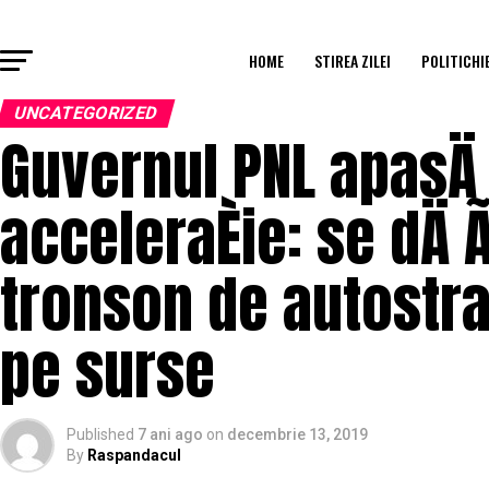
HOME
STIREA ZILEI
POLITICHI
UNCATEGORIZED
Guvernul PNL apasÄ
acceleraÈie: se dÄ 
tronson de autostrad
pe surse
Published
7 ani ago
on
decembrie 13, 2019
By
Raspandacul