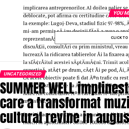
implicarea antreprenorilor. Al doilea palier se r
YOU M
deblocate, pot afirma cu certitudine cÄ Ã®n X 
la exemple: Lugoj-Deva, stadiul fizic 97-98%, 
mi-am permis sÄ iau decizii fÄrÄ a avea o ana
reprezentanÅ£ii antreprenorului, dupÄ mai mu
CLICK T
discuÅ£ii, consultÄri cu prim ministrul, vreau 
lucreazÄ la ridicarea tablierelor Åi la fixarea
la sfÃ¢rÅitul acestei sÄptÄmÃ¢ni. Trimit aco
expertizÄ, atÃ¢t pe drum, cÃ¢t Åi pe pod, Å
UNCATEGORIZED
cÄ acest obiectiv poate fi dat Ã®n trafic cu res
SUMMER WELL implineste 
tonaj, acest lucru se va Ã®ntÃ¢mpla Ã®n anul 20
lunÄ. Ãn condiÅ£iile Ã®n care sunt Ã®ndeplin
care a transformat muzi
ministrul, la B1 TV.Â
cultural revine in augus
Potrivit acestuia, CNAIR a organizat o licitaÅ£ie
ridicÄ la aproximativ 80.000-100.000 de euro.