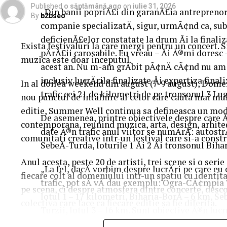
Published
o săptămână ago
on
iulie 31, 2026
„Din banii popriÅ£i din garanÅ£ia antreprenorul
By
b2bseo
companie specializatÄ, sigur, urmÃ¢nd ca, sub t
deficienÅ£elor constatate la drum Åi la finaliz
Exista festivaluri la care mergi pentru un concert. 
pÄrÅ£ii carosabile. Eu vreau – Åi Ã®mi doresc –
muzica este doar inceputul.
acest an. Nu m-am grÄbit pÃ¢nÄ cÃ¢nd nu am 
inclusiv lucrÄrile finalizate Åi expertiza fina
In al doilea weekend din august (7-9 august), Dome
trafic cei 21 de kilometri de pe tronsonul 3 L
nou punctul de intalnire al celor care cauta mai mul
editie, Summer Well continua sa defineasca un mod 
De asemenea, printre obiectivele despre care Å
contemporana, reunind muzica, arta, design, arhit
date Ã®n trafic anul viitor se numÄrÄ: autostr
comunitati creative intr-un festival care si-a constr
SebeÅ-Turda, loturile 1 Åi 2 Åi tronsonul Bih
Anul acesta, peste 20 de artisti, trei scene si o ser
„La fel, dacÄ vorbim despre lucrÄri pe care e
fiecare colt al domeniului intr-un spatiu cu identit
trafic, pot sÄ vÄ dau exemplu: Ogra-CÃ¢mpia T
pe scena, ci despre atmosfera dintre concerte, desc
lotul 1 – 17 kilometri, Biharia-BorÅ – 6 km, S
colectiva care face ca fiecare editie sa fie diferita.
Turzii, lotul 3 – 16 km. Sunt obiective Ã®n luc
derulare – Ã®ntre 30 Åi 80% (stadiu fizic – n. 
Trei scene. Trei universuri. Un singur soundtrac