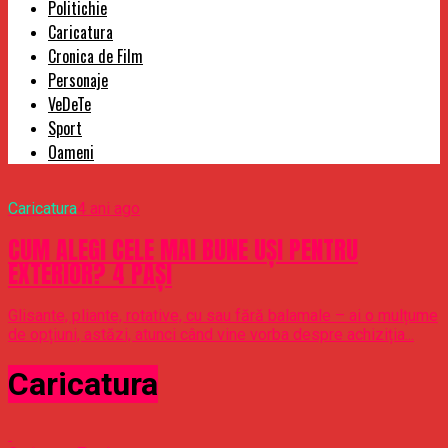
Politichie
Caricatura
Cronica de Film
Personaje
VeDeTe
Sport
Oameni
Caricatura
4 ani ago
CUM ALEGI CELE MAI BUNE UȘI PENTRU
EXTERIOR? 4 PAȘI
Glisante, pliante, rotative, cu sau fără balamale – ai o mulțume
de opțiuni, astăzi, atunci când vine vorba despre achiziția...
Caricatura