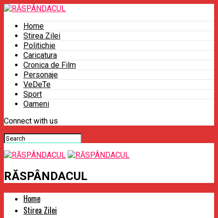
Home
Stirea Zilei
Politichie
Caricatura
Cronica de Film
Personaje
VeDeTe
Sport
Oameni
Connect with us
RĂSPÂNDACUL
Home
Stirea Zilei