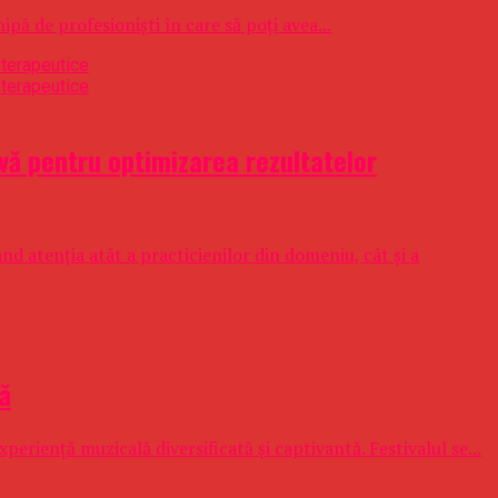
pă de profesioniști în care să poți avea...
vă pentru optimizarea rezultatelor
d atenția atât a practicienilor din domeniu, cât și a
că
eriență muzicală diversificată și captivantă. Festivalul se...