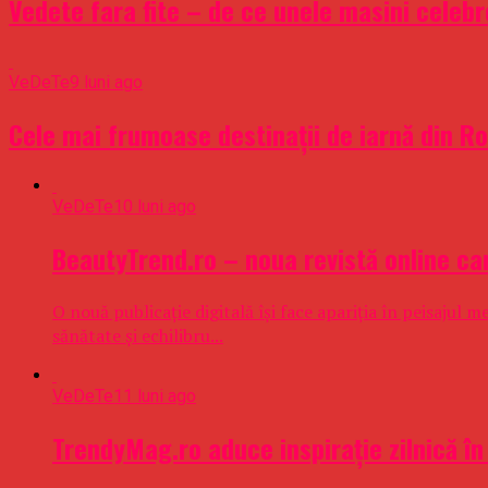
Vedete fara fite – de ce unele masini celebr
VeDeTe
9 luni ago
Cele mai frumoase destinații de iarnă din Ro
VeDeTe
10 luni ago
BeautyTrend.ro – noua revistă online car
O nouă publicație digitală își face apariția în peisajul
sănătate și echilibru...
VeDeTe
11 luni ago
TrendyMag.ro aduce inspirație zilnică în