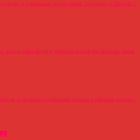
 actuale și prietenoase despre modă, frumusețe și lifestyle....
t. Aceste plăci din HDF perforat ori coli din aluminiu eloxat
tilizat în medicina tradițională chineză și tibetană pentru...
.eu