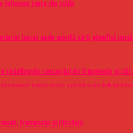
e folosesc jante din tabla
mânia: locuri unde merită să-ți planifici urm
e redefinește conceptul de frumusețe și stil
 media românesc: beautytrend.ro, o revistă online dedicată feme
 modă, frumusețe și lifestyle