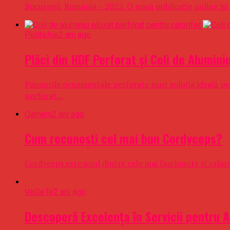
București, România – 2025. O nouă publicație online își f
Politichie
2 ani ago
Plăci din HDF Perforat și Coli de Alumin
Panourile ornamentale perforate sunt soluția ideală pent
perforat...
Oameni
2 ani ago
Cum recunoști cel mai bun Cordyceps?
Cordyceps este unul dintre cele mai fascinante și valoro
VeDeTe
2 ani ago
Descoperă Excelența în Servicii pentru 