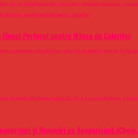
ace loc în peisajul media românesc, oferind cititorilor articole
iu Eloxat Perforat pentru Măsca de Calorifer
ru mascarea caloriferelor, oferind un design estetic și eficien
ase ciuperci din lumea naturală. De-a lungul secolelor, a fost u
Acoperișuri și Renovări cu AcoperisuriLaCheie