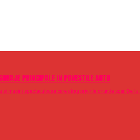
SONAJE PRINCIPALE IN POVESTILE AUTO
si masini spectaculoase care atrag privirile oriunde apar. De la s