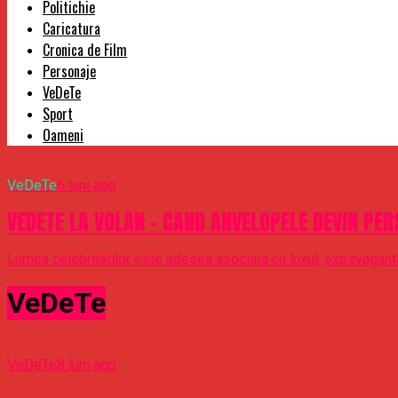
Politichie
Caricatura
Cronica de Film
Personaje
VeDeTe
Sport
Oameni
VeDeTe
6 luni ago
VEDETE LA VOLAN – CAND ANVELOPELE DEVIN PER
Lumea celebritatilor este adesea asociata cu luxul, extravaganta 
VeDeTe
VeDeTe
8 luni ago