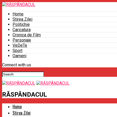
Home
Stirea Zilei
Politichie
Caricatura
Cronica de Film
Personaje
VeDeTe
Sport
Oameni
Connect with us
RĂSPÂNDACUL
Home
Stirea Zilei