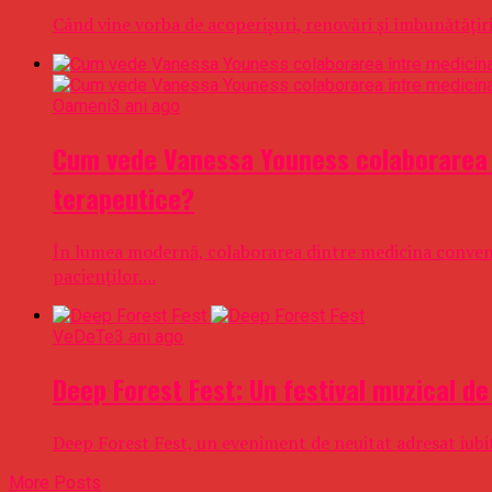
Când vine vorba de acoperișuri, renovări și îmbunătățiri
Oameni
3 ani ago
Cum vede Vanessa Youness colaborarea în
terapeutice?
În lumea modernă, colaborarea dintre medicina convențio
pacienților....
VeDeTe
3 ani ago
Deep Forest Fest: Un festival muzical de
Deep Forest Fest, un eveniment de neuitat adresat iubito
More Posts