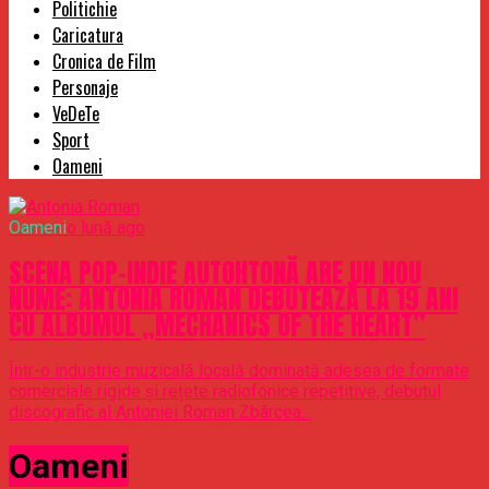
Politichie
Caricatura
Cronica de Film
Personaje
VeDeTe
Sport
Oameni
Oameni
o lună ago
SCENA POP-INDIE AUTOHTONĂ ARE UN NOU
NUME: ANTONIA ROMAN DEBUTEAZĂ LA 19 ANI
CU ALBUMUL „MECHANICS OF THE HEART”
Într-o industrie muzicală locală dominată adesea de formate
comerciale rigide și rețete radiofonice repetitive, debutul
discografic al Antoniei Roman Zbârcea...
Oameni