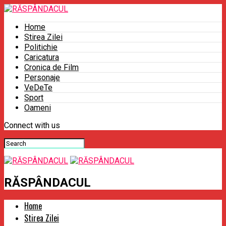
Home
Stirea Zilei
Politichie
Caricatura
Cronica de Film
Personaje
VeDeTe
Sport
Oameni
Connect with us
RĂSPÂNDACUL
Home
Stirea Zilei