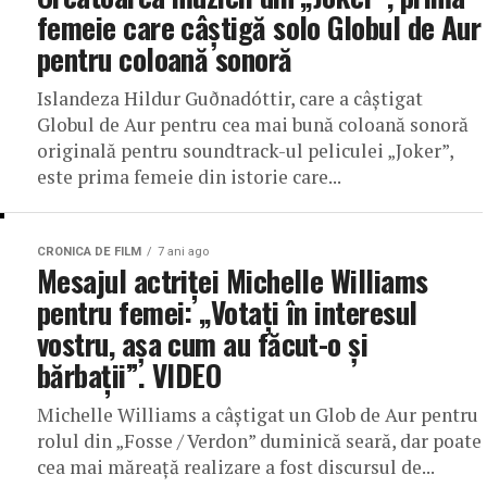
femeie care câştigă solo Globul de Aur
pentru coloană sonoră
Islandeza Hildur Guðnadóttir, care a câştigat
Globul de Aur pentru cea mai bună coloană sonoră
originală pentru soundtrack-ul peliculei „Joker”,
este prima femeie din istorie care...
CRONICA DE FILM
7 ani ago
Mesajul actriţei Michelle Williams
pentru femei: „Votaţi în interesul
vostru, aşa cum au făcut-o şi
bărbaţii”. VIDEO
Michelle Williams a câştigat un Glob de Aur pentru
rolul din „Fosse / Verdon” duminică seară, dar poate
cea mai măreaţă realizare a fost discursul de...