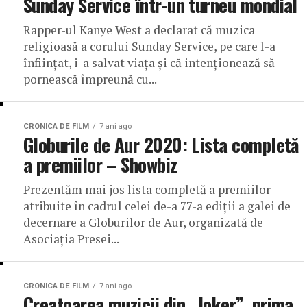
Sunday Service într-un turneu mondial
Rapper-ul Kanye West a declarat că muzica
religioasă a corului Sunday Service, pe care l-a
înfiinţat, i-a salvat viaţa şi că intenţionează să
pornească împreună cu...
CRONICA DE FILM
7 ani ago
Globurile de Aur 2020: Lista completă
a premiilor – Showbiz
Prezentăm mai jos lista completă a premiilor
atribuite în cadrul celei de-a 77-a ediţii a galei de
decernare a Globurilor de Aur, organizată de
Asociaţia Presei...
CRONICA DE FILM
7 ani ago
Creatoarea muzicii din „Joker”, prima