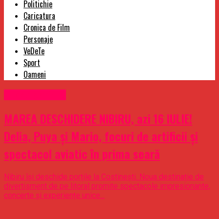
Politichie
Caricatura
Cronica de Film
Personaje
VeDeTe
Sport
Oameni
Uncategorized
MAREA DESCHIDERE NIBIRU, azi 16 IULIE!
Delia, Puya și Mario, focuri de artificii și
spectacol aviatic în prima seară
Nibiru își deschide porțile la Costinești. Noua destinație de
divertisment de pe litoral promite spectacole impresionante,
concerte și experiențe unice...