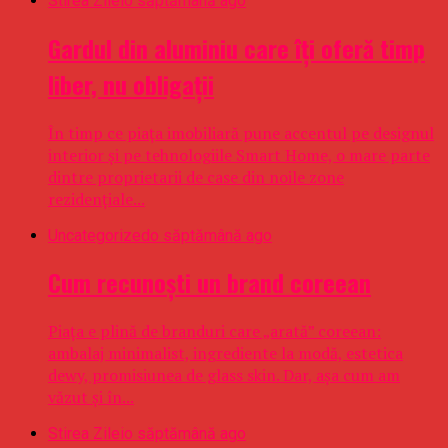
Stirea Zilei
o săptămână ago
Gardul din aluminiu care îți oferă timp
liber, nu obligații
În timp ce piața imobiliară pune accentul pe designul
interior și pe tehnologiile Smart Home, o mare parte
dintre proprietarii de case din noile zone
rezidențiale...
Uncategorized
o săptămână ago
Cum recunoști un brand coreean
Piața e plină de branduri care „arată” coreean:
ambalaj minimalist, ingrediente la modă, estetica
dewy, promisiunea de glass skin. Dar, așa cum am
văzut și în...
Stirea Zilei
o săptămână ago