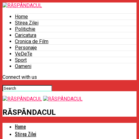
Home
Stirea Zilei
Politichie
Caricatura
Cronica de Film
Personaje
VeDeTe
Sport
Oameni
Connect with us
RĂSPÂNDACUL
Home
Stirea Zilei