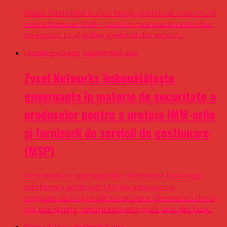
Exista festivaluri la care mergi pentru un concert. Si
exista Summer Well – locul in care muzica este doar
inceputul. In al doilea weekend din august...
Uncategorized
o săptămână ago
Zyxel Networks îmbunătățește
guvernanța în materie de securitate a
produselor pentru a proteja IMM-urile
și furnizorii de servicii de gestionare
(MSP)
Pe măsură ce amenințările cibernetice bazate pe
inteligența artificială (AI) iau amploare și
reglementările privind securitatea cibernetică devin
tot mai stricte, securitatea integrată încă din faza...