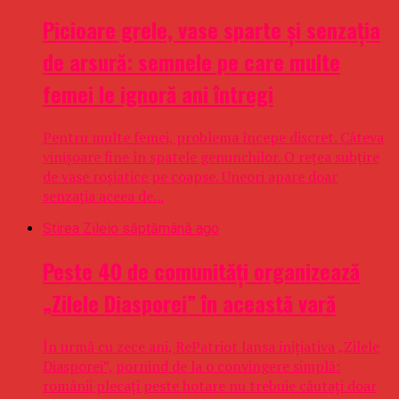
Picioare grele, vase sparte și senzația
de arsură: semnele pe care multe
femei le ignoră ani întregi
Pentru multe femei, problema începe discret. Câteva
vinișoare fine în spatele genunchilor. O rețea subțire
de vase roșiatice pe coapse. Uneori apare doar
senzația aceea de...
Stirea Zilei
o săptămână ago
Peste 40 de comunități organizează
„Zilele Diasporei” în această vară
În urmă cu zece ani, RePatriot lansa inițiativa „Zilele
Diasporei”, pornind de la o convingere simplă:
românii plecați peste hotare nu trebuie căutați doar