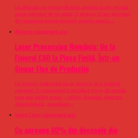
Un depozit nu devine eficient pentru că are cel mai
mare conveior de pe piață, ci pentru că are sistemul
de transport intern potrivit pentru marfa,...
Afaceri
o săptămână ago
Laser Processing România: De la
Fișierul CAD la Piesa Finită, Într-un
Singur Flux de Producție
Un proiect industrial nu se oprește la o singură
operație. O componentă metalică trece, de regulă,
prin mai multe etape — tăiere, formare, ajustare
dimensională, asamblare...
Stirea Zilei
o săptămână ago
Cu aproape 60% din decesele din