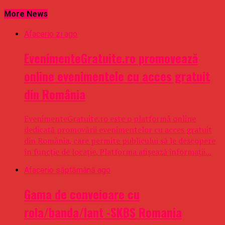
More News
Afaceri
o zi ago
EvenimenteGratuite.ro promovează
online evenimentele cu acces gratuit
din România
EvenimenteGratuite.ro este o platformă online
dedicată promovării evenimentelor cu acces gratuit
din România, care permite publicului să le descopere
în funcție de locație. Platforma afișează informații...
Afaceri
o săptămână ago
Gama de conveioare cu
rola/banda/lant -SKBS Romania