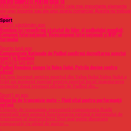
SOLUȚII COMPLETE PENTRU CASA TA
Mobilierul reprezintă unul dintre cele mai importante elemente
ale unei locuințe sau ale unui spațiu comercial. Acesta nu trebuie
doar...
Sport
Sport
3 săptămâni ago
România își reconfirmă statutul de lider al padbolului mondial:
Campioni Internaționali, Vicecampioni Internaționali și MVP-ul
turneului
Sport
o lună ago
Campionatele Naționale de Padbol confirmă dezvoltarea acestui
sport în România
Afaceri
5 luni ago
Padbol România ajunge în Valea Jiului. Petrila devine centru
oficial!
Un nou început pentru sportul din Valea Jiului Valea Jiului a
trăit un moment special pentru sportul local: inaugurarea
primelor două terenuri oficiale de Padbol din...
Sport
1 an ago
Uleiurile de transmisie moto – Fluid vital pentru performanță
optimă
Uleiurile de transmisie reprezintă componenta fluidă
esențială care asigură funcționarea optimă a sistemului de
transmisie al motocicletei. Deși mai puțin discutate
comparativ cu uleiul de motor,...