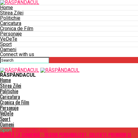
Home
Stirea Zilei
Politichie
Caricatura
Cronica de Film
Personaje
VeDeTe
Sport
Oameni
Connect with us
RĂSPÂNDACUL
Home
Stirea Zilei
Politichie
Caricatura
Cronica de Film
Personaje
VeDeTe
Sport
Oameni
Sport
3 săptămâni ago
MOBILĂ LA COMANDĂ – DESIGN PERSONALIZAT, CALITATE PREMIUM ȘI