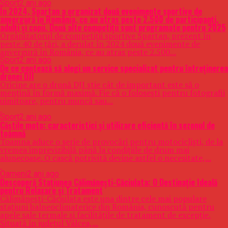
Sport
2 ani ago
În 2024, Spartan a organizat două evenimente sportive de
anvergură în România, ce au atras peste 2.500 de participanți,
adulți și copii. Două alte competiții sunt programate pentru 2025
Organizatorul de competiții sportive Spartan, prezent în
peste 40 de țări, a derulat în 2024 două evenimente de
anvergură în România, ce au atras peste 2.500...
Sport
2 ani ago
De ce contează să alegi un service specializat pentru întreținerea
dronei DJI
Oricine are o dronă DJI știe cât de important este să o
mențină în formă maximă. Fie că o folosești pentru fotografii
uimitoare, pentru muncă sau...
Sport
2 ani ago
Căștile moto: caracteristici și utilizare eficientă în sezonul de
toamnă
Toamna aduce o serie de provocări pentru motocicliști, de la
vremea imprevizibilă până la condițiile de drum mai
alunecoase. O cască potrivită devine astfel o necesitate,...
Oameni
2 ani ago
Descoperă Stațiunea Călimănești-Căciulata: O Destinație Ideală
pentru Relaxare și Tratament
Călimănești-Căciulata este una dintre cele mai populare
stațiuni balneoclimaterice din România, cunoscută pentru
apele sale termale și facilitățile de tratament de excepție.
Situată în județul Vâlcea,...