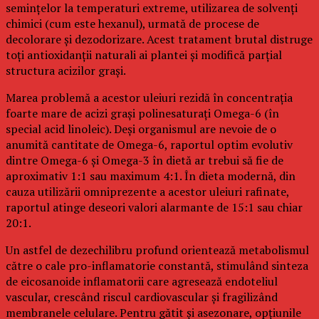
semințelor la temperaturi extreme, utilizarea de solvenți
chimici (cum este hexanul), urmată de procese de
decolorare și dezodorizare. Acest tratament brutal distruge
toți antioxidanții naturali ai plantei și modifică parțial
structura acizilor grași.
Marea problemă a acestor uleiuri rezidă în concentrația
foarte mare de acizi grași polinesaturați Omega-6 (în
special acid linoleic). Deși organismul are nevoie de o
anumită cantitate de Omega-6, raportul optim evolutiv
dintre Omega-6 și Omega-3 în dietă ar trebui să fie de
aproximativ 1:1 sau maximum 4:1. În dieta modernă, din
cauza utilizării omniprezente a acestor uleiuri rafinate,
raportul atinge deseori valori alarmante de 15:1 sau chiar
20:1.
Un astfel de dezechilibru profund orientează metabolismul
către o cale pro-inflamatorie constantă, stimulând sinteza
de eicosanoide inflamatorii care agresează endoteliul
vascular, crescând riscul cardiovascular și fragilizând
membranele celulare. Pentru gătit și asezonare, opțiunile