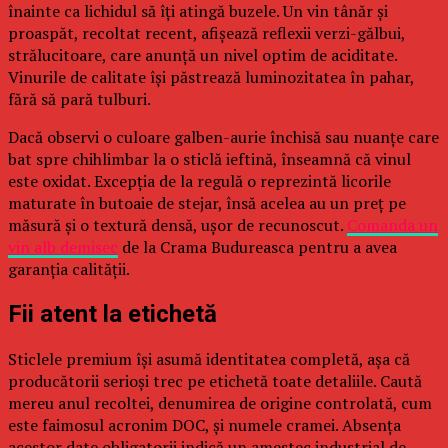
înainte ca lichidul să îți atingă buzele. Un vin tânăr și
proaspăt, recoltat recent, afișează reflexii verzi-gălbui,
strălucitoare, care anunță un nivel optim de aciditate.
Vinurile de calitate își păstrează luminozitatea în pahar,
fără să pară tulburi.
Dacă observi o culoare galben-aurie închisă sau nuanțe care
bat spre chihlimbar la o sticlă ieftină, înseamnă că vinul
este oxidat. Excepția de la regulă o reprezintă licorile
maturate în butoaie de stejar, însă acelea au un preț pe
măsură și o textură densă, ușor de recunoscut.
Comanda un
vin alb demisec
de la Crama Budureasca pentru a avea
garanția calității.
Fii atent la etichetă
Sticlele premium își asumă identitatea completă, așa că
producătorii serioși trec pe etichetă toate detaliile. Caută
mereu anul recoltei, denumirea de origine controlată, cum
este faimosul acronim DOC, și numele cramei. Absența
acestor date obligatorii indică un amestec industrial de