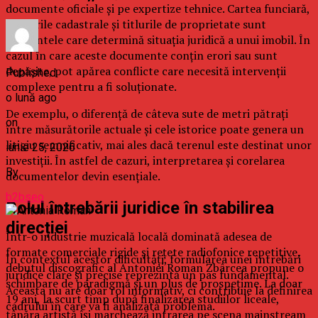
documente oficiale și pe expertize tehnice. Cartea funciară,
planurile cadastrale și titlurile de proprietate sunt
elementele care determină situația juridică a unui imobil. În
cazul în care aceste documente conțin erori sau sunt
depășite, pot apărea conflicte care necesită intervenții
Published
complexe pentru a fi soluționate.
o lună ago
De exemplu, o diferență de câteva sute de metri pătrați
on
între măsurătorile actuale și cele istorice poate genera un
litigiu semnificativ, mai ales dacă terenul este destinat unor
iunie 25, 2026
investiții. În astfel de cazuri, interpretarea și corelarea
By
documentelor devin esențiale.
b2bseo
Rolul întrebării juridice în stabilirea
direcției
Într-o industrie muzicală locală dominată adesea de
formate comerciale rigide și rețete radiofonice repetitive,
În contextul acestor dificultăți, formularea unei întrebări
debutul discografic al Antoniei Roman Zbârcea propune o
juridice clare și precise reprezintă un pas fundamental.
schimbare de paradigmă și un plus de prospețime. La doar
Aceasta nu are doar rol informativ, ci contribuie la definirea
19 ani, la scurt timp după finalizarea studiilor liceale,
cadrului în care va fi analizată problema.
tânăra artistă își marchează intrarea pe scena mainstream