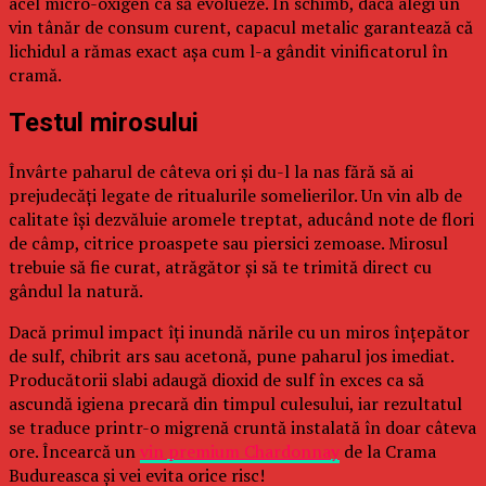
acel micro-oxigen ca să evolueze. În schimb, dacă alegi un
vin tânăr de consum curent, capacul metalic garantează că
lichidul a rămas exact așa cum l-a gândit vinificatorul în
cramă.
Testul mirosului
Învârte paharul de câteva ori și du-l la nas fără să ai
prejudecăți legate de ritualurile somelierilor. Un vin alb de
calitate își dezvăluie aromele treptat, aducând note de flori
de câmp, citrice proaspete sau piersici zemoase. Mirosul
trebuie să fie curat, atrăgător și să te trimită direct cu
gândul la natură.
Dacă primul impact îți inundă nările cu un miros înțepător
de sulf, chibrit ars sau acetonă, pune paharul jos imediat.
Producătorii slabi adaugă dioxid de sulf în exces ca să
ascundă igiena precară din timpul culesului, iar rezultatul
se traduce printr-o migrenă cruntă instalată în doar câteva
ore. Încearcă un
vin premium Chardonnay
de la Crama
Budureasca și vei evita orice risc!