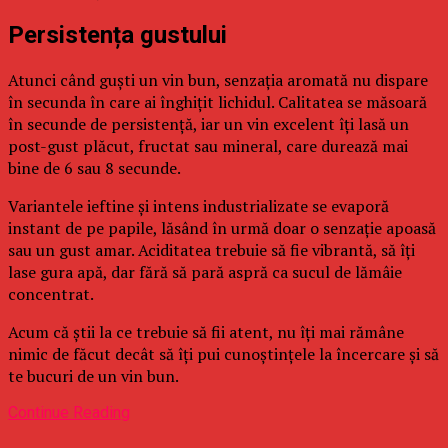
Persistența gustului
Atunci când guști un vin bun, senzația aromată nu dispare
în secunda în care ai înghițit lichidul. Calitatea se măsoară
în secunde de persistență, iar un vin excelent îți lasă un
post-gust plăcut, fructat sau mineral, care durează mai
bine de 6 sau 8 secunde.
Variantele ieftine și intens industrializate se evaporă
instant de pe papile, lăsând în urmă doar o senzație apoasă
sau un gust amar. Aciditatea trebuie să fie vibrantă, să îți
lase gura apă, dar fără să pară aspră ca sucul de lămâie
concentrat.
Acum că știi la ce trebuie să fii atent, nu îți mai rămâne
nimic de făcut decât să îți pui cunoștințele la încercare și să
te bucuri de un vin bun.
Continue Reading