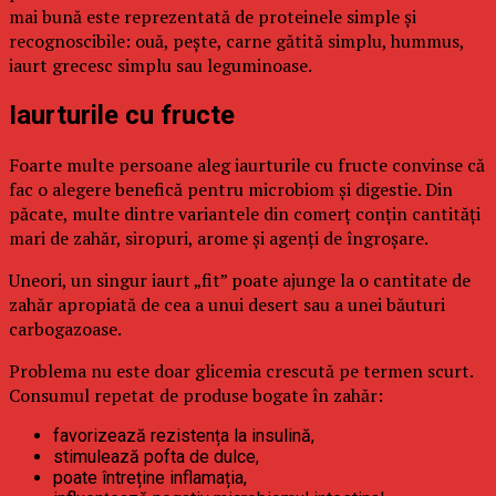
mai bună este reprezentată de proteinele simple și
recognoscibile: ouă, pește, carne gătită simplu, hummus,
iaurt grecesc simplu sau leguminoase.
Iaurturile cu fructe
Foarte multe persoane aleg iaurturile cu fructe convinse că
fac o alegere benefică pentru microbiom și digestie. Din
păcate, multe dintre variantele din comerț conțin cantități
mari de zahăr, siropuri, arome și agenți de îngroșare.
Uneori, un singur iaurt „fit” poate ajunge la o cantitate de
zahăr apropiată de cea a unui desert sau a unei băuturi
carbogazoase.
Problema nu este doar glicemia crescută pe termen scurt.
Consumul repetat de produse bogate în zahăr:
favorizează rezistența la insulină,
stimulează pofta de dulce,
poate întreține inflamația,