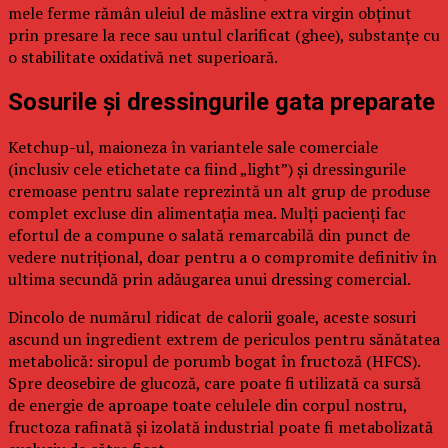
mele ferme rămân uleiul de măsline extra virgin obținut
prin presare la rece sau untul clarificat (ghee), substanțe cu
o stabilitate oxidativă net superioară.
Sosurile și dressingurile gata preparate
Ketchup-ul, maioneza în variantele sale comerciale
(inclusiv cele etichetate ca fiind „light”) și dressingurile
cremoase pentru salate reprezintă un alt grup de produse
complet excluse din alimentația mea. Mulți pacienți fac
efortul de a compune o salată remarcabilă din punct de
vedere nutrițional, doar pentru a o compromite definitiv în
ultima secundă prin adăugarea unui dressing comercial.
Dincolo de numărul ridicat de calorii goale, aceste sosuri
ascund un ingredient extrem de periculos pentru sănătatea
metabolică: siropul de porumb bogat în fructoză (HFCS).
Spre deosebire de glucoză, care poate fi utilizată ca sursă
de energie de aproape toate celulele din corpul nostru,
fructoza rafinată și izolată industrial poate fi metabolizată