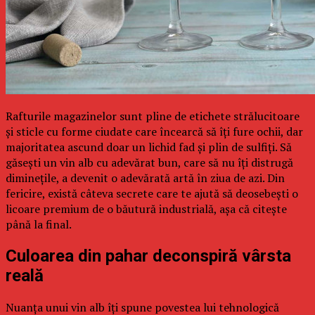
Rafturile magazinelor sunt pline de etichete strălucitoare
și sticle cu forme ciudate care încearcă să îți fure ochii, dar
majoritatea ascund doar un lichid fad și plin de sulfiți. Să
găsești un vin alb cu adevărat bun, care să nu îți distrugă
diminețile, a devenit o adevărată artă în ziua de azi. Din
fericire, există câteva secrete care te ajută să deosebești o
licoare premium de o băutură industrială, așa că citește
până la final.
Culoarea din pahar deconspiră vârsta
reală
Nuanța unui vin alb îți spune povestea lui tehnologică