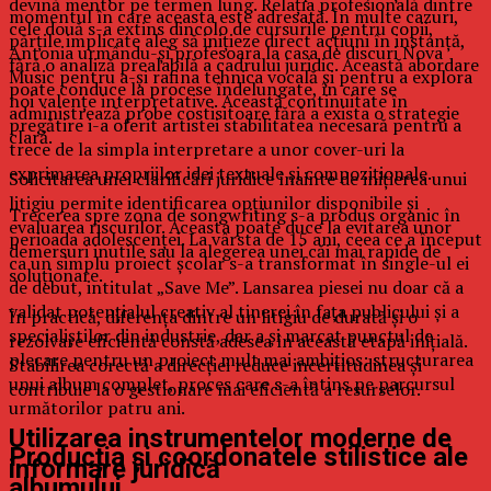
devină mentor pe termen lung. Relația profesională dintre
momentul în care aceasta este adresată. În multe cazuri,
cele două s-a extins dincolo de cursurile pentru copii,
părțile implicate aleg să inițieze direct acțiuni în instanță,
Antonia urmându-și profesoara la casa de discuri Nova
fără o analiză prealabilă a cadrului juridic. Această abordare
Music pentru a-și rafina tehnica vocală și pentru a explora
poate conduce la procese îndelungate, în care se
noi valențe interpretative. Această continuitate în
administrează probe costisitoare fără a exista o strategie
pregătire i-a oferit artistei stabilitatea necesară pentru a
clară.
trece de la simpla interpretare a unor cover-uri la
exprimarea propriilor idei textuale și compoziționale.
Solicitarea unei clarificări juridice înainte de inițierea unui
litigiu permite identificarea opțiunilor disponibile și
Trecerea spre zona de songwriting s-a produs organic în
evaluarea riscurilor. Aceasta poate duce la evitarea unor
perioada adolescenței. La vârsta de 15 ani, ceea ce a început
demersuri inutile sau la alegerea unei căi mai rapide de
ca un simplu proiect școlar s-a transformat în single-ul ei
soluționare.
de debut, intitulat „Save Me”. Lansarea piesei nu doar că a
validat potențialul creativ al tinerei în fața publicului și a
În practică, diferența dintre un litigiu de durată și o
specialiștilor din industrie, dar a și marcat punctul de
rezolvare eficientă constă adesea în această etapă inițială.
plecare pentru un proiect mult mai ambițios: structurarea
Stabilirea corectă a direcției reduce incertitudinea și
unui album complet, proces care s-a întins pe parcursul
contribuie la o gestionare mai eficientă a resurselor.
următorilor patru ani.
Utilizarea instrumentelor moderne de
Producția și coordonatele stilistice ale
informare juridică
albumului