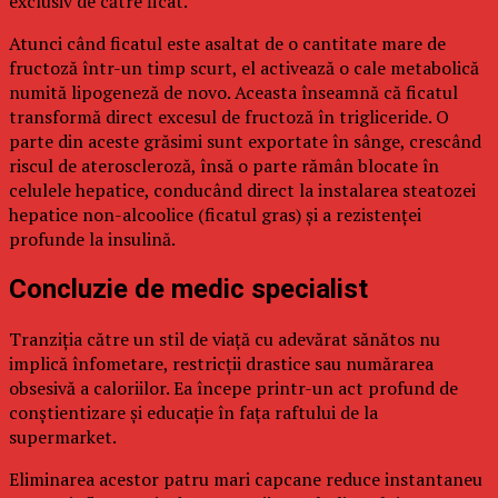
exclusiv de către ficat.
Atunci când ficatul este asaltat de o cantitate mare de
fructoză într-un timp scurt, el activează o cale metabolică
numită lipogeneză de novo. Aceasta înseamnă că ficatul
transformă direct excesul de fructoză în trigliceride. O
parte din aceste grăsimi sunt exportate în sânge, crescând
riscul de ateroscleroză, însă o parte rămân blocate în
celulele hepatice, conducând direct la instalarea steatozei
hepatice non-alcoolice (ficatul gras) și a rezistenței
profunde la insulină.
Concluzie de medic specialist
Tranziția către un stil de viață cu adevărat sănătos nu
implică înfometare, restricții drastice sau numărarea
obsesivă a caloriilor. Ea începe printr-un act profund de
conștientizare și educație în fața raftului de la
supermarket.
Eliminarea acestor patru mari capcane reduce instantaneu