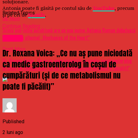
soluționare.
Antonia poate fi găsită pe contul său de
YouTube
, precum
Related Topics:
şi pe cel de
Spotify
.
Up Next
Continue Reading
Scena pop-indie autohtonă are un nou nume: Antonia Roman debutează
la 19 ani cu albumul „Mechanics of the Heart”
Oameni
Don't Miss
Dr. Roxana Voica: „Ce nu aș pune niciodată
Dr. Roxana Voica: „Ce nu aș pune niciodată ca medic gastroenterolog
ca medic gastroenterolog în coșul de
în coșul de cumpărături (și de ce metabolismul nu poate fi păcălit)”
cumpărături (și de ce metabolismul nu
poate fi păcălit)”
Published
2 luni ago