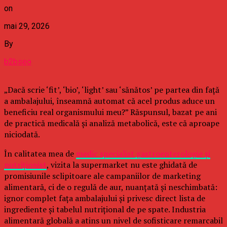
on
mai 29, 2026
By
b2bseo
„Dacă scrie ‘fit’, ‘bio’, ‘light’ sau ‘sănătos’ pe partea din față
a ambalajului, înseamnă automat că acel produs aduce un
beneficiu real organismului meu?” Răspunsul, bazat pe ani
de practică medicală și analiză metabolică, este că aproape
niciodată.
În calitatea mea de
medic specialist gastroenterologie și
nutriționist
, vizita la supermarket nu este ghidată de
promisiunile sclipitoare ale campaniilor de marketing
alimentară, ci de o regulă de aur, nuanțată și neschimbată:
ignor complet fața ambalajului și privesc direct lista de
ingrediente și tabelul nutrițional de pe spate. Industria
alimentară globală a atins un nivel de sofisticare remarcabil