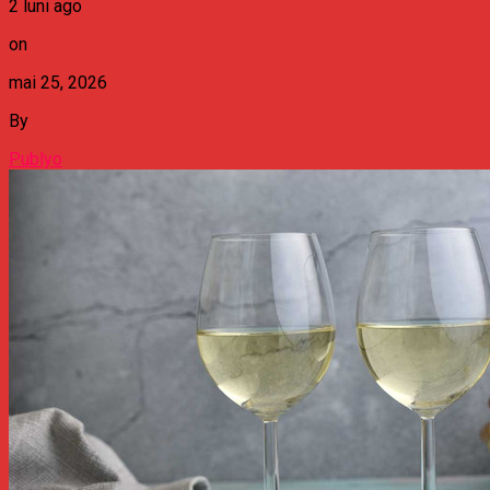
2 luni ago
on
mai 25, 2026
By
Publyo