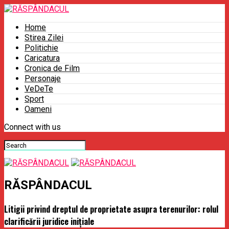
Home
Stirea Zilei
Politichie
Caricatura
Cronica de Film
Personaje
VeDeTe
Sport
Oameni
Connect with us
RĂSPÂNDACUL
Litigii privind dreptul de proprietate asupra terenurilor: rolul
clarificării juridice inițiale