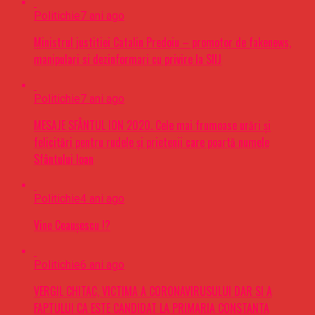
Politichie
7 ani ago
Ministrul justitiei Catalin Predoiu – promotor de fakenews,
manipulari si dezinformari cu privire la SIIJ
Politichie
7 ani ago
MESAJE SFÂNTUL ION 2020. Cele mai frumoase urări şi
felicitări pentru rudele şi prietenii care poartă numele
Sfântului Ioan
Politichie
4 ani ago
Vine Ceaușescu !?
Politichie
6 ani ago
VERGIL CHITAC, VICTIMA A CORONAVIRUSULUI DAR SI A
FAPTULUI CA ESTE CANDIDAT LA PRIMARIA CONSTANTA