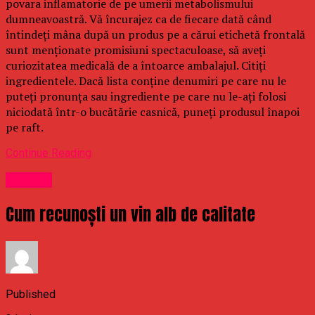
povara inflamatorie de pe umerii metabolismului
dumneavoastră. Vă încurajez ca de fiecare dată când
întindeți mâna după un produs pe a cărui etichetă frontală
sunt menționate promisiuni spectaculoase, să aveți
curiozitatea medicală de a întoarce ambalajul. Citiți
ingredientele. Dacă lista conține denumiri pe care nu le
puteți pronunța sau ingrediente pe care nu le-ați folosi
niciodată într-o bucătărie casnică, puneți produsul înapoi
pe raft.
Continue Reading
Oameni
Cum recunoști un vin alb de calitate
Published