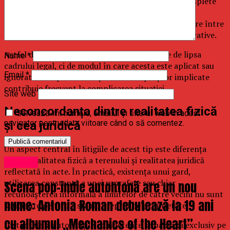
inexacte efectuate în trecut până la descrieri incomplete
sau ambigue ale amplasamentului. În mod similar,
succesiunile nefinalizate sau lipsa unor acorduri clare între
moștenitori pot conduce la blocaje juridice semnificative.
Astfel de situații nu sunt, în esență, generate de lipsa
Nume
*
cadrului legal, ci de modul în care acesta este aplicat sau
Email
*
ignorat în timp. Intervenția tardivă a părților implicate
contribuie frecvent la complicarea situației.
Site web
Neconcordanța dintre realitatea fizică
Salvează-mi numele, emailul și site-ul web în acest
navigator pentru data viitoare când o să comentez.
și cea juridică
Un aspect central în litigiile de acest tip este diferența
dintre realitatea fizică a terenului și realitatea juridică
Oameni
reflectată în acte. În practică, existența unui gard,
utilizarea constantă a unei suprafețe sau chiar
Scena pop-indie autohtonă are un nou
recunoașterea informală a limitelor de către vecini nu sunt
nume: Antonia Roman debutează la 19 ani
suficiente pentru a stabili dreptul de proprietate.
cu albumul „Mechanics of the Heart”
Instanțele și autoritățile competente se bazează exclusiv pe