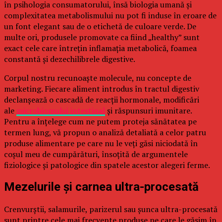
în psihologia consumatorului, însă biologia umană și
complexitatea metabolismului nu pot fi induse în eroare de
un font elegant sau de o etichetă de culoare verde. De
multe ori, produsele promovate ca fiind „healthy” sunt
exact cele care întrețin inflamația metabolică, foamea
constantă și dezechilibrele digestive.
Corpul nostru recunoaște molecule, nu concepte de
marketing. Fiecare aliment introdus în tractul digestiv
declanșează o cascadă de reacții hormonale, modificări
ale
microbiomului intestinal
și răspunsuri imunitare.
Pentru a înțelege cum ne putem proteja sănătatea pe
termen lung, vă propun o analiză detaliată a celor patru
produse alimentare pe care nu le veți găsi niciodată în
coșul meu de cumpărături, însoțită de argumentele
fiziologice și patologice din spatele acestor alegeri ferme.
Mezelurile și carnea ultra-procesată
Crenvurștii, salamurile, parizerul sau șunca ultra-procesată
sunt printre cele mai frecvente produse pe care le găsim în