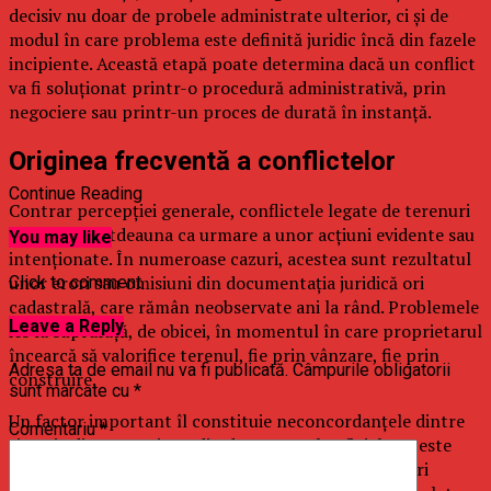
decisiv nu doar de probele administrate ulterior, ci și de
modul în care problema este definită juridic încă din fazele
incipiente. Această etapă poate determina dacă un conflict
va fi soluționat printr-o procedură administrativă, prin
negociere sau printr-un proces de durată în instanță.
Originea frecventă a conflictelor
Continue Reading
Contrar percepției generale, conflictele legate de terenuri
nu apar întotdeauna ca urmare a unor acțiuni evidente sau
You may like
intenționate. În numeroase cazuri, acestea sunt rezultatul
unor erori sau omisiuni din documentația juridică ori
Click to comment
cadastrală, care rămân neobservate ani la rând. Problemele
Leave a Reply
ies la suprafață, de obicei, în momentul în care proprietarul
încearcă să valorifice terenul, fie prin vânzare, fie prin
Adresa ta de email nu va fi publicată.
Câmpurile obligatorii
construire.
sunt marcate cu
*
Un factor important îl constituie neconcordanțele dintre
Comentariu
*
situația din teren și cea din documentele oficiale. Aceste
discrepanțe pot avea origini diverse, de la măsurători