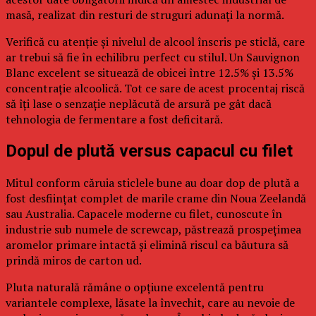
masă, realizat din resturi de struguri adunați la normă.
Verifică cu atenție și nivelul de alcool înscris pe sticlă, care
ar trebui să fie în echilibru perfect cu stilul. Un Sauvignon
Blanc excelent se situează de obicei între 12.5% și 13.5%
concentrație alcoolică. Tot ce sare de acest procentaj riscă
să îți lase o senzație neplăcută de arsură pe gât dacă
tehnologia de fermentare a fost deficitară.
Dopul de plută versus capacul cu filet
Mitul conform căruia sticlele bune au doar dop de plută a
fost desființat complet de marile crame din Noua Zeelandă
sau Australia. Capacele moderne cu filet, cunoscute în
industrie sub numele de screwcap, păstrează prospețimea
aromelor primare intactă și elimină riscul ca băutura să
prindă miros de carton ud.
Pluta naturală rămâne o opțiune excelentă pentru
variantele complexe, lăsate la învechit, care au nevoie de