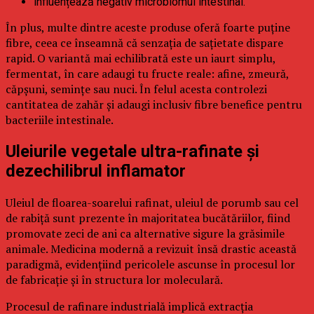
influențează negativ microbiomul intestinal.
În plus, multe dintre aceste produse oferă foarte puține
fibre, ceea ce înseamnă că senzația de sațietate dispare
rapid. O variantă mai echilibrată este un iaurt simplu,
fermentat, în care adaugi tu fructe reale: afine, zmeură,
căpșuni, semințe sau nuci. În felul acesta controlezi
cantitatea de zahăr și adaugi inclusiv fibre benefice pentru
bacteriile intestinale.
Uleiurile vegetale ultra-rafinate și
dezechilibrul inflamator
Uleiul de floarea-soarelui rafinat, uleiul de porumb sau cel
de rabiță sunt prezente în majoritatea bucătăriilor, fiind
promovate zeci de ani ca alternative sigure la grăsimile
animale. Medicina modernă a revizuit însă drastic această
paradigmă, evidențiind pericolele ascunse în procesul lor
de fabricație și în structura lor moleculară.
Procesul de rafinare industrială implică extracția