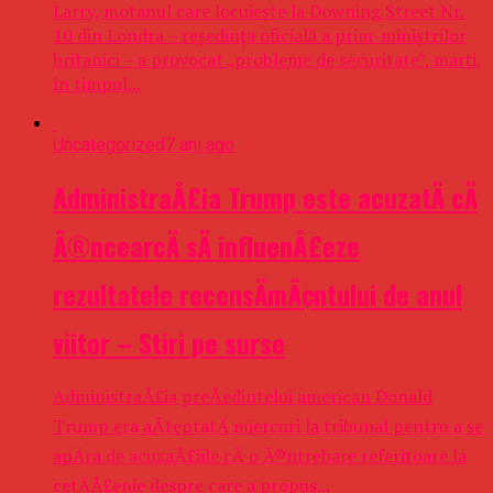
Larry, motanul care locuieşte la Downing Street Nr.
10 din Londra – reşedinţa oficială a prim-miniştrilor
britanici – a provocat „probleme de securitate”, marţi,
în timpul...
Uncategorized
7 ani ago
AdministraÅ£ia Trump este acuzatÄ cÄ
Ã®ncearcÄ sÄ influenÅ£eze
rezultatele recensÄmÃ¢ntului de anul
viitor – Stiri pe surse
AdministraÅ£ia preÅedintelui american Donald
Trump era aÅteptatÄ miercuri la tribunal pentru a se
apÄra de acuzaÅ£iile cÄ o Ã®ntrebare referitoare la
cetÄÅ£enie despre care a propus...