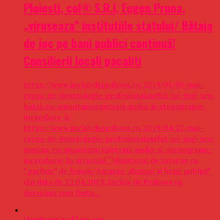
Ploiesti, col® S.R.I, Eugen Pruna,
„viruseaza” institutiile statului/ Bătaia
de joc pe bani publici continuă!
Consilierii locali pacaliti
https://www.incisivdeprahova.ro/2019/05/05/mai-
crapa-de-deontologie-profesionalaseful-ipj-gorj-sex-
hotel-cu-amantainregistrari-audio-si-stenograme-
incendiare-ii/
https://www.incisivdeprahova.ro/2019/04/22/mai-
crapa-de-deontologie-profesionalaseful-ipj-gorj-sex-
masina-cu-amantainregistrari-audio-si-stenograme-
incendiare/ In articolul “Ministerul de Interne cu
“parfum” de femeie/Amante, abuzuri si banii publici”
din data de 22.04.2019, Incisiv de Prahova va
dezvaluia cum fosta...
Uncategorized
7 ani ago