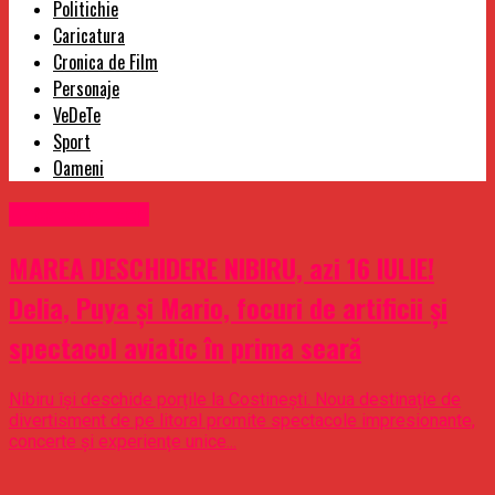
Politichie
Caricatura
Cronica de Film
Personaje
VeDeTe
Sport
Oameni
Uncategorized
MAREA DESCHIDERE NIBIRU, azi 16 IULIE!
Delia, Puya și Mario, focuri de artificii și
spectacol aviatic în prima seară
Nibiru își deschide porțile la Costinești. Noua destinație de
divertisment de pe litoral promite spectacole impresionante,
concerte și experiențe unice...