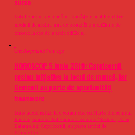
surse
Lotul olimpic de fizicÄ al RomÃ¢niei a obÈinut trei
medalii de argint, una de bronz Èi o menÈiune de
onoare la cea de-a treia ediÈie a...
Uncategorized
7 ani ago
HOROSCOP 5 iunie 2019: Capricornii
preiau iniţiativa la locul de muncă, iar
Gemenii au parte de oportunităţi
financiare
Luna aderă astăzi la o conjuncţie cu Marte din semnul
Racului, semn că tot zodiile Cardinale (Berbecii, Racii,
Balanţele şi Capricornii) au parte astăzi de
frământări...