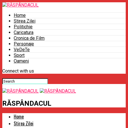
Home
Stirea Zilei
Politichie
Caricatura
Cronica de Film
Personaje
VeDeTe
Sport
Oameni
Connect with us
RĂSPÂNDACUL
Home
Stirea Zilei