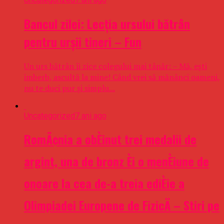
Bancul zilei: Lecția ursului bătrân
pentru urșii tineri – Fun
Un urs bătrân îi zice colegului mai tânăr: – Mă, ești
imberb, ascultă la mine! Când vrei să mănânci oameni,
nu te duci pur și simplu...
Uncategorized
7 ani ago
RomÃ¢nia a obÈinut trei medalii de
argint, una de bronz Èi o menÈiune de
onoare la cea de-a treia ediÈie a
Olimpiadei Europene de FizicÄ – Stiri pe