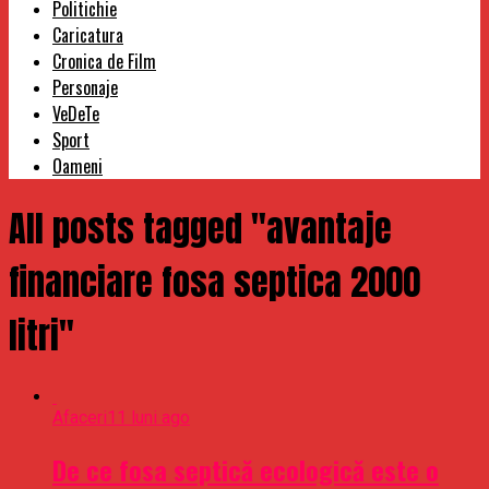
Politichie
Caricatura
Cronica de Film
Personaje
VeDeTe
Sport
Oameni
All posts tagged "avantaje
financiare fosa septica 2000
litri"
Afaceri
11 luni ago
De ce fosa septică ecologică este o