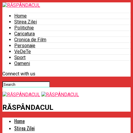
Home
Stirea Zilei
Politichie
Caricatura
Cronica de Film
Personaje
VeDeTe
Sport
Oameni
Connect with us
RĂSPÂNDACUL
Home
Stirea Zilei