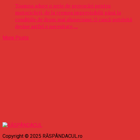
Toamna aduce o serie de provocări pentru
motocicliști, de la vremea imprevizibilă până la
condițiile de drum mai alunecoase. O cască potrivită
devine astfel o necesitate,...
More Posts
Copyright © 2025 RĂSPÂNDACUL.ro