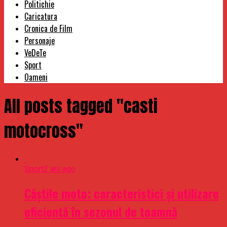
Politichie
Caricatura
Cronica de Film
Personaje
VeDeTe
Sport
Oameni
All posts tagged "casti
motocross"
Sport
2 ani ago
Căștile moto: caracteristici și utilizare
eficientă în sezonul de toamnă