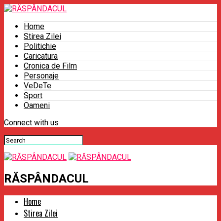
Home
Stirea Zilei
Politichie
Caricatura
Cronica de Film
Personaje
VeDeTe
Sport
Oameni
Connect with us
RĂSPÂNDACUL
Home
Stirea Zilei