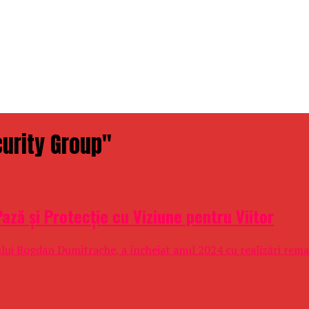
curity Group"
ază și Protecție cu Viziune pentru Viitor
ui Bogdan Dumitrache, a încheiat anul 2024 cu realizări remar