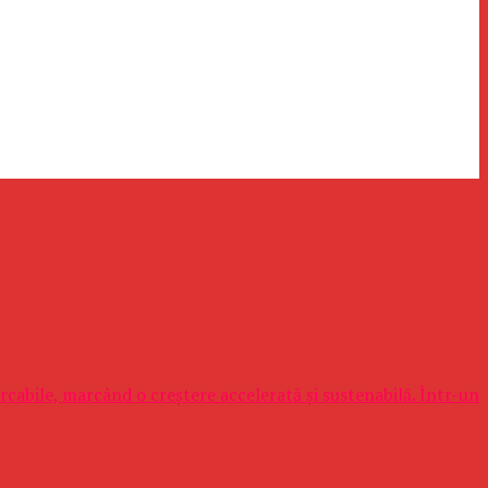
cabile, marcând o creștere accelerată și sustenabilă. Într-un