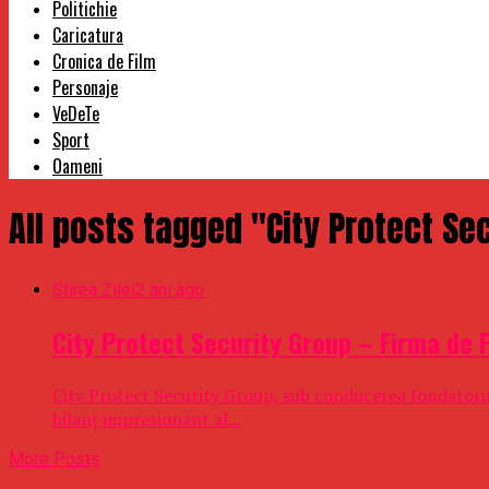
Politichie
Caricatura
Cronica de Film
Personaje
VeDeTe
Sport
Oameni
All posts tagged "City Protect Se
Stirea Zilei
2 ani ago
City Protect Security Group – Firma de P
City Protect Security Group, sub conducerea fondatorul
bilanț impresionant al...
More Posts