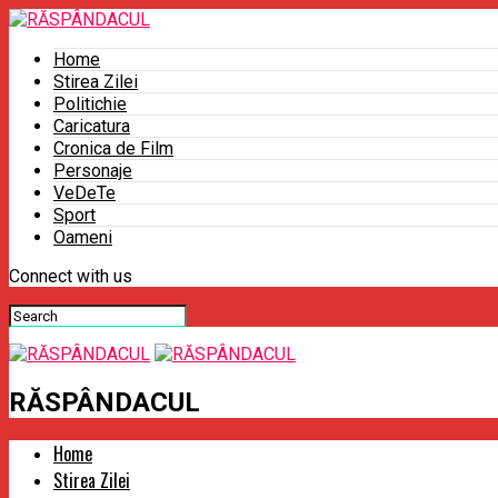
Home
Stirea Zilei
Politichie
Caricatura
Cronica de Film
Personaje
VeDeTe
Sport
Oameni
Connect with us
RĂSPÂNDACUL
Home
Stirea Zilei