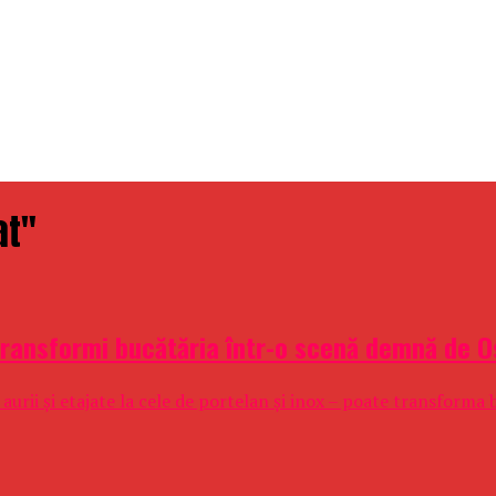
at"
 transformi bucătăria într-o scenă demnă de 
urii și etajate la cele de portelan și inox – poate transforma b