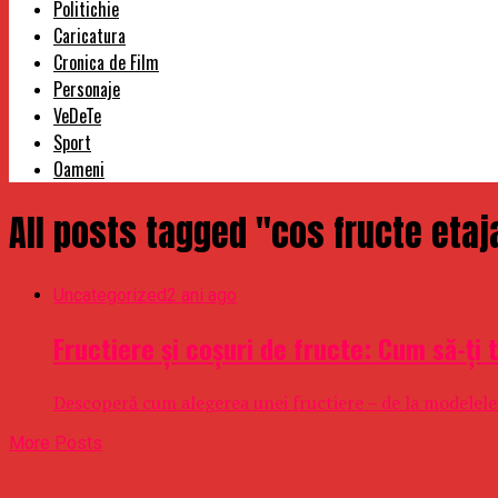
Politichie
Caricatura
Cronica de Film
Personaje
VeDeTe
Sport
Oameni
All posts tagged "cos fructe etaj
Uncategorized
2 ani ago
Fructiere și coșuri de fructe: Cum să-ți
Descoperă cum alegerea unei fructiere – de la modelele a
More Posts