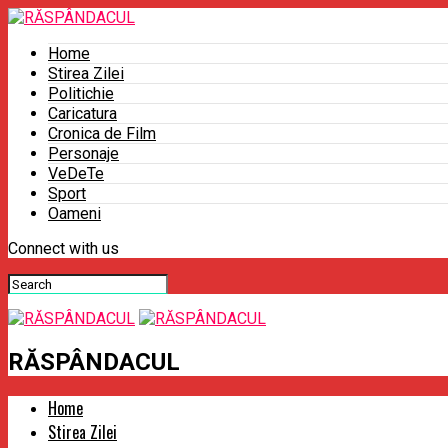
Home
Stirea Zilei
Politichie
Caricatura
Cronica de Film
Personaje
VeDeTe
Sport
Oameni
Connect with us
RĂSPÂNDACUL
Home
Stirea Zilei