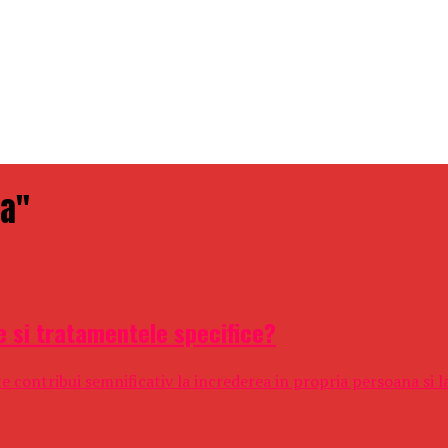
ra"
e si tratamentele specifice?
e contribui semnificativ la increderea in propria persoana si l