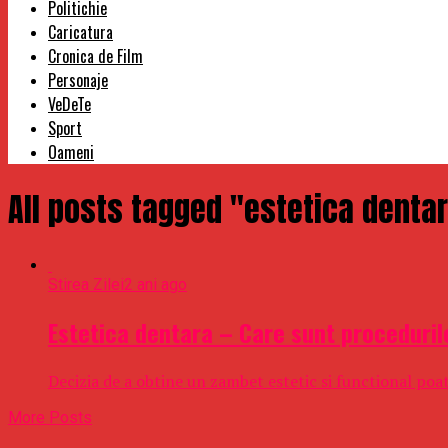
Politichie
Caricatura
Cronica de Film
Personaje
VeDeTe
Sport
Oameni
All posts tagged "estetica denta
Stirea Zilei
2 ani ago
Estetica dentara – Care sunt proceduril
Decizia de a obtine un zambet estetic si functional poat
More Posts