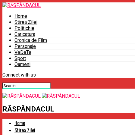
Home
Stirea Zilei
Politichie
Caricatura
Cronica de Film
Personaje
VeDeTe
Sport
Oameni
Connect with us
RĂSPÂNDACUL
Home
Stirea Zilei