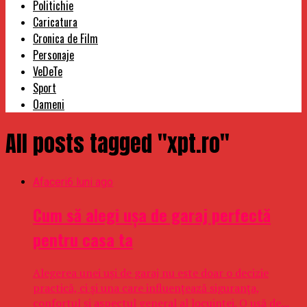
Politichie
Caricatura
Cronica de Film
Personaje
VeDeTe
Sport
Oameni
All posts tagged "xpt.ro"
Afaceri
6 luni ago
Cum să alegi ușa de garaj perfectă
pentru casa ta
Alegerea unei uși de garaj nu este doar o decizie
practică, ci și una care influențează siguranța,
confortul și aspectul general al locuinței. O ușă de...