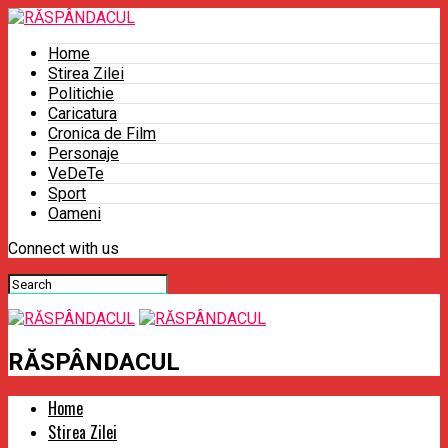
Home
Stirea Zilei
Politichie
Caricatura
Cronica de Film
Personaje
VeDeTe
Sport
Oameni
Connect with us
RĂSPÂNDACUL
Home
Stirea Zilei