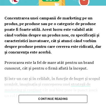
Concentrarea unei campanii de marketing pe un
produs, pe produse sau pe o categorie de produse
poate fi foarte utilă. Acest lucru este valabil atât
când vorbim despre un produs nou, cu specificații și
caracteristici inovatoare, cât și atunci când vorbim
despre produse pentru care cererea este ridicată, dar
și concurența este acerbă.
Provocarea este la fel de mare atât pentru un brand
cunoscut, cât și pentru o firmă aflată la început.
Și într-un caz și în celălalt, în funcție de buget și scopul
urmărit, imaginația și conceperea unei
strategii de
marketing și conținut
cât mai bine puse la punct joacă
un rol foarte important.
CONTINUE READING