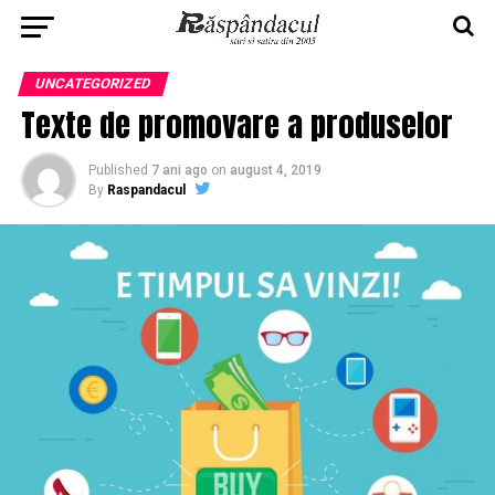
UNCATEGORIZED
Texte de promovare a produselor
Published
7 ani ago
on
august 4, 2019
By
Raspandacul