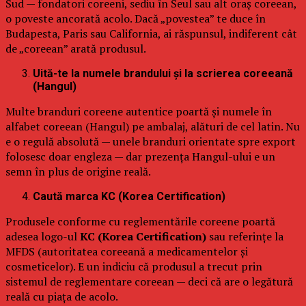
Sud — fondatori coreeni, sediu în Seul sau alt oraș coreean,
o poveste ancorată acolo. Dacă „povestea” te duce în
Budapesta, Paris sau California, ai răspunsul, indiferent cât
de „coreean” arată produsul.
Uită-te la numele brandului și la scrierea coreeană
(Hangul)
Multe branduri coreene autentice poartă și numele în
alfabet coreean (Hangul) pe ambalaj, alături de cel latin. Nu
e o regulă absolută — unele branduri orientate spre export
folosesc doar engleza — dar prezența Hangul-ului e un
semn în plus de origine reală.
Caută marca KC (Korea Certification)
Produsele conforme cu reglementările coreene poartă
adesea logo-ul
KC (Korea Certification)
sau referințe la
MFDS (autoritatea coreeană a medicamentelor și
cosmeticelor). E un indiciu că produsul a trecut prin
sistemul de reglementare coreean — deci că are o legătură
reală cu piața de acolo.