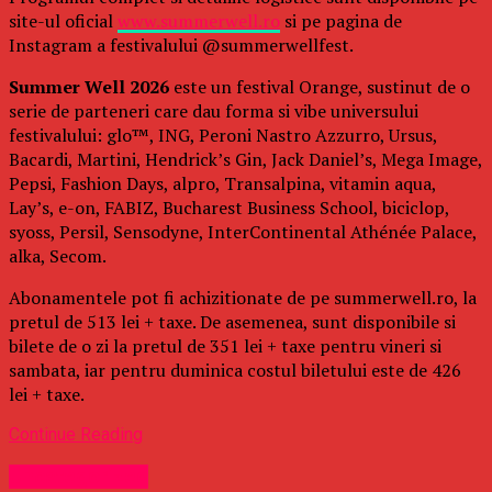
site-ul oficial
www.summerwell.ro
si pe pagina de
Instagram a festivalului @summerwellfest.
Summer Well 2026
este un festival Orange, sustinut de o
serie de parteneri care dau forma si vibe universului
festivalului: glo™, ING, Peroni Nastro Azzurro, Ursus,
Bacardi, Martini, Hendrick’s Gin, Jack Daniel’s, Mega Image,
Pepsi, Fashion Days, alpro, Transalpina, vitamin aqua,
Lay’s, e-on, FABIZ, Bucharest Business School, biciclop,
syoss, Persil, Sensodyne, InterContinental Athénée Palace,
alka, Secom.
Abonamentele pot fi achizitionate de pe summerwell.ro, la
pretul de 513 lei + taxe. De asemenea, sunt disponibile si
bilete de o zi la pretul de 351 lei + taxe pentru vineri si
sambata, iar pentru duminica costul biletului este de 426
lei + taxe.
Continue Reading
Uncategorized