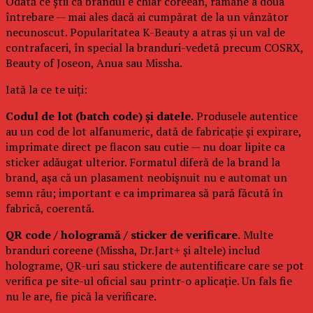
Odată ce știi că brandul e chiar coreean, rămâne a doua
întrebare — mai ales dacă ai cumpărat de la un vânzător
necunoscut. Popularitatea K-Beauty a atras și un val de
contrafaceri, în special la branduri-vedetă precum COSRX,
Beauty of Joseon, Anua sau Missha.
Iată la ce te uiți:
Codul de lot (batch code) și datele.
Produsele autentice
au un cod de lot alfanumeric, dată de fabricație și expirare,
imprimate direct pe flacon sau cutie — nu doar lipite ca
sticker adăugat ulterior. Formatul diferă de la brand la
brand, așa că un plasament neobișnuit nu e automat un
semn rău; important e ca imprimarea să pară făcută în
fabrică, coerentă.
QR code / hologramă / sticker de verificare.
Multe
branduri coreene (Missha, Dr.Jart+ și altele) includ
holograme, QR-uri sau stickere de autentificare care se pot
verifica pe site-ul oficial sau printr-o aplicație. Un fals fie
nu le are, fie pică la verificare.