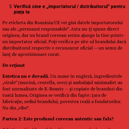
Verifică cine e „importatorul / distribuitorul” pentru
piața ta
Pe eticheta din România/UE vei găsi datele importatorului
sau ale „persoanei responsabile”. Asta nu-ți spune direct
originea, dar un brand coreean serios ajunge la tine printr-
un importator oficial. Poți verifica pe site-ul brandului dacă
distribuitorul respectiv e recunoscut oficial — un semn de
lanț de aprovizionare curat.
De reținut
Estetica nu e dovadă.
Un nume în engleză, ingredientele
„virale” (mucină, centella, orez) și ambalajul minimalist au
fost normalizate de K-Beauty — și copiate de branduri din
toată lumea. Originea se verifică din fapte: țara de
fabricație, sediul brandului, povestea reală a fondatorilor.
Nu din „vibe”.
Partea 2: Este produsul coreean autentic sau fals?