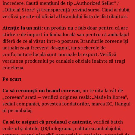
încredere. Caută mențiuni de tip „Authorized Seller” /
„Official Store” și transparență privind sursa. Când ai dubii,
verifică pe site-ul oficial al brandului lista de distribuitori.
Atenție la un mit:
un produs nu e fals doar pentru că are
stickere de import în limba locală sau pentru că ambalajul
diferă de ce ai văzut într-o postare. Brandurile coreene își
actualizează frecvent designul, iar stickerele de
conformitate locală sunt normale la export. Verifică
versiunea produsului pe canalele oficiale înainte să tragi
concluzia.
Pe scurt
Ca să recunoști un brand coreean
, nu te uita la cât de
„coreean” arată — verifică originea reală: „Made in Korea”,
sediul companiei, povestea fondatorilor, marca KC, Hangul-
ul pe ambalaj.
Ca să te asiguri că produsul e autentic
, verifică batch
code-ul și datele, QR/holograma, calitatea ambalajului,
textura, prețul plauzibil comercial și, mai ales, cumpără de