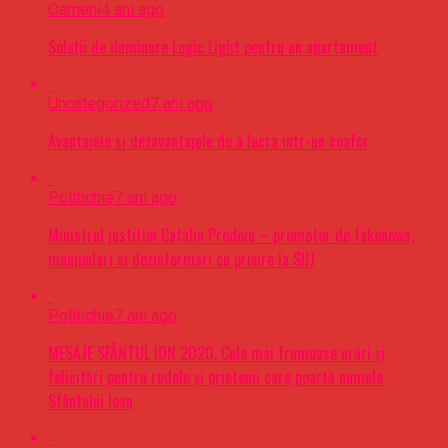
Oameni
4 ani ago
Soluții de iluminare Logic Light pentru un apartament
Uncategorized
7 ani ago
Avantajele si dezavantajele de a lucra intr-un coafor
Politichie
7 ani ago
Ministrul justitiei Catalin Predoiu – promotor de fakenews,
manipulari si dezinformari cu privire la SIIJ
Politichie
7 ani ago
MESAJE SFÂNTUL ION 2020. Cele mai frumoase urări şi
felicitări pentru rudele şi prietenii care poartă numele
Sfântului Ioan