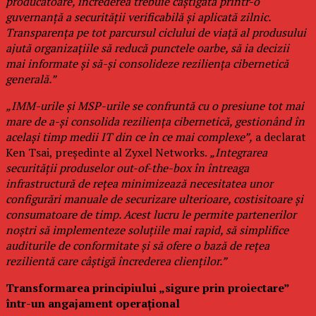
producătoare, încrederea trebuie câștigată printr-o
guvernanță a securității verificabilă și aplicată zilnic.
Transparența pe tot parcursul ciclului de viață al produsului
ajută organizațiile să reducă punctele oarbe, să ia decizii
mai informate și să-și consolideze reziliența cibernetică
generală.”
„IMM-urile și MSP-urile se confruntă cu o presiune tot mai
mare de a-și consolida reziliența cibernetică, gestionând în
același timp medii IT din ce în ce mai complexe”,
a declarat
Ken Tsai, președinte al Zyxel Networks.
„Integrarea
securității produselor out-of-the-box în întreaga
infrastructură de rețea minimizează necesitatea unor
configurări manuale de securizare ulterioare, costisitoare și
consumatoare de timp. Acest lucru le permite partenerilor
noștri să implementeze soluțiile mai rapid, să simplifice
auditurile de conformitate și să ofere o bază de rețea
rezilientă care câștigă încrederea clienților.”
Transformarea principiului „sigure prin proiectare”
într-un angajament operațional