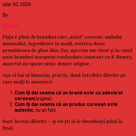
iulie 30, 2026
By
b2bseo
Piața e plină de branduri care „arată” coreean: ambalaj
minimalist, ingrediente la modă, estetica dewy,
promisiunea de glass skin. Dar, așa cum am văzut și în cazul
unor branduri europene confundate constant cu K-Beauty,
aspectul nu spune nimic despre origine.
Așa că hai să lămurim, practic, două întrebări diferite pe
care mulți le amestecă:
Cum îți dai seama că un brand este cu adevărat
coreean
(origine)
Cum îți dai seama că un produs coreean este
autentic
, nu un fals
Sunt lucruri diferite — și vei ști să le deosebești până la
final.