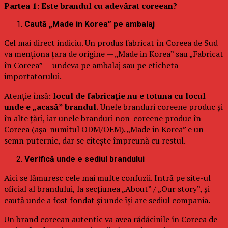
Partea 1: Este brandul cu adevărat coreean?
Caută „Made in Korea” pe ambalaj
Cel mai direct indiciu. Un produs fabricat în Coreea de Sud
va menționa țara de origine — „Made in Korea” sau „Fabricat
în Coreea” — undeva pe ambalaj sau pe eticheta
importatorului.
Atenție însă:
locul de fabricație nu e totuna cu locul
unde e „acasă” brandul.
Unele branduri coreene produc și
în alte țări, iar unele branduri non-coreene produc în
Coreea (așa-numitul ODM/OEM). „Made in Korea” e un
semn puternic, dar se citește împreună cu restul.
Verifică unde e sediul brandului
Aici se lămuresc cele mai multe confuzii. Intră pe site-ul
oficial al brandului, la secțiunea „About” / „Our story”, și
caută unde a fost fondat și unde își are sediul compania.
Un brand coreean autentic va avea rădăcinile în Coreea de