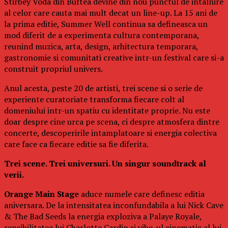
Stirbey Voda din Buftea devine din nou punctul de intalnire
al celor care cauta mai mult decat un line-up. La 15 ani de
la prima editie, Summer Well continua sa defineasca un
mod diferit de a experimenta cultura contemporana,
reunind muzica, arta, design, arhitectura temporara,
gastronomie si comunitati creative intr-un festival care si-a
construit propriul univers.
Anul acesta, peste 20 de artisti, trei scene si o serie de
experiente curatoriate transforma fiecare colt al
domeniului intr-un spatiu cu identitate proprie. Nu este
doar despre cine urca pe scena, ci despre atmosfera dintre
concerte, descoperirile intamplatoare si energia colectiva
care face ca fiecare editie sa fie diferita.
Trei scene. Trei universuri. Un singur soundtrack al
verii.
Orange Main Stage
aduce numele care definesc editia
aniversara. De la intensitatea inconfundabila a lui Nick Cave
& The Bad Seeds la energia exploziva a Palaye Royale,
sensibilitatea lui Charlotte Cardin si vibe-ul cinematic al lui