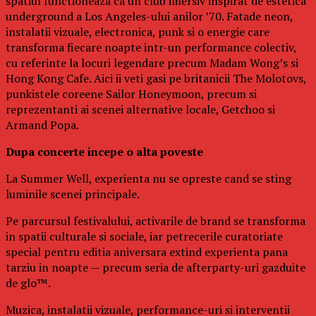
spatiul functioneaza ca un club imersiv inspirat de estetica
underground a Los Angeles-ului anilor ’70. Fatade neon,
instalatii vizuale, electronica, punk si o energie care
transforma fiecare noapte intr-un performance colectiv,
cu referinte la locuri legendare precum Madam Wong’s si
Hong Kong Cafe. Aici ii veti gasi pe britanicii The Molotovs,
punkistele coreene Sailor Honeymoon, precum si
reprezentanti ai scenei alternative locale, Getchoo si
Armand Popa.
Dupa concerte incepe o alta poveste
La Summer Well, experienta nu se opreste cand se sting
luminile scenei principale.
Pe parcursul festivalului, activarile de brand se transforma
in spatii culturale si sociale, iar petrecerile curatoriate
special pentru editia aniversara extind experienta pana
tarziu in noapte — precum seria de afterparty-uri gazduite
de glo™.
Muzica, instalatii vizuale, performance-uri si interventii