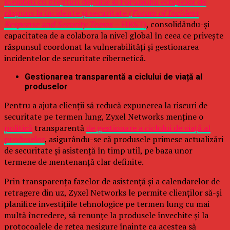
membru cu drepturi depline al Forumului echipelor de
răspuns la incidente și securitate (
Forum of Incident
Response and Security Teams –
FIRST)
, consolidându-și
capacitatea de a colabora la nivel global în ceea ce privește
răspunsul coordonat la vulnerabilități și gestionarea
incidentelor de securitate cibernetică.
Gestionarea transparentă a ciclului de viață al
produselor
Pentru a ajuta clienții să reducă expunerea la riscuri de
securitate pe termen lung, Zyxel Networks menține o
politică
transparentă
de gestionare a ciclului de viață al
produselor
, asigurându-se că produsele primesc actualizări
de securitate și asistență în timp util, pe baza unor
termene de mentenanță clar definite.
Prin transparența fazelor de asistență și a calendarelor de
retragere din uz, Zyxel Networks le permite clienților să-și
planifice investițiile tehnologice pe termen lung cu mai
multă încredere, să renunțe la produsele învechite și la
protocoalele de rețea nesigure înainte ca acestea să