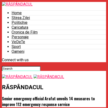
Home
Stirea Zilei
Politichie
Caricatura
Cronica de Film
Personaje
VeDeTe
Sport
Oameni
Connect with us
RĂSPÂNDACUL
Senior emergency official Arafat unveils 14 measures to
improve 112 emergency response service