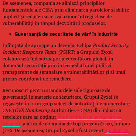
De asemenea, compania se aliniază principiilor
fundamentale ale CISA prin eliminarea parolelor stabilite
implicit și reducerea activă a unor întregi clase de
vulnerabilități în timpul dezvoltării produselor.
Guvernanță de securitate de vârf în industrie
Înființată de aproape un deceniu, Echipa
Product Security
Incident Response Team
(PSIRT) a Grupului Zyxel
colaborează îndeaproape cu cercetătorii globali în
domeniul securității prin intermediul unei politici
transparente de semnalare a vulnerabilităților și al unui
proces coordonat de remediere.
Recunoscut pentru standardele sale riguroase de
guvernanță în materie de securitate, Grupul Zyxel se
regăsește într-un grup select de autorități de numerotare
CVE (
CVE Numbering
Authorities – CNA) din industria
rețelelor care au obținut
două niveluri de acceptare ca
furnizor
, alături de companii de top precum Cisco, Juniper
și F5. De asemenea, Grupul Zyxel a fost recent
aprobat ca