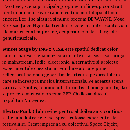
Two Feet, scena principala propune un line-up construit
pentru momente care raman cu tine mult dupa ultimul
encore. Lor li se alatura si nume precum DE’WAYNE, Noga
Erez sau Jalen Ngonda, trei dintre cele mai interesante voci
ale muzicii contemporane, acoperind o paleta larga de
genuri muzicale.
Sunset Stage by ING x VISA
este spatiul dedicat celor
care urmaresc scena muzicala inainte ca aceasta sa ajunga
in mainstream. Indie, electronic, alternative si proiecte
experimentale coexista intr-un line-up care pune
reflectorul pe noua generatie de artisti si pe directiile in
care se indreapta muzica internationala. Pe aceasta scena
va urca si 2hollis, fenomenul alternativ al noii generatii, dar
si proiecte muzicale precum ZEP, Chalk sau duo-ul
napolitan Nu Genea.
Electro Punk Club
revine pentru al doilea an si continua
sa fie una dintre cele mai spectaculoase experiente ale
festivalului. Creat impreuna cu colectivul Space Objekt,