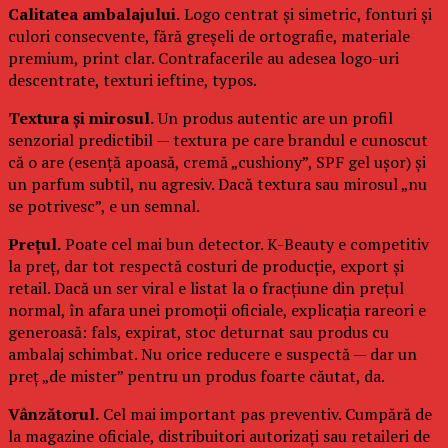
Calitatea ambalajului.
Logo centrat și simetric, fonturi și
culori consecvente, fără greșeli de ortografie, materiale
premium, print clar. Contrafacerile au adesea logo-uri
descentrate, texturi ieftine, typos.
Textura și mirosul.
Un produs autentic are un profil
senzorial predictibil — textura pe care brandul e cunoscut
că o are (esență apoasă, cremă „cushiony”, SPF gel ușor) și
un parfum subtil, nu agresiv. Dacă textura sau mirosul „nu
se potrivesc”, e un semnal.
Prețul.
Poate cel mai bun detector. K-Beauty e competitiv
la preț, dar tot respectă costuri de producție, export și
retail. Dacă un ser viral e listat la o fracțiune din prețul
normal, în afara unei promoții oficiale, explicația rareori e
generoasă: fals, expirat, stoc deturnat sau produs cu
ambalaj schimbat. Nu orice reducere e suspectă — dar un
preț „de mister” pentru un produs foarte căutat, da.
Vânzătorul.
Cel mai important pas preventiv. Cumpără de
la magazine oficiale, distribuitori autorizați sau retaileri de