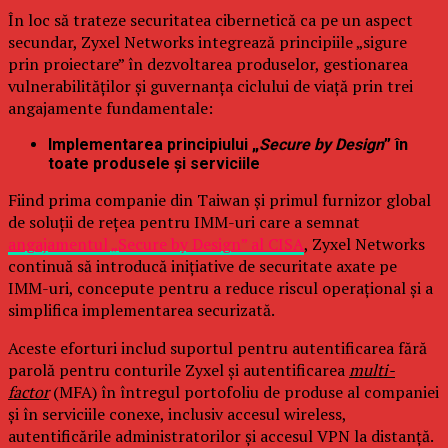
În loc să trateze securitatea cibernetică ca pe un aspect
secundar, Zyxel Networks integrează principiile „sigure
prin proiectare” în dezvoltarea produselor, gestionarea
vulnerabilităților și guvernanța ciclului de viață prin trei
angajamente fundamentale:
Implementarea principiului „
Secure by Design
” în
toate produsele și serviciile
Fiind prima companie din Taiwan și primul furnizor global
de soluții de rețea pentru IMM-uri care a semnat
angajamentul „Secure by Design” al CISA
, Zyxel Networks
continuă să introducă inițiative de securitate axate pe
IMM-uri, concepute pentru a reduce riscul operațional și a
simplifica implementarea securizată.
Aceste eforturi includ suportul pentru autentificarea fără
parolă pentru conturile Zyxel și autentificarea
multi-
factor
(MFA) în întregul portofoliu de produse al companiei
și în serviciile conexe, inclusiv accesul wireless,
autentificările administratorilor și accesul VPN la distanță.