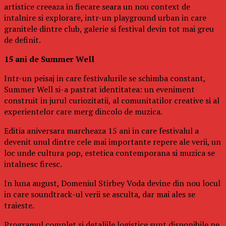
artistice creeaza in fiecare seara un nou context de
intalnire si explorare, intr-un playground urban in care
granitele dintre club, galerie si festival devin tot mai greu
de definit.
15 ani de Summer Well
Intr-un peisaj in care festivalurile se schimba constant,
Summer Well si-a pastrat identitatea: un eveniment
construit in jurul curiozitatii, al comunitatilor creative si al
experientelor care merg dincolo de muzica.
Editia aniversara marcheaza 15 ani in care festivalul a
devenit unul dintre cele mai importante repere ale verii, un
loc unde cultura pop, estetica contemporana si muzica se
intalnesc firesc.
In luna august, Domeniul Stirbey Voda devine din nou locul
in care soundtrack-ul verii se asculta, dar mai ales se
traieste.
Programul complet si detaliile logistice sunt disponibile pe