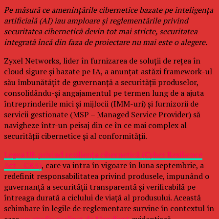
Pe măsură ce amenințările cibernetice bazate pe inteligența
artificială (AI) iau amploare și reglementările privind
securitatea cibernetică devin tot mai stricte, securitatea
integrată încă din faza de proiectare nu mai este o alegere.
Zyxel Networks, lider în furnizarea de soluții de rețea în
cloud sigure și bazate pe IA, a anunțat astăzi framework-ul
său îmbunătățit de guvernanță a securității produselor,
consolidându-și angajamentul pe termen lung de a ajuta
întreprinderile mici și mijlocii (IMM-uri) și furnizorii de
servicii gestionate (MSP – Managed Service Provider) să
navigheze într-un peisaj din ce în ce mai complex al
securității cibernetice și al conformității.
Legea UE privind reziliența cibernetică (Cyber Resilience
Act – CRA)
, care va intra în vigoare în luna septembrie, a
redefinit responsabilitatea privind produsele, impunând o
guvernanță a securității transparentă și verificabilă pe
întreaga durată a ciclului de viață al produsului. Această
schimbare în legile de reglementare survine în contextul în