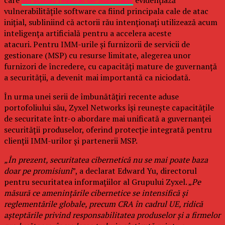
care
un studiu realizat de Mandiant
evidențiază
vulnerabilitățile software ca fiind principala cale de atac
inițial, subliniind că actorii rău intenționați utilizează acum
inteligența artificială pentru a accelera aceste
atacuri. Pentru IMM-urile și furnizorii de servicii de
gestionare (MSP) cu resurse limitate, alegerea unor
furnizori de încredere, cu capacități mature de guvernanță
a securității, a devenit mai importantă ca niciodată.
În urma unei serii de îmbunătățiri recente aduse
portofoliului său, Zyxel Networks își reunește capacitățile
de securitate într-o abordare mai unificată a guvernanței
securității produselor, oferind protecție integrată pentru
clienții IMM-urilor și partenerii MSP.
„În prezent, securitatea cibernetică nu se mai poate baza
doar pe promisiuni
”, a declarat Edward Yu, directorul
pentru securitatea informațiilor al Grupului Zyxel. „
Pe
măsură ce amenințările cibernetice se intensifică și
reglementările globale, precum CRA în cadrul UE, ridică
așteptările privind responsabilitatea produselor și a firmelor