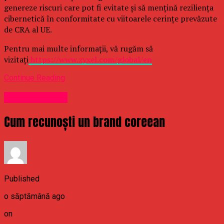
genereze riscuri care pot fi evitate și să mențină reziliența
cibernetică în conformitate cu viitoarele cerințe prevăzute
de CRA al UE.
Pentru mai multe informații, vă rugăm să
vizitați
https://www.zyxel.com/global/en
Continue Reading
Uncategorized
Cum recunoști un brand coreean
Published
o săptămână ago
on