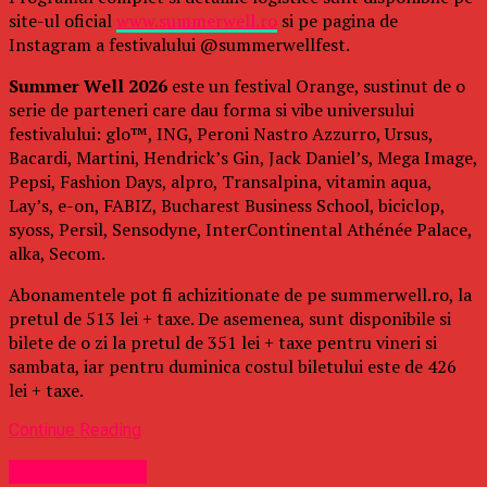
site-ul oficial
www.summerwell.ro
si pe pagina de
Instagram a festivalului @summerwellfest.
Summer Well 2026
este un festival Orange, sustinut de o
serie de parteneri care dau forma si vibe universului
festivalului: glo™, ING, Peroni Nastro Azzurro, Ursus,
Bacardi, Martini, Hendrick’s Gin, Jack Daniel’s, Mega Image,
Pepsi, Fashion Days, alpro, Transalpina, vitamin aqua,
Lay’s, e-on, FABIZ, Bucharest Business School, biciclop,
syoss, Persil, Sensodyne, InterContinental Athénée Palace,
alka, Secom.
Abonamentele pot fi achizitionate de pe summerwell.ro, la
pretul de 513 lei + taxe. De asemenea, sunt disponibile si
bilete de o zi la pretul de 351 lei + taxe pentru vineri si
sambata, iar pentru duminica costul biletului este de 426
lei + taxe.
Continue Reading
Uncategorized