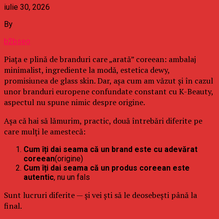
iulie 30, 2026
By
b2bseo
Piața e plină de branduri care „arată” coreean: ambalaj
minimalist, ingrediente la modă, estetica dewy,
promisiunea de glass skin. Dar, așa cum am văzut și în cazul
unor branduri europene confundate constant cu K-Beauty,
aspectul nu spune nimic despre origine.
Așa că hai să lămurim, practic, două întrebări diferite pe
care mulți le amestecă:
Cum îți dai seama că un brand este cu adevărat
coreean
(origine)
Cum îți dai seama că un produs coreean este
autentic
, nu un fals
Sunt lucruri diferite — și vei ști să le deosebești până la
final.