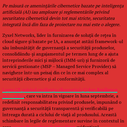
Pe măsură ce amenințările cibernetice bazate pe inteligența
artificială (AI) iau amploare și reglementările privind
securitatea cibernetică devin tot mai stricte, securitatea
integrată încă din faza de proiectare nu mai este o alegere.
Zyxel Networks, lider în furnizarea de soluții de rețea în
cloud sigure și bazate pe IA, a anunțat astăzi framework-ul
său îmbunătățit de guvernanță a securității produselor,
consolidându-și angajamentul pe termen lung de a ajuta
întreprinderile mici și mijlocii (IMM-uri) și furnizorii de
servicii gestionate (MSP – Managed Service Provider) să
navigheze într-un peisaj din ce în ce mai complex al
securității cibernetice și al conformității.
Legea UE privind reziliența cibernetică (Cyber Resilience
Act – CRA)
, care va intra în vigoare în luna septembrie, a
redefinit responsabilitatea privind produsele, impunând o
guvernanță a securității transparentă și verificabilă pe
întreaga durată a ciclului de viață al produsului. Această
schimbare în legile de reglementare survine în contextul în