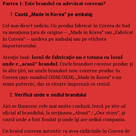
Partea 1: Este brandul cu adevărat coreean?
Caută „Made in Korea” pe ambalaj
Cel mai direct indiciu. Un produs fabricat în Coreea de Sud
va menționa țara de origine — „Made in Korea” sau „Fabricat
în Coreea” — undeva pe ambalaj sau pe eticheta
importatorului.
Atenție însă:
locul de fabricație nu e totuna cu locul
unde e „acasă” brandul.
Unele branduri coreene produc și
în alte țări, iar unele branduri non-coreene produc în
Coreea (așa-numitul ODM/OEM). „Made in Korea” e un
semn puternic, dar se citește împreună cu restul.
Verifică unde e sediul brandului
Aici se lămuresc cele mai multe confuzii. Intră pe site-ul
oficial al brandului, la secțiunea „About” / „Our story”, și
caută unde a fost fondat și unde își are sediul compania.
Un brand coreean autentic va avea rădăcinile în Coreea de