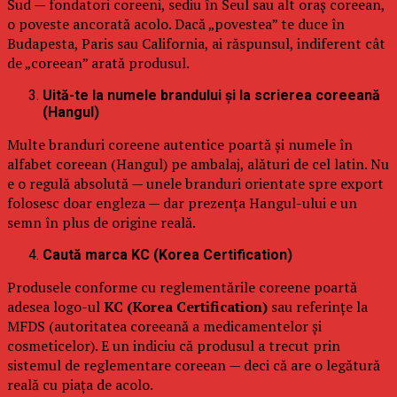
Sud — fondatori coreeni, sediu în Seul sau alt oraș coreean,
o poveste ancorată acolo. Dacă „povestea” te duce în
Budapesta, Paris sau California, ai răspunsul, indiferent cât
de „coreean” arată produsul.
Uită-te la numele brandului și la scrierea coreeană
(Hangul)
Multe branduri coreene autentice poartă și numele în
alfabet coreean (Hangul) pe ambalaj, alături de cel latin. Nu
e o regulă absolută — unele branduri orientate spre export
folosesc doar engleza — dar prezența Hangul-ului e un
semn în plus de origine reală.
Caută marca KC (Korea Certification)
Produsele conforme cu reglementările coreene poartă
adesea logo-ul
KC (Korea Certification)
sau referințe la
MFDS (autoritatea coreeană a medicamentelor și
cosmeticelor). E un indiciu că produsul a trecut prin
sistemul de reglementare coreean — deci că are o legătură
reală cu piața de acolo.