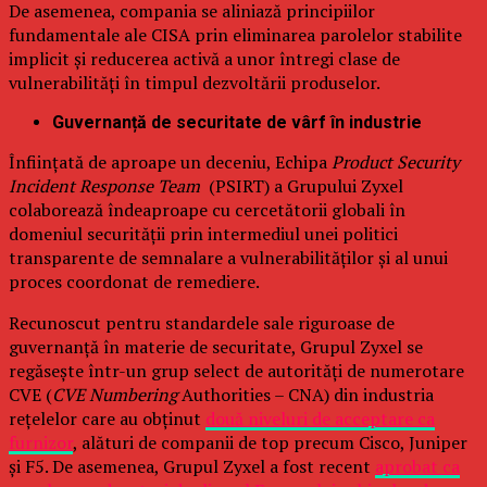
De asemenea, compania se aliniază principiilor
fundamentale ale CISA prin eliminarea parolelor stabilite
implicit și reducerea activă a unor întregi clase de
vulnerabilități în timpul dezvoltării produselor.
Guvernanță de securitate de vârf în industrie
Înființată de aproape un deceniu, Echipa
Product Security
Incident Response Team
(PSIRT) a Grupului Zyxel
colaborează îndeaproape cu cercetătorii globali în
domeniul securității prin intermediul unei politici
transparente de semnalare a vulnerabilităților și al unui
proces coordonat de remediere.
Recunoscut pentru standardele sale riguroase de
guvernanță în materie de securitate, Grupul Zyxel se
regăsește într-un grup select de autorități de numerotare
CVE (
CVE Numbering
Authorities – CNA) din industria
rețelelor care au obținut
două niveluri de acceptare ca
furnizor
, alături de companii de top precum Cisco, Juniper
și F5. De asemenea, Grupul Zyxel a fost recent
aprobat ca