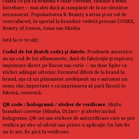
Odată ce știi că brandul e chiar coreean, rămâne a doua
întrebare — mai ales dacă ai cumpărat de la un vânzător
necunoscut. Popularitatea K-Beauty a atras și un val de
contrafaceri, în special la branduri-vedetă precum COSRX,
Beauty of Joseon, Anua sau Missha.
Iată la ce te uiți:
Codul de lot (batch code) și datele.
Produsele autentice
au un cod de lot alfanumeric, dată de fabricație și expirare,
imprimate direct pe flacon sau cutie — nu doar lipite ca
sticker adăugat ulterior. Formatul diferă de la brand la
brand, așa că un plasament neobișnuit nu e automat un
semn rău; important e ca imprimarea să pară făcută în
fabrică, coerentă.
QR code / hologramă / sticker de verificare.
Multe
branduri coreene (Missha, Dr.Jart+ și altele) includ
holograme, QR-uri sau stickere de autentificare care se pot
verifica pe site-ul oficial sau printr-o aplicație. Un fals fie
nu le are, fie pică la verificare.