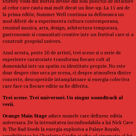
Stirbey Voda din Buftea devine din nou punctul de intalnire
al celor care cauta mai mult decat un line-up. La 15 ani de
la prima editie, Summer Well continua sa defineasca un
mod diferit de a experimenta cultura contemporana,
reunind muzica, arta, design, arhitectura temporara,
gastronomie si comunitati creative intr-un festival care si-a
construit propriul univers.
Anul acesta, peste 20 de artisti, trei scene si o serie de
experiente curatoriate transforma fiecare colt al
domeniului intr-un spatiu cu identitate proprie. Nu este
doar despre cine urca pe scena, ci despre atmosfera dintre
concerte, descoperirile intamplatoare si energia colectiva
care face ca fiecare editie sa fie diferita.
Trei scene. Trei universuri. Un singur soundtrack al
verii.
Orange Main Stage
aduce numele care definesc editia
aniversara. De la intensitatea inconfundabila a lui Nick Cave
& The Bad Seeds la energia exploziva a Palaye Royale,
sensibilitatea lui Charlotte Cardin si vibe-ul cinematic al lui