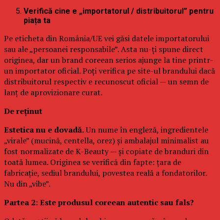
Verifică cine e „importatorul / distribuitorul” pentru
piața ta
Pe eticheta din România/UE vei găsi datele importatorului
sau ale „persoanei responsabile”. Asta nu-ți spune direct
originea, dar un brand coreean serios ajunge la tine printr-
un importator oficial. Poți verifica pe site-ul brandului dacă
distribuitorul respectiv e recunoscut oficial — un semn de
lanț de aprovizionare curat.
De reținut
Estetica nu e dovadă.
Un nume în engleză, ingredientele
„virale” (mucină, centella, orez) și ambalajul minimalist au
fost normalizate de K-Beauty — și copiate de branduri din
toată lumea. Originea se verifică din fapte: țara de
fabricație, sediul brandului, povestea reală a fondatorilor.
Nu din „vibe”.
Partea 2: Este produsul coreean autentic sau fals?