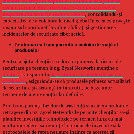
membru cu drepturi depline al Forumului echipelor de
răspuns la incidente și securitate (
Forum of Incident
Response and Security Teams –
FIRST)
, consolidându-și
capacitatea de a colabora la nivel global în ceea ce privește
răspunsul coordonat la vulnerabilități și gestionarea
incidentelor de securitate cibernetică.
Gestionarea transparentă a ciclului de viață al
produselor
Pentru a ajuta clienții să reducă expunerea la riscuri de
securitate pe termen lung, Zyxel Networks menține o
politică
transparentă
de gestionare a ciclului de viață al
produselor
, asigurându-se că produsele primesc actualizări
de securitate și asistență în timp util, pe baza unor
termene de mentenanță clar definite.
Prin transparența fazelor de asistență și a calendarelor de
retragere din uz, Zyxel Networks le permite clienților să-și
planifice investițiile tehnologice pe termen lung cu mai
multă încredere, să renunțe la produsele învechite și la
protocoalele de rețea nesigure înainte ca acestea să