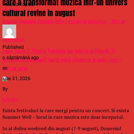
care a transformat muzica intr-un univers
Related Topics:
Up Next
cultural revine in august
Avocatul Poporului descinde Ã®n 7 spitale de psihiatrie – Stiri pe
surse
Don't Miss
Published
Eugen Tomac Èi Theodor Paleologu pun tunurile pe DÄncilÄ: ‘O
o săptămână ago
persoanÄ care provoacÄ foarte multÄ dihonie pe oriunde trece’ –
Stiri pe surse
on
iulie 31, 2026
By
b2bseo
Exista festivaluri la care mergi pentru un concert. Si exista
Summer Well – locul in care muzica este doar inceputul.
In al doilea weekend din august (7-9 august), Domeniul