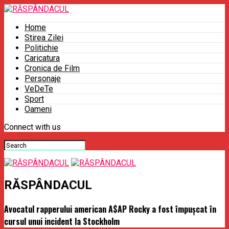
Home
Stirea Zilei
Politichie
Caricatura
Cronica de Film
Personaje
VeDeTe
Sport
Oameni
Connect with us
RĂSPÂNDACUL
Avocatul rapperului american A$AP Rocky a fost împuşcat în
cursul unui incident la Stockholm