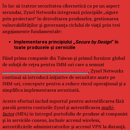
În loc să trateze securitatea cibernetică ca pe un aspect
secundar, Zyxel Networks integrează principiile „sigure
prin proiectare” în dezvoltarea produselor, gestionarea
vulnerabilităților și guvernanța ciclului de viață prin trei
angajamente fundamentale:
Implementarea principiului „
Secure by Design
” în
toate produsele și serviciile
Fiind prima companie din Taiwan și primul furnizor global
de soluții de rețea pentru IMM-uri care a semnat
angajamentul „Secure by Design” al CISA
, Zyxel Networks
continuă să introducă inițiative de securitate axate pe
IMM-uri, concepute pentru a reduce riscul operațional și a
simplifica implementarea securizată.
Aceste eforturi includ suportul pentru autentificarea fără
parolă pentru conturile Zyxel și autentificarea
multi-
factor
(MFA) în întregul portofoliu de produse al companiei
și în serviciile conexe, inclusiv accesul wireless,
autentificările administratorilor și accesul VPN la distanță.