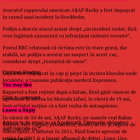
Avocatul rapperului american A$AP Rocky a fost împuşcat
în cursul unui incident la Stockholm
Poliţia a descris atacul armat drept „un incident izolat, fără
vreo legătură cunoscută cu infracţiuni violente recente”.
Postul BBC relatează că victima este în stare gravă, dar
stabilă, iar poliţia a arestat un suspect în acest caz,
considerat drept „tentativă de omor”.
Continue Reading
Lilja a fost împuşcat în cap şi piept în incinta blocului unde
locuieşte, a transmis publicaţia suedeză Expressen.
You may like
Rapperul a fost reţinut după o bătaie, fiind găsit vinovat de
Click to comment
agresiune la adresa lui Mustafa Jafari, în vârstă de 19 ani,
însă artistul susţine că a fost vorba de autoapărare.
Leave a Reply
În vârstă de 30 de ani, A$AP Rocky, pe numele real Rakim
Adresa ta de email nu va fi publicată.
Câmpurile obligatorii
Mayers, este rapper, producător, model, actor şi regizor de
sunt marcate cu
*
videoclipuri. A debutat în 2011, fiind foarte apreciat de
critici. În 2013 şi-a lansat albumul de debut „Long. Live.
Comentariu
*