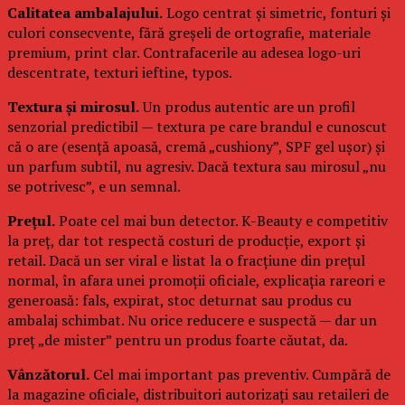
Calitatea ambalajului.
Logo centrat și simetric, fonturi și
culori consecvente, fără greșeli de ortografie, materiale
premium, print clar. Contrafacerile au adesea logo-uri
descentrate, texturi ieftine, typos.
Textura și mirosul.
Un produs autentic are un profil
senzorial predictibil — textura pe care brandul e cunoscut
că o are (esență apoasă, cremă „cushiony”, SPF gel ușor) și
un parfum subtil, nu agresiv. Dacă textura sau mirosul „nu
se potrivesc”, e un semnal.
Prețul.
Poate cel mai bun detector. K-Beauty e competitiv
la preț, dar tot respectă costuri de producție, export și
retail. Dacă un ser viral e listat la o fracțiune din prețul
normal, în afara unei promoții oficiale, explicația rareori e
generoasă: fals, expirat, stoc deturnat sau produs cu
ambalaj schimbat. Nu orice reducere e suspectă — dar un
preț „de mister” pentru un produs foarte căutat, da.
Vânzătorul.
Cel mai important pas preventiv. Cumpără de
la magazine oficiale, distribuitori autorizați sau retaileri de