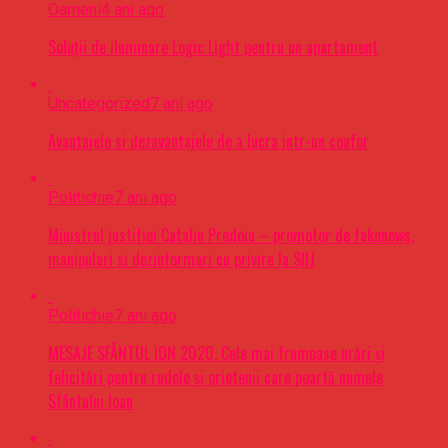
Oameni
4 ani ago
Soluții de iluminare Logic Light pentru un apartament
Uncategorized
7 ani ago
Avantajele si dezavantajele de a lucra intr-un coafor
Politichie
7 ani ago
Ministrul justitiei Catalin Predoiu – promotor de fakenews,
manipulari si dezinformari cu privire la SIIJ
Politichie
7 ani ago
MESAJE SFÂNTUL ION 2020. Cele mai frumoase urări şi
felicitări pentru rudele şi prietenii care poartă numele
Sfântului Ioan