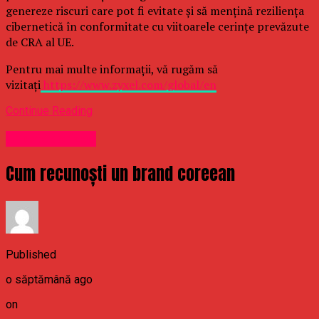
genereze riscuri care pot fi evitate și să mențină reziliența
cibernetică în conformitate cu viitoarele cerințe prevăzute
de CRA al UE.
Pentru mai multe informații, vă rugăm să
vizitați
https://www.zyxel.com/global/en
Continue Reading
Uncategorized
Cum recunoști un brand coreean
Published
o săptămână ago
on