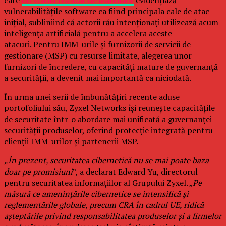
care
un studiu realizat de Mandiant
evidențiază
vulnerabilitățile software ca fiind principala cale de atac
inițial, subliniind că actorii rău intenționați utilizează acum
inteligența artificială pentru a accelera aceste
atacuri. Pentru IMM-urile și furnizorii de servicii de
gestionare (MSP) cu resurse limitate, alegerea unor
furnizori de încredere, cu capacități mature de guvernanță
a securității, a devenit mai importantă ca niciodată.
În urma unei serii de îmbunătățiri recente aduse
portofoliului său, Zyxel Networks își reunește capacitățile
de securitate într-o abordare mai unificată a guvernanței
securității produselor, oferind protecție integrată pentru
clienții IMM-urilor și partenerii MSP.
„În prezent, securitatea cibernetică nu se mai poate baza
doar pe promisiuni
”, a declarat Edward Yu, directorul
pentru securitatea informațiilor al Grupului Zyxel. „
Pe
măsură ce amenințările cibernetice se intensifică și
reglementările globale, precum CRA în cadrul UE, ridică
așteptările privind responsabilitatea produselor și a firmelor