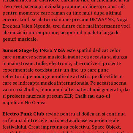
Two Feet, scena principala propune un line-up construit
pentru momente care raman cu tine mult dupa ultimul
encore. Lor li se alatura si nume precum DE’WAYNE, Noga
Erez sau Jalen Ngonda, trei dintre cele mai interesante voci
ale muzicii contemporane, acoperind o paleta larga de
genuri muzicale.
Sunset Stage by ING x VISA
este spatiul dedicat celor
care urmaresc scena muzicala inainte ca aceasta sa ajunga
in mainstream. Indie, electronic, alternative si proiecte
experimentale coexista intr-un line-up care pune
reflectorul pe noua generatie de artisti si pe directiile in
care se indreapta muzica internationala. Pe aceasta scena
va urca si 2hollis, fenomenul alternativ al noii generatii, dar
si proiecte muzicale precum ZEP, Chalk sau duo-ul
napolitan Nu Genea.
Electro Punk Club
revine pentru al doilea an si continua
sa fie una dintre cele mai spectaculoase experiente ale
festivalului. Creat impreuna cu colectivul Space Objekt,