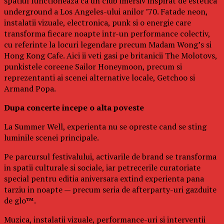
spatiul functioneaza ca un club imersiv inspirat de estetica
underground a Los Angeles-ului anilor ’70. Fatade neon,
instalatii vizuale, electronica, punk si o energie care
transforma fiecare noapte intr-un performance colectiv,
cu referinte la locuri legendare precum Madam Wong’s si
Hong Kong Cafe. Aici ii veti gasi pe britanicii The Molotovs,
punkistele coreene Sailor Honeymoon, precum si
reprezentanti ai scenei alternative locale, Getchoo si
Armand Popa.
Dupa concerte incepe o alta poveste
La Summer Well, experienta nu se opreste cand se sting
luminile scenei principale.
Pe parcursul festivalului, activarile de brand se transforma
in spatii culturale si sociale, iar petrecerile curatoriate
special pentru editia aniversara extind experienta pana
tarziu in noapte — precum seria de afterparty-uri gazduite
de glo™.
Muzica, instalatii vizuale, performance-uri si interventii