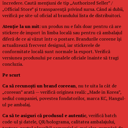
încredere. Caută mențiuni de tip „Authorized Seller” /
„Official Store” și transparență privind sursa. Când ai dubii,
verifică pe site-ul oficial al brandului lista de distribuitori.
Atenție la un mit:
un produs nu e fals doar pentru că are
stickere de import în limba locală sau pentru că ambalajul
diferă de ce ai văzut într-o postare. Brandurile coreene își
actualizează frecvent designul, iar stickerele de
conformitate locală sunt normale la export. Verifică
versiunea produsului pe canalele oficiale înainte să tragi
concluzia.
Pe scurt
Ca să recunoști un brand coreean
, nu te uita la cât de
„coreean” arată — verifică originea reală: „Made in Korea”,
sediul companiei, povestea fondatorilor, marca KC, Hangul-
ul pe ambalaj.
Ca să te asiguri că produsul e autentic
, verifică batch
code-ul și datele, QR/holograma, calitatea ambalajului,
textura, prețul plauzibil comercial și, mai ales, cumpără de