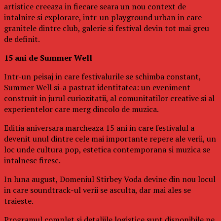
artistice creeaza in fiecare seara un nou context de
intalnire si explorare, intr-un playground urban in care
granitele dintre club, galerie si festival devin tot mai greu
de definit.
15 ani de Summer Well
Intr-un peisaj in care festivalurile se schimba constant,
Summer Well si-a pastrat identitatea: un eveniment
construit in jurul curiozitatii, al comunitatilor creative si al
experientelor care merg dincolo de muzica.
Editia aniversara marcheaza 15 ani in care festivalul a
devenit unul dintre cele mai importante repere ale verii, un
loc unde cultura pop, estetica contemporana si muzica se
intalnesc firesc.
In luna august, Domeniul Stirbey Voda devine din nou locul
in care soundtrack-ul verii se asculta, dar mai ales se
traieste.
Programul complet si detaliile logistice sunt disponibile pe