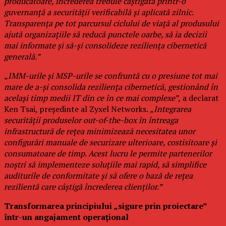
producătoare, încrederea trebuie câștigată printr-o
guvernanță a securității verificabilă și aplicată zilnic.
Transparența pe tot parcursul ciclului de viață al produsului
ajută organizațiile să reducă punctele oarbe, să ia decizii
mai informate și să-și consolideze reziliența cibernetică
generală.”
„IMM-urile și MSP-urile se confruntă cu o presiune tot mai
mare de a-și consolida reziliența cibernetică, gestionând în
același timp medii IT din ce în ce mai complexe”,
a declarat
Ken Tsai, președinte al Zyxel Networks.
„Integrarea
securității produselor out-of-the-box în întreaga
infrastructură de rețea minimizează necesitatea unor
configurări manuale de securizare ulterioare, costisitoare și
consumatoare de timp. Acest lucru le permite partenerilor
noștri să implementeze soluțiile mai rapid, să simplifice
auditurile de conformitate și să ofere o bază de rețea
rezilientă care câștigă încrederea clienților.”
Transformarea principiului „sigure prin proiectare”
într-un angajament operațional