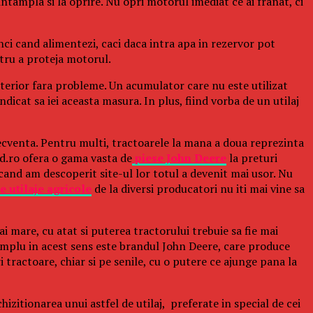
 intampla si la oprire. Nu opri motorul imediat ce ai franat, ci
nci cand alimentezi, caci daca intra apa in rezervor pot
ntru a proteja motorul.
ulterior fara probleme. Un acumulator care nu este utilizat
ndicat sa iei aceasta masura. In plus, fiind vorba de un utilaj
ecventa. Pentru multi, tractoarele la mana a doua reprezinta
ud.ro ofera o gama vasta de
piese John Deere
la preturi
cand am descoperit site-ul lor totul a devenit mai usor. Nu
e utilaje agricole
de la diversi producatori nu iti mai vine sa
ai mare, cu atat si puterea tractorului trebuie sa fie mai
emplu in acest sens este brandul John Deere, care produce
 tractoare, chiar si pe senile, cu o putere ce ajunge pana la
izitionarea unui astfel de utilaj, preferate in special de cei