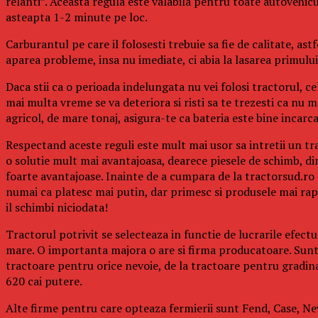
relanti”. Aceasta regula este valabila pentru toate autovehicul
asteapta 1-2 minute pe loc.
Carburantul pe care il folosesti trebuie sa fie de calitate, a
aparea probleme, insa nu imediate, ci abia la lasarea primului 
Daca stii ca o perioada indelungata nu vei folosi tractorul, c
mai multa vreme se va deteriora si risti sa te trezesti ca nu m
agricol, de mare tonaj, asigura-te ca bateria este bine incarca
Respectand aceste reguli este mult mai usor sa intretii un 
o solutie mult mai avantajoasa, dearece piesele de schimb, din
foarte avantajoase. Inainte de a cumpara de la tractorsud.ro
numai ca platesc mai putin, dar primesc si produsele mai rap
il schimbi niciodata!
Tractorul potrivit se selecteaza in functie de lucrarile efectu
mare. O importanta majora o are si firma producatoare. Sunt
tractoare pentru orice nevoie, de la tractoare pentru gradina,
620 cai putere.
Alte firme pentru care opteaza fermierii sunt Fend, Case, New H