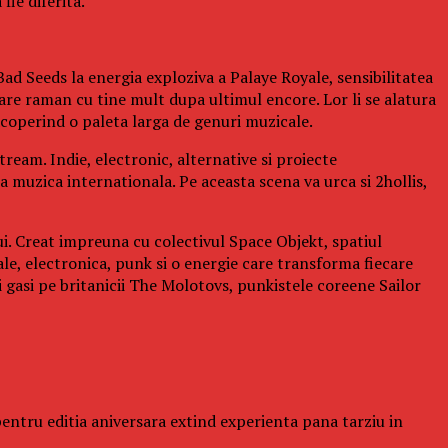
fie diferita.
ad Seeds la energia exploziva a Palaye Royale, sensibilitatea
re raman cu tine mult dupa ultimul encore. Lor li se alatura
operind o paleta larga de genuri muzicale.
ream. Indie, electronic, alternative si proiecte
a muzica internationala. Pe aceasta scena va urca si 2hollis,
ui. Creat impreuna cu colectivul Space Objekt, spatiul
ale, electronica, punk si o energie care transforma fiecare
gasi pe britanicii The Molotovs, punkistele coreene Sailor
l pentru editia aniversara extind experienta pana tarziu in