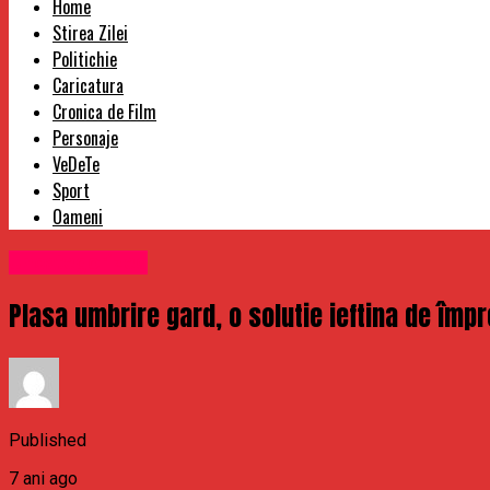
Home
Stirea Zilei
Politichie
Caricatura
Cronica de Film
Personaje
VeDeTe
Sport
Oameni
Uncategorized
Plasa umbrire gard, o solutie ieftina de împ
Published
7 ani ago