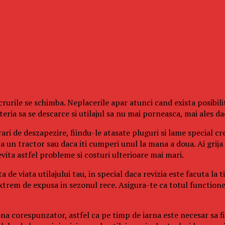
ucrurile se schimba. Neplacerile apar atunci cand exista posibili
eria sa se descarce si utilajul sa nu mai porneasca, mai ales d
ari de deszapezire, fiindu-le atasate pluguri si lame special cre
a un tractor sau daca iti cumperi unul la mana a doua. Ai grija
evita astfel probleme si costuri ulterioare mai mari.
 de viata utilajului tau, in special daca revizia este facuta la t
te extrem de expusa in sezonul rece. Asigura-te ca totul functio
na corespunzator, astfel ca pe timp de iarna este necesar sa f