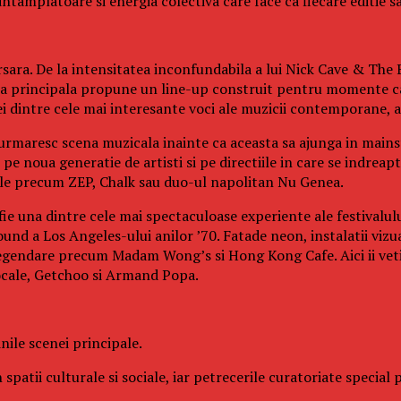
tamplatoare si energia colectiva care face ca fiecare editie sa 
sara. De la intensitatea inconfundabila a lui Nick Cave & The B
cena principala propune un line-up construit pentru momente ca
dintre cele mai interesante voci ale muzicii contemporane, ac
 urmaresc scena muzicala inainte ca aceasta sa ajunga in mainst
e noua generatie de artisti si pe directiile in care se indreapt
cale precum ZEP, Chalk sau duo-ul napolitan Nu Genea.
fie una dintre cele mai spectaculoase experiente ale festivalul
und a Los Angeles-ului anilor ’70. Fatade neon, instalatii vizu
legendare precum Madam Wong’s si Hong Kong Cafe. Aici ii veti 
ocale, Getchoo si Armand Popa.
ile scenei principale.
 spatii culturale si sociale, iar petrecerile curatoriate specia