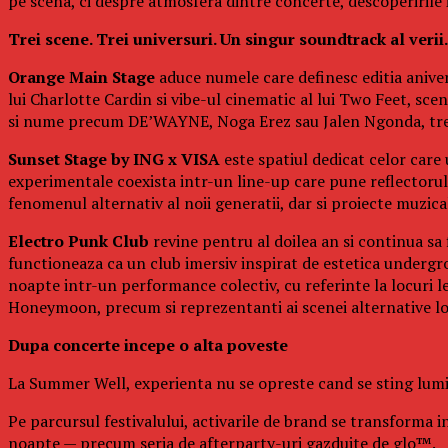
pe scena, ci despre atmosfera dintre concerte, descoperirile in
Trei scene. Trei universuri. Un singur soundtrack al verii.
Orange Main Stage
aduce numele care definesc editia aniver
lui Charlotte Cardin si vibe-ul cinematic al lui Two Feet, s
si nume precum DE’WAYNE, Noga Erez sau Jalen Ngonda, trei 
Sunset Stage by ING x VISA
este spatiul dedicat celor care
experimentale coexista intr-un line-up care pune reflectorul p
fenomenul alternativ al noii generatii, dar si proiecte muzi
Electro Punk Club
revine pentru al doilea an si continua sa 
functioneaza ca un club imersiv inspirat de estetica undergro
noapte intr-un performance colectiv, cu referinte la locuri 
Honeymoon, precum si reprezentanti ai scenei alternative l
Dupa concerte incepe o alta poveste
La Summer Well, experienta nu se opreste cand se sting lumin
Pe parcursul festivalului, activarile de brand se transforma in
noapte — precum seria de afterparty-uri gazduite de glo™.