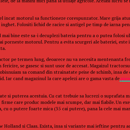
ele, de la masini mici pana la utilaje agricole. Acelasi lucru se
stfel incat motorul sa functioneze corespunzator. Mare grija atu
inghet. Folositi lichid de racire si antigel pe timp de iarna pe
el mai bine este sa-i decuplezi bateria pentru a o putea folosi 
ai porneste motorul. Pentru a evita scurgeri ale bateriei, este i
ta.
tractor pe termen lung, deoarece nu va necesita mentenanta fr
 fericire, se gasesc si sunt usor de accesat. Magaizul tractors
 obisnuiam sa comand din strainatate peise de schimb, insa de 
id. Iar cand magazinul la care apelezi are o gama vasta de
pies
ate si puterea acestuia. Cu cat trebuie sa lucrezi o suprafata m
 firme care produc modele mai scumpe, dar mai fiabile. Un ex
 cu o putere foarte mica (35 cai putere), pana la cele mai mari
olland si Claas. Exista, insa si variante mai ieftine pentru ach