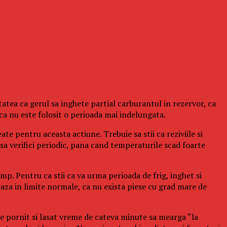
tatea ca gerul sa inghete partial carburantul in rezervor, ca
aca nu este folosit o perioada mai indelungata.
ate pentru aceasta actiune. Trebuie sa stii ca reziviile si
 sa verifici periodic, pana cand temperaturile scad foarte
imp. Pentru ca stii ca va urma perioada de frig, inghet si
neaza in limite normale, ca nu exista piese cu grad mare de
ie pornit si lasat vreme de cateva minute sa mearga “la