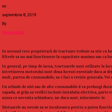
on
septembrie 8, 2019
By
Raspandacul
In sezonul rece proprietarii de tractoare trebuie sa stie ca l
filtrele sa nu mai functioneze la capacitate maxima sau ca bat
In general, pe timp de iarna, tractoarele sunt utilizate la lucr
intretinerea motorului sunt doua lucruri esentiale daca ai dej
mult, partea de consumabile, sa-i faci o revizie generala. Vei 
Un schimb de ulei sau de alte consumabile ii va prelungi durata
zapada, ai grija sa verifici inclusiv instalatia electrica, par
uzura ce necesita schimbare, iar daca sunt, inlocuieste-le.
Motoarele au nevoie sa se incalzeasca pentru a putea functio