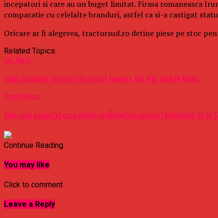
incepatori si care au un buget limitat. Firma romaneasca Irum
comparatie cu celelalte branduri, astfel ca si-a castigat statu
Oricare ar fi alegerea, tractorsud.ro detine piese pe stoc pen
Related Topics:
Up Next
Şase destinaţii turistice de vizitat toamna, din Alpi până în Mexic
Don't Miss
Cine este cineastul care devine preÅedintele juriului Festivalului de la 
Continue Reading
You may like
Click to comment
Leave a Reply