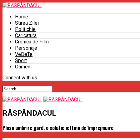
Home
Stirea Zilei
Politichie
Caricatura
Cronica de Film
Personaje
VeDeTe
Sport
Oameni
Connect with us
RĂSPÂNDACUL
Plasa umbrire gard, o solutie ieftina de împrejmuire