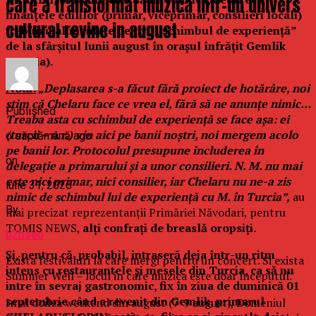
care a transformat muzica intr-un univers
finanțele edililor (primar, viceprimar, consilieri locali)
cultural revine in august
trebuiau alimentate pentru „schimbul de experiență”
de la sfârșitul lunii august în orașul înfrățit
Gemlik
(Turcia).
Notă:
„Deplasarea s-a făcut fără proiect de hotărâre, noi
știm că Chelaru face ce vrea el, fără să ne anunțe nimic…
Published
Treaba asta cu schimbul de experiență se face așa: ei
(turcii – n.r.) vin aici pe banii noștri, noi mergem acolo
o săptămână ago
pe banii lor. Protocolul presupune includerea în
on
delegație a primarului și a unor consilieri. N. M. nu mai
este nici primar, nici consilier, iar Chelaru nu ne-a zis
iulie 31, 2026
nimic de schimbul lui de experiență cu M. în Turcia”,
au
By
mai precizat reprezentanții Primăriei Năvodari, pentru
TOMIS NEWS,
alți confrați de breaslă oropsiți.
b2bseo
Și, pentru că, probabil, intraseră deja într-un ritm
Exista festivaluri la care mergi pentru un concert. Si exista
intens cu restaurantele și mesele din Turcia, ca să nu
Summer Well – locul in care muzica este doar inceputul.
intre în sevraj gastronomic, fix în ziua de duminică 01
septembrie când a revenit din
Gemlik
,
primarul
In al doilea weekend din august (7-9 august), Domeniul