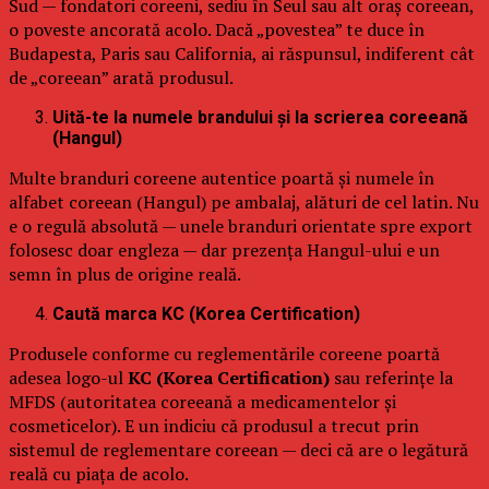
Sud — fondatori coreeni, sediu în Seul sau alt oraș coreean,
o poveste ancorată acolo. Dacă „povestea” te duce în
Budapesta, Paris sau California, ai răspunsul, indiferent cât
de „coreean” arată produsul.
Uită-te la numele brandului și la scrierea coreeană
(Hangul)
Multe branduri coreene autentice poartă și numele în
alfabet coreean (Hangul) pe ambalaj, alături de cel latin. Nu
e o regulă absolută — unele branduri orientate spre export
folosesc doar engleza — dar prezența Hangul-ului e un
semn în plus de origine reală.
Caută marca KC (Korea Certification)
Produsele conforme cu reglementările coreene poartă
adesea logo-ul
KC (Korea Certification)
sau referințe la
MFDS (autoritatea coreeană a medicamentelor și
cosmeticelor). E un indiciu că produsul a trecut prin
sistemul de reglementare coreean — deci că are o legătură
reală cu piața de acolo.