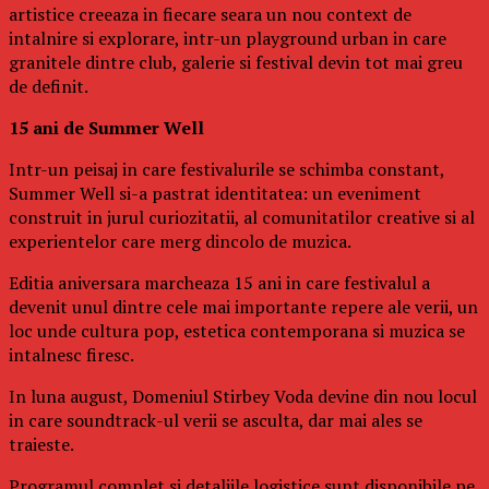
artistice creeaza in fiecare seara un nou context de
intalnire si explorare, intr-un playground urban in care
granitele dintre club, galerie si festival devin tot mai greu
de definit.
15 ani de Summer Well
Intr-un peisaj in care festivalurile se schimba constant,
Summer Well si-a pastrat identitatea: un eveniment
construit in jurul curiozitatii, al comunitatilor creative si al
experientelor care merg dincolo de muzica.
Editia aniversara marcheaza 15 ani in care festivalul a
devenit unul dintre cele mai importante repere ale verii, un
loc unde cultura pop, estetica contemporana si muzica se
intalnesc firesc.
In luna august, Domeniul Stirbey Voda devine din nou locul
in care soundtrack-ul verii se asculta, dar mai ales se
traieste.
Programul complet si detaliile logistice sunt disponibile pe