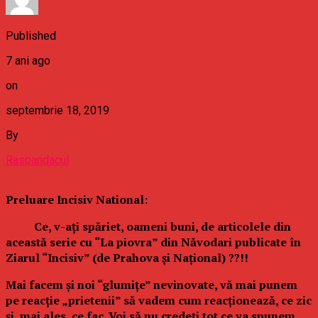
Published
7 ani ago
on
septembrie 18, 2019
By
Raspandacul
Preluare Incisiv National:
Ce, v-ați spăriet, oameni buni, de articolele din
această serie cu “La piovra” din Năvodari publicate în
Ziarul “Incisiv” (de Prahova
ș
i Național) ??!!
Mai facem și noi “glumițe” nevinovate, v
ă
mai punem
pe reacție „prietenii” să vadem cum reacționează, ce zic
și, mai ales, ce fac. Voi să nu credeți tot ce va spunem