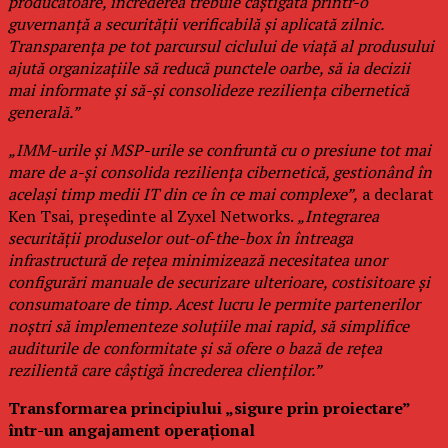
producătoare, încrederea trebuie câștigată printr-o
guvernanță a securității verificabilă și aplicată zilnic.
Transparența pe tot parcursul ciclului de viață al produsului
ajută organizațiile să reducă punctele oarbe, să ia decizii
mai informate și să-și consolideze reziliența cibernetică
generală.”
„IMM-urile și MSP-urile se confruntă cu o presiune tot mai
mare de a-și consolida reziliența cibernetică, gestionând în
același timp medii IT din ce în ce mai complexe”,
a declarat
Ken Tsai, președinte al Zyxel Networks.
„Integrarea
securității produselor out-of-the-box în întreaga
infrastructură de rețea minimizează necesitatea unor
configurări manuale de securizare ulterioare, costisitoare și
consumatoare de timp. Acest lucru le permite partenerilor
noștri să implementeze soluțiile mai rapid, să simplifice
auditurile de conformitate și să ofere o bază de rețea
rezilientă care câștigă încrederea clienților.”
Transformarea principiului „sigure prin proiectare”
într-un angajament operațional