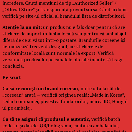
încredere. Caută mențiuni de tip „Authorized Seller” /
„Official Store” și transparență privind sursa. Când ai dubii,
verifică pe site-ul oficial al brandului lista de distribuitori.
Atenție la un mit:
un produs nu e fals doar pentru că are
stickere de import în limba locală sau pentru că ambalajul
diferă de ce ai văzut într-o postare. Brandurile coreene își
actualizează frecvent designul, iar stickerele de
conformitate locală sunt normale la export. Verifică
versiunea produsului pe canalele oficiale înainte să tragi
concluzia.
Pe scurt
Ca să recunoști un brand coreean
, nu te uita la cât de
„coreean” arată — verifică originea reală: „Made in Korea”,
sediul companiei, povestea fondatorilor, marca KC, Hangul-
ul pe ambalaj.
Ca să te asiguri că produsul e autentic
, verifică batch
code-ul și datele, QR/holograma, calitatea ambalajului,
textura, prețul plauzibil comercial și, mai ales, cumpără de