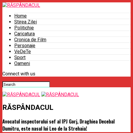
Home
Stirea Zilei
Politichie
Caricatura
Cronica de Film
Personaje
VeDeTe
Sport
Oameni
Connect with us
RĂSPÂNDACUL
Avocatul inspectorului sef al IPJ Gorj, Draghiea Decebal
Dumitru, este nasul lui Leo de la Strehaia!