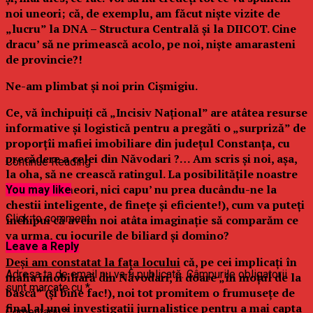
noi uneori; că, de exemplu, am făcut niște vizite de
„lucru” la DNA – Structura Centrală și la DIICOT. Cine
dracu’ să ne primească acolo, pe noi, niște amarasteni
de provincie?!
Ne-am plimbat și noi prin Cișmigiu.
Ce, vă închipuiți că „Incisiv Național” are atâtea resurse
informative și logistică pentru a pregăti o „surpriză” de
proporțîi mafiei imobiliare din județul Constanța, cu
precădere a celei din Năvodari ?… Am scris și noi, așa,
Continue Reading
la oha, să ne crească ratingul. La posibilitățile noastre
modeste (uneori, nici capu’ nu prea ducându-ne la
You may like
chestii inteligente, de finețe și eficiente!), cum va puteți
Click to comment
închipui că avem noi atâta imaginație să comparăm ce
va urma, cu jocurile de biliard și domino?
Leave a Reply
Deși am constatat la fața locului
că, pe cei implicați în
Adresa ta de email nu va fi publicată.
Câmpurile obligatorii
mafia imobiliară din Năvodari, îi doare „în moțul de la
sunt marcate cu
*
bască” (și bine fac!), noi tot promitem o frumusețe de
final al unei investigații jurnalistice pentru a mai capta
Comentariu
*