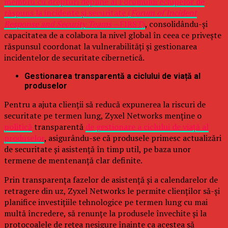
membru cu drepturi depline al Forumului echipelor de
răspuns la incidente și securitate (
Forum of Incident
Response and Security Teams –
FIRST)
, consolidându-și
capacitatea de a colabora la nivel global în ceea ce privește
răspunsul coordonat la vulnerabilități și gestionarea
incidentelor de securitate cibernetică.
Gestionarea transparentă a ciclului de viață al
produselor
Pentru a ajuta clienții să reducă expunerea la riscuri de
securitate pe termen lung, Zyxel Networks menține o
politică
transparentă
de gestionare a ciclului de viață al
produselor
, asigurându-se că produsele primesc actualizări
de securitate și asistență în timp util, pe baza unor
termene de mentenanță clar definite.
Prin transparența fazelor de asistență și a calendarelor de
retragere din uz, Zyxel Networks le permite clienților să-și
planifice investițiile tehnologice pe termen lung cu mai
multă încredere, să renunțe la produsele învechite și la
protocoalele de rețea nesigure înainte ca acestea să