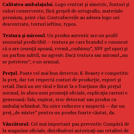
Calitatea ambalajului.
Logo centrat și simetric, fonturi și
culori consecvente, fără greșeli de ortografie, materiale
premium, print clar. Contrafacerile au adesea logo-uri
descentrate, texturi ieftine, typos.
Textura și mirosul.
Un produs autentic are un profil
senzorial predictibil — textura pe care brandul e cunoscut
că o are (esență apoasă, cremă „cushiony”, SPF gel ușor) și
un parfum subtil, nu agresiv. Dacă textura sau mirosul „nu
se potrivesc”, e un semnal.
Prețul.
Poate cel mai bun detector. K-Beauty e competitiv
la preț, dar tot respectă costuri de producție, export și
retail. Dacă un ser viral e listat la o fracțiune din prețul
normal, în afara unei promoții oficiale, explicația rareori e
generoasă: fals, expirat, stoc deturnat sau produs cu
ambalaj schimbat. Nu orice reducere e suspectă — dar un
preț „de mister” pentru un produs foarte căutat, da.
Vânzătorul.
Cel mai important pas preventiv. Cumpără de
la magazine oficiale, distribuitori autorizați sau retaileri de