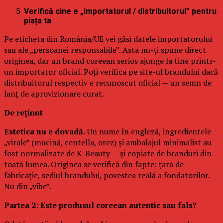
Verifică cine e „importatorul / distribuitorul” pentru
piața ta
Pe eticheta din România/UE vei găsi datele importatorului
sau ale „persoanei responsabile”. Asta nu-ți spune direct
originea, dar un brand coreean serios ajunge la tine printr-
un importator oficial. Poți verifica pe site-ul brandului dacă
distribuitorul respectiv e recunoscut oficial — un semn de
lanț de aprovizionare curat.
De reținut
Estetica nu e dovadă.
Un nume în engleză, ingredientele
„virale” (mucină, centella, orez) și ambalajul minimalist au
fost normalizate de K-Beauty — și copiate de branduri din
toată lumea. Originea se verifică din fapte: țara de
fabricație, sediul brandului, povestea reală a fondatorilor.
Nu din „vibe”.
Partea 2: Este produsul coreean autentic sau fals?