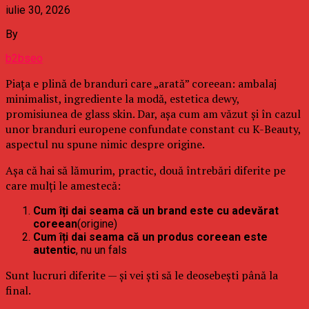
iulie 30, 2026
By
b2bseo
Piața e plină de branduri care „arată” coreean: ambalaj
minimalist, ingrediente la modă, estetica dewy,
promisiunea de glass skin. Dar, așa cum am văzut și în cazul
unor branduri europene confundate constant cu K-Beauty,
aspectul nu spune nimic despre origine.
Așa că hai să lămurim, practic, două întrebări diferite pe
care mulți le amestecă:
Cum îți dai seama că un brand este cu adevărat
coreean
(origine)
Cum îți dai seama că un produs coreean este
autentic
, nu un fals
Sunt lucruri diferite — și vei ști să le deosebești până la
final.