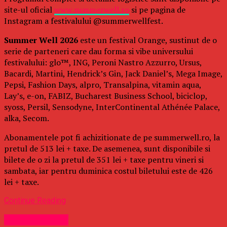
site-ul oficial
www.summerwell.ro
si pe pagina de
Instagram a festivalului @summerwellfest.
Summer Well 2026
este un festival Orange, sustinut de o
serie de parteneri care dau forma si vibe universului
festivalului: glo™, ING, Peroni Nastro Azzurro, Ursus,
Bacardi, Martini, Hendrick’s Gin, Jack Daniel’s, Mega Image,
Pepsi, Fashion Days, alpro, Transalpina, vitamin aqua,
Lay’s, e-on, FABIZ, Bucharest Business School, biciclop,
syoss, Persil, Sensodyne, InterContinental Athénée Palace,
alka, Secom.
Abonamentele pot fi achizitionate de pe summerwell.ro, la
pretul de 513 lei + taxe. De asemenea, sunt disponibile si
bilete de o zi la pretul de 351 lei + taxe pentru vineri si
sambata, iar pentru duminica costul biletului este de 426
lei + taxe.
Continue Reading
Uncategorized