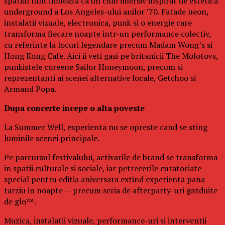
spatiul functioneaza ca un club imersiv inspirat de estetica
underground a Los Angeles-ului anilor ’70. Fatade neon,
instalatii vizuale, electronica, punk si o energie care
transforma fiecare noapte intr-un performance colectiv,
cu referinte la locuri legendare precum Madam Wong’s si
Hong Kong Cafe. Aici ii veti gasi pe britanicii The Molotovs,
punkistele coreene Sailor Honeymoon, precum si
reprezentanti ai scenei alternative locale, Getchoo si
Armand Popa.
Dupa concerte incepe o alta poveste
La Summer Well, experienta nu se opreste cand se sting
luminile scenei principale.
Pe parcursul festivalului, activarile de brand se transforma
in spatii culturale si sociale, iar petrecerile curatoriate
special pentru editia aniversara extind experienta pana
tarziu in noapte — precum seria de afterparty-uri gazduite
de glo™.
Muzica, instalatii vizuale, performance-uri si interventii