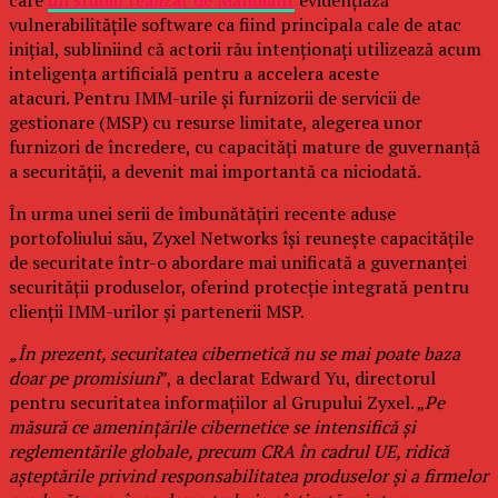
care
un studiu realizat de Mandiant
evidențiază
vulnerabilitățile software ca fiind principala cale de atac
inițial, subliniind că actorii rău intenționați utilizează acum
inteligența artificială pentru a accelera aceste
atacuri. Pentru IMM-urile și furnizorii de servicii de
gestionare (MSP) cu resurse limitate, alegerea unor
furnizori de încredere, cu capacități mature de guvernanță
a securității, a devenit mai importantă ca niciodată.
În urma unei serii de îmbunătățiri recente aduse
portofoliului său, Zyxel Networks își reunește capacitățile
de securitate într-o abordare mai unificată a guvernanței
securității produselor, oferind protecție integrată pentru
clienții IMM-urilor și partenerii MSP.
„În prezent, securitatea cibernetică nu se mai poate baza
doar pe promisiuni
”, a declarat Edward Yu, directorul
pentru securitatea informațiilor al Grupului Zyxel. „
Pe
măsură ce amenințările cibernetice se intensifică și
reglementările globale, precum CRA în cadrul UE, ridică
așteptările privind responsabilitatea produselor și a firmelor