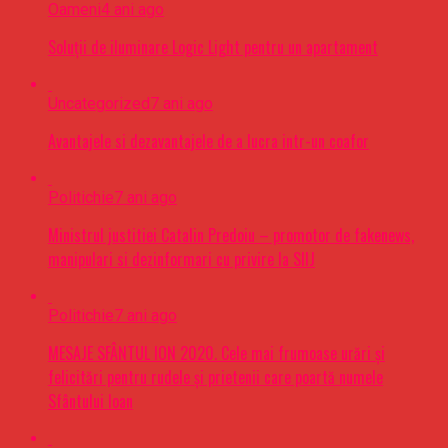
Oameni
4 ani ago
Soluții de iluminare Logic Light pentru un apartament
Uncategorized
7 ani ago
Avantajele si dezavantajele de a lucra intr-un coafor
Politichie
7 ani ago
Ministrul justitiei Catalin Predoiu – promotor de fakenews,
manipulari si dezinformari cu privire la SIIJ
Politichie
7 ani ago
MESAJE SFÂNTUL ION 2020. Cele mai frumoase urări şi
felicitări pentru rudele şi prietenii care poartă numele
Sfântului Ioan