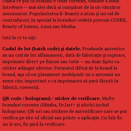
Odată ce știi că brandul e chiar coreean, rămâne a doua
întrebare — mai ales dacă ai cumpărat de la un vânzător
necunoscut. Popularitatea K-Beauty a atras și un val de
contrafaceri, în special la branduri-vedetă precum COSRX,
Beauty of Joseon, Anua sau Missha.
Iată la ce te uiți:
Codul de lot (batch code) și datele.
Produsele autentice
au un cod de lot alfanumeric, dată de fabricație și expirare,
imprimate direct pe flacon sau cutie — nu doar lipite ca
sticker adăugat ulterior. Formatul diferă de la brand la
brand, așa că un plasament neobișnuit nu e automat un
semn rău; important e ca imprimarea să pară făcută în
fabrică, coerentă.
QR code / hologramă / sticker de verificare.
Multe
branduri coreene (Missha, Dr.Jart+ și altele) includ
holograme, QR-uri sau stickere de autentificare care se pot
verifica pe site-ul oficial sau printr-o aplicație. Un fals fie
nu le are, fie pică la verificare.