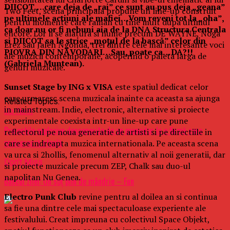
DIICOT….care deja de „rai” ce sunt au pus deja „geana”
Two Feet, scena principala propune un line-up construit
pe ultimele actiuni ale mafiei…Vom reveni tot la „oha”,
pentru momente care raman cu tine mult dupa ultimul
ca doar nu or fi nebuni aia de la DNA Structura Centrala
encore. Lor li se alatura si nume precum DE’WAYNE, Noga
si DIICOT sa le strice „moțul de la bască” celor din
Erez sau Jalen Ngonda, trei dintre cele mai interesante voci
PIOVRA DIN NĂVODARI…Sau, poate ca…DA?!!
ale muzicii contemporane, acoperind o paleta larga de
(Gabriela Muntean).
genuri muzicale.
Sunset Stage by ING x VISA
este spatiul dedicat celor
care urmaresc scena muzicala inainte ca aceasta sa ajunga
Related Topics:
in mainstream. Indie, electronic, alternative si proiecte
Up Next
experimentale coexista intr-un line-up care pune
Proiectile explozive descoperite de un muncitor la o firmă care
reflectorul pe noua generatie de artisti si pe directiile in
prelucrează sfeclă
care se indreapta muzica internationala. Pe aceasta scena
va urca si 2hollis, fenomenul alternativ al noii generatii, dar
Don't Miss
si proiecte muzicale precum ZEP, Chalk sau duo-ul
napolitan Nu Genea.
​Bancul zilei: Un soț plin de mândrie – Fun
Electro Punk Club
revine pentru al doilea an si continua
sa fie una dintre cele mai spectaculoase experiente ale
festivalului. Creat impreuna cu colectivul Space Objekt,