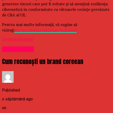
genereze riscuri care pot fi evitate și să mențină reziliența
cibernetică în conformitate cu viitoarele cerințe prevăzute
de CRA al UE.
Pentru mai multe informații, vă rugăm să
vizitați
https://www.zyxel.com/global/en
Continue Reading
Uncategorized
Cum recunoști un brand coreean
Published
o săptămână ago
on