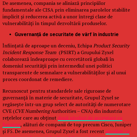
De asemenea, compania se aliniază principiilor
fundamentale ale CISA prin eliminarea parolelor stabilite
implicit și reducerea activă a unor întregi clase de
vulnerabilități în timpul dezvoltării produselor.
Guvernanță de securitate de vârf în industrie
Înființată de aproape un deceniu, Echipa
Product Security
Incident Response Team
(PSIRT) a Grupului Zyxel
colaborează îndeaproape cu cercetătorii globali în
domeniul securității prin intermediul unei politici
transparente de semnalare a vulnerabilităților și al unui
proces coordonat de remediere.
Recunoscut pentru standardele sale riguroase de
guvernanță în materie de securitate, Grupul Zyxel se
regăsește într-un grup select de autorități de numerotare
CVE (
CVE Numbering
Authorities – CNA) din industria
rețelelor care au obținut
două niveluri de acceptare ca
furnizor
, alături de companii de top precum Cisco, Juniper
și F5. De asemenea, Grupul Zyxel a fost recent
aprobat ca