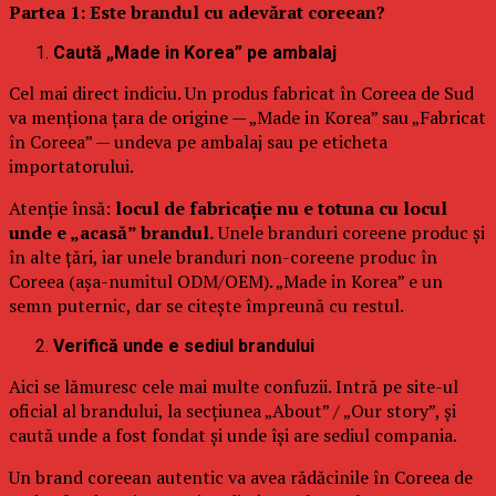
Partea 1: Este brandul cu adevărat coreean?
Caută „Made in Korea” pe ambalaj
Cel mai direct indiciu. Un produs fabricat în Coreea de Sud
va menționa țara de origine — „Made in Korea” sau „Fabricat
în Coreea” — undeva pe ambalaj sau pe eticheta
importatorului.
Atenție însă:
locul de fabricație nu e totuna cu locul
unde e „acasă” brandul.
Unele branduri coreene produc și
în alte țări, iar unele branduri non-coreene produc în
Coreea (așa-numitul ODM/OEM). „Made in Korea” e un
semn puternic, dar se citește împreună cu restul.
Verifică unde e sediul brandului
Aici se lămuresc cele mai multe confuzii. Intră pe site-ul
oficial al brandului, la secțiunea „About” / „Our story”, și
caută unde a fost fondat și unde își are sediul compania.
Un brand coreean autentic va avea rădăcinile în Coreea de