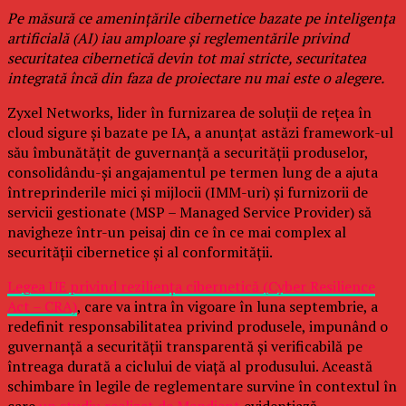
Pe măsură ce amenințările cibernetice bazate pe inteligența
artificială (AI) iau amploare și reglementările privind
securitatea cibernetică devin tot mai stricte, securitatea
integrată încă din faza de proiectare nu mai este o alegere.
Zyxel Networks, lider în furnizarea de soluții de rețea în
cloud sigure și bazate pe IA, a anunțat astăzi framework-ul
său îmbunătățit de guvernanță a securității produselor,
consolidându-și angajamentul pe termen lung de a ajuta
întreprinderile mici și mijlocii (IMM-uri) și furnizorii de
servicii gestionate (MSP – Managed Service Provider) să
navigheze într-un peisaj din ce în ce mai complex al
securității cibernetice și al conformității.
Legea UE privind reziliența cibernetică (Cyber Resilience
Act – CRA)
, care va intra în vigoare în luna septembrie, a
redefinit responsabilitatea privind produsele, impunând o
guvernanță a securității transparentă și verificabilă pe
întreaga durată a ciclului de viață al produsului. Această
schimbare în legile de reglementare survine în contextul în