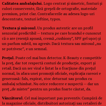
Calitatea ambalajului.
Logo centrat și simetric, fonturi și
culori consecvente, fără greșeli de ortografie, materiale
premium, print clar. Contrafacerile au adesea logo-uri
descentrate, texturi ieftine, typos.
Textura și mirosul.
Un produs autentic are un profil
senzorial predictibil — textura pe care brandul e cunoscut
că o are (esență apoasă, cremă „cushiony”, SPF gel ușor) și
un parfum subtil, nu agresiv. Dacă textura sau mirosul „nu
se potrivesc”, e un semnal.
Prețul.
Poate cel mai bun detector. K-Beauty e competitiv
la preț, dar tot respectă costuri de producție, export și
retail. Dacă un ser viral e listat la o fracțiune din prețul
normal, în afara unei promoții oficiale, explicația rareori e
generoasă: fals, expirat, stoc deturnat sau produs cu
ambalaj schimbat. Nu orice reducere e suspectă — dar un
preț „de mister” pentru un produs foarte căutat, da.
Vânzătorul.
Cel mai important pas preventiv. Cumpără de
la magazine oficiale, distribuitori autorizați sau retaileri de