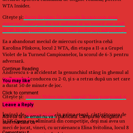
WTA Insider.
Citește și:
Rareș Bogdan: În secunda în care vom avea
guvernul valid sper din tot sufletul să nu treacă mai mult
de 48 de ore pentru a schimba toţi prefecţii şi subprefecţii
Ea a abandonat meciul de miercuri cu sportiva cehă
Karolina Pliskova, locul 2 WTA, din etapa a II-a a Grupei
Violet de la Turneul Campioanelor, la scorul de 6-3 pentru
adversară.
Continue Reading
Andreescu s-a accidentat la genunchiul stâng în ghemul al
treilea, când conducea cu 2-0, şi s-a retras după un set care
You may like
a durat 50 de minute de joc.
Click to comment
Citește și:
Renate Weber iese la rampă! ‘Este pompoasă şi
nefericită’
Leave a Reply
Învinsă de
Simona Halep
în prima etapă, câştigătoarea de
Adresa ta de email nu va fi publicată.
Câmpurile obligatorii
la US Open era eliminată din competiţie, deşi mai avea un
sunt marcate cu
*
meci de jucat, vineri, cu ucraienanca Elina Svitolina, locul 8
Comentariu
*