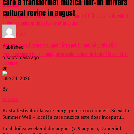
care a transformat muzica intr-un univers
Up Next
cultural revine in august
VIDEO | Mister elucidat. O vedetă din „Game Of Thrones” a dezvăluit
al cui era paharul de cafea uitat în cadru
Don't Miss
Ramona Ioana Bruynseels, apel cÄtre politicieni: GÃ¢ndiÈi-vÄ la
Published
misiunea voastrÄ principalÄ, interesele oamenilor Èi ale ÈÄrii – Stiri
o săptămână ago
pe surse
on
iulie 31, 2026
By
b2bseo
Exista festivaluri la care mergi pentru un concert. Si exista
Summer Well – locul in care muzica este doar inceputul.
In al doilea weekend din august (7-9 august), Domeniul