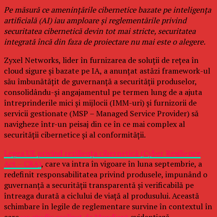
Pe măsură ce amenințările cibernetice bazate pe inteligența
artificială (AI) iau amploare și reglementările privind
securitatea cibernetică devin tot mai stricte, securitatea
integrată încă din faza de proiectare nu mai este o alegere.
Zyxel Networks, lider în furnizarea de soluții de rețea în
cloud sigure și bazate pe IA, a anunțat astăzi framework-ul
său îmbunătățit de guvernanță a securității produselor,
consolidându-și angajamentul pe termen lung de a ajuta
întreprinderile mici și mijlocii (IMM-uri) și furnizorii de
servicii gestionate (MSP – Managed Service Provider) să
navigheze într-un peisaj din ce în ce mai complex al
securității cibernetice și al conformității.
Legea UE privind reziliența cibernetică (Cyber Resilience
Act – CRA)
, care va intra în vigoare în luna septembrie, a
redefinit responsabilitatea privind produsele, impunând o
guvernanță a securității transparentă și verificabilă pe
întreaga durată a ciclului de viață al produsului. Această
schimbare în legile de reglementare survine în contextul în