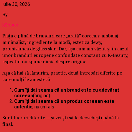
iulie 30, 2026
By
b2bseo
Piața e plină de branduri care „arată” coreean: ambalaj
minimalist, ingrediente la modă, estetica dewy,
promisiunea de glass skin. Dar, așa cum am văzut și în cazul
unor branduri europene confundate constant cu K-Beauty,
aspectul nu spune nimic despre origine.
Așa că hai să lămurim, practic, două întrebări diferite pe
care mulți le amestecă:
Cum îți dai seama că un brand este cu adevărat
coreean
(origine)
Cum îți dai seama că un produs coreean este
autentic
, nu un fals
Sunt lucruri diferite — și vei ști să le deosebești până la
final.