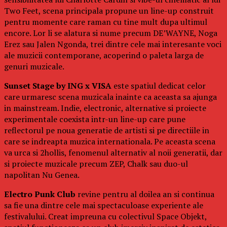
Two Feet, scena principala propune un line-up construit
pentru momente care raman cu tine mult dupa ultimul
encore. Lor li se alatura si nume precum DE’WAYNE, Noga
Erez sau Jalen Ngonda, trei dintre cele mai interesante voci
ale muzicii contemporane, acoperind o paleta larga de
genuri muzicale.
Sunset Stage by ING x VISA
este spatiul dedicat celor
care urmaresc scena muzicala inainte ca aceasta sa ajunga
in mainstream. Indie, electronic, alternative si proiecte
experimentale coexista intr-un line-up care pune
reflectorul pe noua generatie de artisti si pe directiile in
care se indreapta muzica internationala. Pe aceasta scena
va urca si 2hollis, fenomenul alternativ al noii generatii, dar
si proiecte muzicale precum ZEP, Chalk sau duo-ul
napolitan Nu Genea.
Electro Punk Club
revine pentru al doilea an si continua
sa fie una dintre cele mai spectaculoase experiente ale
festivalului. Creat impreuna cu colectivul Space Objekt,