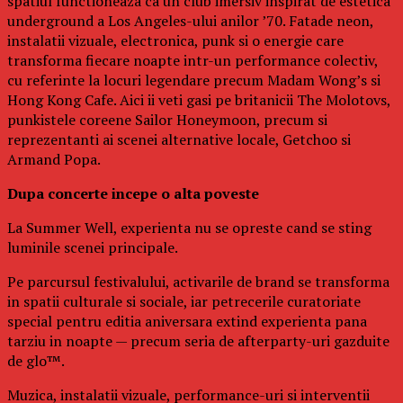
spatiul functioneaza ca un club imersiv inspirat de estetica
underground a Los Angeles-ului anilor ’70. Fatade neon,
instalatii vizuale, electronica, punk si o energie care
transforma fiecare noapte intr-un performance colectiv,
cu referinte la locuri legendare precum Madam Wong’s si
Hong Kong Cafe. Aici ii veti gasi pe britanicii The Molotovs,
punkistele coreene Sailor Honeymoon, precum si
reprezentanti ai scenei alternative locale, Getchoo si
Armand Popa.
Dupa concerte incepe o alta poveste
La Summer Well, experienta nu se opreste cand se sting
luminile scenei principale.
Pe parcursul festivalului, activarile de brand se transforma
in spatii culturale si sociale, iar petrecerile curatoriate
special pentru editia aniversara extind experienta pana
tarziu in noapte — precum seria de afterparty-uri gazduite
de glo™.
Muzica, instalatii vizuale, performance-uri si interventii