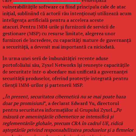
care
un studiu realizat de Mandiant
evidențiază
vulnerabilitățile software ca fiind principala cale de atac
inițial, subliniind că actorii rău intenționați utilizează acum
inteligența artificială pentru a accelera aceste
atacuri. Pentru IMM-urile și furnizorii de servicii de
gestionare (MSP) cu resurse limitate, alegerea unor
furnizori de încredere, cu capacități mature de guvernanță
a securității, a devenit mai importantă ca niciodată.
În urma unei serii de îmbunătățiri recente aduse
portofoliului său, Zyxel Networks își reunește capacitățile
de securitate într-o abordare mai unificată a guvernanței
securității produselor, oferind protecție integrată pentru
clienții IMM-urilor și partenerii MSP.
„În prezent, securitatea cibernetică nu se mai poate baza
doar pe promisiuni
”, a declarat Edward Yu, directorul
pentru securitatea informațiilor al Grupului Zyxel. „
Pe
măsură ce amenințările cibernetice se intensifică și
reglementările globale, precum CRA în cadrul UE, ridică
așteptările privind responsabilitatea produselor și a firmelor