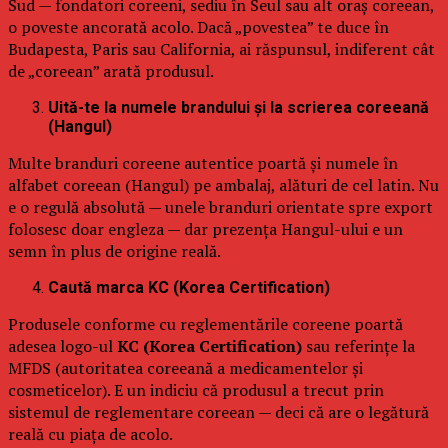
Sud — fondatori coreeni, sediu în Seul sau alt oraș coreean,
o poveste ancorată acolo. Dacă „povestea” te duce în
Budapesta, Paris sau California, ai răspunsul, indiferent cât
de „coreean” arată produsul.
Uită-te la numele brandului și la scrierea coreeană
(Hangul)
Multe branduri coreene autentice poartă și numele în
alfabet coreean (Hangul) pe ambalaj, alături de cel latin. Nu
e o regulă absolută — unele branduri orientate spre export
folosesc doar engleza — dar prezența Hangul-ului e un
semn în plus de origine reală.
Caută marca KC (Korea Certification)
Produsele conforme cu reglementările coreene poartă
adesea logo-ul
KC (Korea Certification)
sau referințe la
MFDS (autoritatea coreeană a medicamentelor și
cosmeticelor). E un indiciu că produsul a trecut prin
sistemul de reglementare coreean — deci că are o legătură
reală cu piața de acolo.