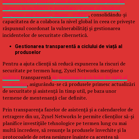
membru cu drepturi depline al Forumului echipelor de
răspuns la incidente și securitate (
Forum of Incident
Response and Security Teams –
FIRST)
, consolidându-și
capacitatea de a colabora la nivel global în ceea ce privește
răspunsul coordonat la vulnerabilități și gestionarea
incidentelor de securitate cibernetică.
Gestionarea transparentă a ciclului de viață al
produselor
Pentru a ajuta clienții să reducă expunerea la riscuri de
securitate pe termen lung, Zyxel Networks menține o
politică
transparentă
de gestionare a ciclului de viață al
produselor
, asigurându-se că produsele primesc actualizări
de securitate și asistență în timp util, pe baza unor
termene de mentenanță clar definite.
Prin transparența fazelor de asistență și a calendarelor de
retragere din uz, Zyxel Networks le permite clienților să-și
planifice investițiile tehnologice pe termen lung cu mai
multă încredere, să renunțe la produsele învechite și la
protocoalele de rețea nesigure înainte ca acestea să