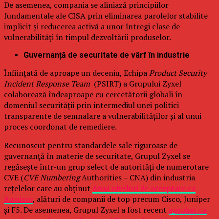
De asemenea, compania se aliniază principiilor
fundamentale ale CISA prin eliminarea parolelor stabilite
implicit și reducerea activă a unor întregi clase de
vulnerabilități în timpul dezvoltării produselor.
Guvernanță de securitate de vârf în industrie
Înființată de aproape un deceniu, Echipa
Product Security
Incident Response Team
(PSIRT) a Grupului Zyxel
colaborează îndeaproape cu cercetătorii globali în
domeniul securității prin intermediul unei politici
transparente de semnalare a vulnerabilităților și al unui
proces coordonat de remediere.
Recunoscut pentru standardele sale riguroase de
guvernanță în materie de securitate, Grupul Zyxel se
regăsește într-un grup select de autorități de numerotare
CVE (
CVE Numbering
Authorities – CNA) din industria
rețelelor care au obținut
două niveluri de acceptare ca
furnizor
, alături de companii de top precum Cisco, Juniper
și F5. De asemenea, Grupul Zyxel a fost recent
aprobat ca