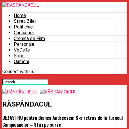
Home
Stirea Zilei
Politichie
Caricatura
Cronica de Film
Personaje
VeDeTe
Sport
Oameni
Connect with us
RĂSPÂNDACUL
DEZASTRU pentru Bianca Andreescu: S-a retras de la Turneul
Campioanelor – Stiri pe surse