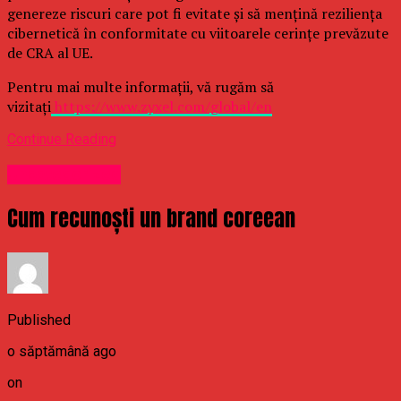
genereze riscuri care pot fi evitate și să mențină reziliența
cibernetică în conformitate cu viitoarele cerințe prevăzute
de CRA al UE.
Pentru mai multe informații, vă rugăm să
vizitați
https://www.zyxel.com/global/en
Continue Reading
Uncategorized
Cum recunoști un brand coreean
Published
o săptămână ago
on