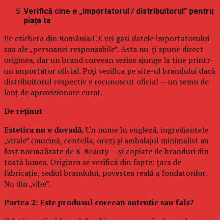
Verifică cine e „importatorul / distribuitorul” pentru
piața ta
Pe eticheta din România/UE vei găsi datele importatorului
sau ale „persoanei responsabile”. Asta nu-ți spune direct
originea, dar un brand coreean serios ajunge la tine printr-
un importator oficial. Poți verifica pe site-ul brandului dacă
distribuitorul respectiv e recunoscut oficial — un semn de
lanț de aprovizionare curat.
De reținut
Estetica nu e dovadă.
Un nume în engleză, ingredientele
„virale” (mucină, centella, orez) și ambalajul minimalist au
fost normalizate de K-Beauty — și copiate de branduri din
toată lumea. Originea se verifică din fapte: țara de
fabricație, sediul brandului, povestea reală a fondatorilor.
Nu din „vibe”.
Partea 2: Este produsul coreean autentic sau fals?