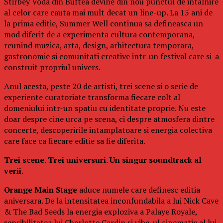
Stirbey Voda din Buftea devine din nou punctul de intalnire
al celor care cauta mai mult decat un line-up. La 15 ani de
la prima editie, Summer Well continua sa defineasca un
mod diferit de a experimenta cultura contemporana,
reunind muzica, arta, design, arhitectura temporara,
gastronomie si comunitati creative intr-un festival care si-a
construit propriul univers.
Anul acesta, peste 20 de artisti, trei scene si o serie de
experiente curatoriate transforma fiecare colt al
domeniului intr-un spatiu cu identitate proprie. Nu este
doar despre cine urca pe scena, ci despre atmosfera dintre
concerte, descoperirile intamplatoare si energia colectiva
care face ca fiecare editie sa fie diferita.
Trei scene. Trei universuri. Un singur soundtrack al
verii.
Orange Main Stage
aduce numele care definesc editia
aniversara. De la intensitatea inconfundabila a lui Nick Cave
& The Bad Seeds la energia exploziva a Palaye Royale,
sensibilitatea lui Charlotte Cardin si vibe-ul cinematic al lui