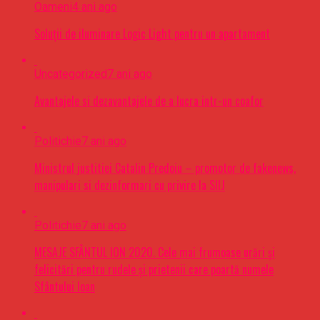
Oameni
4 ani ago
Soluții de iluminare Logic Light pentru un apartament
Uncategorized
7 ani ago
Avantajele si dezavantajele de a lucra intr-un coafor
Politichie
7 ani ago
Ministrul justitiei Catalin Predoiu – promotor de fakenews,
manipulari si dezinformari cu privire la SIIJ
Politichie
7 ani ago
MESAJE SFÂNTUL ION 2020. Cele mai frumoase urări şi
felicitări pentru rudele şi prietenii care poartă numele
Sfântului Ioan