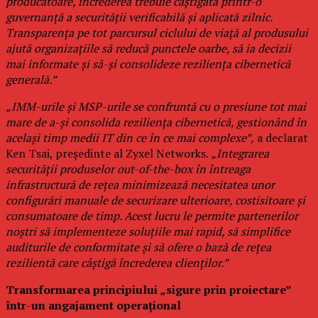
producătoare, încrederea trebuie câștigată printr-o
guvernanță a securității verificabilă și aplicată zilnic.
Transparența pe tot parcursul ciclului de viață al produsului
ajută organizațiile să reducă punctele oarbe, să ia decizii
mai informate și să-și consolideze reziliența cibernetică
generală.”
„IMM-urile și MSP-urile se confruntă cu o presiune tot mai
mare de a-și consolida reziliența cibernetică, gestionând în
același timp medii IT din ce în ce mai complexe”,
a declarat
Ken Tsai, președinte al Zyxel Networks.
„Integrarea
securității produselor out-of-the-box în întreaga
infrastructură de rețea minimizează necesitatea unor
configurări manuale de securizare ulterioare, costisitoare și
consumatoare de timp. Acest lucru le permite partenerilor
noștri să implementeze soluțiile mai rapid, să simplifice
auditurile de conformitate și să ofere o bază de rețea
rezilientă care câștigă încrederea clienților.”
Transformarea principiului „sigure prin proiectare”
într-un angajament operațional