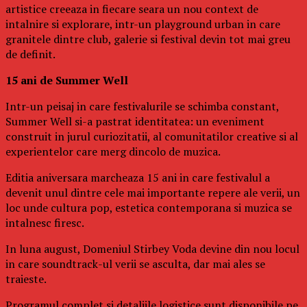
artistice creeaza in fiecare seara un nou context de
intalnire si explorare, intr-un playground urban in care
granitele dintre club, galerie si festival devin tot mai greu
de definit.
15 ani de Summer Well
Intr-un peisaj in care festivalurile se schimba constant,
Summer Well si-a pastrat identitatea: un eveniment
construit in jurul curiozitatii, al comunitatilor creative si al
experientelor care merg dincolo de muzica.
Editia aniversara marcheaza 15 ani in care festivalul a
devenit unul dintre cele mai importante repere ale verii, un
loc unde cultura pop, estetica contemporana si muzica se
intalnesc firesc.
In luna august, Domeniul Stirbey Voda devine din nou locul
in care soundtrack-ul verii se asculta, dar mai ales se
traieste.
Programul complet si detaliile logistice sunt disponibile pe