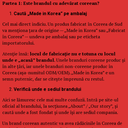
Partea 1: Este brandul cu adevărat coreean?
Caută „Made in Korea” pe ambalaj
Cel mai direct indiciu. Un produs fabricat în Coreea de Sud
va menționa țara de origine — „Made in Korea” sau „Fabricat
în Coreea” — undeva pe ambalaj sau pe eticheta
importatorului.
Atenție însă:
locul de fabricație nu e totuna cu locul
unde e „acasă” brandul.
Unele branduri coreene produc și
în alte țări, iar unele branduri non-coreene produc în
Coreea (așa-numitul ODM/OEM). „Made in Korea” e un
semn puternic, dar se citește împreună cu restul.
Verifică unde e sediul brandului
Aici se lămuresc cele mai multe confuzii. Intră pe site-ul
oficial al brandului, la secțiunea „About” / „Our story”, și
caută unde a fost fondat și unde își are sediul compania.
Un brand coreean autentic va avea rădăcinile în Coreea de