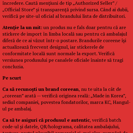
încredere. Caută mențiuni de tip „Authorized Seller” /
„Official Store” și transparență privind sursa. Când ai dubii,
verifică pe site-ul oficial al brandului lista de distribuitori.
Atenție la un mit:
un produs nu e fals doar pentru că are
stickere de import în limba locală sau pentru că ambalajul
diferă de ce ai văzut într-o postare. Brandurile coreene își
actualizează frecvent designul, iar stickerele de
conformitate locală sunt normale la export. Verifică
versiunea produsului pe canalele oficiale înainte să tragi
concluzia.
Pe scurt
Ca să recunoști un brand coreean
, nu te uita la cât de
„coreean” arată — verifică originea reală: „Made in Korea”,
sediul companiei, povestea fondatorilor, marca KC, Hangul-
ul pe ambalaj.
Ca să te asiguri că produsul e autentic
, verifică batch
code-ul și datele, QR/holograma, calitatea ambalajului,
textura, prețul plauzibil comercial și, mai ales, cumpără de