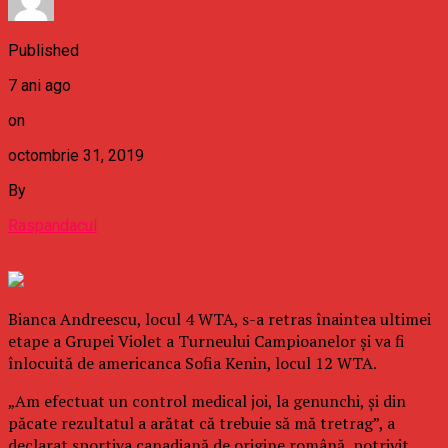
Published
7 ani ago
on
octombrie 31, 2019
By
Raspandacul
Bianca Andreescu, locul 4 WTA, s-a retras înaintea ultimei
etape a Grupei Violet a Turneului Campioanelor şi va fi
înlocuită de americanca Sofia Kenin, locul 12 WTA.
„Am efectuat un control medical joi, la genunchi, şi din
păcate rezultatul a arătat că trebuie să mă tretrag”, a
declarat sportiva canadiană de origine română, potrivit