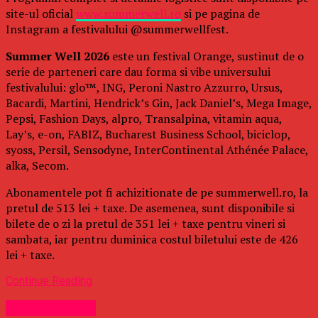
site-ul oficial
www.summerwell.ro
si pe pagina de
Instagram a festivalului @summerwellfest.
Summer Well 2026
este un festival Orange, sustinut de o
serie de parteneri care dau forma si vibe universului
festivalului: glo™, ING, Peroni Nastro Azzurro, Ursus,
Bacardi, Martini, Hendrick’s Gin, Jack Daniel’s, Mega Image,
Pepsi, Fashion Days, alpro, Transalpina, vitamin aqua,
Lay’s, e-on, FABIZ, Bucharest Business School, biciclop,
syoss, Persil, Sensodyne, InterContinental Athénée Palace,
alka, Secom.
Abonamentele pot fi achizitionate de pe summerwell.ro, la
pretul de 513 lei + taxe. De asemenea, sunt disponibile si
bilete de o zi la pretul de 351 lei + taxe pentru vineri si
sambata, iar pentru duminica costul biletului este de 426
lei + taxe.
Continue Reading
Uncategorized