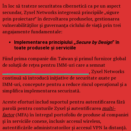
În loc să trateze securitatea cibernetică ca pe un aspect
secundar, Zyxel Networks integrează principiile „sigure
prin proiectare” în dezvoltarea produselor, gestionarea
vulnerabilităților și guvernanța ciclului de viață prin trei
angajamente fundamentale:
Implementarea principiului „
Secure by Design
” în
toate produsele și serviciile
Fiind prima companie din Taiwan și primul furnizor global
de soluții de rețea pentru IMM-uri care a semnat
angajamentul „Secure by Design” al CISA
, Zyxel Networks
continuă să introducă inițiative de securitate axate pe
IMM-uri, concepute pentru a reduce riscul operațional și a
simplifica implementarea securizată.
Aceste eforturi includ suportul pentru autentificarea fără
parolă pentru conturile Zyxel și autentificarea
multi-
factor
(MFA) în întregul portofoliu de produse al companiei
și în serviciile conexe, inclusiv accesul wireless,
autentificările administratorilor și accesul VPN la distanță.