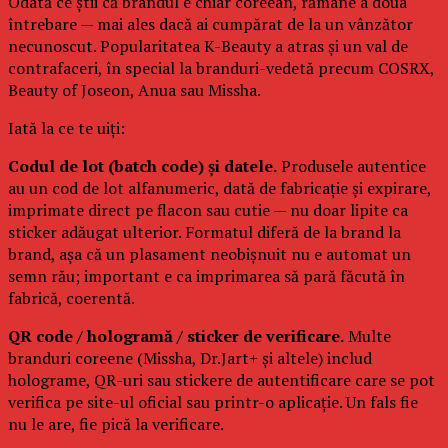
Odată ce știi că brandul e chiar coreean, rămâne a doua
întrebare — mai ales dacă ai cumpărat de la un vânzător
necunoscut. Popularitatea K-Beauty a atras și un val de
contrafaceri, în special la branduri-vedetă precum COSRX,
Beauty of Joseon, Anua sau Missha.
Iată la ce te uiți:
Codul de lot (batch code) și datele.
Produsele autentice
au un cod de lot alfanumeric, dată de fabricație și expirare,
imprimate direct pe flacon sau cutie — nu doar lipite ca
sticker adăugat ulterior. Formatul diferă de la brand la
brand, așa că un plasament neobișnuit nu e automat un
semn rău; important e ca imprimarea să pară făcută în
fabrică, coerentă.
QR code / hologramă / sticker de verificare.
Multe
branduri coreene (Missha, Dr.Jart+ și altele) includ
holograme, QR-uri sau stickere de autentificare care se pot
verifica pe site-ul oficial sau printr-o aplicație. Un fals fie
nu le are, fie pică la verificare.