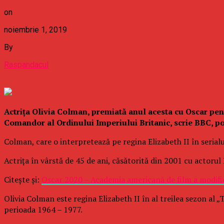
on
noiembrie 1, 2019
By
Raspandacul
Actriţa Olivia Colman, premiată anul acesta cu Oscar pen
Comandor al Ordinului Imperiului Britanic, scrie BBC, po
Colman, care o interpretează pe regina Elizabeth II în seria
Actriţa în vârstă de 45 de ani, căsătorită din 2001 cu actorul 
Citește și:
Oscar 2020 – Academia americană de film a modific
Olivia Colman este regina Elizabeth II în al treilea sezon al „
perioada 1964 – 1977.