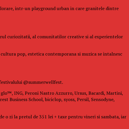
xplorare, intr-un playground urban in care granitele dintre
l curiozitatii, al comunitatilor creative si al experientelor
de cultura pop, estetica contemporana si muzica se intalnesc
 festivalului @summerwellfest.
i: glo™, ING, Peroni Nastro Azzurro, Ursus, Bacardi, Martini,
est Business School, biciclop, syoss, Persil, Sensodyne,
 o zi la pretul de 351 lei + taxe pentru vineri si sambata, iar