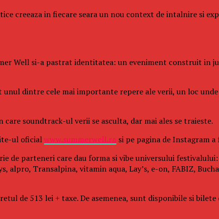
istice creeaza in fiecare seara un nou context de intalnire si e
er Well si-a pastrat identitatea: un eveniment construit in juru
it unul dintre cele mai importante repere ale verii, un loc un
care soundtrack-ul verii se asculta, dar mai ales se traieste.
te-ul oficial
www.summerwell.ro
si pe pagina de Instagram a
rie de parteneri care dau forma si vibe universului festivalulu
s, alpro, Transalpina, vitamin aqua, Lay’s, e-on, FABIZ, Buchar
ul de 513 lei + taxe. De asemenea, sunt disponibile si bilete de