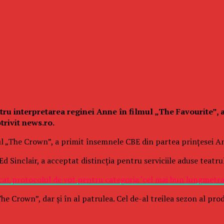
tru interpretarea reginei Anne în filmul „The Favourite”, 
trivit news.ro.
lul „The Crown”, a primit însemnele CBE din partea prinţesei A
Ed Sinclair, a acceptat distincţia pentru serviciile aduse teatr
at protocolul de vot pentru categoria ‘cel mai bun lungmetraj
The Crown”, dar şi în al patrulea. Cel de-al treilea sezon al prod