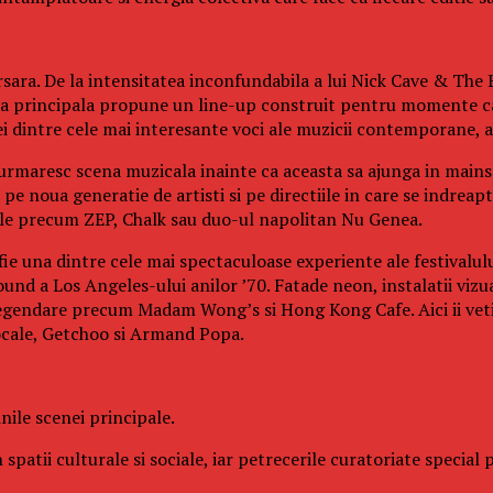
sara. De la intensitatea inconfundabila a lui Nick Cave & The B
cena principala propune un line-up construit pentru momente ca
dintre cele mai interesante voci ale muzicii contemporane, ac
 urmaresc scena muzicala inainte ca aceasta sa ajunga in mainst
e noua generatie de artisti si pe directiile in care se indreapt
cale precum ZEP, Chalk sau duo-ul napolitan Nu Genea.
fie una dintre cele mai spectaculoase experiente ale festivalul
und a Los Angeles-ului anilor ’70. Fatade neon, instalatii vizu
legendare precum Madam Wong’s si Hong Kong Cafe. Aici ii veti 
ocale, Getchoo si Armand Popa.
ile scenei principale.
 spatii culturale si sociale, iar petrecerile curatoriate specia