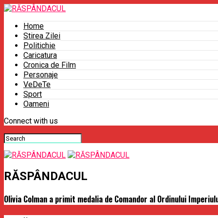
Home
Stirea Zilei
Politichie
Caricatura
Cronica de Film
Personaje
VeDeTe
Sport
Oameni
Connect with us
RĂSPÂNDACUL
Olivia Colman a primit medalia de Comandor al Ordinului Imperiulu