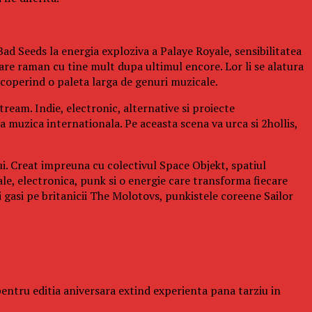
ad Seeds la energia exploziva a Palaye Royale, sensibilitatea
re raman cu tine mult dupa ultimul encore. Lor li se alatura
operind o paleta larga de genuri muzicale.
ream. Indie, electronic, alternative si proiecte
a muzica internationala. Pe aceasta scena va urca si 2hollis,
ui. Creat impreuna cu colectivul Space Objekt, spatiul
ale, electronica, punk si o energie care transforma fiecare
gasi pe britanicii The Molotovs, punkistele coreene Sailor
l pentru editia aniversara extind experienta pana tarziu in