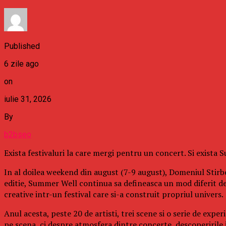
Published
6 zile ago
on
iulie 31, 2026
By
b2bseo
Exista festivaluri la care mergi pentru un concert. Si exista
In al doilea weekend din august (7-9 august), Domeniul Stirbe
editie, Summer Well continua sa defineasca un mod diferit d
creative intr-un festival care si-a construit propriul univers.
Anul acesta, peste 20 de artisti, trei scene si o serie de exp
pe scena, ci despre atmosfera dintre concerte, descoperirile in