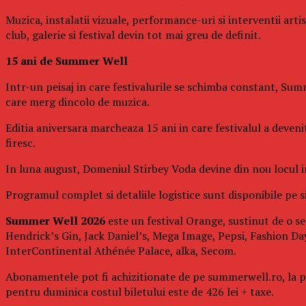
Muzica, instalatii vizuale, performance-uri si interventii art
club, galerie si festival devin tot mai greu de definit.
15 ani de Summer Well
Intr-un peisaj in care festivalurile se schimba constant, Summ
care merg dincolo de muzica.
Editia aniversara marcheaza 15 ani in care festivalul a deven
firesc.
In luna august, Domeniul Stirbey Voda devine din nou locul in 
Programul complet si detaliile logistice sunt disponibile pe si
Summer Well 2026
este un festival Orange, sustinut de o se
Hendrick’s Gin, Jack Daniel’s, Mega Image, Pepsi, Fashion Day
InterContinental Athénée Palace, alka, Secom.
Abonamentele pot fi achizitionate de pe summerwell.ro, la pret
pentru duminica costul biletului este de 426 lei + taxe.