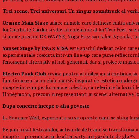
Trei scene. Trei universuri. Un singur soundtrack al verii.
Orange Main Stage
aduce numele care definesc editia aniver
lui Charlotte Cardin si vibe-ul cinematic al lui Two Feet, s
si nume precum DE’WAYNE, Noga Erez sau Jalen Ngonda, trei 
Sunset Stage by ING x VISA
este spatiul dedicat celor care
experimentale coexista intr-un line-up care pune reflectorul p
fenomenul alternativ al noii generatii, dar si proiecte muzi
Electro Punk Club
revine pentru al doilea an si continua sa 
functioneaza ca un club imersiv inspirat de estetica undergro
noapte intr-un performance colectiv, cu referinte la locuri 
Honeymoon, precum si reprezentanti ai scenei alternative l
Dupa concerte incepe o alta poveste
La Summer Well, experienta nu se opreste cand se sting lumin
Pe parcursul festivalului, activarile de brand se transforma in
noapte — precum seria de afterparty-uri gazduite de glo™.