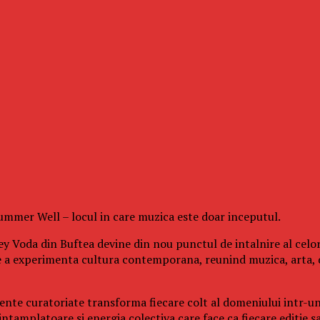
 Summer Well – locul in care muzica este doar inceputul.
y Voda din Buftea devine din nou punctul de intalnire al celor
e a experimenta cultura contemporana, reunind muzica, arta, 
eriente curatoriate transforma fiecare colt al domeniului intr-u
tamplatoare si energia colectiva care face ca fiecare editie sa 