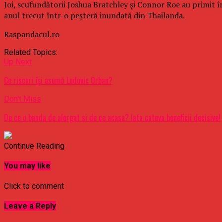
Joi, scufundătorii Joshua Bratchley şi Connor Roe au primit în
anul trecut într-o peşteră inundată din Thailanda.
Raspandacul.ro
Related Topics:
Up Next
Ce riscuri își asumă Ludovic Orban?
Don't Miss
De ce o banda de alergat si de ce acasa? Iata cateva beneficii decisive!
Continue Reading
You may like
Click to comment
Leave a Reply