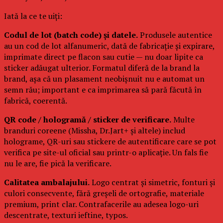
Iată la ce te uiți:
Codul de lot (batch code) și datele.
Produsele autentice
au un cod de lot alfanumeric, dată de fabricație și expirare,
imprimate direct pe flacon sau cutie — nu doar lipite ca
sticker adăugat ulterior. Formatul diferă de la brand la
brand, așa că un plasament neobișnuit nu e automat un
semn rău; important e ca imprimarea să pară făcută în
fabrică, coerentă.
QR code / hologramă / sticker de verificare.
Multe
branduri coreene (Missha, Dr.Jart+ și altele) includ
holograme, QR-uri sau stickere de autentificare care se pot
verifica pe site-ul oficial sau printr-o aplicație. Un fals fie
nu le are, fie pică la verificare.
Calitatea ambalajului.
Logo centrat și simetric, fonturi și
culori consecvente, fără greșeli de ortografie, materiale
premium, print clar. Contrafacerile au adesea logo-uri
descentrate, texturi ieftine, typos.