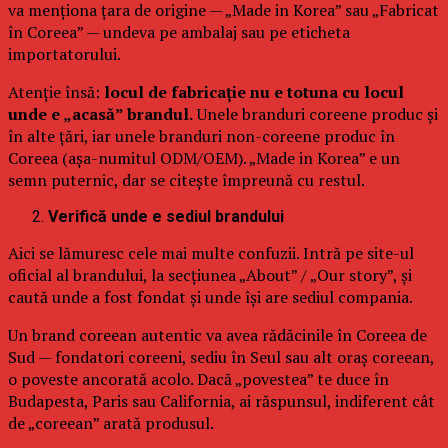
va menționa țara de origine — „Made in Korea” sau „Fabricat
în Coreea” — undeva pe ambalaj sau pe eticheta
importatorului.
Atenție însă:
locul de fabricație nu e totuna cu locul
unde e „acasă” brandul.
Unele branduri coreene produc și
în alte țări, iar unele branduri non-coreene produc în
Coreea (așa-numitul ODM/OEM). „Made in Korea” e un
semn puternic, dar se citește împreună cu restul.
Verifică unde e sediul brandului
Aici se lămuresc cele mai multe confuzii. Intră pe site-ul
oficial al brandului, la secțiunea „About” / „Our story”, și
caută unde a fost fondat și unde își are sediul compania.
Un brand coreean autentic va avea rădăcinile în Coreea de
Sud — fondatori coreeni, sediu în Seul sau alt oraș coreean,
o poveste ancorată acolo. Dacă „povestea” te duce în
Budapesta, Paris sau California, ai răspunsul, indiferent cât
de „coreean” arată produsul.