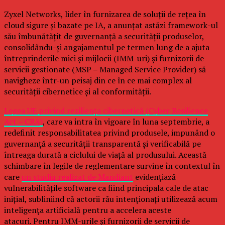
Zyxel Networks, lider în furnizarea de soluții de rețea în
cloud sigure și bazate pe IA, a anunțat astăzi framework-ul
său îmbunătățit de guvernanță a securității produselor,
consolidându-și angajamentul pe termen lung de a ajuta
întreprinderile mici și mijlocii (IMM-uri) și furnizorii de
servicii gestionate (MSP – Managed Service Provider) să
navigheze într-un peisaj din ce în ce mai complex al
securității cibernetice și al conformității.
Legea UE privind reziliența cibernetică (Cyber Resilience
Act – CRA)
, care va intra în vigoare în luna septembrie, a
redefinit responsabilitatea privind produsele, impunând o
guvernanță a securității transparentă și verificabilă pe
întreaga durată a ciclului de viață al produsului. Această
schimbare în legile de reglementare survine în contextul în
care
un studiu realizat de Mandiant
evidențiază
vulnerabilitățile software ca fiind principala cale de atac
inițial, subliniind că actorii rău intenționați utilizează acum
inteligența artificială pentru a accelera aceste
atacuri. Pentru IMM-urile și furnizorii de servicii de