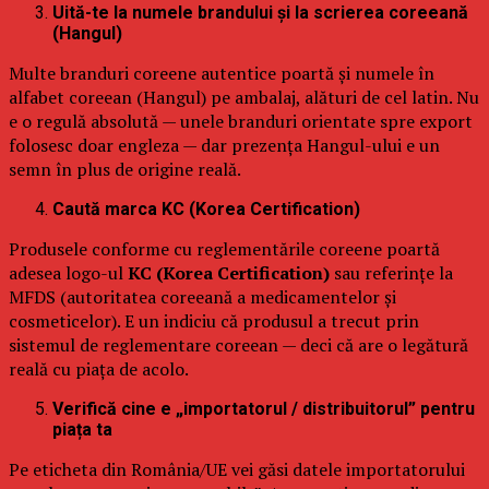
Uită-te la numele brandului și la scrierea coreeană
(Hangul)
Multe branduri coreene autentice poartă și numele în
alfabet coreean (Hangul) pe ambalaj, alături de cel latin. Nu
e o regulă absolută — unele branduri orientate spre export
folosesc doar engleza — dar prezența Hangul-ului e un
semn în plus de origine reală.
Caută marca KC (Korea Certification)
Produsele conforme cu reglementările coreene poartă
adesea logo-ul
KC (Korea Certification)
sau referințe la
MFDS (autoritatea coreeană a medicamentelor și
cosmeticelor). E un indiciu că produsul a trecut prin
sistemul de reglementare coreean — deci că are o legătură
reală cu piața de acolo.
Verifică cine e „importatorul / distribuitorul” pentru
piața ta
Pe eticheta din România/UE vei găsi datele importatorului