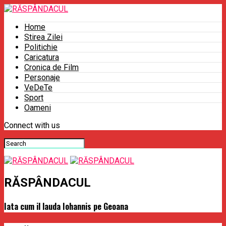
Home
Stirea Zilei
Politichie
Caricatura
Cronica de Film
Personaje
VeDeTe
Sport
Oameni
Connect with us
RĂSPÂNDACUL
Iata cum il lauda Iohannis pe Geoana