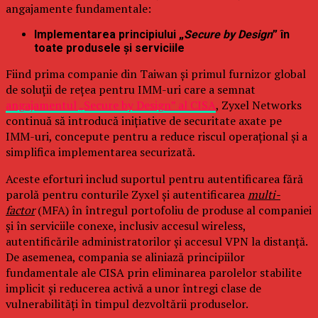
angajamente fundamentale:
Implementarea principiului „
Secure by Design
” în
toate produsele și serviciile
Fiind prima companie din Taiwan și primul furnizor global
de soluții de rețea pentru IMM-uri care a semnat
angajamentul „Secure by Design” al CISA
, Zyxel Networks
continuă să introducă inițiative de securitate axate pe
IMM-uri, concepute pentru a reduce riscul operațional și a
simplifica implementarea securizată.
Aceste eforturi includ suportul pentru autentificarea fără
parolă pentru conturile Zyxel și autentificarea
multi-
factor
(MFA) în întregul portofoliu de produse al companiei
și în serviciile conexe, inclusiv accesul wireless,
autentificările administratorilor și accesul VPN la distanță.
De asemenea, compania se aliniază principiilor
fundamentale ale CISA prin eliminarea parolelor stabilite
implicit și reducerea activă a unor întregi clase de
vulnerabilități în timpul dezvoltării produselor.