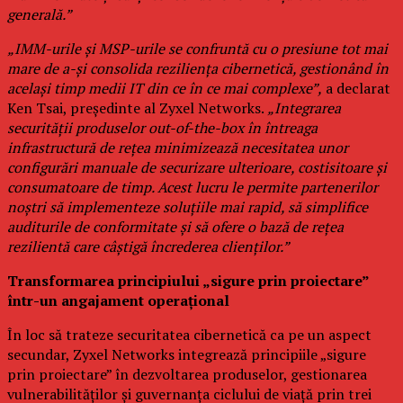
generală.”
„IMM-urile și MSP-urile se confruntă cu o presiune tot mai
mare de a-și consolida reziliența cibernetică, gestionând în
același timp medii IT din ce în ce mai complexe”,
a declarat
Ken Tsai, președinte al Zyxel Networks.
„Integrarea
securității produselor out-of-the-box în întreaga
infrastructură de rețea minimizează necesitatea unor
configurări manuale de securizare ulterioare, costisitoare și
consumatoare de timp. Acest lucru le permite partenerilor
noștri să implementeze soluțiile mai rapid, să simplifice
auditurile de conformitate și să ofere o bază de rețea
rezilientă care câștigă încrederea clienților.”
Transformarea principiului „sigure prin proiectare”
într-un angajament operațional
În loc să trateze securitatea cibernetică ca pe un aspect
secundar, Zyxel Networks integrează principiile „sigure
prin proiectare” în dezvoltarea produselor, gestionarea
vulnerabilităților și guvernanța ciclului de viață prin trei