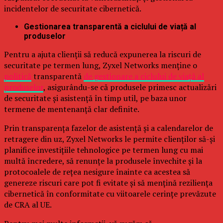
incidentelor de securitate cibernetică.
Gestionarea transparentă a ciclului de viață al
produselor
Pentru a ajuta clienții să reducă expunerea la riscuri de
securitate pe termen lung, Zyxel Networks menține o
politică
transparentă
de gestionare a ciclului de viață al
produselor
, asigurându-se că produsele primesc actualizări
de securitate și asistență în timp util, pe baza unor
termene de mentenanță clar definite.
Prin transparența fazelor de asistență și a calendarelor de
retragere din uz, Zyxel Networks le permite clienților să-și
planifice investițiile tehnologice pe termen lung cu mai
multă încredere, să renunțe la produsele învechite și la
protocoalele de rețea nesigure înainte ca acestea să
genereze riscuri care pot fi evitate și să mențină reziliența
cibernetică în conformitate cu viitoarele cerințe prevăzute
de CRA al UE.