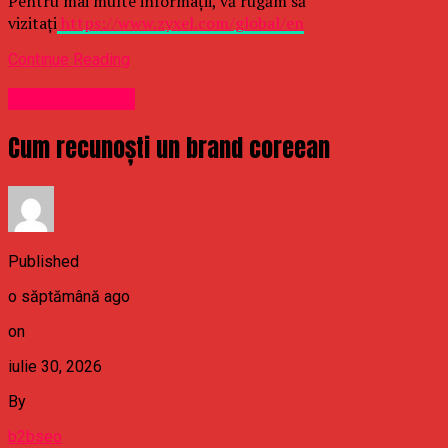
Pentru mai multe informații, vă rugăm să
vizitați
https://www.zyxel.com/global/en
Continue Reading
Uncategorized
Cum recunoști un brand coreean
Published
o săptămână ago
on
iulie 30, 2026
By
b2bseo