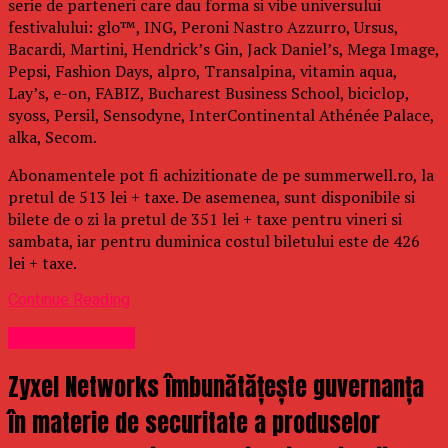
serie de parteneri care dau forma si vibe universului
festivalului: glo™, ING, Peroni Nastro Azzurro, Ursus,
Bacardi, Martini, Hendrick’s Gin, Jack Daniel’s, Mega Image,
Pepsi, Fashion Days, alpro, Transalpina, vitamin aqua,
Lay’s, e-on, FABIZ, Bucharest Business School, biciclop,
syoss, Persil, Sensodyne, InterContinental Athénée Palace,
alka, Secom.
Abonamentele pot fi achizitionate de pe summerwell.ro, la
pretul de 513 lei + taxe. De asemenea, sunt disponibile si
bilete de o zi la pretul de 351 lei + taxe pentru vineri si
sambata, iar pentru duminica costul biletului este de 426
lei + taxe.
Continue Reading
Uncategorized
Zyxel Networks îmbunătățește guvernanța
în materie de securitate a produselor