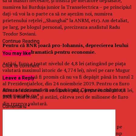
să ia măsuri necesare, și insistă pe metafore deplasate,
numirea lui Burduja junior la Transelectrica – pe principiul
dați-vă voi la o parte ca să ne așezăm noi, numirea
prietenului rețelei ,,Shanghai” la ANRM, etc). Am detaliat,
pe larg, pe blogul personal, precizeaza analistul Radu
Teodor Soviani.
Continue Reading
Pentru că BNR joacă pro-Iohannis, deprecierea leului
va fi ȘI mai dramatică pentru economie.
You may like
Astăzi, Euro a testat nivelul de 4,8 lei (atingând pe piața
Click to comment
valutară maximul istoric de 4,774 lei), nivel pe care Mugur
Isărescu pare să fi promis că nu va fi depășit până în turul 2
Leave a Reply
al Prezidențialelor, din 24 noiembrie 2019. Pentru ca Euro
să nu se ducă unde îl conducea piața, peste cursul de 4,8 lei,
Adresa ta de email nu va fi publicată.
Câmpurile obligatorii
sunt marcate cu
*
BNR a mai irosit, și astăzi, câteva zeci de milioane de Euro
din rezerva valutară.
Comentariu
*
Spun ,,a irosit” pentru că în fapt sunt bani aruncați pe
fereastră pentru ca domnul Iohannis să cumpere timp