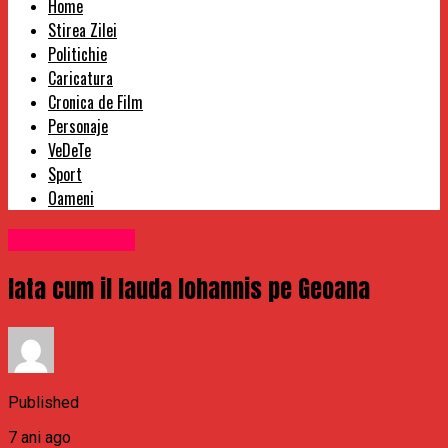
Home
Stirea Zilei
Politichie
Caricatura
Cronica de Film
Personaje
VeDeTe
Sport
Oameni
Uncategorized
Iata cum il lauda Iohannis pe Geoana
Published
7 ani ago