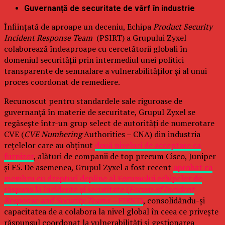
Guvernanță de securitate de vârf în industrie
Înființată de aproape un deceniu, Echipa
Product Security
Incident Response Team
(PSIRT) a Grupului Zyxel
colaborează îndeaproape cu cercetătorii globali în
domeniul securității prin intermediul unei politici
transparente de semnalare a vulnerabilităților și al unui
proces coordonat de remediere.
Recunoscut pentru standardele sale riguroase de
guvernanță în materie de securitate, Grupul Zyxel se
regăsește într-un grup select de autorități de numerotare
CVE (
CVE Numbering
Authorities – CNA) din industria
rețelelor care au obținut
două niveluri de acceptare ca
furnizor
, alături de companii de top precum Cisco, Juniper
și F5. De asemenea, Grupul Zyxel a fost recent
aprobat ca
membru cu drepturi depline al Forumului echipelor de
răspuns la incidente și securitate (
Forum of Incident
Response and Security Teams –
FIRST)
, consolidându-și
capacitatea de a colabora la nivel global în ceea ce privește
răspunsul coordonat la vulnerabilități și gestionarea