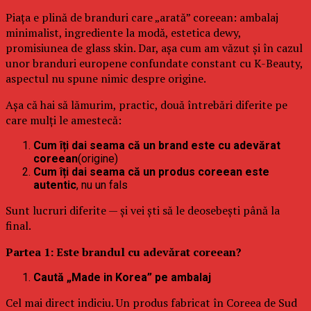
Piața e plină de branduri care „arată” coreean: ambalaj
minimalist, ingrediente la modă, estetica dewy,
promisiunea de glass skin. Dar, așa cum am văzut și în cazul
unor branduri europene confundate constant cu K-Beauty,
aspectul nu spune nimic despre origine.
Așa că hai să lămurim, practic, două întrebări diferite pe
care mulți le amestecă:
Cum îți dai seama că un brand este cu adevărat
coreean
(origine)
Cum îți dai seama că un produs coreean este
autentic
, nu un fals
Sunt lucruri diferite — și vei ști să le deosebești până la
final.
Partea 1: Este brandul cu adevărat coreean?
Caută „Made in Korea” pe ambalaj
Cel mai direct indiciu. Un produs fabricat în Coreea de Sud