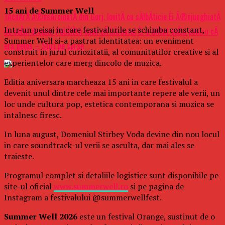
15 ani de Summer Well
TÃ¢nÄrÄ Ã®nsÄrcinatÄ din Gorj, lovitÄ cu sÄlbÄticie Èi Ã®njunghiatÄ
Intr-un peisaj in care festivalurile se schimba constant,
de soÈul drogat: PoliÈiÈtii spun cÄ bÄrbatul Èi-a bÄtut soÈia pentru cÄ
Summer Well si-a pastrat identitatea: un eveniment
era gelos – Stiri pe surse
construit in jurul curiozitatii, al comunitatilor creative si al
experientelor care merg dincolo de muzica.
Editia aniversara marcheaza 15 ani in care festivalul a
devenit unul dintre cele mai importante repere ale verii, un
loc unde cultura pop, estetica contemporana si muzica se
intalnesc firesc.
In luna august, Domeniul Stirbey Voda devine din nou locul
in care soundtrack-ul verii se asculta, dar mai ales se
traieste.
Programul complet si detaliile logistice sunt disponibile pe
site-ul oficial
www.summerwell.ro
si pe pagina de
Instagram a festivalului @summerwellfest.
Summer Well 2026
este un festival Orange, sustinut de o