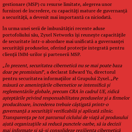
gestionare (MSP) cu resurse limitate, alegerea unor
furnizori de încredere, cu capacități mature de guvernanță
a securității, a devenit mai importantă ca niciodată.
În urma unei serii de îmbunătățiri recente aduse
portofoliului său, Zyxel Networks își reunește capacitățile
de securitate într-o abordare mai unificată a guvernanței
securității produselor, oferind protecție integrată pentru
clienții IMM-urilor și partenerii MSP.
„În prezent, securitatea cibernetică nu se mai poate baza
doar pe promisiuni
”, a declarat Edward Yu, directorul
pentru securitatea informațiilor al Grupului Zyxel. „
Pe
măsură ce amenințările cibernetice se intensifică și
reglementările globale, precum CRA în cadrul UE, ridică
așteptările privind responsabilitatea produselor și a firmelor
producătoare, încrederea trebuie câștigată printr-o
guvernanță a securității verificabilă și aplicată zilnic.
Transparența pe tot parcursul ciclului de viață al produsului
ajută organizațiile să reducă punctele oarbe, să ia decizii
mai informate și să-și consolideze reziliența cibernetică