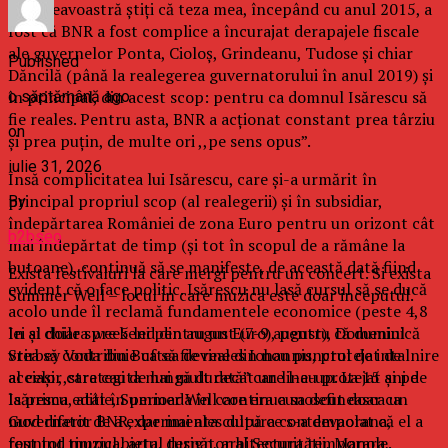
Dumneavoastră știți că teza mea, începând cu anul 2015, a
fost că BNR a fost complice a încurajat derapajele fiscale
ale guvernelor Ponta, Cioloș, Grindeanu, Tudose și chiar
Published
Dăncilă (până la realegerea guvernatorului în anul 2019) și
în principal, din acest scop: pentru ca domnul Isărescu să
o săptămână ago
fie reales. Pentru asta, BNR a acționat constant prea târziu
on
și prea puțin, de multe ori ,,pe sens opus”.
iulie 31, 2026
Însă complicitatea lui Isărescu, care și-a urmărit în
principal propriul scop (al realegerii) și în subsidiar,
By
îndepărtarea României de zona Euro pentru un orizont cât
b2bseo
mai îndepărtat de timp (și tot în scopul de a rămâne la
butoane), continuă să se manifeste, de această dată fiind
Exista festivaluri la care mergi pentru un concert. Si exista
evident că o face politic. Isărescu nu lasă cursul să se ducă
Summer Well – locul in care muzica este doar inceputul.
acolo unde îl reclamă fundamentele economice (peste 4,8
In al doilea weekend din august (7-9 august), Domeniul
lei și chiar spre 5 lei pentru un Euro), pentru că duminică
Stirbey Voda din Buftea devine din nou punctul de intalnire
vrea să contribuie ca să fie reales Iohannis, protejat de
al celor care cauta mai mult decat un line-up. La 15 ani de
aceiași ,,strategi de lungă durată” care l-au protejat și pe
la prima editie, Summer Well continua sa defineasca un
Isărescu, atât în perioada în care era cunoscut doar ca
mod diferit de a experimenta cultura contemporana,
Guvernator BNR, dar mai ales după ce s-a devaolat că el a
reunind muzica, arta, design, arhitectura temporara,
fost tot timpul bietul turnător al Securității, Manole.