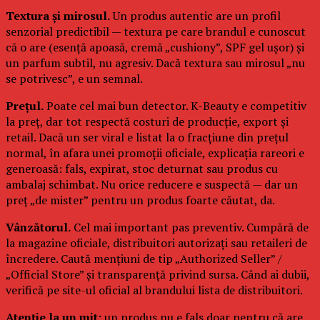
Textura și mirosul.
Un produs autentic are un profil
senzorial predictibil — textura pe care brandul e cunoscut
că o are (esență apoasă, cremă „cushiony”, SPF gel ușor) și
un parfum subtil, nu agresiv. Dacă textura sau mirosul „nu
se potrivesc”, e un semnal.
Prețul.
Poate cel mai bun detector. K-Beauty e competitiv
la preț, dar tot respectă costuri de producție, export și
retail. Dacă un ser viral e listat la o fracțiune din prețul
normal, în afara unei promoții oficiale, explicația rareori e
generoasă: fals, expirat, stoc deturnat sau produs cu
ambalaj schimbat. Nu orice reducere e suspectă — dar un
preț „de mister” pentru un produs foarte căutat, da.
Vânzătorul.
Cel mai important pas preventiv. Cumpără de
la magazine oficiale, distribuitori autorizați sau retaileri de
încredere. Caută mențiuni de tip „Authorized Seller” /
„Official Store” și transparență privind sursa. Când ai dubii,
verifică pe site-ul oficial al brandului lista de distribuitori.
Atenție la un mit:
un produs nu e fals doar pentru că are