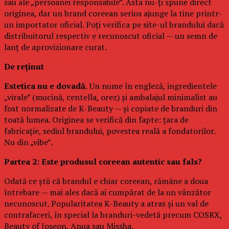
sau ale „persoanei responsabile”. Asta nu-ți spune direct
originea, dar un brand coreean serios ajunge la tine printr-
un importator oficial. Poți verifica pe site-ul brandului dacă
distribuitorul respectiv e recunoscut oficial — un semn de
lanț de aprovizionare curat.
De reținut
Estetica nu e dovadă.
Un nume în engleză, ingredientele
„virale” (mucină, centella, orez) și ambalajul minimalist au
fost normalizate de K-Beauty — și copiate de branduri din
toată lumea. Originea se verifică din fapte: țara de
fabricație, sediul brandului, povestea reală a fondatorilor.
Nu din „vibe”.
Partea 2: Este produsul coreean autentic sau fals?
Odată ce știi că brandul e chiar coreean, rămâne a doua
întrebare — mai ales dacă ai cumpărat de la un vânzător
necunoscut. Popularitatea K-Beauty a atras și un val de
contrafaceri, în special la branduri-vedetă precum COSRX,
Beauty of Joseon, Anua sau Missha.