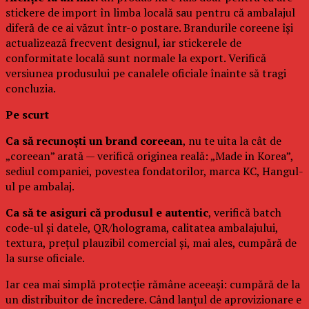
stickere de import în limba locală sau pentru că ambalajul
diferă de ce ai văzut într-o postare. Brandurile coreene își
actualizează frecvent designul, iar stickerele de
conformitate locală sunt normale la export. Verifică
versiunea produsului pe canalele oficiale înainte să tragi
concluzia.
Pe scurt
Ca să recunoști un brand coreean
, nu te uita la cât de
„coreean” arată — verifică originea reală: „Made in Korea”,
sediul companiei, povestea fondatorilor, marca KC, Hangul-
ul pe ambalaj.
Ca să te asiguri că produsul e autentic
, verifică batch
code-ul și datele, QR/holograma, calitatea ambalajului,
textura, prețul plauzibil comercial și, mai ales, cumpără de
la surse oficiale.
Iar cea mai simplă protecție rămâne aceeași: cumpără de la
un distribuitor de încredere. Când lanțul de aprovizionare e