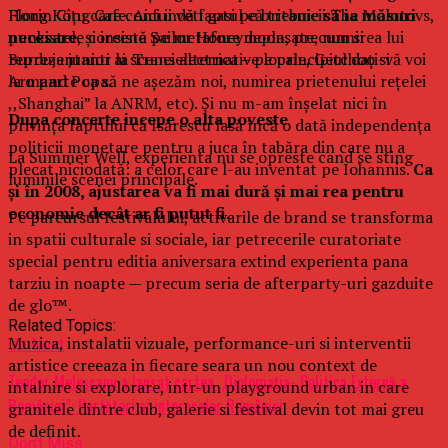
Hong Kong Cafe. Aici ii veti gasi pe britanicii The Molotovs,
Florin Cîțu care confundă faptul că trebuie
să ia măsuri
punkistele coreene Sailor Honeymoon, precum si
necesare
, și insistă pe metafore deplasate, numirea lui
reprezentanti ai scenei alternative locale, Getchoo si
Burduja junior la Transelectrica – pe principiul dați-vă voi
Armand Popa.
la o parte ca să ne așezăm noi, numirea prietenului rețelei
,,Shanghai” la ANRM, etc). Și nu m-am înșelat nici în
Dupa concerte incepe o alta poveste
privința faptului că Isărescu lasă încă o dată independența
politicii monetare pentru a juca în tabăra din care nu a
La Summer Well, experienta nu se opreste cand se sting
plecat niciodată: a celor care l-au inventat pe Iohannis.
Ca
luminile scenei principale.
și în 2008, ajustarea va fi mai dură și mai rea pentru
economie decât ar fi putut fi.
Pe parcursul festivalului, activarile de brand se transforma
in spatii culturale si sociale, iar petrecerile curatoriate
special pentru editia aniversara extind experienta pana
tarziu in noapte — precum seria de afterparty-uri gazduite
de glo™.
Related Topics:
Muzica, instalatii vizuale, performance-uri si interventii
Up Next
artistice creeaza in fiecare seara un nou context de
Teodor Meleşcanu a lansat cartea „Diplomaţia- Politica Externă a
intalnire si explorare, intr-un playground urban in care
României”: Purtători ai intereselor României
granitele dintre club, galerie si festival devin tot mai greu
de definit.
Don't Miss