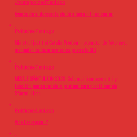
Uncategorized
7 ani ago
Avantajele si dezavantajele de a lucra intr-un coafor
Politichie
7 ani ago
Ministrul justitiei Catalin Predoiu – promotor de fakenews,
manipulari si dezinformari cu privire la SIIJ
Politichie
7 ani ago
MESAJE SFÂNTUL ION 2020. Cele mai frumoase urări şi
felicitări pentru rudele şi prietenii care poartă numele
Sfântului Ioan
Politichie
4 ani ago
Vine Ceaușescu !?