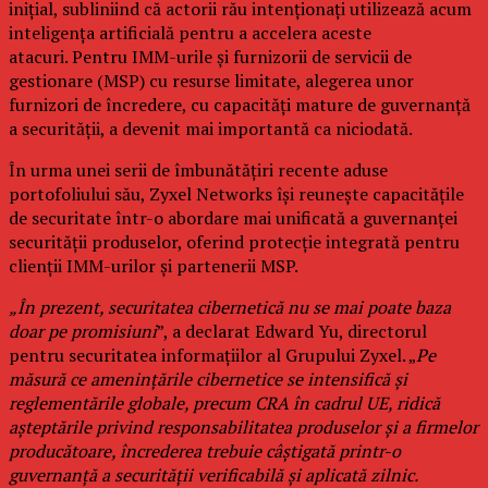
inițial, subliniind că actorii rău intenționați utilizează acum
inteligența artificială pentru a accelera aceste
atacuri. Pentru IMM-urile și furnizorii de servicii de
gestionare (MSP) cu resurse limitate, alegerea unor
furnizori de încredere, cu capacități mature de guvernanță
a securității, a devenit mai importantă ca niciodată.
În urma unei serii de îmbunătățiri recente aduse
portofoliului său, Zyxel Networks își reunește capacitățile
de securitate într-o abordare mai unificată a guvernanței
securității produselor, oferind protecție integrată pentru
clienții IMM-urilor și partenerii MSP.
„În prezent, securitatea cibernetică nu se mai poate baza
doar pe promisiuni
”, a declarat Edward Yu, directorul
pentru securitatea informațiilor al Grupului Zyxel. „
Pe
măsură ce amenințările cibernetice se intensifică și
reglementările globale, precum CRA în cadrul UE, ridică
așteptările privind responsabilitatea produselor și a firmelor
producătoare, încrederea trebuie câștigată printr-o
guvernanță a securității verificabilă și aplicată zilnic.