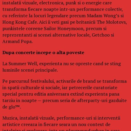
instalatii vizuale, electronica, punk si o energie care
transforma fiecare noapte intr-un performance colectiv,
cu referinte la locuri legendare precum Madam Wong’s si
Hong Kong Cafe. Aici ii veti gasi pe britanicii The Molotovs,
punkistele coreene Sailor Honeymoon, precum si
reprezentanti ai scenei alternative locale, Getchoo si
Armand Popa.
Dupa concerte incepe o alta poveste
La Summer Well, experienta nu se opreste cand se sting
luminile scenei principale.
Pe parcursul festivalului, activarile de brand se transforma
in spatii culturale si sociale, iar petrecerile curatoriate
special pentru editia aniversara extind experienta pana
tarziu in noapte — precum seria de afterparty-uri gazduite
de glo™.
Muzica, instalatii vizuale, performance-uri si interventii
artistice creeaza in fiecare seara un nou context de
intalnire si explorare, intr-un playground urban in care