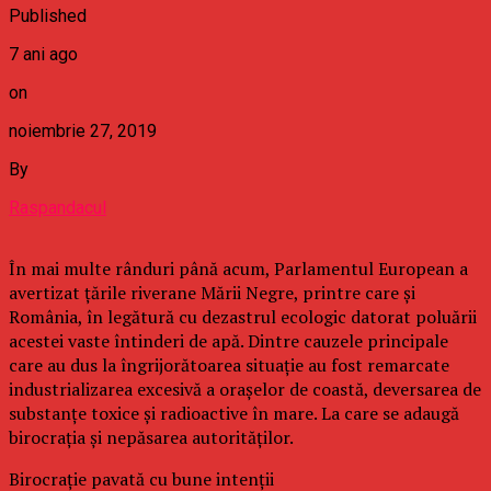
Published
7 ani ago
on
noiembrie 27, 2019
By
Raspandacul
În mai multe rânduri până acum, Parlamentul European a
avertizat țările riverane Mării Negre, printre care și
România, în legătură cu dezastrul ecologic datorat poluării
acestei vaste întinderi de apă. Dintre cauzele principale
care au dus la îngrijorătoarea situație au fost remarcate
industrializarea excesivă a orașelor de coastă, deversarea de
substanțe toxice și radioactive în mare. La care se adaugă
birocrația și nepăsarea autorităților.
Birocrație pavată cu bune intenții