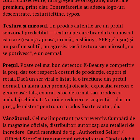
premium, print clar. Contrafacerile au adesea logo-uri
descentrate, texturi ieftine, typos.
Textura și mirosul.
Un produs autentic are un profil
senzorial predictibil — textura pe care brandul e cunoscut
că o are (esență apoasă, cremă „cushiony”, SPF gel ușor) și
un parfum subtil, nu agresiv. Dacă textura sau mirosul „nu
se potrivesc”, e un semnal.
Prețul.
Poate cel mai bun detector. K-Beauty e competitiv
la preț, dar tot respectă costuri de producție, export și
retail. Dacă un ser viral e listat la o fracțiune din prețul
normal, în afara unei promoții oficiale, explicația rareori e
generoasă: fals, expirat, stoc deturnat sau produs cu
ambalaj schimbat. Nu orice reducere e suspectă — dar un
preț „de mister” pentru un produs foarte căutat, da.
Vânzătorul.
Cel mai important pas preventiv. Cumpără de
la magazine oficiale, distribuitori autorizați sau retaileri de
încredere. Caută mențiuni de tip „Authorized Seller” /
„Official Store” și transparență privind sursa. Când ai dubii,