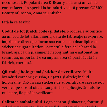
necunoscut. Popularitatea K-Beauty a atras și un val de
contrafaceri, în special la branduri-vedetă precum COSRX,
Beauty of Joseon, Anua sau Missha.
Iată la ce te uiți:
Codul de lot (batch code) și datele.
Produsele autentice
au un cod de lot alfanumeric, dată de fabricație și expirare,
imprimate direct pe flacon sau cutie — nu doar lipite ca
sticker adăugat ulterior. Formatul diferă de la brand la
brand, așa că un plasament neobișnuit nu e automat un
semn rău; important e ca imprimarea să pară făcută în
fabrică, coerentă.
QR code / hologramă / sticker de verificare.
Multe
branduri coreene (Missha, Dr.Jart+ și altele) includ
holograme, QR-uri sau stickere de autentificare care se pot
verifica pe site-ul oficial sau printr-o aplicație. Un fals fie
nu le are, fie pică la verificare.
Calitatea ambalajului.
Logo centrat și simetric, fonturi și
culori consecvente, fără greșeli de ortografie, materiale