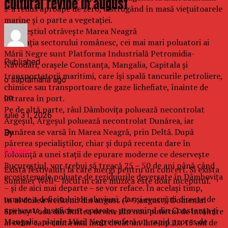
cultural revine in august
s-a redus aproape de zero, distrugând în masă viețuitoarele
marine și o parte a vegetației.
Bucureștiul otrăvește Marea Neagră
Pe relația sectorului românesc, cei mai mari poluatori ai
Mării Negre sunt Platforma Industrială Petromidia-
Published
Năvodari, orașele Constanța, Mangalia, Capitala și
transportatorii maritimi, care își spală tancurile petroliere,
o săptămână ago
chimice sau transportoare de gaze lichefiate, înainte de
on
intrarea în port.
Pe de altă parte, râul Dâmbovița poluează necontrolat
iulie 31, 2026
Argeșul, Argeșul poluează necontrolat Dunărea, iar
Dunărea se varsă în Marea Neagră, prin Deltă. După
By
părerea specialiștilor, chiar și după recenta dare în
b2bseo
folosință a unei stații de epurare moderne ce deservește
Bucureștiul, vor trebui să treacă 25 – 50 de ani până când
Exista festivaluri la care mergi pentru un concert. Si exista
ecosistemele poluate de reziduurile deversate în Dâmbovița
Summer Well – locul in care muzica este doar inceputul.
– și de aici mai departe – se vor reface. În același timp,
urmare a deficitului de aluviuni, dar și evacuării directe de
In al doilea weekend din august (7-9 august), Domeniul
ape uzate, insuficient epurate, provenind din Constanța și
Stirbey Voda din Buftea devine din nou punctul de intalnire
Mangalia, plajele Mării Negre suferă un rapid proces de
al celor care cauta mai mult decat un line-up. La 15 ani de