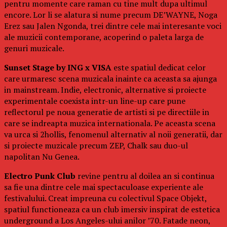
pentru momente care raman cu tine mult dupa ultimul
encore. Lor li se alatura si nume precum DE’WAYNE, Noga
Erez sau Jalen Ngonda, trei dintre cele mai interesante voci
ale muzicii contemporane, acoperind o paleta larga de
genuri muzicale.
Sunset Stage by ING x VISA
este spatiul dedicat celor
care urmaresc scena muzicala inainte ca aceasta sa ajunga
in mainstream. Indie, electronic, alternative si proiecte
experimentale coexista intr-un line-up care pune
reflectorul pe noua generatie de artisti si pe directiile in
care se indreapta muzica internationala. Pe aceasta scena
va urca si 2hollis, fenomenul alternativ al noii generatii, dar
si proiecte muzicale precum ZEP, Chalk sau duo-ul
napolitan Nu Genea.
Electro Punk Club
revine pentru al doilea an si continua
sa fie una dintre cele mai spectaculoase experiente ale
festivalului. Creat impreuna cu colectivul Space Objekt,
spatiul functioneaza ca un club imersiv inspirat de estetica
underground a Los Angeles-ului anilor ’70. Fatade neon,