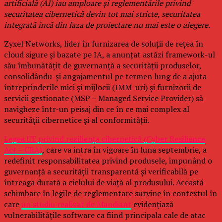
artificială (AI) iau amploare și reglementările privind
securitatea cibernetică devin tot mai stricte, securitatea
integrată încă din faza de proiectare nu mai este o alegere.
Zyxel Networks, lider în furnizarea de soluții de rețea în
cloud sigure și bazate pe IA, a anunțat astăzi framework-ul
său îmbunătățit de guvernanță a securității produselor,
consolidându-și angajamentul pe termen lung de a ajuta
întreprinderile mici și mijlocii (IMM-uri) și furnizorii de
servicii gestionate (MSP – Managed Service Provider) să
navigheze într-un peisaj din ce în ce mai complex al
securității cibernetice și al conformității.
Legea UE privind reziliența cibernetică (Cyber Resilience
Act – CRA)
, care va intra în vigoare în luna septembrie, a
redefinit responsabilitatea privind produsele, impunând o
guvernanță a securității transparentă și verificabilă pe
întreaga durată a ciclului de viață al produsului. Această
schimbare în legile de reglementare survine în contextul în
care
un studiu realizat de Mandiant
evidențiază
vulnerabilitățile software ca fiind principala cale de atac