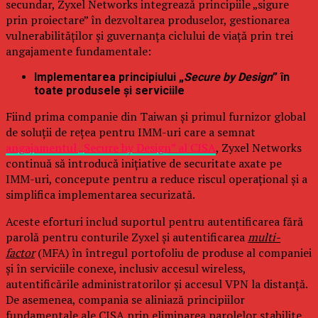
secundar, Zyxel Networks integrează principiile „sigure
prin proiectare” în dezvoltarea produselor, gestionarea
vulnerabilităților și guvernanța ciclului de viață prin trei
angajamente fundamentale:
Implementarea principiului „
Secure by Design
” în
toate produsele și serviciile
Fiind prima companie din Taiwan și primul furnizor global
de soluții de rețea pentru IMM-uri care a semnat
angajamentul „Secure by Design” al CISA
, Zyxel Networks
continuă să introducă inițiative de securitate axate pe
IMM-uri, concepute pentru a reduce riscul operațional și a
simplifica implementarea securizată.
Aceste eforturi includ suportul pentru autentificarea fără
parolă pentru conturile Zyxel și autentificarea
multi-
factor
(MFA) în întregul portofoliu de produse al companiei
și în serviciile conexe, inclusiv accesul wireless,
autentificările administratorilor și accesul VPN la distanță.
De asemenea, compania se aliniază principiilor
fundamentale ale CISA prin eliminarea parolelor stabilite