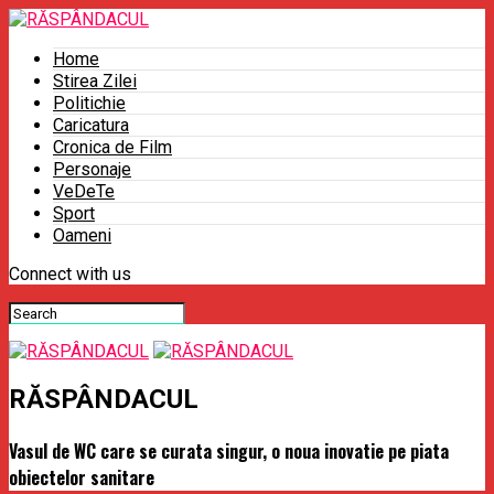
Home
Stirea Zilei
Politichie
Caricatura
Cronica de Film
Personaje
VeDeTe
Sport
Oameni
Connect with us
RĂSPÂNDACUL
Vasul de WC care se curata singur, o noua inovatie pe piata
obiectelor sanitare