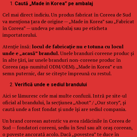
Caută „Made in Korea” pe ambalaj
Cel mai direct indiciu. Un produs fabricat în Coreea de Sud
va menționa țara de origine — „Made in Korea” sau „Fabricat
în Coreea” — undeva pe ambalaj sau pe eticheta
importatorului.
Atenție însă:
locul de fabricație nu e totuna cu locul
unde e „acasă” brandul.
Unele branduri coreene produc și
în alte țări, iar unele branduri non-coreene produc în
Coreea (așa-numitul ODM/OEM). „Made in Korea” e un
semn puternic, dar se citește împreună cu restul.
Verifică unde e sediul brandului
Aici se lămuresc cele mai multe confuzii. Intră pe site-ul
oficial al brandului, la secțiunea „About” / „Our story”, și
caută unde a fost fondat și unde își are sediul compania.
Un brand coreean autentic va avea rădăcinile în Coreea de
Sud — fondatori coreeni, sediu în Seul sau alt oraș coreean,
o poveste ancorată acolo. Dacă „povestea” te duce în