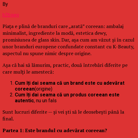
By
b2bseo
Piața e plină de branduri care „arată” coreean: ambalaj
minimalist, ingrediente la modă, estetica dewy,
promisiunea de glass skin. Dar, așa cum am văzut și în cazul
unor branduri europene confundate constant cu K-Beauty,
aspectul nu spune nimic despre origine.
Așa că hai să lămurim, practic, două întrebări diferite pe
care mulți le amestecă:
Cum îți dai seama că un brand este cu adevărat
coreean
(origine)
Cum îți dai seama că un produs coreean este
autentic
, nu un fals
Sunt lucruri diferite — și vei ști să le deosebești până la
final.
Partea 1: Este brandul cu adevărat coreean?