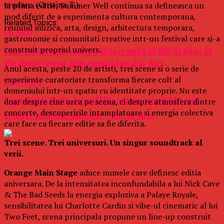
erodare. (Cristina T.).
la prima editie, Summer Well continua sa defineasca un
mod diferit de a experimenta cultura contemporana,
Related Topics:
reunind muzica, arta, design, arhitectura temporara,
Up Next
gastronomie si comunitati creative intr-un festival care si-a
construit propriul univers.
Cască Stormtrooper, scoasă la licitaţie pentru 60.000 de dolari. Ce
alte obiecte rare vor putea cumpăra fanii Star Wars
Anul acesta, peste 20 de artisti, trei scene si o serie de
experiente curatoriate transforma fiecare colt al
Don't Miss
domeniului intr-un spatiu cu identitate proprie. Nu este
Human Rights Watch: AutoritÄÅ£ile iraniene ‘ascund Ã®n mod
doar despre cine urca pe scena, ci despre atmosfera dintre
concerte, descoperirile intamplatoare si energia colectiva
deliberat’ amploarea represiunii – Stiri pe surse
care face ca fiecare editie sa fie diferita.
Trei scene. Trei universuri. Un singur soundtrack al
verii.
Orange Main Stage
aduce numele care definesc editia
aniversara. De la intensitatea inconfundabila a lui Nick Cave
& The Bad Seeds la energia exploziva a Palaye Royale,
sensibilitatea lui Charlotte Cardin si vibe-ul cinematic al lui
Two Feet, scena principala propune un line-up construit