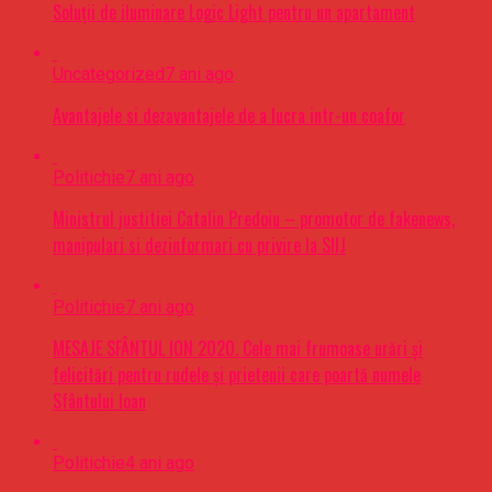
Soluții de iluminare Logic Light pentru un apartament
Uncategorized
7 ani ago
Avantajele si dezavantajele de a lucra intr-un coafor
Politichie
7 ani ago
Ministrul justitiei Catalin Predoiu – promotor de fakenews,
manipulari si dezinformari cu privire la SIIJ
Politichie
7 ani ago
MESAJE SFÂNTUL ION 2020. Cele mai frumoase urări şi
felicitări pentru rudele şi prietenii care poartă numele
Sfântului Ioan
Politichie
4 ani ago