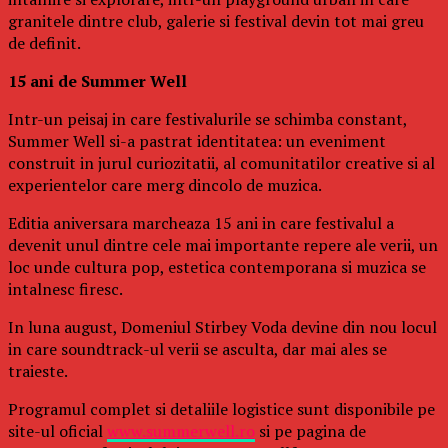
granitele dintre club, galerie si festival devin tot mai greu
de definit.
15 ani de Summer Well
Intr-un peisaj in care festivalurile se schimba constant,
Summer Well si-a pastrat identitatea: un eveniment
construit in jurul curiozitatii, al comunitatilor creative si al
experientelor care merg dincolo de muzica.
Editia aniversara marcheaza 15 ani in care festivalul a
devenit unul dintre cele mai importante repere ale verii, un
loc unde cultura pop, estetica contemporana si muzica se
intalnesc firesc.
In luna august, Domeniul Stirbey Voda devine din nou locul
in care soundtrack-ul verii se asculta, dar mai ales se
traieste.
Programul complet si detaliile logistice sunt disponibile pe
site-ul oficial
www.summerwell.ro
si pe pagina de