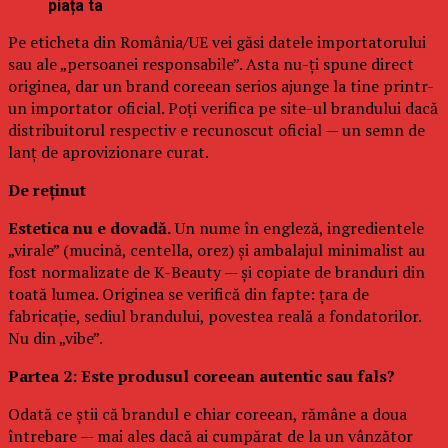
piața ta
Pe eticheta din România/UE vei găsi datele importatorului
sau ale „persoanei responsabile”. Asta nu-ți spune direct
originea, dar un brand coreean serios ajunge la tine printr-
un importator oficial. Poți verifica pe site-ul brandului dacă
distribuitorul respectiv e recunoscut oficial — un semn de
lanț de aprovizionare curat.
De reținut
Estetica nu e dovadă.
Un nume în engleză, ingredientele
„virale” (mucină, centella, orez) și ambalajul minimalist au
fost normalizate de K-Beauty — și copiate de branduri din
toată lumea. Originea se verifică din fapte: țara de
fabricație, sediul brandului, povestea reală a fondatorilor.
Nu din „vibe”.
Partea 2: Este produsul coreean autentic sau fals?
Odată ce știi că brandul e chiar coreean, rămâne a doua
întrebare — mai ales dacă ai cumpărat de la un vânzător