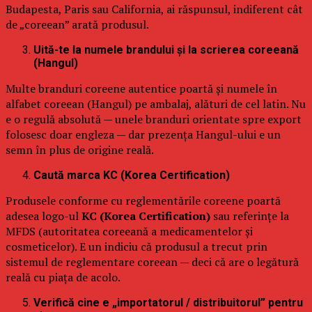
Budapesta, Paris sau California, ai răspunsul, indiferent cât
de „coreean” arată produsul.
Uită-te la numele brandului și la scrierea coreeană
(Hangul)
Multe branduri coreene autentice poartă și numele în
alfabet coreean (Hangul) pe ambalaj, alături de cel latin. Nu
e o regulă absolută — unele branduri orientate spre export
folosesc doar engleza — dar prezența Hangul-ului e un
semn în plus de origine reală.
Caută marca KC (Korea Certification)
Produsele conforme cu reglementările coreene poartă
adesea logo-ul
KC (Korea Certification)
sau referințe la
MFDS (autoritatea coreeană a medicamentelor și
cosmeticelor). E un indiciu că produsul a trecut prin
sistemul de reglementare coreean — deci că are o legătură
reală cu piața de acolo.
Verifică cine e „importatorul / distribuitorul” pentru