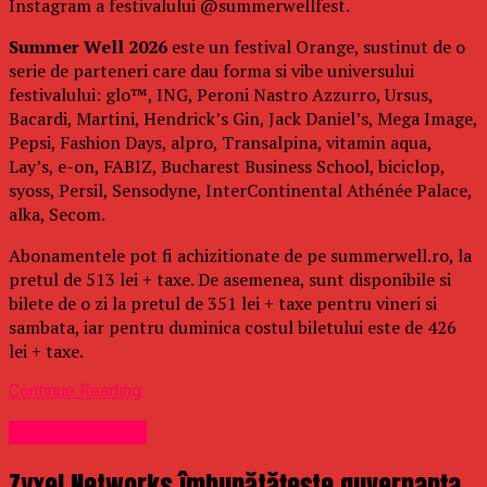
Instagram a festivalului @summerwellfest.
Summer Well 2026
este un festival Orange, sustinut de o
serie de parteneri care dau forma si vibe universului
festivalului: glo™, ING, Peroni Nastro Azzurro, Ursus,
Bacardi, Martini, Hendrick’s Gin, Jack Daniel’s, Mega Image,
Pepsi, Fashion Days, alpro, Transalpina, vitamin aqua,
Lay’s, e-on, FABIZ, Bucharest Business School, biciclop,
syoss, Persil, Sensodyne, InterContinental Athénée Palace,
alka, Secom.
Abonamentele pot fi achizitionate de pe summerwell.ro, la
pretul de 513 lei + taxe. De asemenea, sunt disponibile si
bilete de o zi la pretul de 351 lei + taxe pentru vineri si
sambata, iar pentru duminica costul biletului este de 426
lei + taxe.
Continue Reading
Uncategorized
Zyxel Networks îmbunătățește guvernanța