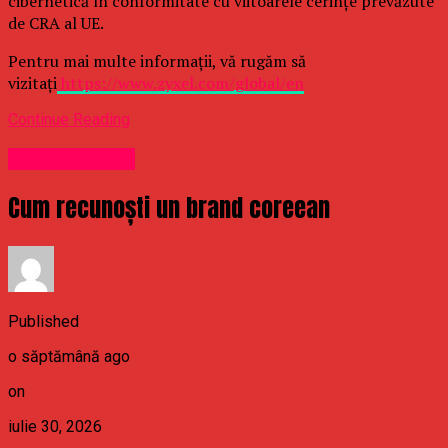
cibernetică în conformitate cu viitoarele cerințe prevăzute
de CRA al UE.
Pentru mai multe informații, vă rugăm să
vizitați
https://www.zyxel.com/global/en
Continue Reading
Uncategorized
Cum recunoști un brand coreean
Published
o săptămână ago
on
iulie 30, 2026