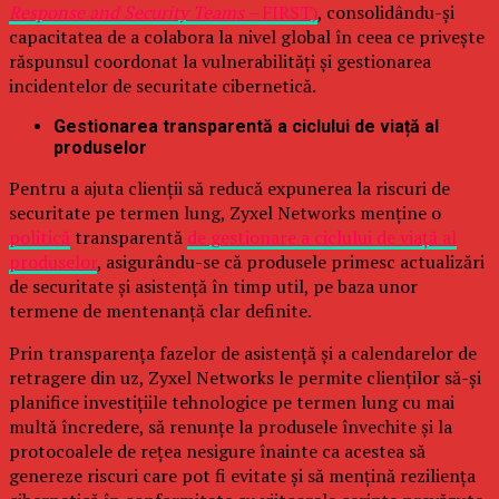
Response and Security Teams –
FIRST)
, consolidându-și
capacitatea de a colabora la nivel global în ceea ce privește
răspunsul coordonat la vulnerabilități și gestionarea
incidentelor de securitate cibernetică.
Gestionarea transparentă a ciclului de viață al
produselor
Pentru a ajuta clienții să reducă expunerea la riscuri de
securitate pe termen lung, Zyxel Networks menține o
politică
transparentă
de gestionare a ciclului de viață al
produselor
, asigurându-se că produsele primesc actualizări
de securitate și asistență în timp util, pe baza unor
termene de mentenanță clar definite.
Prin transparența fazelor de asistență și a calendarelor de
retragere din uz, Zyxel Networks le permite clienților să-și
planifice investițiile tehnologice pe termen lung cu mai
multă încredere, să renunțe la produsele învechite și la
protocoalele de rețea nesigure înainte ca acestea să
genereze riscuri care pot fi evitate și să mențină reziliența