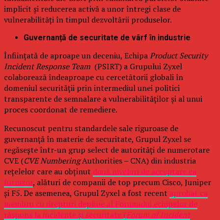
implicit și reducerea activă a unor întregi clase de
vulnerabilități în timpul dezvoltării produselor.
Guvernanță de securitate de vârf în industrie
Înființată de aproape un deceniu, Echipa
Product Security
Incident Response Team
(PSIRT) a Grupului Zyxel
colaborează îndeaproape cu cercetătorii globali în
domeniul securității prin intermediul unei politici
transparente de semnalare a vulnerabilităților și al unui
proces coordonat de remediere.
Recunoscut pentru standardele sale riguroase de
guvernanță în materie de securitate, Grupul Zyxel se
regăsește într-un grup select de autorități de numerotare
CVE (
CVE Numbering
Authorities – CNA) din industria
rețelelor care au obținut
două niveluri de acceptare ca
furnizor
, alături de companii de top precum Cisco, Juniper
și F5. De asemenea, Grupul Zyxel a fost recent
aprobat ca
membru cu drepturi depline al Forumului echipelor de
răspuns la incidente și securitate (
Forum of Incident