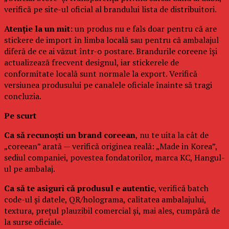
verifică pe site-ul oficial al brandului lista de distribuitori.
Atenție la un mit:
un produs nu e fals doar pentru că are
stickere de import în limba locală sau pentru că ambalajul
diferă de ce ai văzut într-o postare. Brandurile coreene își
actualizează frecvent designul, iar stickerele de
conformitate locală sunt normale la export. Verifică
versiunea produsului pe canalele oficiale înainte să tragi
concluzia.
Pe scurt
Ca să recunoști un brand coreean
, nu te uita la cât de
„coreean” arată — verifică originea reală: „Made in Korea”,
sediul companiei, povestea fondatorilor, marca KC, Hangul-
ul pe ambalaj.
Ca să te asiguri că produsul e autentic
, verifică batch
code-ul și datele, QR/holograma, calitatea ambalajului,
textura, prețul plauzibil comercial și, mai ales, cumpără de
la surse oficiale.