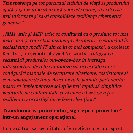
Transparența pe tot parcursul ciclului de viață al produsului
ajută organizațiile să reducă punctele oarbe, să ia decizii
mai informate și să-și consolideze reziliența cibernetică
generală.”
„IMM-urile și MSP-urile se confruntă cu o presiune tot mai
mare de a-și consolida reziliența cibernetică, gestionând în
același timp medii IT din ce în ce mai complexe”,
a declarat
Ken Tsai, președinte al Zyxel Networks.
„Integrarea
securității produselor out-of-the-box în întreaga
infrastructură de rețea minimizează necesitatea unor
configurări manuale de securizare ulterioare, costisitoare și
consumatoare de timp. Acest lucru le permite partenerilor
noștri să implementeze soluțiile mai rapid, să simplifice
auditurile de conformitate și să ofere o bază de rețea
rezilientă care câștigă încrederea clienților.”
Transformarea principiului „sigure prin proiectare”
într-un angajament operațional
În loc să trateze securitatea cibernetică ca pe un aspect