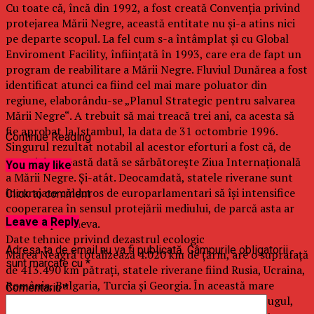
Cu toate că, încă din 1992, a fost creată Convenția privind
protejarea Mării Negre, această entitate nu și-a atins nici
pe departe scopul. La fel cum s-a întâmplat și cu Global
Enviroment Facility, înființată în 1993, care era de fapt un
program de reabilitare a Mării Negre. Fluviul Dunărea a fost
identificat atunci ca fiind cel mai mare poluator din
regiune, elaborându-se „Planul Strategic pentru salvarea
Mării Negre“. A trebuit să mai treacă trei ani, ca acesta să
fie aprobat la Istambul, la data de 31 octombrie 1996.
Continue Reading
Singurul rezultat notabil al acestor eforturi a fost că, de
atunci, la această dată se sărbătorește Ziua Internațională
You may like
a Mării Negre. Și-atât. Deocamdată, statele riverane sunt
încurajate călduros de europarlamentari să își intensifice
Click to comment
cooperarea în sensul protejării mediului, de parcă asta ar
Leave a Reply
interesa pe cineva.
Date tehnice privind dezastrul ecologic
Adresa ta de email nu va fi publicată.
Câmpurile obligatorii
Marea Neagră totalizează 4.020 km de țărm, are o suprafață
sunt marcate cu
*
de 413.490 km pătrați, statele riverane fiind Rusia, Ucraina,
România, Bulgaria, Turcia și Georgia. În această mare
Comentariu
*
întindere de apă se varsă fluviile Dunărea, Nistrul, Bugul,